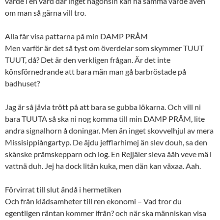
värde i en värd där inget någonsin kan ha samma värde även
om man så gärna vill tro.
Alla får visa pattarna på min DAMP PRÅM
Men varför är det så tyst om överdelar som skymmer TUUT
TUUT, då? Det är den verkligen frågan. Är det inte
könsförnedrande att bara män man gå barbröstade på
badhuset?
Jag är så jävla trött på att bara se gubba lökarna. Och vill ni
bara TUUTA så ska ni nog komma till min DAMP PRÅM, lite
andra signalhorn å doningar. Men än inget skovvelhjul av mera
Missisippiångartyp. De äjdu jefflarhimej än slev douh, sa den
skånske pråmskepparn och log. En Rejjäler sleva ååh veve mä i
vattnä duh. Jej ha dock litän kuka, men dän kan växaa. Aah.
Förvirrat till slut ändå i hermetiken
Och från klädsamheter till ren ekonomi – Vad tror du
egentligen räntan kommer ifrån? och när ska människan visa