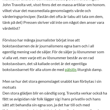
John Travolta vet, visst finns det en massa artiklar om honom.
vilket visar det massmediala genomslagets värde och
värderingsprinciper. (fastän det ofta är tabu att tala om dem,
tänk på det) Pressen skriver väl inte om något den anser vara
värdelöst?
Förvisso har många journalister börjat inse att
bokstavsbarnen de är journalismens egna barn och i all
egentlig mening vad de säljer. För de säljer ju lösnummer som
vi alla vet. men varje ett av lösnummer består av en rad
bokstavsbarn, det så kallade ordet är det egentliga
bokstavsbarnet för alla utom de med
pälslös
liturgisk damp.
Men se hur det stora genomslaget snabbt kan förbytas i sin
motsats
Den stora glädjen blir en oändlig sorg. Travolta verkar också ha
fått se avigsidan när folk lägger sig i hans privatliv och hans
sätt att behandla sin egna son, ja det har till och med