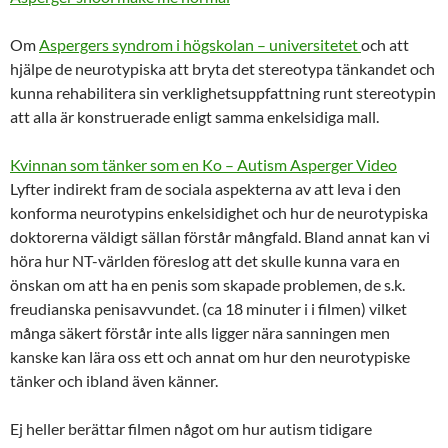
Om
Aspergers syndrom i högskolan – universitetet
och att
hjälpe de neurotypiska att bryta det stereotypa tänkandet och
kunna rehabilitera sin verklighetsuppfattning runt stereotypin
att alla är konstruerade enligt samma enkelsidiga mall.
Kvinnan som tänker som en Ko – Autism Asperger Video
Lyfter indirekt fram de sociala aspekterna av att leva i den
konforma neurotypins enkelsidighet och hur de neurotypiska
doktorerna väldigt sällan förstår mångfald. Bland annat kan vi
höra hur NT-världen föreslog att det skulle kunna vara en
önskan om att ha en penis som skapade problemen, de s.k.
freudianska penisavvundet. (ca 18 minuter i i filmen) vilket
många säkert förstår inte alls ligger nära sanningen men
kanske kan lära oss ett och annat om hur den neurotypiske
tänker och ibland även känner.
Ej heller berättar filmen något om hur autism tidigare