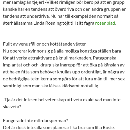
mer samlag än tjejer! -Vilket rimligen bör bero på att en grupp
kanske har en tendens att överdriva och den andra gruppen en
tendens att underdriva. Nu har till exempel den normalt så
återhållsamma Linda Rosning töjt till sitt fagra
rosenblad
.
Fullt av venusfällor och köttätande växter
Nu opererar kvinnor sig på alla möjliga konstiga ställen bara
för att verka attraktivare på knullmarknaden. Patagonska
implantat och och kirurgiska ingrepp för att öka på känslan av
att ha en fitta som behöver knullas upp ordentligt, är några av
de bedrägliga teknikerna som görs för att lura män till mer sex
samtidigt som man ska låtsas klädsamt motvillig.
-Tja är det inte en hel vetenskap att veta exakt vad man inte
ska veta?
Fungerade inte mördarsperman?
Det är dock inte alla som planerar lika bra som lilla Rosie.