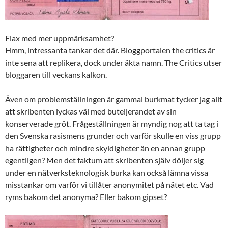
Flax med mer uppmärksamhet?
Hmm, intressanta tankar det där. Bloggportalen the critics är
inte sena att replikera, dock under äkta namn. The Critics utser
bloggaren till veckans kalkon.
Även om problemställningen är gammal burkmat tycker jag allt
att skribenten lyckas väl med buteljerandet av sin
konserverade gröt. Frågeställningen är myndig nog att ta tag i
den Svenska rasismens grunder och varför skulle en viss grupp
ha rättigheter och mindre skyldigheter än en annan grupp
egentligen? Men det faktum att skribenten själv döljer sig
under en nätverksteknologisk burka kan också lämna vissa
misstankar om varför vi tillåter anonymitet på nätet etc. Vad
ryms bakom det anonyma? Eller bakom gipset?