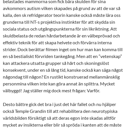
belastades mammorna som fick bära skulden för sina
avkommors autism vilken skapades på grund av att de var så
kalla, den sk refridgerator teorin kanske också måste lära oss
grunderna till NT-s projektiva instinkter för att skydda sin
sociala status och utgångspunkterna för sin likriktning. Att
skuldbelasta de redan hårdarbetande är en välbeprövad och
effektiv teknik för att skapa helvete och förvärra interna
strider. Dock berättar filmen inget om hur man kan komma till
en så bestialiskt förvriden tankegång. Men att en ”vetenskap”
kan attackera utsatta grupper så hårt och skoningslöst
konsekvent, under en så lång tid, kanske också kan säga något
någondag till någon? En rustikt konstruerad mellanmänsklig
personmina vilken inte kan göra annat än splittra. Mycket
välbyggd! Jag ställer mig dock mest frågan: Varför.
Desto bättre gick det bra i just det här fallet och nu hjälper
också Temple Grandin till att rehabilitera den neurotypiska
världsbilden försiktigt så att deras egon inte skadas alltför
mycket av insikterna eller blir så spröda i kanten att de måste