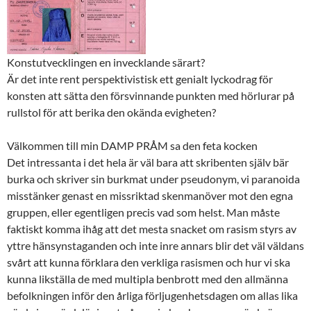
Konstutvecklingen en invecklande särart?
Är det inte rent perspektivistisk ett genialt lyckodrag för
konsten att sätta den försvinnande punkten med hörlurar på
rullstol för att berika den okända evigheten?
Välkommen till min DAMP PRÅM sa den feta kocken
Det intressanta i det hela är väl bara att skribenten själv bär
burka och skriver sin burkmat under pseudonym, vi paranoida
misstänker genast en missriktad skenmanöver mot den egna
gruppen, eller egentligen precis vad som helst. Man måste
faktiskt komma ihåg att det mesta snacket om rasism styrs av
yttre hänsynstaganden och inte inre annars blir det väl väldans
svårt att kunna förklara den verkliga rasismen och hur vi ska
kunna likställa de med multipla benbrott med den allmänna
befolkningen inför den årliga förljugenhetsdagen om allas lika