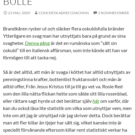
BULLE
21 MAJ, 2009
CONCERTA ADHD COACHING
2 KOMMENTARER
Brandkåren rycker ut och släcker flera oskuldsfulla bränder
Ytterligare en svag man har utnyttjats bara på grund av sina
svagheter.
Denna gång
är det en rumänska som ”sålt sin
oskuld” till en italiensk affärsman, som inte kände att han var
förmögen till att tacka nej.
Så är det alltid, att män är svaga i köttet har alltid utnyttjats av
penningstinna krafter, bottenlöst fruktansvärt och män är
alltid offer, Från Jesus Kristus till ja till gu vet va. Rosie Red
som den lilla nätta flickan hette som sålde sitt lilla rosenblad,
eller rättare sagt hyrde ut det berättar själv
här
om varför, där
kan du också läsa lite statistik om vilka som utnyttjar vem, men
inte om att jag är utnyttjad när jag skriver detta. Dock berättar
man att fler killar än tjejer har sålt sig, vilket kanske inte är
speciellt förvånande eftersom killar rent statistiskt verkar ha