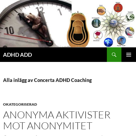
Hoppa
till
innehåll
ADHD ADD
PRIMÄR
MENY
Alla inlägg av Concerta ADHD Coaching
OKATEGORISERAD
ANONYMA AKTIVISTER
MOT ANONYMITET