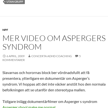
UTAN GRUPP
NPF
MER VIDEO OM ASPERGERS
SYNDROM
6 APRIL, 2009
CONCERTA ADHD COACHING
5
KOMMENTARER
Slavarnas och horornas block ber vördnadsfullt att få
presentera, ytterligare en dokumentär om Asperger’s
syndrom. Vi hoppas att det inte väcker anstöt hos den normala
befolkningen att se utanför den stereotypa mallen.
Tidigare inlägg dokumentärfilmer om Asperger s syndrom
Asperger shool make me normal