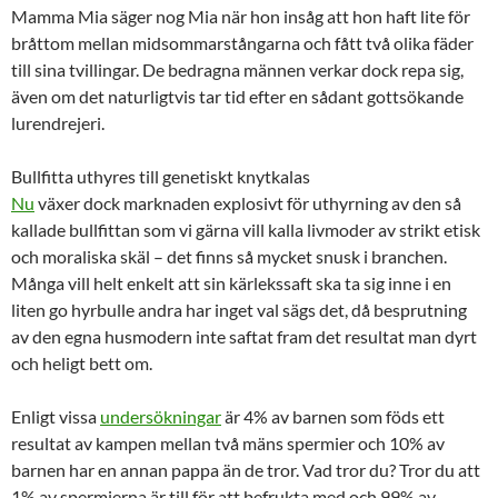
Mamma Mia säger nog Mia när hon insåg att hon haft lite för
bråttom mellan midsommarstångarna och fått två olika fäder
till sina tvillingar. De bedragna männen verkar dock repa sig,
även om det naturligtvis tar tid efter en sådant gottsökande
lurendrejeri.
Bullfitta uthyres till genetiskt knytkalas
Nu
växer dock marknaden explosivt för uthyrning av den så
kallade bullfittan som vi gärna vill kalla livmoder av strikt etisk
och moraliska skäl – det finns så mycket snusk i branchen.
Många vill helt enkelt att sin kärlekssaft ska ta sig inne i en
liten go hyrbulle andra har inget val sägs det, då besprutning
av den egna husmodern inte saftat fram det resultat man dyrt
och heligt bett om.
Enligt vissa
undersökningar
är 4% av barnen som föds ett
resultat av kampen mellan två mäns spermier och 10% av
barnen har en annan pappa än de tror. Vad tror du? Tror du att
1% av spermierna är till för att befrukta med och 99% av