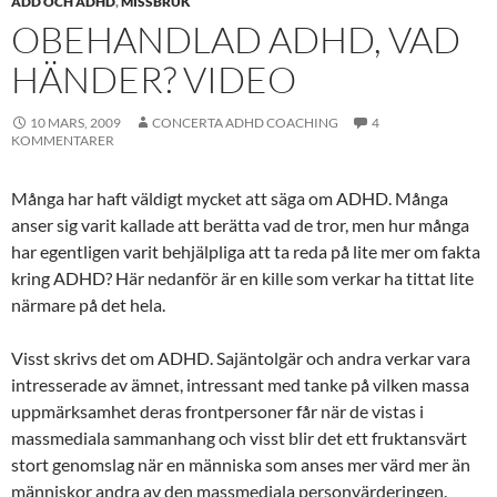
ADD OCH ADHD
,
MISSBRUK
OBEHANDLAD ADHD, VAD
HÄNDER? VIDEO
10 MARS, 2009
CONCERTA ADHD COACHING
4
KOMMENTARER
Många har haft väldigt mycket att säga om ADHD. Många
anser sig varit kallade att berätta vad de tror, men hur många
har egentligen varit behjälpliga att ta reda på lite mer om fakta
kring ADHD? Här nedanför är en kille som verkar ha tittat lite
närmare på det hela.
Visst skrivs det om ADHD. Sajäntolgär och andra verkar vara
intresserade av ämnet, intressant med tanke på vilken massa
uppmärksamhet deras frontpersoner får när de vistas i
massmediala sammanhang och visst blir det ett fruktansvärt
stort genomslag när en människa som anses mer värd mer än
människor andra av den massmediala personvärderingen.