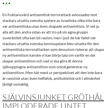
•
•
•
En fruktansvärd antisemitisk terrorattack avlossades mot
stackars utsatta svenska spelare av israeliska vilka inte bara
var antisemitiska utan även skapade antisemitism. Vi vet ju
alla att den andra sidan av att tro på sin egna grupps
suveränitet ofta kan bli rasism, men i just de här fallet när
stackars utsatta svenska tennisspelare blev utsatta för den
antisemitiska terrorattacken som dessutom riskerar att skapa
ny antisemitism kanske vi kan börja tala om varför en del
skapar antisemitism och vad vi ska göra åt denna
självupptagna antisemitism som också genererar ny
antisemitism. Men här mest ur perspektivet att den inte bara
är rasistisk utan även heffafob, antitubistisk och i allmänhet
jävligt osmaklig.
SJÄLVINSJUNKET GRÖTHÅL
IMPLODERADE I INTET