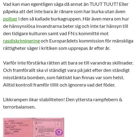
Vad kan man egentligen säga då annat än TUUT TUUT? Eller
påpeka att det inte bara är rånare som har burka utan även
poliser
i den så kallade burkagruppen. Här även mera om hur
de hänsynslösa invandrarna beter sig och inte tar hänsyn till
den tidigare kulturen samt vad FN:s kommitté mot
rasdiskriminering
och Europarådets kommission för mänskliga
rättigheter säger i kritiken som upprepas år efter år.
Varför inte förstärka rätten att bara se till varandras skillnader.
Och framförallt ska vi ständigt vara på jakt efter den ständigt
misstänkta bomben, som faktiskt kan finnas var som helst.
Alltid kontroll framför tillit
och ignorera vad det föder.
Likkrampen ökar stabiliteten! Den yttersta rampfebern &
terrorbalansen.