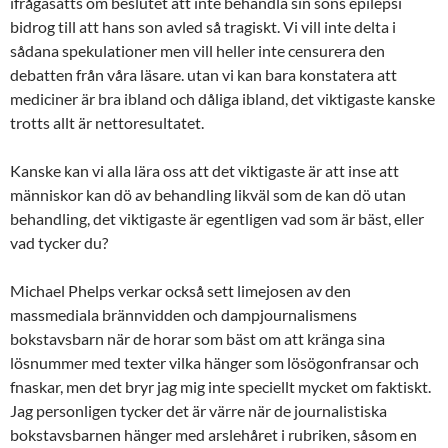
ifrågasatts om beslutet att inte behandla sin sons epilepsi
bidrog till att hans son avled så tragiskt. Vi vill inte delta i
sådana spekulationer men vill heller inte censurera den
debatten från våra läsare.
utan vi kan bara konstatera att
mediciner är bra ibland och dåliga ibland, det viktigaste kanske
trotts allt är nettoresultatet.
Kanske kan vi alla lära oss att det viktigaste är att inse att
människor kan dö av behandling likväl som de kan dö utan
behandling, det viktigaste är egentligen vad som är bäst, eller
vad tycker du?
Michael Phelps verkar också sett limejosen av den
massmediala brännvidden och dampjournalismens
bokstavsbarn när de horar som bäst om att kränga sina
lösnummer med texter vilka hänger som lösögonfransar och
fnaskar, men det bryr jag mig inte speciellt mycket om faktiskt.
Jag personligen tycker det är värre när de journalistiska
bokstavsbarnen hänger med arslehåret i rubriken, såsom en