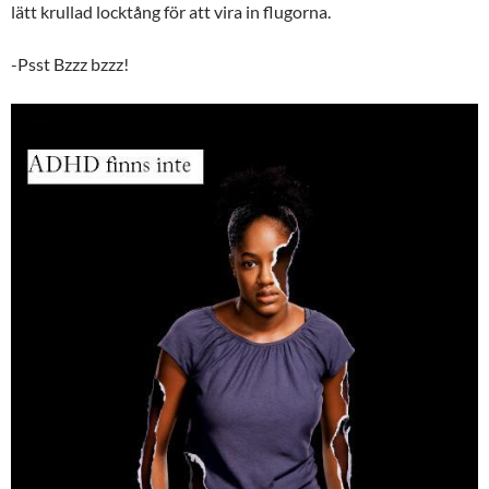
lätt krullad locktång för att vira in flugorna.
-Psst Bzzz bzzz!