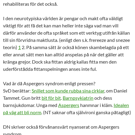
rehabiliteras för det också.
I den neurotypiska världen är pengar och makt ofta väldigt
viktigt för att få det kan man heller inte säga vad man vill
därför använder de ofta språket som ett verktyg utifrån källan
till sin förvridna maktlusta. (enligt den s.k. frereeze and snezee
teorin)
1
2. På samma sätt är också könen skambelagda på ett
eller annat sätt men kan alltid anspelas på när det gäller att
kränga grejor. Dock ska fittan aldrig kallas fitta men den
uderförstådda fittanspelningen anses inte ful.
Vad är då Aspergers syndrom enligt pressen?
SvD berättar:
Snillet som kunde rubba sina cirklar
, om Daniel
Tammet. Gun britt
bit för bit
.
Barnpsykiatrin
och dess
barnsjukdomar. Unga med
Aspergers
hanmnar i kläm.
Idealen
på väg att bli norm
. (NT saknar ofta självironi ganska påtagligt)
DN skriver också förvånansvärt nyanserat om Aspergers
syndrom.