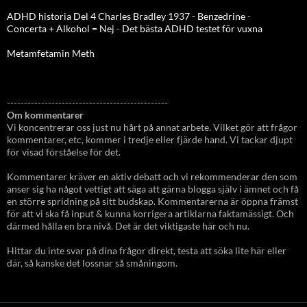
ADHD historia Del 4 Charles Bradley 1937 - Benzedrine
-
Concerta + Alkohol = Nej
-
Det bästa ADHD testet för vuxna
Metamfetamin Meth
-----------------------------------------------
Om kommentarer
Vi koncentrerar oss just nu hårt på annat arbete. Vilket gör att frågor
kommentarer, etc, kommer i tredje eller fjärde hand. Vi tackar djupt
för visad förståelse för det.
Kommentarer kräver en aktiv debatt och vi rekommenderar den som
anser sig ha något vettigt att säga att gärna blogga själv i ämnet och få
en större spridning på sitt budskap. Kommentarerna är öppna främst
för att vi ska få input & kunna korrigera artiklarna faktamässigt. Och
därmed hålla en bra nivå. Det är det viktigaste här och nu.
Hittar du inte svar på dina frågor direkt, testa att söka lite här eller
där, så kanske det lossnar så småningom.