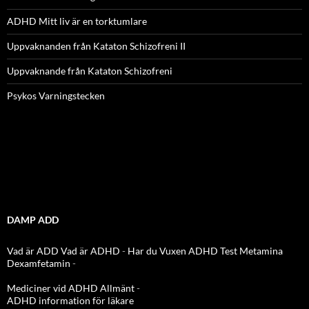
ADHD Mitt liv är en torktumlare
Uppvaknanden från Kataton Schizofreni II
Uppvaknande från Kataton Schizofreni
Psykos Varningstecken
DAMP ADD
Vad är ADD
Vad är ADHD
-
Har du Vuxen ADHD Test
Metamina
Dexamfetamin
-
Mediciner vid ADHD Allmänt
-
ADHD information för läkare