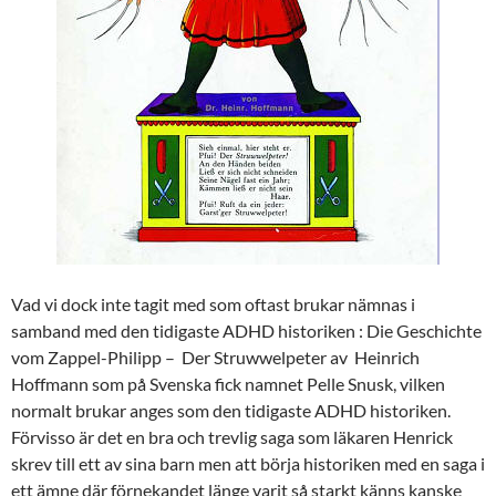
Vad vi dock inte tagit med som oftast brukar nämnas i
samband med den tidigaste ADHD historiken : Die Geschichte
vom Zappel-Philipp – Der Struwwelpeter av Heinrich
Hoffmann som på Svenska fick namnet Pelle Snusk, vilken
normalt brukar anges som den tidigaste ADHD historiken.
Förvisso är det en bra och trevlig saga som läkaren Henrick
skrev till ett av sina barn men att börja historiken med en saga i
ett ämne där förnekandet länge varit så starkt känns kanske