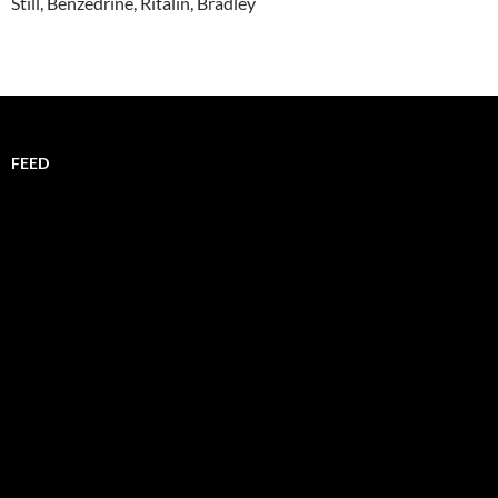
Still, Benzedrine, Ritalin, Bradley
FEED