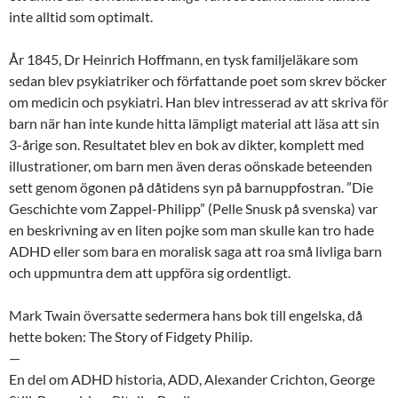
inte alltid som optimalt.
År 1845, Dr Heinrich Hoffmann, en tysk familjeläkare som
sedan blev psykiatriker och författande poet som skrev böcker
om medicin och psykiatri. Han blev intresserad av att skriva för
barn när han inte kunde hitta lämpligt material att läsa att sin
3-årige son. Resultatet blev en bok av dikter, komplett med
illustrationer, om barn men även deras oönskade beteenden
sett genom ögonen på dåtidens syn på barnuppfostran. ”Die
Geschichte vom Zappel-Philipp” (Pelle Snusk på svenska) var
en beskrivning av en liten pojke som man skulle kan tro hade
ADHD eller som bara en moralisk saga att roa små livliga barn
och uppmuntra dem att uppföra sig ordentligt.
Mark Twain översatte sedermera hans bok till engelska, då
hette boken: The Story of Fidgety Philip.
—
En del om ADHD historia, ADD, Alexander Crichton, George