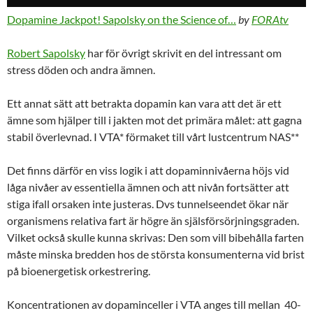
Dopamine Jackpot! Sapolsky on the Science of…
by
FORAtv
Robert Sapolsky
har för övrigt skrivit en del intressant om
stress döden och andra ämnen.
Ett annat sätt att betrakta dopamin kan vara att det är ett
ämne som hjälper till i jakten mot det primära målet: att gagna
stabil överlevnad. I VTA* förmaket till vårt lustcentrum NAS**
Det finns därför en viss logik i att dopaminnivåerna höjs vid
låga nivåer av essentiella ämnen och att nivån fortsätter att
stiga ifall orsaken inte justeras. Dvs tunnelseendet ökar när
organismens relativa fart är högre än själsförsörjningsgraden.
Vilket också skulle kunna skrivas: Den som vill bibehålla farten
måste minska bredden hos de största konsumenterna vid brist
på bioenergetisk orkestrering.
Koncentrationen av dopaminceller i VTA anges till mellan 40-