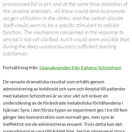
pronounced fall in pH, and at the same time dilatation of
the cerebral arterioles. All these would tend to promote
oxygen utilization in the cortex, and the carbon dioxide
itself would seem to be a specific stimulant to cellular
function. The mechanism concerned in the response to
amytal is not yet clarified, but it would seem possible that
during the deep unconsciousness sufficient reacting
substances
Fortsättning från:
Uppvaknanden från Kataton Schizofreni
.
De senaste dramatiska resultat som erhålls genom
administrering av koldioxid och syre och Amytal till patienter
med kataton Schizofreni är av stor vikt och kräver en
undersökning av de förändrade metaboliska förhållandena i
hjärnan. Syre, i den första typen av experiment ges i tre till fem
gånger den koncentration som normalt ges, men syre är
ineffektivt om de administreras ensamt. Trots detta kan det
syrespänning ej vara tillräckligt hög. Jag har observerat stora