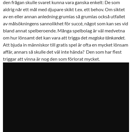
den frågan skulle svaret kunna vara ganska enkelt: De som
aldrig når ett mål med djupare skikt t.ex. ett behov. Om siktet
av en eller annan anledning grumlas så grumlas också utfallet
av målsökningens sannolikhet för succé, något som kan ses vid
bland annat spelberoende. Många spelbolag är väl medvetna
om hur lönsamt det kan vara att trigga det
magiska tänkandet
.
Att bjuda in människor till gratis spel är ofta en mycket lönsam
affär, annars så skulle det väl inte hända? Den som har flest
triggar att vinna är nog den som förlorat mycket.