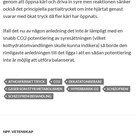
genom att öppna kärl och driva in syre men reaktionen sänker
också det principiella partialtrycket om inte hjärtat genast
svarar med ökat tryck då fler kärl har öppnats.
Ifall det nu av någon anledning det inte är lämpligt med en
snabb CO2 potentiering av syresättningen (vilket
kolhydratomvandlingen skulle kunna indikera) så borde den
rimligaste anledningen till det ligga i att en sådan potentiering
inte är möjlig att utföra balanserat.
ATMOSFÄRISKT TRYCK
CO2
DEKATATONISERARE
GASER SOM STYR METABOLISMEN
HYPERBARISK O2
SCHIZOFRENI
SCHIZOFRENI BEHANDLING
NPF
,
VETENSKAP