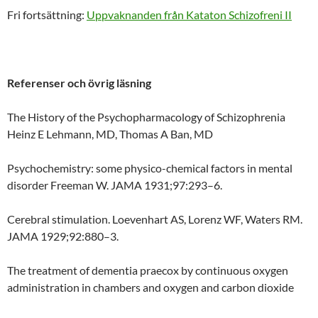
Fri fortsättning:
Uppvaknanden från Kataton Schizofreni II
Referenser och övrig läsning
The History of the Psychopharmacology of Schizophrenia
Heinz E Lehmann, MD, Thomas A Ban, MD
Psychochemistry: some physico-chemical factors in mental
disorder Freeman W. JAMA 1931;97:293–6.
Cerebral stimulation. Loevenhart AS, Lorenz WF, Waters RM.
JAMA 1929;92:880–3.
The treatment of dementia praecox by continuous oxygen
administration in chambers and oxygen and carbon dioxide