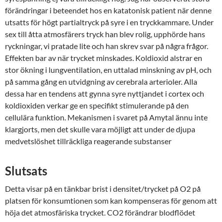
förändringar i beteendet hos en katatonisk patient när denne
utsatts för högt partialtryck på syre i en tryckkammare. Under
sex till åtta atmosfärers tryck han blev rolig, upphörde hans
ryckningar, vi pratade lite och han skrev svar på några frågor.
Effekten bar av när trycket minskades. Koldioxid alstrar en
stor ökning i lungventilation, en uttalad minskning av pH, och
på samma gång en utvidgning av cerebrala arterioler. Alla
dessa har en tendens att gynna syre nyttjandet i cortex och
koldioxiden verkar ge en specifikt stimulerande på den
cellulära funktion. Mekanismen i svaret på Amytal ännu inte
klargjorts, men det skulle vara möjligt att under de djupa
medvetslöshet tillräckliga reagerande substanser
Slutsats
Detta visar på en tänkbar brist i densitet/trycket på O2 på
platsen för konsumtionen som kan kompenseras för genom att
höja det atmosfäriska trycket. CO2 förändrar blodflödet