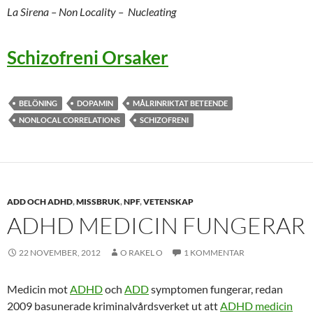
La Sirena – Non Locality – Nucleating
Schizofreni Orsaker
BELÖNING
DOPAMIN
MÅLRINRIKTAT BETEENDE
NONLOCAL CORRELATIONS
SCHIZOFRENI
ADD OCH ADHD
,
MISSBRUK
,
NPF
,
VETENSKAP
ADHD MEDICIN FUNGERAR
22 NOVEMBER, 2012
O RAKEL O
1 KOMMENTAR
Medicin mot
ADHD
och
ADD
symptomen fungerar, redan
2009 basunerade kriminalvårdsverket ut att
ADHD medicin