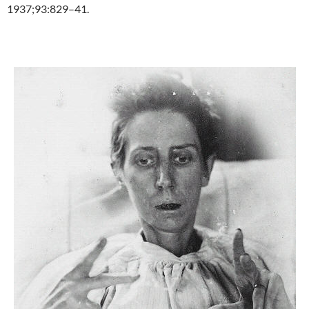
1937;93:829–41.