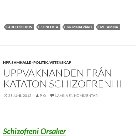
ADHD MEDICIN
CONCERTA
KRIMINALVÅRD
METAMINA
NPF
,
SAMHÄLLE - POLITIK
,
VETENSKAP
UPPVAKNANDEN FRÅN
KATATON SCHIZOFRENI II
23 JUNI, 2012
P-O
LÄMNA EN KOMMENTAR
Schizofreni Orsaker