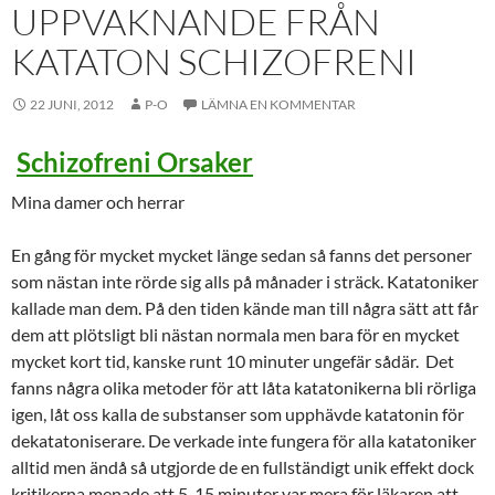
UPPVAKNANDE FRÅN
KATATON SCHIZOFRENI
22 JUNI, 2012
P-O
LÄMNA EN KOMMENTAR
Schizofreni Orsaker
Mina damer och herrar
En gång för mycket mycket länge sedan så fanns det personer
som nästan inte rörde sig alls på månader i sträck. Katatoniker
kallade man dem. På den tiden kände man till några sätt att får
dem att plötsligt bli nästan normala men bara för en mycket
mycket kort tid, kanske runt 10 minuter ungefär sådär. Det
fanns några olika metoder för att låta katatonikerna bli rörliga
igen, låt oss kalla de substanser som upphävde katatonin för
dekatatoniserare. De verkade inte fungera för alla katatoniker
alltid men ändå så utgjorde de en fullständigt unik effekt dock
kritikerna menade att 5-15 minuter var mera för läkaren att