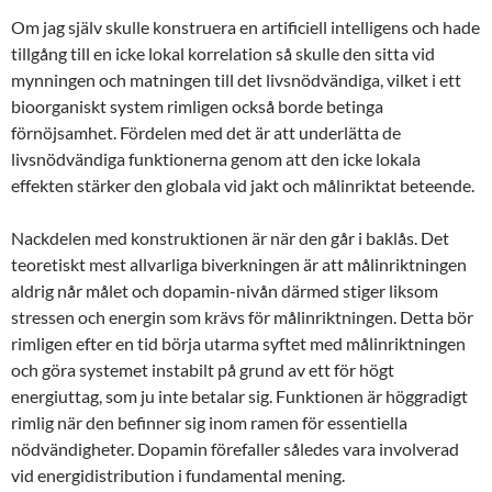
Om jag själv skulle konstruera en artificiell intelligens och hade
tillgång till en icke lokal korrelation så skulle den sitta vid
mynningen och matningen till det livsnödvändiga, vilket i ett
bioorganiskt system rimligen också borde betinga
förnöjsamhet. Fördelen med det är att underlätta de
livsnödvändiga funktionerna genom att den icke lokala
effekten stärker den globala vid jakt och målinriktat beteende.
Nackdelen med konstruktionen är när den går i baklås. Det
teoretiskt mest allvarliga biverkningen är att målinriktningen
aldrig når målet och dopamin-nivån därmed stiger liksom
stressen och energin som krävs för målinriktningen. Detta bör
rimligen efter en tid börja utarma syftet med målinriktningen
och göra systemet instabilt på grund av ett för högt
energiuttag, som ju inte betalar sig. Funktionen är höggradigt
rimlig när den befinner sig inom ramen för essentiella
nödvändigheter. Dopamin förefaller således vara involverad
vid energidistribution i fundamental mening.