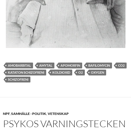
AMOBARBITAL
AMYTAL
APOMORFIN
BAFILOMYCIN
CO2
KATATON SCHIZOFRENI
KOLDIOXID
O2
OXYGEN
SCHIZOFRENI
NPF
,
SAMHÄLLE - POLITIK
,
VETENSKAP
PSYKOS VARNINGSTECKEN