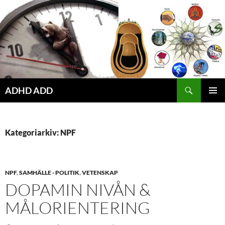
Hoppa
till
innehåll
ADHD ADD
PRIMÄR
MENY
Kategoriarkiv: NPF
NPF
,
SAMHÄLLE - POLITIK
,
VETENSKAP
DOPAMIN NIVÅN &
MÅLORIENTERING