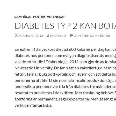
SAMHÄLLE - POLITIK
,
VETENSKAP
DIABETES TYP 2 KAN BOT
9 JANUARI, 2013
O RAKEL O
LÄMNA EN KOMMENTAR
En extrem åtta veckors diet på 600 kalorier per dag kan v
diabetes hos personer som nyligen diagnostiserats med 
visade en studie i Diabetologia 2011 som gjorde av forska
Newcastle University. De fann att en kalorifattig diet mi
fettnivåerna i bukspottkörteln och levern och att detta hj
personerna att återfå sin normala insulinproduktion. Sju 
undersökta personer var fria från diabetes tre månader se
resultaten publiceras i tidskriften. Mer forskning behövs 
återföring är permanent, säger experterna. Men så långt ä
verkligen fantastiska.