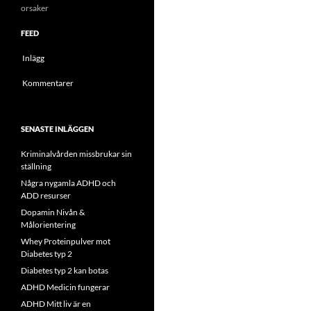
orsaker
FEED
Inlägg
Kommentarer
SENASTE INLÄGGEN
Kriminalvården missbrukar sin
ställning
Några nygamla ADHD och
ADD resurser
Dopamin Nivån &
Målorientering
Whey Proteinpulver mot
Diabetes typ 2
Diabetes typ 2 kan botas
ADHD Medicin fungerar
ADHD Mitt liv är en