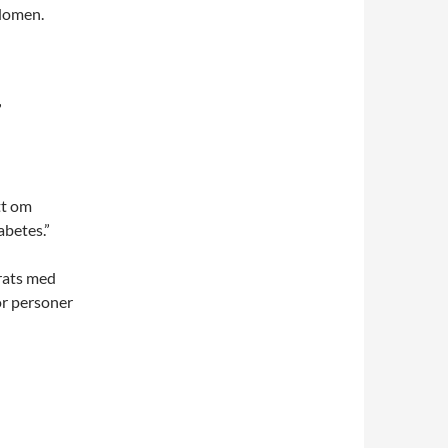
kdomen.
”
tt om
abetes.”
rats med
ör personer