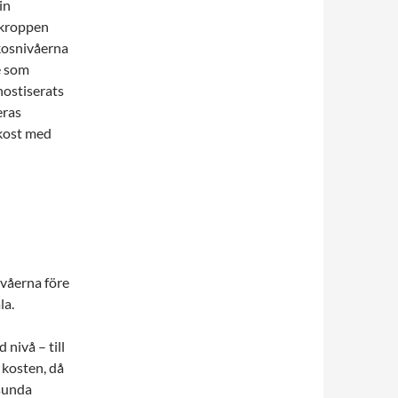
in
 kroppen
kosnivåerna
le som
nostiserats
eras
 kost med
ivåerna före
la.
nivå – till
 kosten, då
 sunda