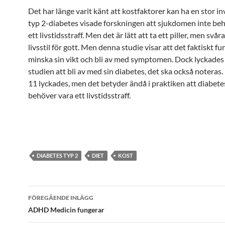
Det har länge varit känt att kostfaktorer kan ha en stor i
typ 2-diabetes visade forskningen att sjukdomen inte be
ett livstidsstraff. Men det är lätt att ta ett piller, men svår
livsstil för gott. Men denna studie visar att det faktiskt fu
minska sin vikt och bli av med symptomen. Dock lyckades i
studien att bli av med sin diabetes, det ska också noteras.
11 lyckades, men det betyder ändå i praktiken att diabetes
behöver vara ett livstidsstraff.
DIABETES TYP 2
DIET
KOST
Inläggsnavigering
FÖREGÅENDE INLÄGG
ADHD Medicin fungerar