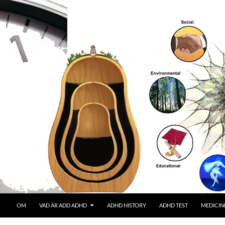
OM
VAD ÄR ADD ADHD
ADHD HISTORY
ADHD TEST
MEDICIN