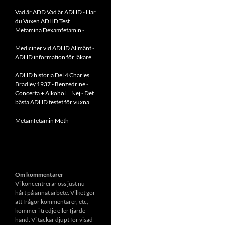
Vad är ADD
Vad är ADHD
-
Har
du Vuxen ADHD Test
Metamina Dexamfetamin
-
Mediciner vid ADHD Allmänt
-
ADHD information för läkare
ADHD historia Del 4 Charles
Bradley 1937 - Benzedrine
-
Concerta + Alkohol = Nej
-
Det
bästa ADHD testet för vuxna
Metamfetamin Meth
----------------------------------------
-------
Om kommentarer
Vi koncentrerar oss just nu
hårt på annat arbete. Vilket gör
att frågor kommentarer, etc,
kommer i tredje eller fjärde
hand. Vi tackar djupt för visad