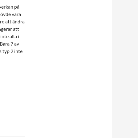
nverkan på
hövde vara
are att ändra
ngerar att
nte alla i
 Bara 7 av
 typ 2 inte