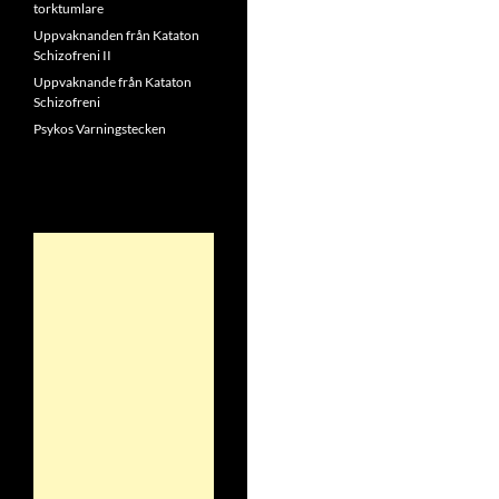
torktumlare
Uppvaknanden från Kataton
Schizofreni II
Uppvaknande från Kataton
Schizofreni
Psykos Varningstecken