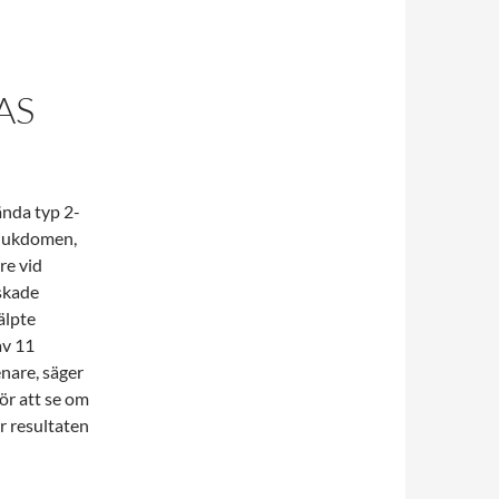
AS
ända typ 2-
sjukdomen,
re vid
nskade
älpte
av 11
nare, säger
för att se om
r resultaten