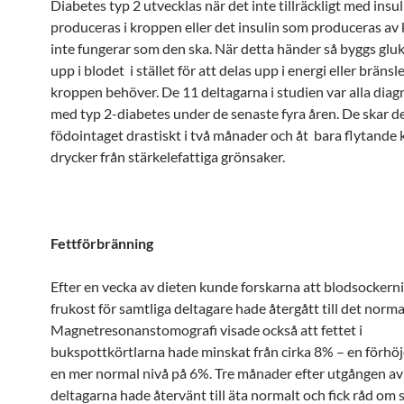
Diabetes typ 2 utvecklas när det inte tillräckligt med insul
produceras i kroppen eller det insulin som produceras av
inte fungerar som den ska. När detta händer så byggs glu
upp i blodet i stället för att delas upp i energi eller bräns
kroppen behöver. De 11 deltagarna i studien var alla diag
med typ 2-diabetes under de senaste fyra åren. De skar d
födointaget drastiskt i två månader och åt bara flytande
drycker från stärkelefattiga grönsaker.
Fettförbränning
Efter en vecka av dieten kunde forskarna att blodsockern
frukost för samtliga deltagare hade återgått till det norma
Magnetresonanstomografi visade också att fettet i
bukspottkörtlarna hade minskat från cirka 8% – en förhöjd 
en mer normal nivå på 6%. Tre månader efter utgången av
deltagarna hade återvänt till äta normalt och fick råd om