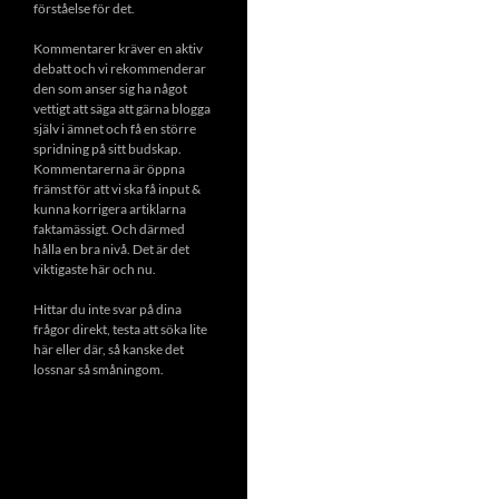
förståelse för det.
Kommentarer kräver en aktiv
debatt och vi rekommenderar
den som anser sig ha något
vettigt att säga att gärna blogga
själv i ämnet och få en större
spridning på sitt budskap.
Kommentarerna är öppna
främst för att vi ska få input &
kunna korrigera artiklarna
faktamässigt. Och därmed
hålla en bra nivå. Det är det
viktigaste här och nu.
Hittar du inte svar på dina
frågor direkt, testa att söka lite
här eller där, så kanske det
lossnar så småningom.