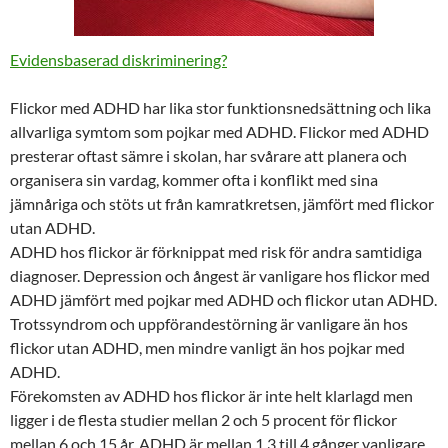
Evidensbaserad diskriminering?
Flickor med ADHD har lika stor funktionsnedsättning och lika
allvarliga symtom som pojkar med ADHD. Flickor med ADHD
presterar oftast sämre i skolan, har svårare att planera och
organisera sin vardag, kommer ofta i konflikt med sina
jämnåriga och stöts ut från kamratkretsen, jämfört med flickor
utan ADHD.
ADHD hos flickor är förknippat med risk för andra samtidiga
diagnoser. Depression och ångest är vanligare hos flickor med
ADHD jämfört med pojkar med ADHD och flickor utan ADHD.
Trotssyndrom och uppförandestörning är vanligare än hos
flickor utan ADHD, men mindre vanligt än hos pojkar med
ADHD.
Förekomsten av ADHD hos flickor är inte helt klarlagd men
ligger i de flesta studier mellan 2 och 5 procent för flickor
mellan 6 och 15 år. ADHD är mellan 1,3 till 4 gånger vanligare