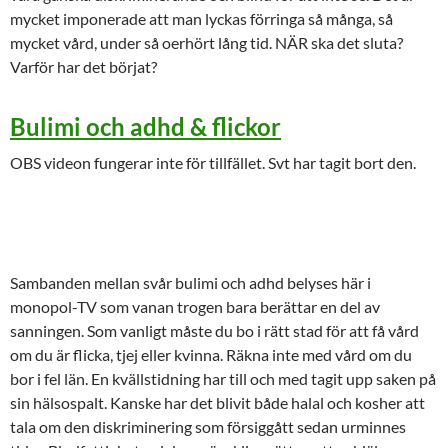
mycket imponerade att man lyckas förringa så många, så
mycket vård, under så oerhört lång tid. NÄR ska det sluta?
Varför har det börjat?
Bulimi och adhd & flickor
OBS videon fungerar inte för tillfället. Svt har tagit bort den.
Sambanden mellan svår bulimi och adhd belyses här i
monopol-TV som vanan trogen bara berättar en del av
sanningen. Som vanligt måste du bo i rätt stad för att få vård
om du är flicka, tjej eller kvinna. Räkna inte med vård om du
bor i fel län. En kvällstidning har till och med tagit upp saken på
sin hälsospalt. Kanske har det blivit både halal och kosher att
tala om den diskriminering som försiggått sedan urminnes