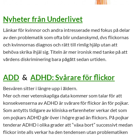
Nyheter från Underlivet
Länkar för kvinnor och andra intresserade med fokus på delar
av den problematik som ofta blir undanskymd, dvs flickornas
och kvinnornas diagnos och rätt till rimlig hjälp utan att
behöva skrika ihjäl sig. Titeln är mer ironisk med tanke på att
vårdens diskriminering bara pågått sedan urtiden.
ADD
&
ADHD: Svårare för flickor
Besvären sitter i längre upp i åldern.
Mer och mer vetenskapliga data kommer som talar för att
konsekvenserna av ADHD är svårare för flickor än för pojkar.
Som antytts tidigare av kliniska erfarenheter verkar det som
om pojkars ADHD går över i högre grad än flickors. På pojkar
tenderar ADHD i olika grader att “växa bort” successivt medan
flickor inte alls verkar ha den tendensen utan problematiken