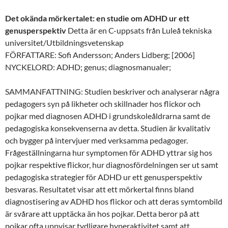
Det okända mörkertalet: en studie om ADHD ur ett
genusperspektiv
Detta är en C-uppsats från Luleå tekniska
universitet/Utbildningsvetenskap
FÖRFATTARE: Sofi Andersson; Anders Lidberg; [2006]
NYCKELORD: ADHD; genus; diagnosmanualer;
SAMMANFATTNING: Studien beskriver och analyserar några
pedagogers syn på likheter och skillnader hos flickor och
pojkar med diagnosen ADHD i grundskoleåldrarna samt de
pedagogiska konsekvenserna av detta. Studien är kvalitativ
och bygger på intervjuer med verksamma pedagoger.
Frågeställningarna hur symptomen för ADHD yttrar sig hos
pojkar respektive flickor, hur diagnosfördelningen ser ut samt
pedagogiska strategier för ADHD ur ett genusperspektiv
besvaras. Resultatet visar att ett mörkertal finns bland
diagnostisering av ADHD hos flickor och att deras symtombild
är svårare att upptäcka än hos pojkar. Detta beror på att
pojkar ofta uppvisar tydligare hyperaktivitet samt att