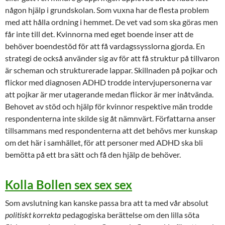
någon hjälp i grundskolan. Som vuxna har de flesta problem
med att hålla ordning i hemmet. De vet vad som ska göras men
får inte till det. Kvinnorna med eget boende inser att de
behöver boendestöd för att få vardagssysslorna gjorda. En
strategi de också använder sig av för att få struktur på tillvaron
är scheman och strukturerade lappar. Skillnaden på pojkar och
flickor med diagnosen ADHD trodde intervjupersonerna var
att pojkar är mer utagerande medan flickor är mer inåtvända.
Behovet av stöd och hjälp för kvinnor respektive män trodde
respondenterna inte skilde sig åt nämnvärt. Författarna anser
tillsammans med respondenterna att det behövs mer kunskap
om det här i samhället, för att personer med ADHD ska bli
bemötta på ett bra sätt och få den hjälp de behöver.
Kolla Bollen sex sex sex
Som avslutning kan kanske passa bra att ta med vår absolut
politiskt korrekta
pedagogiska berättelse om den lilla söta