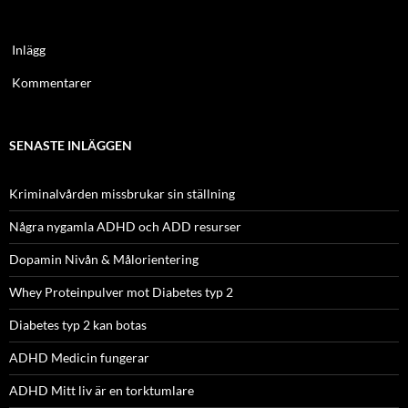
Inlägg
Kommentarer
SENASTE INLÄGGEN
Kriminalvården missbrukar sin ställning
Några nygamla ADHD och ADD resurser
Dopamin Nivån & Målorientering
Whey Proteinpulver mot Diabetes typ 2
Diabetes typ 2 kan botas
ADHD Medicin fungerar
ADHD Mitt liv är en torktumlare