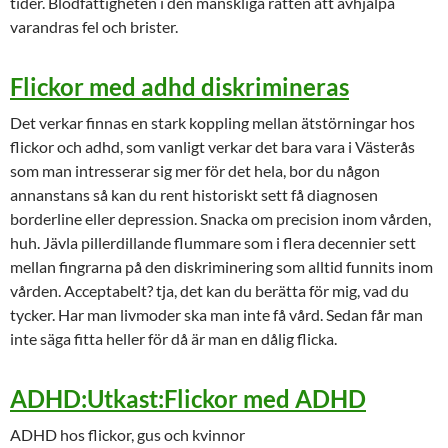
tider. Blodfattigheten i den mänskliga rätten att avhjälpa
varandras fel och brister.
Flickor med adhd diskrimineras
Det verkar finnas en stark koppling mellan ätstörningar hos
flickor och adhd, som vanligt verkar det bara vara i Västerås
som man intresserar sig mer för det hela, bor du någon
annanstans så kan du rent historiskt sett få diagnosen
borderline eller depression. Snacka om precision inom vården,
huh. Jävla pillerdillande flummare som i flera decennier sett
mellan fingrarna på den diskriminering som alltid funnits inom
vården. Acceptabelt? tja, det kan du berätta för mig, vad du
tycker. Har man livmoder ska man inte få vård. Sedan får man
inte säga fitta heller för då är man en dålig flicka.
ADHD:Utkast:Flickor med ADHD
ADHD hos flickor, gus och kvinnor