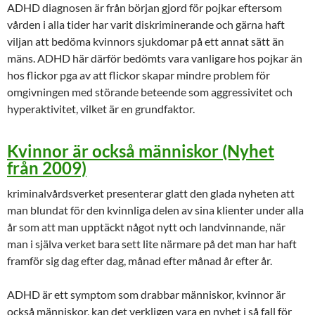
ADHD diagnosen är från början gjord för pojkar eftersom
vården i alla tider har varit diskriminerande och gärna haft
viljan att bedöma kvinnors sjukdomar på ett annat sätt än
mäns. ADHD här därför bedömts vara vanligare hos pojkar än
hos flickor pga av att flickor skapar mindre problem för
omgivningen med störande beteende som aggressivitet och
hyperaktivitet, vilket är en grundfaktor.
Kvinnor är också människor (Nyhet
från 2009)
kriminalvårdsverket presenterar glatt den glada nyheten att
man blundat för den kvinnliga delen av sina klienter under alla
år som att man upptäckt något nytt och landvinnande, när
man i själva verket bara sett lite närmare på det man har haft
framför sig dag efter dag, månad efter månad år efter år.
ADHD är ett symptom som drabbar människor, kvinnor är
också människor, kan det verkligen vara en nyhet i så fall för