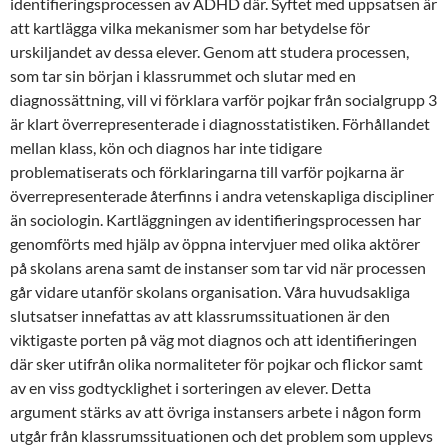
identifieringsprocessen av ADHD där. Syftet med uppsatsen är
att kartlägga vilka mekanismer som har betydelse för
urskiljandet av dessa elever. Genom att studera processen,
som tar sin början i klassrummet och slutar med en
diagnossättning, vill vi förklara varför pojkar från socialgrupp 3
är klart överrepresenterade i diagnosstatistiken. Förhållandet
mellan klass, kön och diagnos har inte tidigare
problematiserats och förklaringarna till varför pojkarna är
överrepresenterade återfinns i andra vetenskapliga discipliner
än sociologin. Kartläggningen av identifieringsprocessen har
genomförts med hjälp av öppna intervjuer med olika aktörer
på skolans arena samt de instanser som tar vid när processen
går vidare utanför skolans organisation. Våra huvudsakliga
slutsatser innefattas av att klassrumssituationen är den
viktigaste porten på väg mot diagnos och att identifieringen
där sker utifrån olika normaliteter för pojkar och flickor samt
av en viss godtycklighet i sorteringen av elever. Detta
argument stärks av att övriga instansers arbete i någon form
utgår från klassrumssituationen och det problem som upplevs