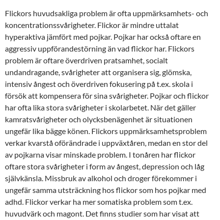
Flickors huvudsakliga problem är ofta uppmärksamhets- och
koncentrationssvårigheter. Flickor är mindre uttalat
hyperaktiva jämfört med pojkar. Pojkar har också oftare en
aggressiv uppförandestörning än vad flickor har. Flickors
problem är oftare överdriven pratsamhet, socialt
undandragande, svårigheter att organisera sig, glömska,
intensiv ångest och överdriven fokusering på t.ex. skola i
försök att kompensera för sina svårigheter. Pojkar och flickor
har ofta lika stora svårigheter i skolarbetet. När det gäller
kamratsvårigheter och olycksbenägenhet är situationen
ungefär lika bägge könen. Flickors uppmärksamhetsproblem
verkar kvarstå oförändrade i uppväxtåren, medan en stor del
av pojkarna visar minskade problem. I tonåren har flickor
oftare stora svårigheter i form av ångest, depression och låg
självkänsla. Missbruk av alkohol och droger förekommer i
ungefär samma utsträckning hos flickor som hos pojkar med
adhd. Flickor verkar ha mer somatiska problem som t.ex.
huvudvärk och magont. Det finns studier som har visat att