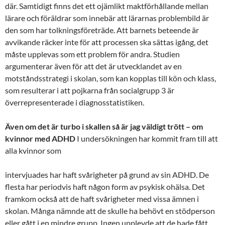
där. Samtidigt finns det ett ojämlikt maktförhållande mellan
lärare och föräldrar som innebär att lärarnas problembild är
den som har tolkningsföreträde. Att barnets beteende är
avvikande räcker inte för att processen ska sättas igång, det
måste upplevas som ett problem för andra. Studien
argumenterar även för att det är utvecklandet av en
motståndsstrategi i skolan, som kan kopplas till kön och klass,
som resulterar i att pojkarna från socialgrupp 3 är
överrepresenterade i diagnosstatistiken.
Även om det är turbo i skallen så är jag väldigt trött – om
kvinnor med ADHD
I undersökningen har kommit fram till att
alla kvinnor som
intervjuades har haft svårigheter på grund av sin ADHD. De
flesta har periodvis haft någon form av psykisk ohälsa. Det
framkom också att de haft svårigheter med vissa ämnen i
skolan. Många nämnde att de skulle ha behövt en stödperson
eller gått i en mindre grupp. Ingen upplevde att de hade fått