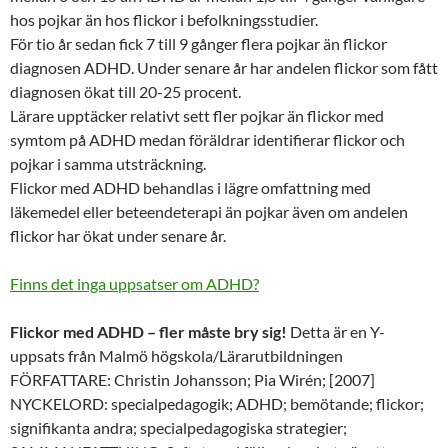
hos pojkar än hos flickor i befolkningsstudier.
För tio år sedan fick 7 till 9 gånger flera pojkar än flickor
diagnosen ADHD. Under senare år har andelen flickor som fått
diagnosen ökat till 20-25 procent.
Lärare upptäcker relativt sett fler pojkar än flickor med
symtom på ADHD medan föräldrar identifierar flickor och
pojkar i samma utsträckning.
Flickor med ADHD behandlas i lägre omfattning med
läkemedel eller beteendeterapi än pojkar även om andelen
flickor har ökat under senare år.
Finns det inga uppsatser om ADHD?
Flickor med ADHD – fler måste bry sig!
Detta är en Y-
uppsats från Malmö högskola/Lärarutbildningen
FÖRFATTARE: Christin Johansson; Pia Wirén; [2007]
NYCKELORD: specialpedagogik; ADHD; bemötande; flickor;
signifikanta andra; specialpedagogiska strategier;