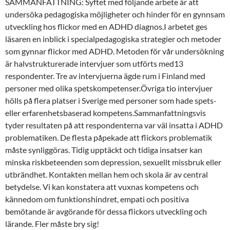
SAMMANFATTNING: Syftet med följande arbete är att
undersöka pedagogiska möjligheter och hinder för en gynnsam
utveckling hos flickor med en ADHD diagnos.I arbetet ges
läsaren en inblick i specialpedagogiska strategier och metoder
som gynnar flickor med ADHD. Metoden för vår undersökning
är halvstrukturerade intervjuer som utförts med13
respondenter. Tre av intervjuerna ägde rum i Finland med
personer med olika spetskompetenser.Övriga tio intervjuer
hölls på flera platser i Sverige med personer som hade spets-
eller erfarenhetsbaserad kompetens.Sammanfattningsvis
tyder resultaten på att respondenterna var väl insatta i ADHD
problematiken. De flesta påpekade att flickors problematik
måste synliggöras. Tidig upptäckt och tidiga insatser kan
minska riskbeteenden som depression, sexuellt missbruk eller
utbrändhet. Kontakten mellan hem och skola är av central
betydelse. Vi kan konstatera att vuxnas kompetens och
kännedom om funktionshindret, empati och positiva
bemötande är avgörande för dessa flickors utveckling och
lärande. Fler måste bry sig!