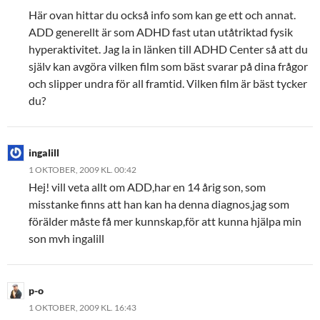
Här ovan hittar du också info som kan ge ett och annat.
ADD generellt är som ADHD fast utan utåtriktad fysik
hyperaktivitet. Jag la in länken till ADHD Center så att du
själv kan avgöra vilken film som bäst svarar på dina frågor
och slipper undra för all framtid. Vilken film är bäst tycker
du?
ingalill
1 OKTOBER, 2009 KL. 00:42
Hej! vill veta allt om ADD,har en 14 årig son, som
misstanke finns att han kan ha denna diagnos,jag som
förälder måste få mer kunnskap,för att kunna hjälpa min
son mvh ingalill
p-o
1 OKTOBER, 2009 KL. 16:43