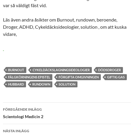
var så väldigt fäst vid.
Läs även andra åsikter om Burnout, rundown, beroende,
Droger, ADHD, Cykeldäcksideologier, solution , om att kuska
vidare,
BURNOUT
CYKELDÄCKSLAGNINGSIDEOLOGIER
DÖDSDROGER
FÄLGKÖRNINGENS EPISTEL
FÖRGIFTA OMGIVNINGEN
GIFTIG GAS
HUBBARD
RUNDOWN
SOLUTION
Inläggsnavigering
FÖREGÅENDE INLÄGG
Scientologi Medicin 2
NÄSTA INLÄGG