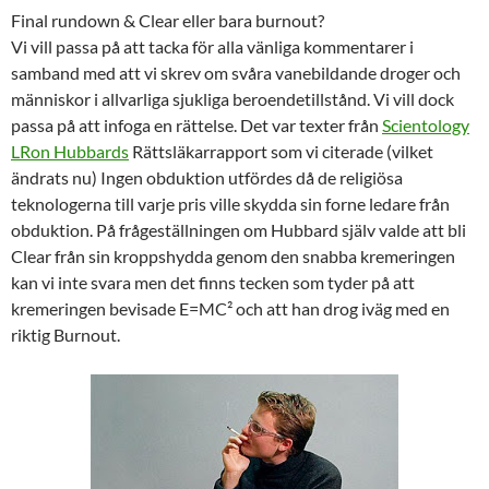
Final rundown & Clear eller bara burnout?
Vi vill passa på att tacka för alla vänliga kommentarer i
samband med att vi skrev om svåra vanebildande droger och
människor i allvarliga sjukliga beroendetillstånd. Vi vill dock
passa på att infoga en rättelse. Det var texter från
Scientology
LRon Hubbards
Rättsläkarrapport som vi citerade (vilket
ändrats nu) Ingen obduktion utfördes då de religiösa
teknologerna till varje pris ville skydda sin forne ledare från
obduktion. På frågeställningen om Hubbard själv valde att bli
Clear från sin kroppshydda genom den snabba kremeringen
kan vi inte svara men det finns tecken som tyder på att
kremeringen bevisade E=MC² och att han drog iväg med en
riktig Burnout.