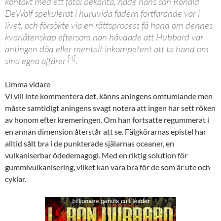
kontakt med ett fåtal bekanta, hade hans son Ronald
DeWolf spekulerat i huruvida fadern fortfarande var i
livet, och försökte via en rättsprocess få hand om dennes
kvarlåtenskap eftersom han hävdade att Hubbard var
antingen död eller mentalt inkompetent att ta hand om
[4]
sina egna affärer
.
Limma vidare
Vi vill inte kommentera det, känns aningens omtumlande men
måste samtidigt aningens svagt notera att ingen har sett röken
av honom efter kremeringen. Om han fortsatte regummerat i
en annan dimension återstår att se. Fälgkörarnas epistel har
alltid sålt bra i de punkterade själarnas oceaner, en
vulkaniserbar ödedemagogi. Med en riktig solution för
gummivulkanisering, vilket kan vara bra för de som är ute och
cyklar.