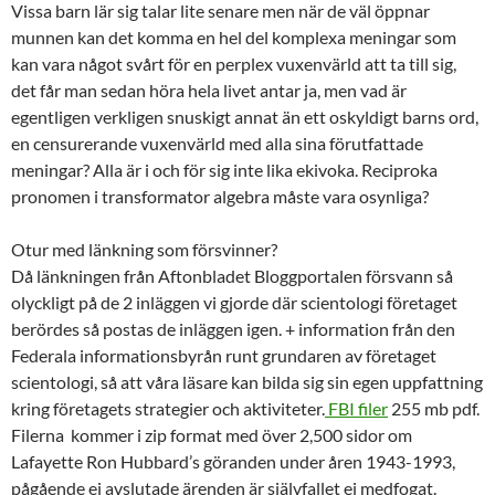
Vissa barn lär sig talar lite senare men när de väl öppnar
munnen kan det komma en hel del komplexa meningar som
kan vara något svårt för en perplex vuxenvärld att ta till sig,
det får man sedan höra hela livet antar ja, men vad är
egentligen verkligen snuskigt annat än ett oskyldigt barns ord,
en censurerande vuxenvärld med alla sina förutfattade
meningar? Alla är i och för sig inte lika ekivoka. Reciproka
pronomen i transformator algebra måste vara osynliga?
Otur med länkning som försvinner?
Då länkningen från Aftonbladet Bloggportalen försvann så
olyckligt på de 2 inläggen vi gjorde där scientologi företaget
berördes så postas de inläggen igen. + information från den
Federala informationsbyrån runt grundaren av företaget
scientologi, så att våra läsare kan bilda sig sin egen uppfattning
kring företagets strategier och aktiviteter.
FBI filer
255 mb pdf.
Filerna kommer i zip format med över 2,500 sidor om
Lafayette Ron Hubbard’s göranden under åren 1943-1993,
pågående ej avslutade ärenden är självfallet ej medfogat.