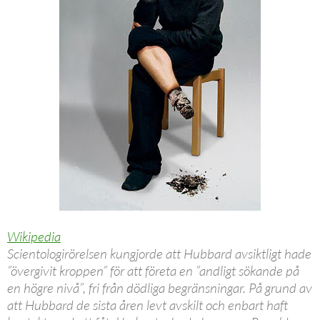
Wikipedia
Scientologirörelsen kungjorde att Hubbard avsiktligt hade
”övergivit kroppen” för att företa en ”andligt sökande på
en högre nivå”, fri från dödliga begränsningar. På grund av
att Hubbard de sista åren levt avskilt och enbart haft