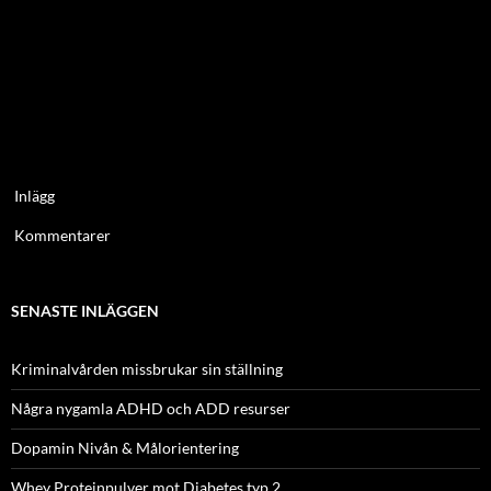
Inlägg
Kommentarer
SENASTE INLÄGGEN
Kriminalvården missbrukar sin ställning
Några nygamla ADHD och ADD resurser
Dopamin Nivån & Målorientering
Whey Proteinpulver mot Diabetes typ 2