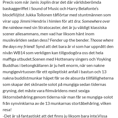
Precis som när Janis Joplin drar det där världsberömda
baskaggeriffet i Sound of Music och Harry Belafonte’s
blockflöjtist Jukka Tollonen tåflörtar med stuntmännen som
virar upp Jimmi Hendrix i himlen för att dra:
Somewhere over
the rainbow
med sin Stratocaster, det är ju väldigt klassiska
scener allesammans, men vad har liksom hänt inom
musikvärlden sedan dess? Fender up the bender.
Thoose where
the days my friend!
Synd att det bara är vi som har uppnått den
nivån WB14 som verkligen kan tillgodogöra oss det hela
maffiga utbudet.Scenen med Hottenany singers och Yoyking
Buddhas i betongkällaren är ju helt enorm, när sen nakne
mungigevirtuosen får ett epileptiskt anfall i bastun och 13
nakna buddistmunkar häpet får se de absurda tillfälligheterna
som skapar det skönaste solot på mungiga sedan tidernas
gryning, det måste vara filmvärldens mest sexiga
liktornsbehåring genom tiderna när man får se mungiga-solot
från synvinklarna av de 13 munkarnas stortåbehåring, vilken
resa!
-Det är så fantastiskt att det finns ju liksom bara inte.
Vissa