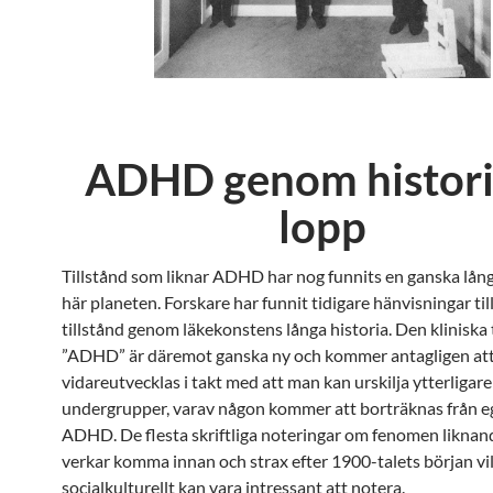
ADHD genom histori
lopp
Tillstånd som liknar ADHD har nog funnits en ganska lång
här planeten. Forskare har funnit tidigare hänvisningar til
tillstånd genom läkekonstens långa historia. Den kliniska
”ADHD” är däremot ganska ny och kommer antagligen at
vidareutvecklas i takt med att man kan urskilja ytterligare
undergrupper, varav någon kommer att borträknas från e
ADHD. De flesta skriftliga noteringar om fenomen likn
verkar komma innan och strax efter 1900-talets början vil
socialkulturellt kan vara intressant att notera.