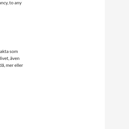
ancy, to any
rakta som
livet, även
då, mer eller