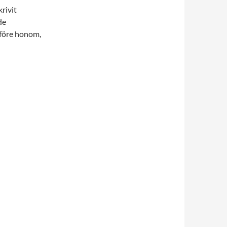
rivit
de
 före honom,