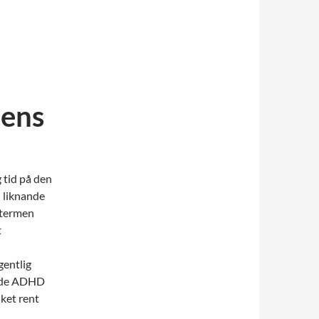
ens
 tid på den
l liknande
 termen
t
gentlig
ande ADHD
ket rent