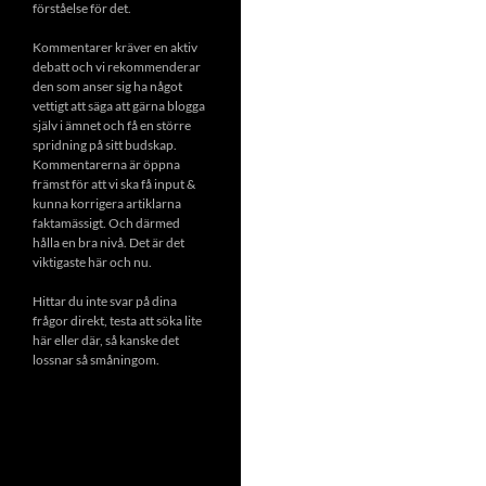
förståelse för det.
Kommentarer kräver en aktiv
debatt och vi rekommenderar
den som anser sig ha något
vettigt att säga att gärna blogga
själv i ämnet och få en större
spridning på sitt budskap.
Kommentarerna är öppna
främst för att vi ska få input &
kunna korrigera artiklarna
faktamässigt. Och därmed
hålla en bra nivå. Det är det
viktigaste här och nu.
Hittar du inte svar på dina
frågor direkt, testa att söka lite
här eller där, så kanske det
lossnar så småningom.