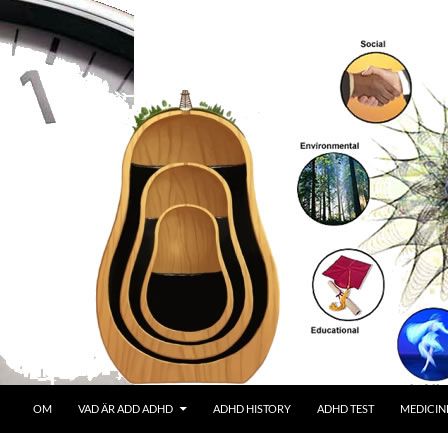
OM
VAD ÄR ADD ADHD
ADHD HISTORY
ADHD TEST
MEDICIN