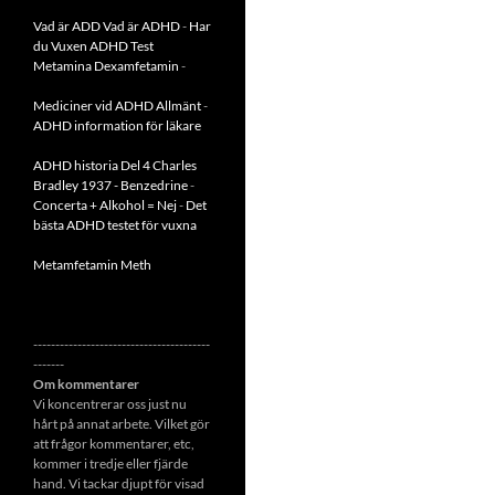
Vad är ADD
Vad är ADHD
-
Har
du Vuxen ADHD Test
Metamina Dexamfetamin
-
Mediciner vid ADHD Allmänt
-
ADHD information för läkare
ADHD historia Del 4 Charles
Bradley 1937 - Benzedrine
-
Concerta + Alkohol = Nej
-
Det
bästa ADHD testet för vuxna
Metamfetamin Meth
----------------------------------------
-------
Om kommentarer
Vi koncentrerar oss just nu
hårt på annat arbete. Vilket gör
att frågor kommentarer, etc,
kommer i tredje eller fjärde
hand. Vi tackar djupt för visad