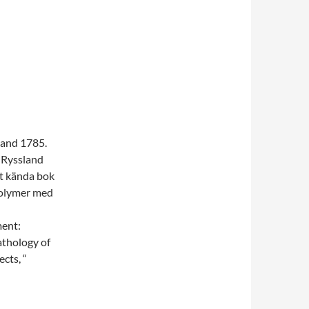
land 1785.
l Ryssland
st kända bok
 volymer med
ment:
athology of
cts, “