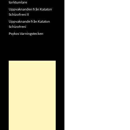
torktumlare
Uppvaknanden från Kataton
Schizofreni II
Uppvaknande från Kataton
Schizofreni
Psykos Varningstecken