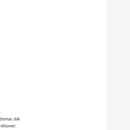
domar, där
nitioner: