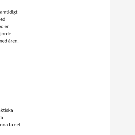
samtidigt
med
ed en
gjorde
 med åren.
aktiska
ra
nna ta del