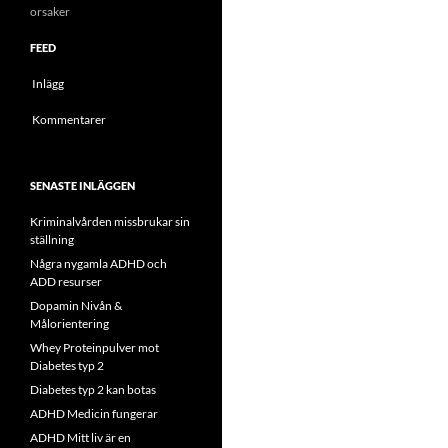
orsaker
FEED
Inlägg
Kommentarer
SENASTE INLÄGGEN
Kriminalvården missbrukar sin
ställning
Några nygamla ADHD och
ADD resurser
Dopamin Nivån &
Målorientering
Whey Proteinpulver mot
Diabetes typ 2
Diabetes typ 2 kan botas
ADHD Medicin fungerar
ADHD Mitt liv är en