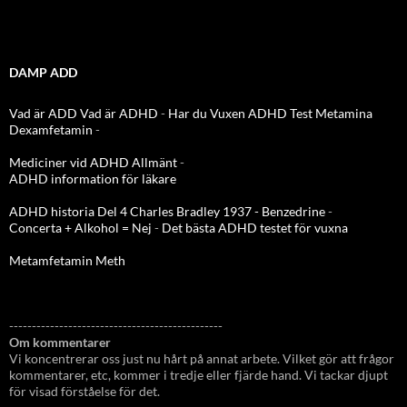
DAMP ADD
Vad är ADD
Vad är ADHD
-
Har du Vuxen ADHD Test
Metamina
Dexamfetamin
-
Mediciner vid ADHD Allmänt
-
ADHD information för läkare
ADHD historia Del 4 Charles Bradley 1937 - Benzedrine
-
Concerta + Alkohol = Nej
-
Det bästa ADHD testet för vuxna
Metamfetamin Meth
-----------------------------------------------
Om kommentarer
Vi koncentrerar oss just nu hårt på annat arbete. Vilket gör att frågor
kommentarer, etc, kommer i tredje eller fjärde hand. Vi tackar djupt
för visad förståelse för det.