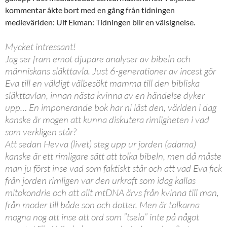
kommentar åkte bort med en gång från tidningen
medievärlden
: Ulf Ekman: Tidningen blir en välsignelse.
Mycket intressant!
Jag ser fram emot djupare analyser av bibeln och
människans släkttavla. Just 6-generationer av incest gör
Eva till en väldigt välbesökt mamma till den bibliska
släkttavlan, innan nästa kvinna av en händelse dyker
upp… En imponerande bok har ni läst den, världen i dag
kanske är mogen att kunna diskutera rimligheten i vad
som verkligen står?
Att sedan Hevva (livet) steg upp ur jorden (adama)
kanske är ett rimligare sätt att tolka bibeln, men då måste
man ju först inse vad som faktiskt står och att vad Eva fick
från jorden rimligen var den urkraft som idag kallas
mitokondrie och att allt mtDNA ärvs från kvinna till man,
från moder till både son och dotter. Men är tolkarna
mogna nog att inse att ord som ”tsela” inte på något