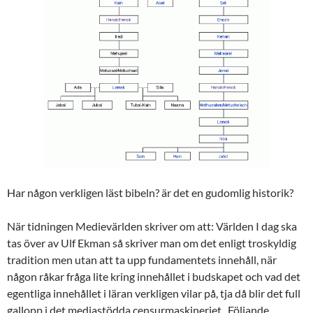
Har någon verkligen läst bibeln? är det en gudomlig historik?
När tidningen Medievärlden skriver om att: Världen I dag ska
tas över av Ulf Ekman så skriver man om det enligt troskyldig
tradition men utan att ta upp fundamentets innehåll, när
någon råkar fråga lite kring innehållet i budskapet och vad det
egentliga innehållet i läran verkligen vilar på, tja då blir det full
gallopp i det mediastödda censurmaskineriet. Följande