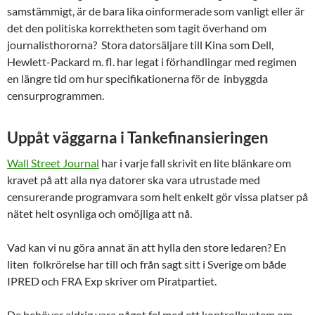
samstämmigt, är de bara lika oinformerade som vanligt eller är
det den politiska korrektheten som tagit överhand om
journalisthororna? Stora datorsäljare till Kina som Dell,
Hewlett-Packard m. fl. har legat i förhandlingar med regimen
en längre tid om hur specifikationerna för de inbyggda
censurprogrammen.
Uppåt väggarna i Tankefinansieringen
Wall Street Journal
har i varje fall skrivit en lite blänkare om
kravet på att alla nya datorer ska vara utrustade med
censurerande programvara som helt enkelt gör vissa platser på
nätet helt osynliga och omöjliga att nå.
Vad kan vi nu göra annat än att hylla den store ledaren? En
liten folkrörelse har till och från sagt sitt i Sverige om både
IPRED och FRA Exp skriver om Piratpartiet.
De behöver aldrig vara något fel med ett kontrollsystem om