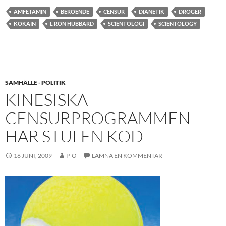
AMFETAMIN
BEROENDE
CENSUR
DIANETIK
DROGER
KOKAIN
L RON HUBBARD
SCIENTOLOGI
SCIENTOLOGY
SAMHÄLLE - POLITIK
KINESISKA
CENSURPROGRAMMEN
HAR STULEN KOD
16 JUNI, 2009
P-O
LÄMNA EN KOMMENTAR