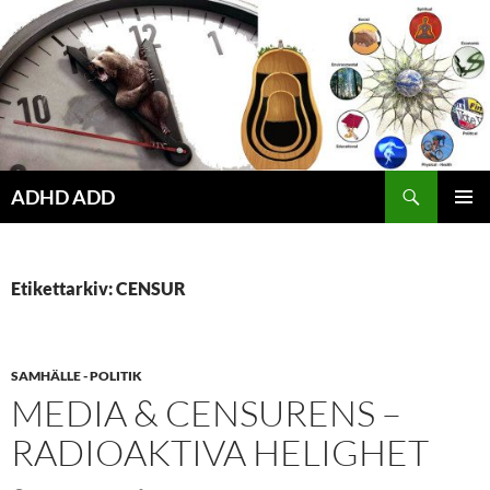
Hoppa
till
innehåll
ADHD ADD
PRIMÄR
MENY
Etikettarkiv: CENSUR
SAMHÄLLE - POLITIK
MEDIA & CENSURENS –
RADIOAKTIVA HELIGHET