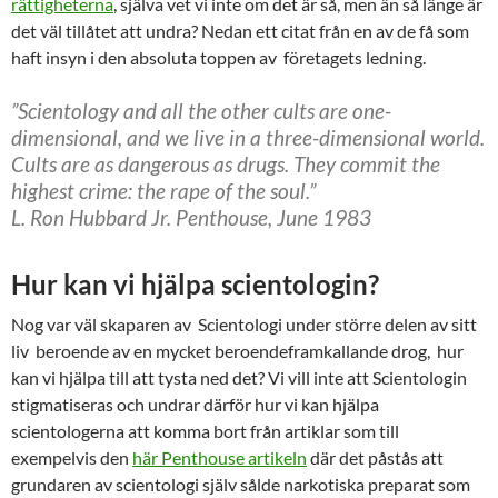
rättigheterna
, själva vet vi inte om det är så, men än så länge är
det väl tillåtet att undra? Nedan ett citat från en av de få som
haft insyn i den absoluta toppen av företagets ledning.
”Scientology and all the other cults are one-
dimensional, and we live in a three-dimensional world.
Cults are as dangerous as drugs. They commit the
highest crime: the rape of the soul.”
L. Ron Hubbard Jr. Penthouse, June 1983
Hur kan vi hjälpa scientologin?
Nog var väl skaparen av Scientologi under större delen av sitt
liv beroende av en mycket beroendeframkallande drog, hur
kan vi hjälpa till att tysta ned det? Vi vill inte att Scientologin
stigmatiseras och undrar därför hur vi kan hjälpa
scientologerna att komma bort från artiklar som till
exempelvis den
här Penthouse artikeln
där det påstås att
grundaren av scientologi själv sålde narkotiska preparat som