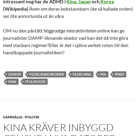
intressant nog har de ADHD i
Kina
,
Japan
och
Korea
(Wikipedia)
Även om deras bokstavsbarn (de så kallade orden)
ser lite annorlunda ut än våra
OM nu den påstått
höggradiga interaktiviteten
online kan ge
journalister DAMP-liknande skador vad kan det då inte göra
med stackars regimer?Eller är det i själva verket roten till den
handikappade journalistiken?
CENSUR
FILDELANDE REGIMER
FILDELNING
FRA
IPRED
KINA
STULEN KOD
SAMHÄLLE - POLITIK
KINA KRÄVER INBYGGD