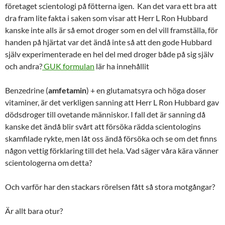
företaget scientologi på fötterna igen. Kan det vara ett bra att
dra fram lite fakta i saken som visar att Herr L Ron Hubbard
kanske inte alls är så emot droger som en del vill framställa, för
handen på hjärtat var det ändå inte så att den gode Hubbard
själv experimenterade en hel del med droger både på sig själv
och andra?
GUK formulan
lär ha innehållit
Benzedrine (
amfetamin
) + en glutamatsyra och höga doser
vitaminer, är det verkligen sanning att Herr L Ron Hubbard gav
dödsdroger till ovetande människor. I fall det är sanning då
kanske det ändå blir svårt att försöka rädda scientologins
skamfilade rykte, men låt oss ändå försöka och se om det finns
någon vettig förklaring till det hela. Vad säger våra kära vänner
scientologerna om detta?
Och varför har den stackars rörelsen fått så stora motgångar?
Är allt bara otur?