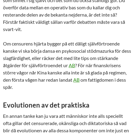
som sinnet i sig självt och det som du också ständigt gör. Du
överför data mellan en operativ bas som du kallar dig och
resterande delen av de bekanta nejderna, är det inte så?
Förstår faktiskt väldigt sällan varför debatten måste vara så
svart-vit.
Om censurens hjärta bygger på ett dåligt självförtroende
kanske vi ska börja dansa en psykosocial stödmazurka för dess
slagfärdighet, eller räcker det med lite tips om stärkande
åtgärder för självförtroendet ur
AB
? För när finanskrisens
större vågor når Kina kanske alla inte är så glada på regimen,
den första vågen har redan landat
AB
om fattigdomen i dess
spår.
Evolutionen av det praktiska
En annan tanke kan ju vara att människor inte alls speciellt
ofta gillar det censurerade, okänsliga och diktatoriska så vad
blir då evolutionen av alla dessa komponenter om inte just en