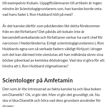
till exempelvis Kokain. Uppgiftslämnaren till artikeln är ingen
mindre än Scientologigrundarens son, han kanske borde veta
vad hans fader L Ron Hubbard höll på med?
Är det kanske därför som påståenden likt detta förekommer
från en del författare? Det påstås att kokain inte är
beroendeframkallande och författaren verkar ha varit chef för
narconon i Nederländerna. Enligt scientologigrundarens L Ron
Hubbards egna son så verkade fadern väldigt förtjust i droger
och det kan därmed inte uteslutas att han måhända skrev sina
böcker påverkad av kemiska dödsdroger. Vad ska vi göra för att
hindra att L Ron Hubbard stigmatiseras?
Scientologer på Amfetamin
Den som är lite intresserad av fakta kanske ta och läsa boken
om Dianetik? Ok, vi gör det. Men vi gör det grundligt, ok. Nu
ska vi läsa Dianetik och höra vad dess grundare använder för
droger: