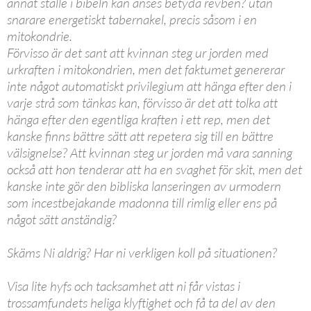
annat ställe i bibeln kan anses betyda revben? utan
snarare energetiskt tabernakel, precis såsom i en
mitokondrie.
Förvisso är det sant att kvinnan steg ur jorden med
urkraften i mitokondrien, men det faktumet genererar
inte något automatiskt privilegium att hänga efter den i
varje strå som tänkas kan, förvisso är det att tolka att
hänga efter den egentliga kraften i ett rep, men det
kanske finns bättre sätt att repetera sig till en bättre
välsignelse? Att kvinnan steg ur jorden må vara sanning
också att hon tenderar att ha en svaghet för skit, men det
kanske inte gör den bibliska lanseringen av urmodern
som incestbejakande madonna till rimlig eller ens på
något sätt anständig?
Skäms Ni aldrig? Har ni verkligen koll på situationen?
Visa lite hyfs och tacksamhet att ni får vistas i
trossamfundets heliga klyftighet och få ta del av den