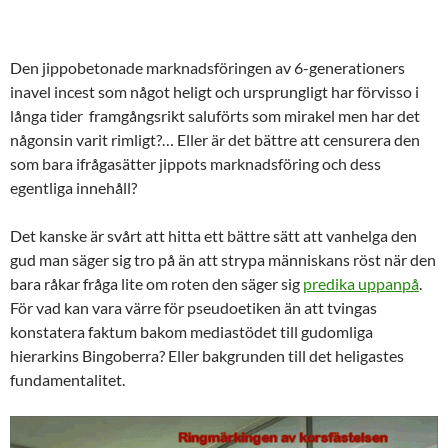
Den jippobetonade marknadsföringen av 6-generationers
inavel incest som något heligt och ursprungligt har förvisso i
långa tider framgångsrikt saluförts som mirakel men har det
någonsin varit rimligt?… Eller är det bättre att censurera den
som bara ifrågasätter jippots marknadsföring och dess
egentliga innehåll?
Det kanske är svårt att hitta ett bättre sätt att vanhelga den
gud man säger sig tro på än att strypa människans röst när den
bara råkar fråga lite om roten den säger sig
predika uppanpå
.
För vad kan vara värre för pseudoetiken än att tvingas
konstatera faktum bakom mediastödet till gudomliga
hierarkins Bingoberra? Eller bakgrunden till det heligastes
fundamentalitet.