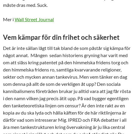
måste dras med. Suck.
Mer i
Wall Street Journal
Vem kämpar för din frihet och säkerhet
Det är inte sällan lågt till tak bland de som påstår sig kämpa för
något annat. Mången sedan historiens gryning har varit med
om att slåss kring patentet på den himmelska fridens torg och
den himmelska fridens ro, samtliga kvarvarande religioner,
sekter och mycken annan tankevirus. Men vem tänker en dag
som denna på allt de som de verkligen åt upp? Den sociala
kannibalismens företräden brukar ju alltid vara att jag får rösta
i den namn vilken jag precis ätit upp. På vad bygger egentligen
den tanketeoretiska linjen om censur? Är den inte rakt av en
kopia av du ska lyda och hålla käften för de här riktlinjerna är
därför vad som intresserar Mig. IPRED och FRA debatter i all
ära men tankestrukturen kring övervakning är ju lika central