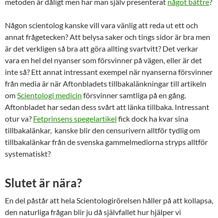
metoden är dåligt men har man själv presenterat
något bättre
?
Någon scientolog kanske vill vara vänlig att reda ut ett och
annat frågetecken? Att belysa saker och tings sidor är bra men
är det verkligen så bra att göra allting svartvitt? Det verkar
vara en hel del nyanser som försvinner på vägen, eller är det
inte så? Ett annat intressant exempel när nyanserna försvinner
från media är när Aftonbladets tillbakalänkningar till artikeln
om
Scientologi medicin
försvinner samtliga på en gång.
Aftonbladet har sedan dess svårt att länka tillbaka. Intressant
otur va?
Fetprinsens spegelartikel
fick dock ha kvar sina
tillbakalänkar, kanske blir den censurivern alltför tydlig om
tillbakalänkar från de svenska gammelmediorna stryps alltför
systematiskt?
Slutet är nära?
En del påstår att hela Scientologirörelsen håller på att kollapsa,
den naturliga frågan blir ju då självfallet hur hjälper vi