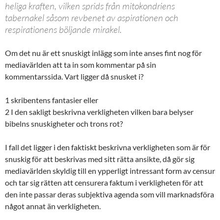
heliga kraften, vilken sprids från mitokondriens
tabernakel såsom revbenet av aspirationen och
respirationens böljande mirakel.
Om det nu är ett snuskigt inlägg som inte anses fint nog för
mediavärlden att ta in som kommentar på sin
kommentarssida. Vart ligger då snusket i?
1 skribentens fantasier eller
2 I den sakligt beskrivna verkligheten vilken bara belyser
bibelns snuskigheter och trons rot?
I fall det ligger i den faktiskt beskrivna verkligheten som är för
snuskig för att beskrivas med sitt rätta ansikte, då gör sig
mediavärlden skyldig till en ypperligt intressant form av censur
och tar sig rätten att censurera faktum i verkligheten för att
den inte passar deras subjektiva agenda som vill marknadsföra
något annat än verkligheten.