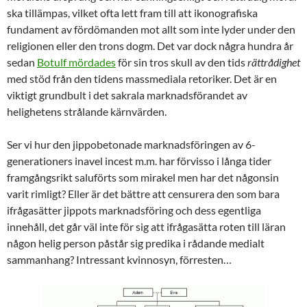
ska tillämpas, vilket ofta lett fram till att ikonografiska
fundament av fördömanden mot allt som inte lyder under den
religionen eller den trons dogm. Det var dock några hundra år
sedan
Botulf mördades
för sin tros skull av den tids
rättrådighet
med stöd från den tidens massmediala retoriker. Det är en
viktigt grundbult i det sakrala marknadsförandet av
helighetens strålande kärnvärden.
Ser vi hur den jippobetonade marknadsföringen av 6-
generationers inavel incest m.m. har förvisso i långa tider
framgångsrikt saluförts som mirakel men har det någonsin
varit rimligt? Eller är det bättre att censurera den som bara
ifrågasätter jippots marknadsföring och dess egentliga
innehåll, det går väl inte för sig att ifrågasätta roten till läran
någon helig person påstår sig predika i rådande medialt
sammanhang? Intressant kvinnosyn, förresten…