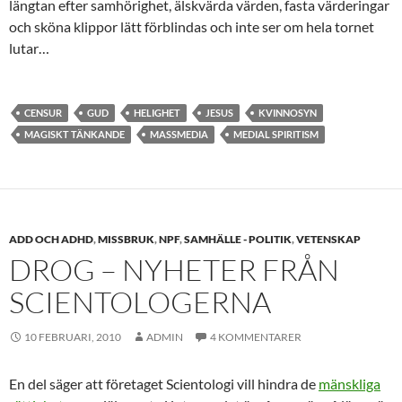
längtan efter samhörighet, älskvärda värden, fasta värderingar
och sköna klippor lätt förblindas och inte ser om hela tornet
lutar…
CENSUR
GUD
HELIGHET
JESUS
KVINNOSYN
MAGISKT TÄNKANDE
MASSMEDIA
MEDIAL SPIRITISM
ADD OCH ADHD
,
MISSBRUK
,
NPF
,
SAMHÄLLE - POLITIK
,
VETENSKAP
DROG – NYHETER FRÅN
SCIENTOLOGERNA
10 FEBRUARI, 2010
ADMIN
4 KOMMENTARER
En del säger att företaget Scientologi vill hindra de
mänskliga