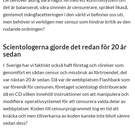
det är balanserat, våra sinnnen är censurerare, språket likaså,
gentemot mångfacetteringen i den värld vi befinner oss uti,
men behöver vi verkligen mer censur som hindrar kritik av den
rodande ordningen?
Scientologerna gjorde det redan för 20 år
sedan
I Sverige har vi faktiskt också haft företag och rörelser som
genomfört en sådan censur och missbruk av förtroendet, det
var nästan 20 år sedan. Då var de webbplatsen Flashback som
var föremål för censuren, företaget scientologi distribuerade
då en CD vilken innehöll instruktioner om att manipulera och
modifiera operativsystemet för att censurera valda delar av
webbplatser. Koden till censurprogrammet tog en tid att
knäcka och men tillverkarna av koden kanske inte blivit sämre
sedan dess?