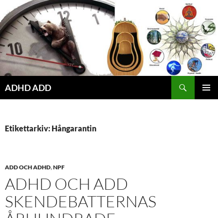
Hoppa
till
innehåll
ADHD ADD
PRIMÄR
MENY
Etikettarkiv: Hångarantin
ADD OCH ADHD
,
NPF
ADHD OCH ADD
SKENDEBATTERNAS