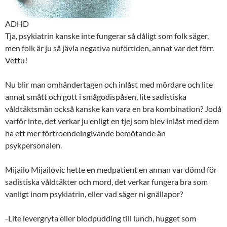
ADHD
Tja, psykiatrin kanske inte fungerar så dåligt som folk säger,
men folk är ju så jävla negativa nuförtiden, annat var det förr.
Vettu!
Nu blir man omhändertagen och inlåst med mördare och lite
annat smått och gott i smågodispåsen, lite sadistiska
våldtäktsmän också kanske kan vara en bra kombination? Jodå
varför inte, det verkar ju enligt en tjej som blev inlåst med dem
ha ett mer förtroendeingivande bemötande än
psykpersonalen.
Mijailo Mijailovic hette en medpatient en annan var dömd för
sadistiska våldtäkter och mord, det verkar fungera bra som
vanligt inom psykiatrin, eller vad säger ni gnällapor?
-Lite levergryta eller blodpudding till lunch, hugget som