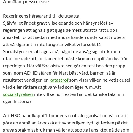
Anmälan, pressrelease.
Regeringens hångaranti till de utsatta
Självfallet är det gravt vilseledande och hänsynslöst av
regeringen att ägna sig åt ljuga de mest utsatta rätt upp i
ansiktet, för att sedan med andra handen undvika att notera
att vårdgarantin inte fungerar vilket vi försökt få
Socialstyrelsen att agera på, något de ansåg sig inte kunna
utan menade att incitamentet måste komma uppifrån dvs från
regeringen. När väl Socialstyrelsen gör en test hos den grupp
som inom ADHD sfären får klart bäst vård, barnen, så är
resultatet verkligen en
katastrof
som visar vilken helvetisk usel
vård eller rättare sagt vanvård som äger rum. Att
socialstyrelsen
inte vill se hur resten har det kanske talar sin
egen historia?
Att HSO handikappförbundens centralorganisation väljer att
göra en anmälan är också ett synnerligen tydligt tecken på det
grava språkmissbruk man väljer att spotta i ansiktet på de som