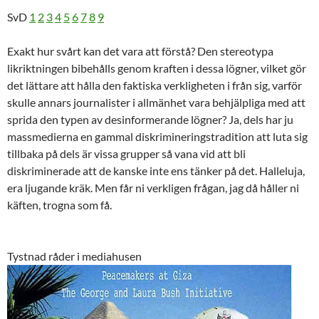
SvD
1
2
3
4
5
6
7
8
9
Exakt hur svårt kan det vara att förstå? Den stereotypa
likriktningen bibehålls genom kraften i dessa lögner, vilket gör
det lättare att hålla den faktiska verkligheten i från sig, varför
skulle annars journalister i allmänhet vara behjälpliga med att
sprida den typen av desinformerande lögner? Ja, dels har ju
massmedierna en gammal diskrimineringstradition att luta sig
tillbaka på dels är vissa grupper så vana vid att bli
diskriminerade att de kanske inte ens tänker på det. Halleluja,
era ljugande kräk. Men får ni verkligen frågan, jag då håller ni
käften, trogna som få.
Tystnad råder i mediahusen