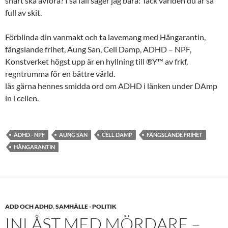
snart ska avföra? I så fall säger jag bara: Tack världen du är så
full av skit.
Förblinda din vanmakt och ta lavemang med Hångarantin,
fängslande frihet, Aung San, Cell Damp, ADHD – NPF,
Konstverket högst upp är en hyllning till ®Y™ av frkf,
regntrumma för en bättre värld.
läs gärna hennes smidda ord om ADHD i länken under DAmp
in i cellen.
ADHD - NPF
AUNG SAN
CELL DAMP
FÄNGSLANDE FRIHET
HÅNGARANTIN
ADD OCH ADHD
,
SAMHÄLLE - POLITIK
INLÅST MED MÖRDARE –