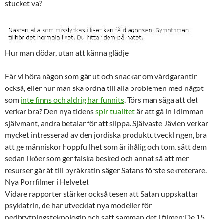
stucket va?
Hur man dödar, utan att känna glädje
Får vi höra någon som går ut och snackar om vårdgarantin
också, eller hur man ska ordna till alla problemen med något
som
inte finns och aldrig har funnits
. Törs man säga att det
verkar bra? Den nya tidens
spiritualitet
är att gå in i dimman
självmant, andra betalar för att slippa. Självaste Jävlen verkar
mycket intresserad av den jordiska produktutvecklingen, bra
att ge människor hoppfullhet som är ihålig och tom, sätt dem
sedan i köer som ger falska besked och annat så att mer
resurser går åt till byråkratin säger Satans förste sekreterare.
Nya Porrfilmer i Helvetet
Vidare rapporter stärker också tesen att Satan uppskattar
psykiatrin, de har utvecklat nya modeller för
nedbrytningsteknologin och satt samman det i filmen:De 15