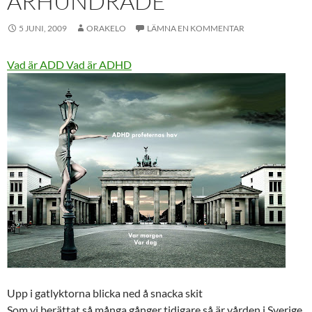
ÅRHUNDRADE
5 JUNI, 2009
ORAKELO
LÄMNA EN KOMMENTAR
Vad är ADD
Vad är ADHD
Upp i gatlyktorna blicka ned å snacka skit
Som vi berättat så många gånger tidigare så är vården i Sverige