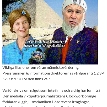
Viktiga illusioner om våran människovärdering
Pressrummen & informationsdirektörernas vårdgaranti 1 2 3 4
5 6 7 8 9 10 För den finns väl?
Varför skriva om något som inte finns och aldrig har funnits?
Den mediala viktipetterjournalistikens Clockwork orange
förklarar kugghjulsmekaniken i lösdrevens irrågångar,