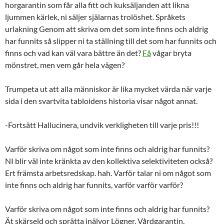
horgarantin som får alla fitt och kuksäljanden att likna
ljummen kärlek, ni säljer själarnas trolöshet. Språkets
urlakning Genom att skriva om det som inte finns och aldrig
har funnits så slipper ni ta ställning till det som har funnits och
finns och vad kan väl vara bättre än det?
Få
vågar bryta
mönstret, men vem går hela vägen?
Trumpeta ut att alla människor är lika mycket värda när varje
sida i den svartvita tabloidens historia visar något annat.
-Fortsätt Hallucinera, undvik verkligheten till varje pris!!!
Varför skriva om något som inte finns och aldrig har funnits?
NI blir väl inte kränkta av den kollektiva selektiviteten också?
Ert främsta arbetsredskap. hah. Varför talar ni om något som
inte finns och aldrig har funnits, varför varför varför?
Varför skriva om något som inte finns och aldrig har funnits?
Ät skärseld och sprätta inälvor Lögner, Vårdgarantin,