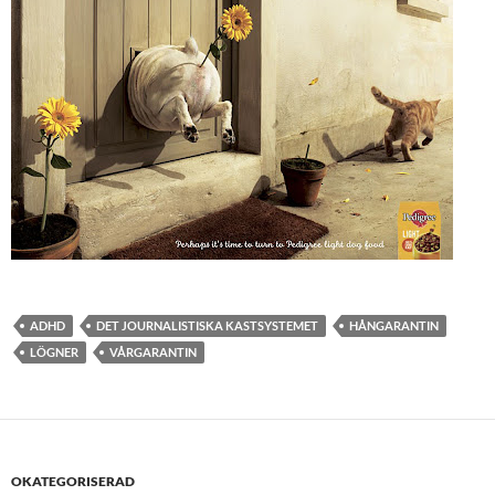
ADHD
DET JOURNALISTISKA KASTSYSTEMET
HÅNGARANTIN
LÖGNER
VÅRGARANTIN
OKATEGORISERAD