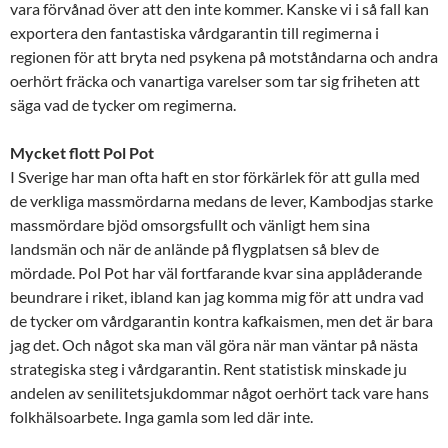
vara förvånad över att den inte kommer. Kanske vi i så fall kan
exportera den fantastiska vårdgarantin till regimerna i
regionen för att bryta ned psykena på motståndarna och andra
oerhört fräcka och vanartiga varelser som tar sig friheten att
säga vad de tycker om regimerna.
Mycket flott Pol Pot
I Sverige har man ofta haft en stor förkärlek för att gulla med
de verkliga massmördarna medans de lever, Kambodjas starke
massmördare bjöd omsorgsfullt och vänligt hem sina
landsmän och när de anlände på flygplatsen så blev de
mördade. Pol Pot har väl fortfarande kvar sina applåderande
beundrare i riket, ibland kan jag komma mig för att undra vad
de tycker om vårdgarantin kontra kafkaismen, men det är bara
jag det. Och något ska man väl göra när man väntar på nästa
strategiska steg i vårdgarantin. Rent statistisk minskade ju
andelen av senilitetsjukdommar något oerhört tack vare hans
folkhälsoarbete. Inga gamla som led där inte.