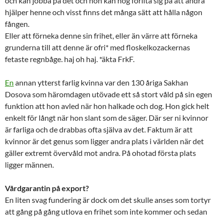
och kan jobba på det och hon kan nog förlita sig på att andra
hjälper henne och visst finns det många sätt att hålla någon
fången.
Eller att förneka denne sin frihet, eller än värre att förneka
grunderna till att denne är ofri* med floskelkozackernas
fetaste regnbåge. haj oh haj. *äkta FrkF.
En
annan ytterst farlig kvinna var den 130 åriga Sakhan
Dosova som häromdagen utövade ett så stort våld på sin egen
funktion att hon avled när hon halkade och dog. Hon gick helt
enkelt för långt när hon slant som de säger. Där ser ni kvinnor
är farliga och de drabbas ofta själva av det. Faktum är att
kvinnor är det genus som ligger andra plats i världen när det
gäller extremt övervåld mot andra. På ohotad första plats
ligger männen.
Vårdgarantin på export?
En liten svag fundering är dock om det skulle anses som tortyr
att gång på gång utlova en frihet som inte kommer och sedan