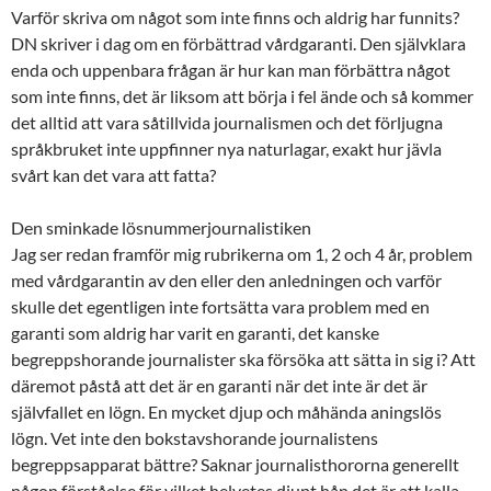
Varför skriva om något som inte finns och aldrig har funnits?
DN skriver i dag om en förbättrad vårdgaranti. Den självklara
enda och uppenbara frågan är hur kan man förbättra något
som inte finns, det är liksom att börja i fel ände och så kommer
det alltid att vara såtillvida journalismen och det förljugna
språkbruket inte uppfinner nya naturlagar, exakt hur jävla
svårt kan det vara att fatta?
Den sminkade lösnummerjournalistiken
Jag ser redan framför mig rubrikerna om 1, 2 och 4 år, problem
med vårdgarantin av den eller den anledningen och varför
skulle det egentligen inte fortsätta vara problem med en
garanti som aldrig har varit en garanti, det kanske
begreppshorande journalister ska försöka att sätta in sig i? Att
däremot påstå att det är en garanti när det inte är det är
självfallet en lögn. En mycket djup och måhända aningslös
lögn. Vet inte den bokstavshorande journalistens
begreppsapparat bättre? Saknar journalisthororna generellt
någon förståelse för vilket helvetes djupt hån det är att kalla