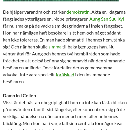
De hjälper varandra och stärker
demokratin
. Akta er, i dagarna
fängslades ytterligare en, Nobelpristagaren
Aung San Suu Kyi
får nu smaka på de vackra smidesgrindarna i Insien fängelset.
Hon har nämligen haft besökare i sitt hem och något sådant
kan icke tolereras. En man hade simmat till hennes hem, tänka
sig! Och när han skulle
simma
tillbaka igen greps han. Nu
väntar åtal för Aung och hennes två hembiträden som hade
fräckheten att också befinna sig hemmavid när den simmande
besökaren anlände. Dock förefaller deras gemensamma
advokat inte vara speciellt
förälskad
i den insimmande
besökaren.
Damp in i Cellen
Visst är det nästan obegripligt att hon nu inte kan fästa blicken
på omvärlden utanför sitt fängelse, eller koncentrera sig på de
verkliga händelserna där som mer och mer faller ur hennes
blickfång. Men hon har i varje fall sina centrala förmågor kvar