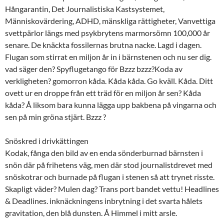
Hångarantin, Det Journalistiska Kastsystemet,
Människovärdering, ADHD, mänskliga rättigheter, Vanvettiga
svettpärlor längs med psykbrytens marmorsömn 100,000 år
senare. De knäckta fossilernas brutna nacke. Lagd i dagen.
Flugan som stirrat en miljon år in i bärnstenen och nu ser dig.
vad säger den? Spyflugetango för Bzzz bzzz?Koda av
verkligheten? gomorron kåda. Kåda kåda. Go kväll. Kåda. Ditt
ovett ur en droppe från ett träd för en miljon år sen? Kåda
kåda? Å liksom bara kunna lägga upp bakbena på vingarna och
sen på min gröna stjärt. Bzzz ?
Snöskred i drivkättingen
Kodak, fånga den bild av en enda sönderburnad bärnsten i
snön där på frihetens väg, men där stod journalistdrevet med
snöskotrar och burnade på flugan i stenen så att trynet risste.
Skapligt väder? Mulen dag? Trans port bandet vettu! Headlines
& Deadlines. inknäckningens inbrytning i det svarta hålets
gravitation, den blå dunsten. Å Himmel i mitt arsle.