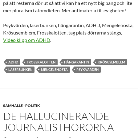
på att resterna dör ut så att vi kan ha ett nytt big bang och lite
mer pluralism i atomdieten. Mer antimateria till evigheten!
Psykvården, laserbunken, hångarantin, ADHD, Mengelehosta,
Krösusemblem, Frosskalotten, tag plats dörrarna stängs,
Video klipp om ADHD
.
ADHD
FROSSKALOTTEN
HÅNGARANTIN
KRÖSUSEMBLEM
LASERBUNKEN
MENGELEHOSTA
PSYKVÅRDEN
SAMHÄLLE - POLITIK
DE HALLUCINERANDE
JOURNALISTHORORNA