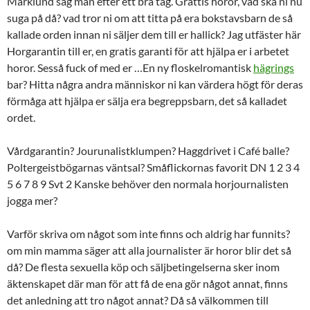
Marklund såg man efter ett bra tag. Grattis horor, vad ska ni nu
suga på då? vad tror ni om att titta på era bokstavsbarn de så
kallade orden innan ni säljer dem till er hallick? Jag utfäster här
Horgarantin till er, en gratis garanti för att hjälpa er i arbetet
horor. Sesså fuck of med er …En ny floskelromantisk
hägrings
bar? Hitta några andra människor ni kan värdera högt för deras
förmåga att hjälpa er sälja era begreppsbarn, det så kalladet
ordet.
Vårdgarantin? Jourunalistklumpen? Haggdrivet i Café balle?
Poltergeistbögarnas väntsal? Småflickornas favorit DN 1 2 3 4
5 6 7 8 9 Svt 2 Kanske behöver den normala horjournalisten
jogga mer?
Varför skriva om något som inte finns och aldrig har funnits?
om min mamma säger att alla journalister är horor blir det så
då? De flesta sexuella köp och säljbetingelserna sker inom
äktenskapet där man för att få de ena gör något annat, finns
det anledning att tro något annat? Då så välkommen till