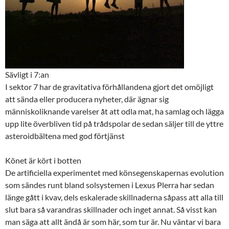
Sävligt i 7:an
I sektor 7 har de gravitativa förhållandena gjort det omöjligt
att sända eller producera nyheter, där ägnar sig
människoliknande varelser åt att odla mat, ha samlag och lägga
upp lite överbliven tid på trådspolar de sedan säljer till de yttre
asteroidbältena med god förtjänst
Könet är kört i botten
De artificiella experimentet med könsegenskapernas evolution
som sändes runt bland solsystemen i Lexus Plerra har sedan
länge gått i kvav, dels eskalerade skillnaderna såpass att alla till
slut bara så varandras skillnader och inget annat. Så visst kan
man säga att allt ändå är som här, som tur är. Nu väntar vi bara