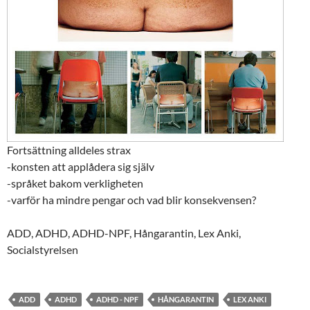
Fortsättning alldeles strax
-konsten att applådera sig själv
-språket bakom verkligheten
-varför ha mindre pengar och vad blir konsekvensen?
ADD, ADHD, ADHD-NPF, Hångarantin, Lex Anki,
Socialstyrelsen
ADD
ADHD
ADHD - NPF
HÅNGARANTIN
LEX ANKI