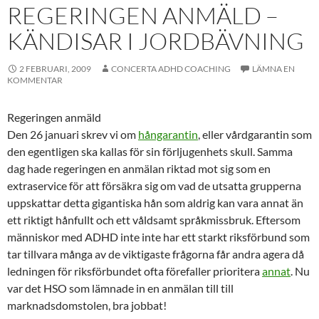
REGERINGEN ANMÄLD –
KÄNDISAR I JORDBÄVNING
2 FEBRUARI, 2009
CONCERTA ADHD COACHING
LÄMNA EN
KOMMENTAR
Regeringen anmäld
Den 26 januari skrev vi om
hångarantin
, eller vårdgarantin som
den egentligen ska kallas för sin förljugenhets skull. Samma
dag hade regeringen en anmälan riktad mot sig som en
extraservice
för att försäkra sig om vad de utsatta grupperna
uppskattar
detta gigantiska hån som aldrig kan vara annat än
ett riktigt hånfullt och ett våldsamt språkmissbruk. Eftersom
människor med ADHD inte inte har ett starkt riksförbund som
tar tillvara många av de viktigaste frågorna får andra agera då
ledningen för riksförbundet ofta förefaller prioritera
annat
. Nu
var det HSO som lämnade in en anmälan till till
marknadsdomstolen, bra jobbat!