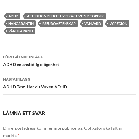
ADHD
ATTENTION DEFICIT HYPERACTIVITY DISORDER
HÅNGARANTIN
PSEUDOVETENSKAP
VANVÅRD
VGREGION
VÅRDGARANTI
Inläggsnavigering
FÖREGÅENDE INLÄGG
ADHD en anstötlig olägenhet
NÄSTA INLÄGG
ADHD Test: Har du Vuxen ADHD
LÄMNA ETT SVAR
Din e-postadress kommer inte publiceras.
Obligatoriska fält är
märkta
*