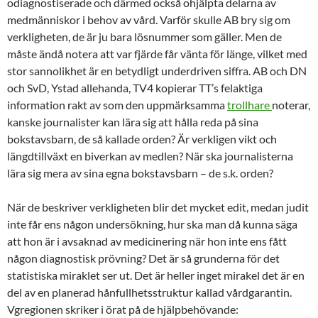
odiagnostiserade och därmed också ohjälpta delarna av
medmänniskor i behov av vård. Varför skulle AB bry sig om
verkligheten, de är ju bara lösnummer som gäller. Men de
måste ändå notera att var fjärde får vänta för länge, vilket med
stor sannolikhet är en betydligt underdriven siffra. AB och DN
och SvD, Ystad allehanda, TV4 kopierar TT’s felaktiga
information rakt av som den uppmärksamma
trollhare
noterar,
kanske journalister kan lära sig att hålla reda på sina
bokstavsbarn, de så kallade orden? Är verkligen vikt och
längdtillväxt en biverkan av medlen? När ska journalisterna
lära sig mera av sina egna bokstavsbarn – de s.k. orden?
När de beskriver verkligheten blir det mycket edit, medan judit
inte får ens någon undersökning, hur ska man då kunna säga
att hon är i avsaknad av medicinering när hon inte ens fått
någon diagnostisk prövning? Det är så grunderna för det
statistiska miraklet ser ut. Det är heller inget mirakel det är en
del av en planerad hånfullhetsstruktur kallad vårdgarantin.
Vgregionen skriker i örat på de hjälpbehövande: