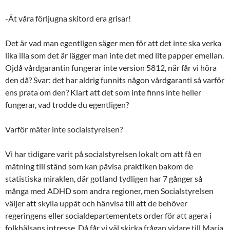
-Ät våra förljugna skitord era grisar!
Det är vad man egentligen säger men för att det inte ska verka
lika illa som det är lägger man inte det med lite papper emellan.
Ojdå vårdgarantin fungerar inte version 5812, när får vi höra
den då? Svar: det har aldrig funnits någon vårdgaranti så varför
ens prata om den? Klart att det som inte finns inte heller
fungerar, vad trodde du egentligen?
Varför mäter inte socialstyrelsen?
Vi har tidigare varit på socialstyrelsen lokalt om att få en
mätning till stånd som kan påvisa praktiken bakom de
statistiska miraklen, där gotland tydligen har 7 gånger så
många med ADHD som andra regioner, men Socialstyrelsen
väljer att skylla uppåt och hänvisa till att de behöver
regeringens eller socialdepartementets order för att agera i
folkhälsans intresse. Då får vi väl skicka frågan vidare till Maria