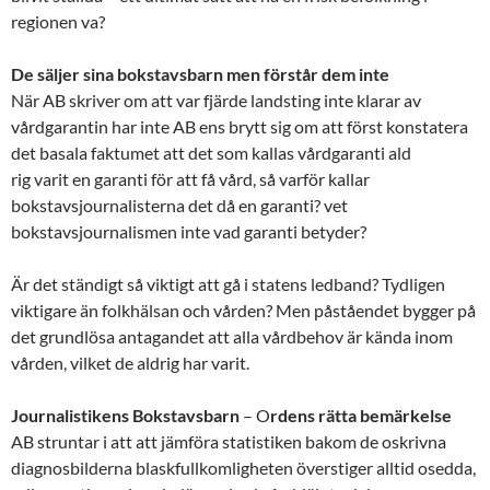
regionen va?
De säljer sina bokstavsbarn men förstår dem inte
När AB skriver om att var fjärde landsting inte klarar av
vårdgarantin har inte AB ens brytt sig om att först konstatera
det basala faktumet att det som kallas vårdgaranti ald
rig varit en garanti för att få vård, så varför kallar
bokstavsjournalisterna det då en garanti? vet
bokstavsjournalismen inte vad garanti betyder?
Är det ständigt så viktigt att gå i statens ledband? Tydligen
viktigare än folkhälsan och vården? Men påståendet bygger på
det grundlösa antagandet att alla vårdbehov är kända inom
vården, vilket de aldrig har varit.
Journalistikens Bokstavsbarn
– O
rdens rätta bemärkelse
AB struntar i att att jämföra statistiken bakom de oskrivna
diagnosbilderna blaskfullkomligheten överstiger alltid osedda,