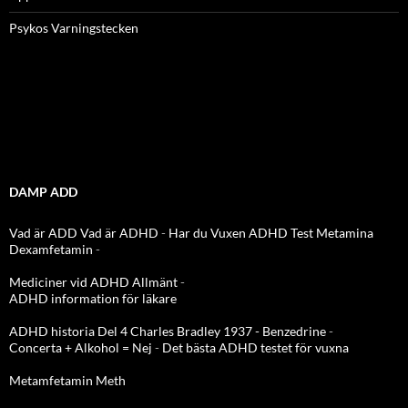
Psykos Varningstecken
DAMP ADD
Vad är ADD
Vad är ADHD
-
Har du Vuxen ADHD Test
Metamina
Dexamfetamin
-
Mediciner vid ADHD Allmänt
-
ADHD information för läkare
ADHD historia Del 4 Charles Bradley 1937 - Benzedrine
-
Concerta + Alkohol = Nej
-
Det bästa ADHD testet för vuxna
Metamfetamin Meth