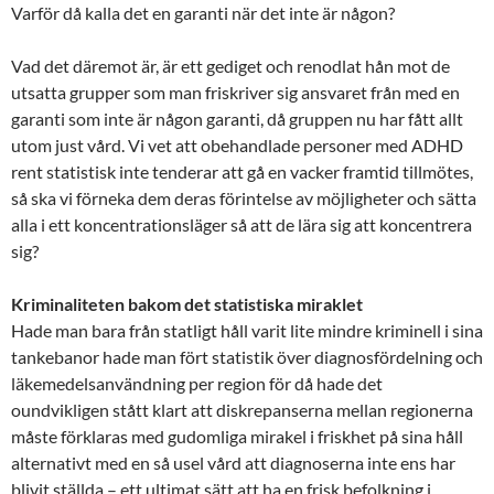
Varför då kalla det en garanti när det inte är någon?
Vad det däremot är, är ett gediget och renodlat hån mot de
utsatta grupper som man friskriver sig ansvaret från med en
garanti som inte är någon garanti, då gruppen nu har fått allt
utom just vård. Vi vet att obehandlade personer med ADHD
rent statistisk inte tenderar att gå en vacker framtid tillmötes,
så ska vi förneka dem deras förintelse av möjligheter och sätta
alla i ett koncentrationsläger så att de lära sig att koncentrera
sig?
Kriminaliteten bakom det statistiska miraklet
Hade man bara från statligt håll varit lite mindre kriminell i sina
tankebanor hade man fört statistik över diagnosfördelning och
läkemedelsanvändning per region för då hade det
oundvikligen stått klart att diskrepanserna mellan regionerna
måste förklaras med gudomliga mirakel i friskhet på sina håll
alternativt med en så usel vård att diagnoserna inte ens har
blivit ställda – ett ultimat sätt att ha en frisk befolkning i