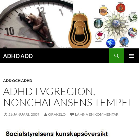
Hoppa
till
innehåll
ADHD ADD
PRIMÄR
MENY
ADD OCH ADHD
ADHD I VGREGION,
NONCHALANSENS TEMPEL
26 JANUARI, 2009
ORAKELO
LÄMNA EN KOMMENTAR