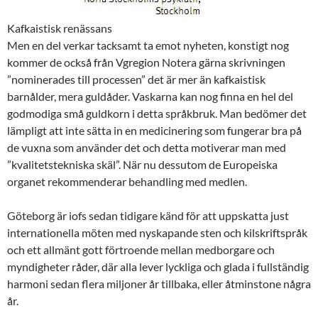
Kafkaistisk renässans
Men en del verkar tacksamt ta emot nyheten, konstigt nog
kommer de också från Vgregion Notera gärna skrivningen
”nominerades till processen” det är mer än kafkaistisk
barnålder, mera guldåder. Vaskarna kan nog finna en hel del
godmodiga små guldkorn i detta språkbruk. Man bedömer det
lämpligt att inte sätta in en medicinering som fungerar bra på
de vuxna som använder det och detta motiverar man med
”kvalitetstekniska skäl”. När nu dessutom de Europeiska
organet rekommenderar behandling med medlen.
Göteborg är iofs sedan tidigare känd för att uppskatta just
internationella möten med nyskapande sten och kilskriftspråk
och ett allmänt gott förtroende mellan medborgare och
myndigheter råder, där alla lever lyckliga och glada i fullständig
harmoni sedan flera miljoner år tillbaka, eller åtminstone några
år.