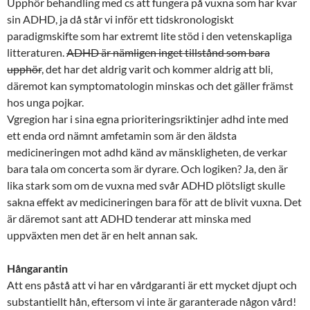
Upphör behandling med cs att fungera på vuxna som har kvar
sin ADHD, ja då står vi inför ett tidskronologiskt
paradigmskifte som har extremt lite stöd i den vetenskapliga
litteraturen.
ADHD är nämligen inget tillstånd som bara
upphör
, det har det aldrig varit och kommer aldrig att bli,
däremot kan symptomatologin minskas och det gäller främst
hos unga pojkar.
Vgregion har i sina egna prioriteringsriktinjer adhd inte med
ett enda ord nämnt amfetamin som är den äldsta
medicineringen mot adhd känd av mänskligheten, de verkar
bara tala om concerta som är dyrare. Och logiken? Ja, den är
lika stark som om de vuxna med svår ADHD plötsligt skulle
sakna effekt av medicineringen bara för att de blivit vuxna. Det
är däremot sant att ADHD tenderar att minska med
uppväxten men det är en helt annan sak.
Hångarantin
Att ens påstå att vi har en vårdgaranti är ett mycket djupt och
substantiellt hån, eftersom vi inte är garanterade någon vård!