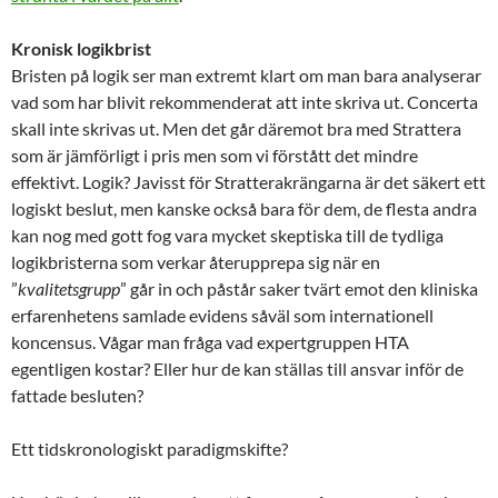
Kronisk logikbrist
Bristen på logik ser man extremt klart om man bara analyserar
vad som har blivit rekommenderat att inte skriva ut. Concerta
skall inte skrivas ut. Men det går däremot bra med Strattera
som är jämförligt i pris men som vi förstått det mindre
effektivt. Logik? Javisst för Stratterakrängarna är det säkert ett
logiskt beslut, men kanske också bara för dem, de flesta andra
kan nog med gott fog vara mycket skeptiska till de tydliga
logikbristerna som verkar återupprepa sig när en
”
kvalitetsgrupp
” går in och påstår saker tvärt emot den kliniska
erfarenhetens samlade evidens såväl som internationell
koncensus. Vågar man fråga vad expertgruppen HTA
egentligen kostar? Eller hur de kan ställas till ansvar inför de
fattade besluten?
Ett tidskronologiskt paradigmskifte?