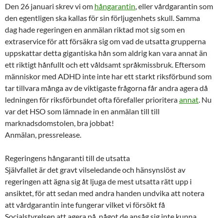
Den 26 januari skrev vi om
hångarantin
, eller vårdgarantin som
den egentligen ska kallas för sin förljugenhets skull. Samma
dag hade regeringen en anmälan riktad mot sig som en
extraservice
för att försäkra sig om vad de utsatta grupperna
uppskattar
detta gigantiska hån som aldrig kan vara annat än
ett riktigt hånfullt och ett våldsamt språkmissbruk. Eftersom
människor med ADHD inte inte har ett starkt riksförbund som
tar tillvara många av de viktigaste frågorna får andra agera då
ledningen för riksförbundet ofta förefaller prioritera
annat
. Nu
var det HSO som lämnade in en anmälan till till
marknadsdomstolen, bra jobbat!
Anmälan, pressrelease.
Regeringens hångaranti till de utsatta
Självfallet är det gravt vilseledande och hänsynslöst av
regeringen att ägna sig åt ljuga de mest utsatta rätt upp i
ansiktet, för att sedan med andra handen undvika att notera
att vårdgarantin inte fungerar vilket vi försökt få
Socialstyrelsen att agera på, något de ansåg sig inte kunna