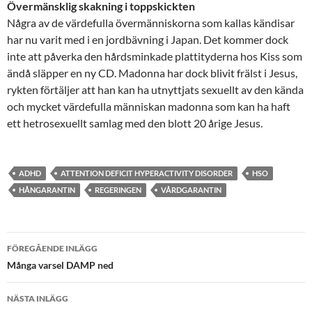
Övermänsklig skakning i toppskickten
Några av de värdefulla övermänniskorna som kallas kändisar
har nu varit med i en jordbävning i Japan. Det kommer dock
inte att påverka den hårdsminkade plattityderna hos Kiss som
ändå släpper en ny CD. Madonna har dock blivit frälst i Jesus,
rykten förtäljer att han kan ha utnyttjats sexuellt av den kända
och mycket värdefulla människan madonna som kan ha haft
ett hetrosexuellt samlag med den blott 20 årige Jesus.
ADHD
ATTENTION DEFICIT HYPERACTIVITY DISORDER
HSO
HÅNGARANTIN
REGERINGEN
VÅRDGARANTIN
Inläggsnavigering
FÖREGÅENDE INLÄGG
Många varsel DAMP ned
NÄSTA INLÄGG