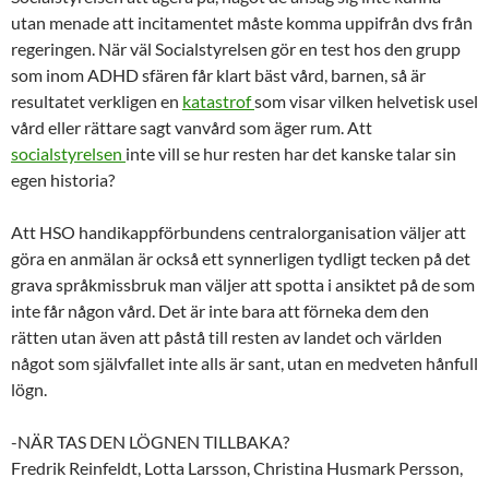
utan menade att incitamentet måste komma uppifrån dvs från
regeringen. När väl Socialstyrelsen gör en test hos den grupp
som inom ADHD sfären får klart bäst vård, barnen, så är
resultatet verkligen en
katastrof
som visar vilken helvetisk usel
vård eller rättare sagt vanvård som äger rum. Att
socialstyrelsen
inte vill se hur resten har det kanske talar sin
egen historia?
Att HSO handikappförbundens centralorganisation väljer att
göra en anmälan är också ett synnerligen tydligt tecken på det
grava språkmissbruk man väljer att spotta i ansiktet på de som
inte får någon vård. Det är inte bara att förneka dem den
rätten utan även att påstå till resten av landet och världen
något som självfallet inte alls är sant, utan en medveten hånfull
lögn.
-NÄR TAS DEN LÖGNEN TILLBAKA?
Fredrik Reinfeldt, Lotta Larsson, Christina Husmark Persson,