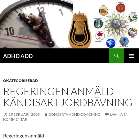
Hoppa
till
innehåll
ADHD ADD
PRIMÄR
MENY
OKATEGORISERAD
REGERINGEN ANMÄLD –
KÄNDISAR I JORDBÄVNING
2 FEBRUARI, 2009
CONCERTA ADHD COACHING
LÄMNA EN
KOMMENTAR
Regeringen anmäld