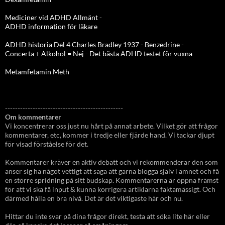
Mediciner vid ADHD Allmänt
-
ADHD information för läkare
ADHD historia Del 4 Charles Bradley 1937 - Benzedrine
-
Concerta + Alkohol = Nej
-
Det bästa ADHD testet för vuxna
Metamfetamin Meth
-----------------------------------------------
Om kommentarer
Vi koncentrerar oss just nu hårt på annat arbete. Vilket gör att frågor
kommentarer, etc, kommer i tredje eller fjärde hand. Vi tackar djupt
för visad förståelse för det.
Kommentarer kräver en aktiv debatt och vi rekommenderar den som
anser sig ha något vettigt att säga att gärna blogga själv i ämnet och få
en större spridning på sitt budskap. Kommentarerna är öppna främst
för att vi ska få input & kunna korrigera artiklarna faktamässigt. Och
därmed hålla en bra nivå. Det är det viktigaste här och nu.
Hittar du inte svar på dina frågor direkt, testa att söka lite här eller