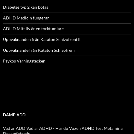
Diabetes typ 2 kan botas
ADHD Medicin fungerar
ADHD Mitt liv är en torktumlare
Uppvaknanden från Kataton Schizofreni II
Uppvaknande från Kataton Schizofreni
Psykos Varningstecken
DAMP ADD
Vad är ADD
Vad är ADHD
-
Har du Vuxen ADHD Test
Metamina
Dexamfetamin
-