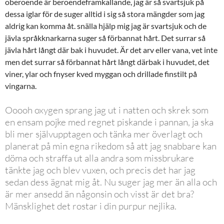
oberoende är beroendeframkallande, jag är så svartsjuk på
dessa iglar för de suger alltid i sig så stora mängder som jag
aldrig kan komma åt. snälla hjälp mig jag är svartsjuk och de
jävla språkknarkarna suger så förbannat hårt. Det surrar så
jävla hårt långt där bak i huvudet. Är det arv eller vana, vet inte
men det surrar så förbannat hårt långt därbak i huvudet, det
viner, ylar och fnyser kved myggan och drillade finstilt på
vingarna.
Ooooh oxygen sprang jag ut i natten och skrek som
en ensam pojke med regnet piskande i pannan, ja ska
bli mer självupptagen och tänka mer överlagt och
planerat på min egna rikedom så att jag snabbare kan
döma och straffa ut alla andra som missbrukare
tänkte jag och blev vuxen, och precis det har jag
sedan dess ägnat mig åt. Nu suger jag mer än alla och
är mer ansedd än någonsin och visst är det bra?
Mänsklighet det rostar i din purpur nejlika.