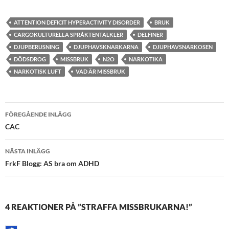
ATTENTION DEFICIT HYPERACTIVITY DISORDER
BRUK
CARGOKULTURELLA SPRÅKTENTALKLER
DELFINER
DJUPBERUSNING
DJUPHAVSKNARKARNA
DJUPHAVSNARKOSEN
DÖDSDROG
MISSBRUK
N2O
NARKOTIKA
NARKOTISK LUFT
VAD ÄR MISSBRUK
Inläggsnavigering
FÖREGÅENDE INLÄGG
CAC
NÄSTA INLÄGG
FrkF Blogg: AS bra om ADHD
4 REAKTIONER PÅ ”STRAFFA MISSBRUKARNA!”