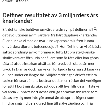
drömtillstånden.
Delfiner resultatet av 3 miljarders års
knarkande?
EN del kanske behöver omvärdera sin syn på delfinerna? Är
det evolutionen av miljarders års hårt djuphavsknarkande?
Eller hur ska vi med de nya kunskaperna om luften kunna
omvärdera djurens beteendedjup? Hur förhindrar vi på bästa
sättet spridning av komprimerad luft? Ett bra steg kanske
skulle vara att förbjuda behållare som är täta eller kan göras
täta så att de inte kan utsättas för tryck och skapa än mer
tryck. Frågan är dock hur vi kan förbjuda fiskarna att knarka i
djupet under en längre tid. Miljöförstöringen är iofs ett bra
tecken för snart är alla bottnar döda men räcker det verkligen
för att få bort missbruket att döda allt liv? Tills dess måste vi
väl ändå kunna få bort dessa vidriga språkmissbrukare som
låtsas bry sig men inte gör annat än att sprida lögner som
hindrar små indivers utveckling till självständiga och fria