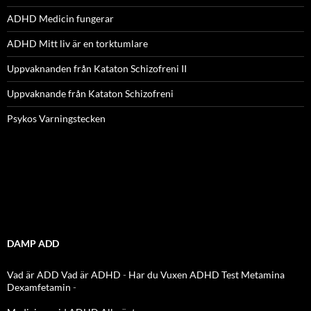
ADHD Medicin fungerar
ADHD Mitt liv är en torktumlare
Uppvaknanden från Kataton Schizofreni II
Uppvaknande från Kataton Schizofreni
Psykos Varningstecken
DAMP ADD
Vad är ADD
Vad är ADHD
-
Har du Vuxen ADHD Test
Metamina
Dexamfetamin
-