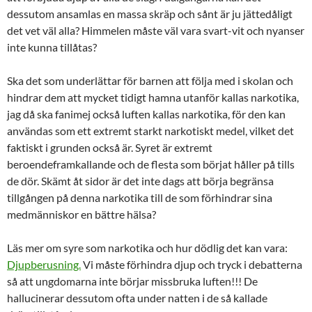
dessutom ansamlas en massa skräp och sånt är ju jättedåligt
det vet väl alla? Himmelen måste väl vara svart-vit och nyanser
inte kunna tillåtas?
Ska det som underlättar för barnen att följa med i skolan och
hindrar dem att mycket tidigt hamna utanför kallas narkotika,
jag då ska fanimej också luften kallas narkotika, för den kan
användas som ett extremt starkt narkotiskt medel, vilket det
faktiskt i grunden också är. Syret är extremt
beroendeframkallande och de flesta som börjat håller på tills
de dör. Skämt åt sidor är det inte dags att börja begränsa
tillgången på denna narkotika till de som förhindrar sina
medmänniskor en bättre hälsa?
Läs mer om syre som narkotika och hur dödlig det kan vara:
Djupberusning.
Vi måste förhindra djup och tryck i debatterna
så att ungdomarna inte börjar missbruka luften!!! De
hallucinerar dessutom ofta under natten i de så kallade