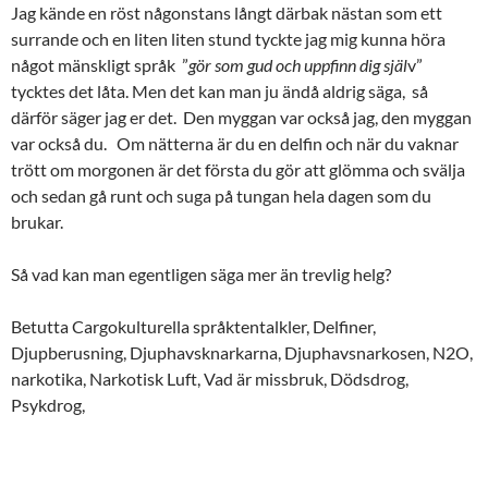
Jag kände en röst någonstans långt därbak nästan som ett
surrande och en liten liten stund tyckte jag mig kunna höra
något mänskligt språk ”
gör som gud och uppfinn dig själ
v”
tycktes det låta. Men det kan man ju ändå aldrig säga, så
därför säger jag er det. Den myggan var också jag, den myggan
var också du. Om nätterna är du en delfin och när du vaknar
trött om morgonen är det första du gör att glömma och svälja
och sedan gå runt och suga på tungan hela dagen som du
brukar.
Så vad kan man egentligen säga mer än trevlig helg?
Betutta Cargokulturella språktentalkler, Delfiner,
Djupberusning, Djuphavsknarkarna, Djuphavsnarkosen, N2O,
narkotika, Narkotisk Luft, Vad är missbruk, Dödsdrog,
Psykdrog,