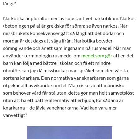
långt?
Narkotika är pluralformen av substantivet narkotikum. Narkos
(betoningen på a) är grekiska för sömn; se även narkos. När
missbrukets konsekvenser gått så långt att det dödar och
mördar är det dags att säga ifrån. Narkotika betyder
sömngivande och är ett samlingsnamn på rusmedel. När man
använder terminologin rusmedel om
medel
som
gör
att en del
barn kan följa med bättre i skolan och få ett mindre
utanförskap jag då missbrukar man språket som den värsta
sortens knarkare. Den normativa vaneknarkaren som gärna
utpekar allt avvikande som fel. Man riskerar att människor
som behöver vård får stå utan, detta gör man helt samvetslöst
utan att ha ett bättre alternativ att erbjuda, för sådana är
knarkarna – de jävla vaneknarkarna. Vad kan vara mer
vanvettigt?