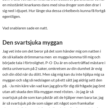
en misstänkt knarkares dans med sina droger som den drar i
sig ned i djupet. Hur länge ska dessa cirkelbevis kunna få fortgå
egentligen.
Vad snablaren sade en natt.
Den svartsjuka myggan
Jag vet inte om det beror på det som händer mig om natten i
de så kallade drömmarna men en mygga komma till mig och
började tala i förtrolighet. P-O Du är en oöverträffad mästare i
detta universum på 2 saker, omkretsen av din dumhet är evig
och din död när du dött. Men säg mig kan du inte hjälpa mig sa
myggan och såg så nedslagen ut på ett sätt jag aldrig sett den
på. -Ja min käre vän vad kan jag göra för dig då frågade jag ömt
utan att skada den lilla myggan med rösten. -Jo jag är så
svartsjuk på de som kan påstår att de hjälper men bara tar, jag
är så svartsjuk på de som säger att något som framkallar