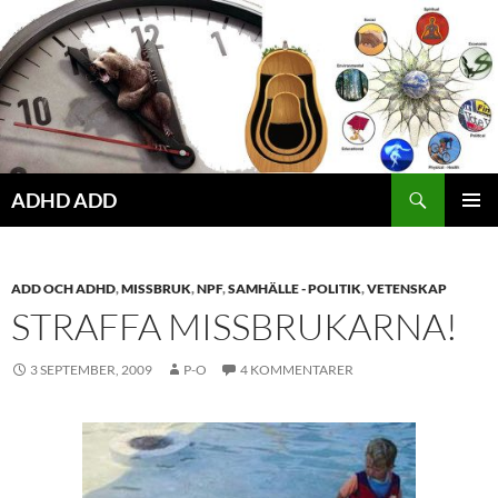
Hoppa
till
innehåll
ADHD ADD
PRIMÄR
MENY
ADD OCH ADHD
,
MISSBRUK
,
NPF
,
SAMHÄLLE - POLITIK
,
VETENSKAP
STRAFFA MISSBRUKARNA!
3 SEPTEMBER, 2009
P-O
4 KOMMENTARER