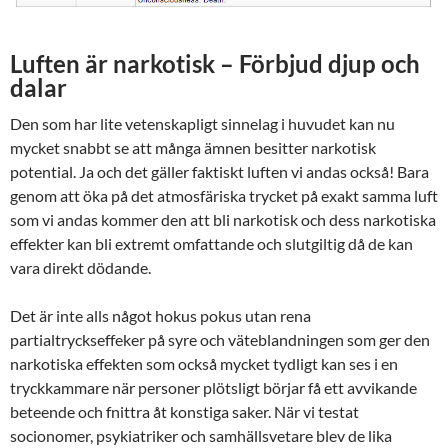
Luften är narkotisk
– Förbjud djup och
dalar
Den som har lite vetenskapligt sinnelag i huvudet kan nu
mycket snabbt se att många ämnen besitter narkotisk
potential. Ja och det gäller faktiskt luften vi andas också! Bara
genom att öka på det atmosfäriska trycket på exakt samma luft
som vi andas kommer den att bli narkotisk och dess narkotiska
effekter kan bli extremt omfattande och slutgiltig då de kan
vara direkt dödande.
Det är inte alls något hokus pokus utan rena
partialtryckseffeker på syre och väteblandningen som ger den
narkotiska effekten som också mycket tydligt kan ses i en
tryckkammare när personer plötsligt börjar få ett avvikande
beteende och fnittra åt konstiga saker. När vi testat
socionomer, psykiatriker och samhällsvetare blev de lika