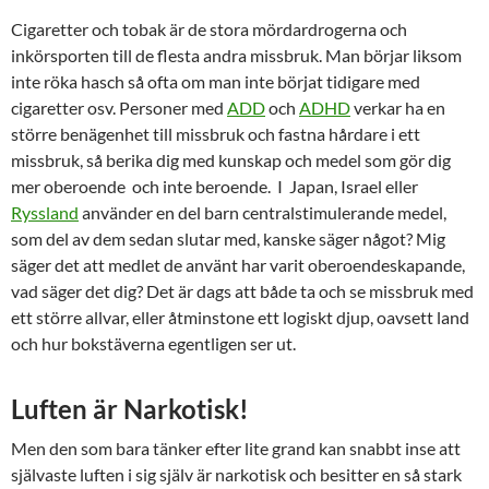
Cigaretter och tobak är de stora mördardrogerna och
inkörsporten till de flesta andra missbruk. Man börjar liksom
inte röka hasch så ofta om man inte börjat tidigare med
cigaretter osv. Personer med
ADD
och
ADHD
verkar ha en
större benägenhet till missbruk och fastna hårdare i ett
missbruk, så berika dig med kunskap och medel som gör dig
mer oberoende och inte beroende. I Japan, Israel eller
Ryssland
använder en del barn centralstimulerande medel,
som del av dem sedan slutar med, kanske säger något? Mig
säger det att medlet de använt har varit oberoendeskapande,
vad säger det dig? Det är dags att både ta och se missbruk med
ett större allvar, eller åtminstone ett logiskt djup, oavsett land
och hur bokstäverna egentligen ser ut.
Luften är Narkotisk!
Men den som bara tänker efter lite grand kan snabbt inse att
självaste luften i sig själv är narkotisk och besitter en så stark