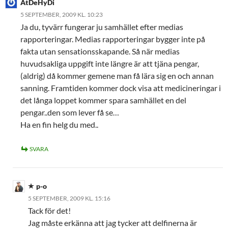
AtDeHyDi
5 SEPTEMBER, 2009 KL. 10:23
Ja du, tyvärr fungerar ju samhället efter medias
rapporteringar. Medias rapporteringar bygger inte på
fakta utan sensationsskapande. Så när medias
huvudsakliga uppgift inte längre är att tjäna pengar,
(aldrig) då kommer gemene man få lära sig en och annan
sanning. Framtiden kommer dock visa att medicineringar i
det långa loppet kommer spara samhället en del
pengar..den som lever få se…
Ha en fin helg du med..
SVARA
p-o
5 SEPTEMBER, 2009 KL. 15:16
Tack för det!
Jag måste erkänna att jag tycker att delfinerna är