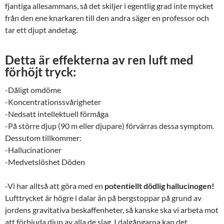
fjantiga allesammans, så det skiljer i egentlig grad inte mycket
från den ene knarkaren till den andra säger en professor och
tar ett djupt andetag.
Detta är effekterna av ren luft med
förhöjt tryck:
-Dåligt omdöme
-Koncentrationssvårigheter
-Nedsatt intellektuell förmåga
-På större djup (90 m eller djupare) förvärras dessa symptom.
Dessutom tillkommer:
-Hallucinationer
-Medvetslöshet Döden
-Vi har alltså att göra med en
potentiellt dödlig hallucinogen!
Lufttrycket är högre i dalar än på bergstoppar på grund av
jordens gravitativa beskaffenheter, så kanske ska vi arbeta mot
att förbjuda djup av alla de slag. I dalgångarna kan det