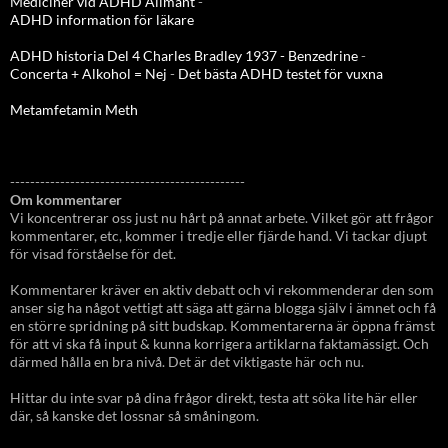
Mediciner vid ADHD Allmänt
-
ADHD information för läkare
ADHD historia Del 4 Charles Bradley 1937 - Benzedrine
-
Concerta + Alkohol = Nej
-
Det bästa ADHD testet för vuxna
Metamfetamin Meth
-----------------------------------------------
Om kommentarer
Vi koncentrerar oss just nu hårt på annat arbete. Vilket gör att frågor
kommentarer, etc, kommer i tredje eller fjärde hand. Vi tackar djupt
för visad förståelse för det.
Kommentarer kräver en aktiv debatt och vi rekommenderar den som
anser sig ha något vettigt att säga att gärna blogga själv i ämnet och få
en större spridning på sitt budskap. Kommentarerna är öppna främst
för att vi ska få input & kunna korrigera artiklarna faktamässigt. Och
därmed hålla en bra nivå. Det är det viktigaste här och nu.
Hittar du inte svar på dina frågor direkt, testa att söka lite här eller
där, så kanske det lossnar så småningom.