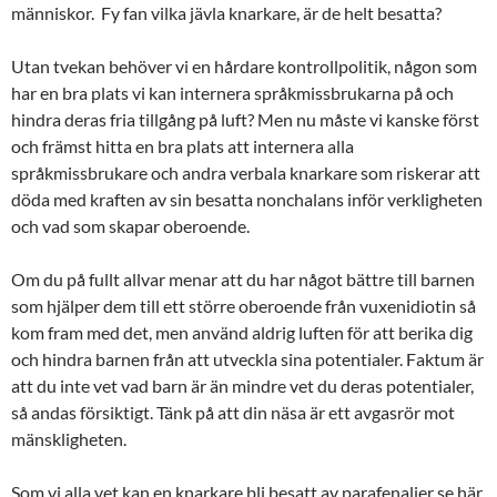
människor. Fy fan vilka jävla knarkare, är de helt besatta?
Utan tvekan behöver vi en hårdare kontrollpolitik, någon som
har en bra plats vi kan internera språkmissbrukarna på och
hindra deras fria tillgång på luft? Men nu måste vi kanske först
och främst hitta en bra plats att internera alla
språkmissbrukare och andra verbala knarkare som riskerar att
döda med kraften av sin besatta nonchalans inför verkligheten
och vad som skapar oberoende.
Om du på fullt allvar menar att du har något bättre till barnen
som hjälper dem till ett större oberoende från vuxenidiotin så
kom fram med det, men använd aldrig luften för att berika dig
och hindra barnen från att utveckla sina potentialer. Faktum är
att du inte vet vad barn är än mindre vet du deras potentialer,
så andas försiktigt. Tänk på att din näsa är ett avgasrör mot
mänskligheten.
Som vi alla vet kan en knarkare bli besatt av parafenalier se här