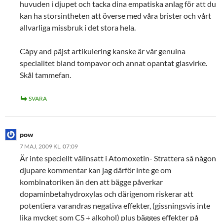
huvuden i djupet och tacka dina empatiska anlag för att du
kan ha storsintheten att överse med våra brister och vårt
allvarliga missbruk i det stora hela.
Cåpy and päjst artikulering kanske är vår genuina
specialitet bland tompavor och annat opantat glasvirke.
Skål tammefan.
SVARA
pow
7 MAJ, 2009 KL. 07:09
Är inte speciellt välinsatt i Atomoxetin- Strattera så någon
djupare kommentar kan jag därför inte ge om
kombinatoriken än den att bägge påverkar
dopaminbetahydroxylas och därigenom riskerar att
potentiera varandras negativa effekter, (gissningsvis inte
lika mycket som CS + alkohol) plus bägges effekter på