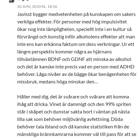
20 JUNI, 2010 KL. 18:56
Javisst bygger medvetenheten på kunskapen om sakers
verkliga effekter. För personer med hög impulsivitet
ökar nog inte lämpligheten, speciellt inte i en kultur så
förvrängd och konstig inför alkoholens effekter att man
inte ens kan erkänna faktum om dess verkningar. Ur ett
längre perspektiv kommer några av hjärnans
tillväxtämnen BDNF och GDNF att minska av alkohol
och det är kanske inte precis vad en person med ADHD
behöver. Låga nivåer av de bägge ökar benägenheten för
missbruk, medans höga minskar den…
Håller med dig, det är svårare och svårare att komma
ihåg att dricka. Vinet är dammigt och den 99% spriten
står i skåpet och dunstar sakta bort i väntan på nästa
lilla sak som behöver miljövänlig avfettning. Döda
behöver tala ibland och då kanske statistiken från de
mänskliga brännkamrarna kommer väl till pass för att se