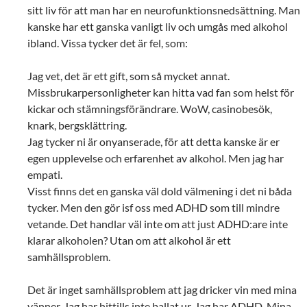
sitt liv för att man har en neurofunktionsnedsättning. Man
kanske har ett ganska vanligt liv och umgås med alkohol
ibland. Vissa tycker det är fel, som:
Jag vet, det är ett gift, som så mycket annat.
Missbrukarpersonligheter kan hitta vad fan som helst för
kickar och stämningsförändrare. WoW, casinobesök,
knark, bergsklättring.
Jag tycker ni är onyanserade, för att detta kanske är er
egen upplevelse och erfarenhet av alkohol. Men jag har
empati.
Visst finns det en ganska väl dold välmening i det ni båda
tycker. Men den gör isf oss med ADHD som till mindre
vetande. Det handlar väl inte om att just ADHD:are inte
klarar alkoholen? Utan om att alkohol är ett
samhällsproblem.
Det är inget samhällsproblem att jag dricker vin med mina
vänner. Jag har hittills inte ballat ur. Jag har ADHD. Mina