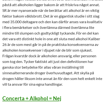
påstå att alkoholen ligger bakom är att friskriva något annat.
SR är mer nyanserade när de berättar att alkohol är en viktig
faktor bakom våldsbrott. Det är en gigantisk studie i sitt slag
med 35.000 deltagare och den kan därför anses vara kvalitativ
i flera bemärkelser och överlämna därmed överlämna lite
mindre till slumpen och godtyckligt tyckande. För en del kan
det vara ett distinkt hole in one att sluta med alkohol Kaliber
26 är de som mest går in på de praktiska konsekvenserna av
alkoholen konsekvenser i djupet när de blir som sjukast.
Frågan kvarstår dock är alkoholen ansvarig, eller personen
som tog den. Tycker faktiskt att just den definitionen har
ganska stor betydelse för allas våran inställning till
sinnesalternerande droger överhuvudtaget. Att skylla på
drogen håller liksom inte annat än för den som helt enkelt inte
vill ta ansvar för sina egna handlingar.
Concerta + Alkohol = Nej