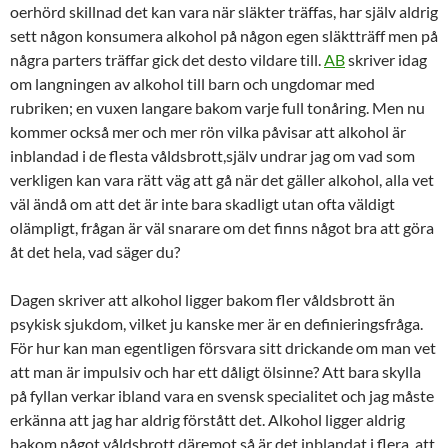
oerhörd skillnad det kan vara när släkter träffas, har själv aldrig
sett någon konsumera alkohol på någon egen släktträff men på
några parters träffar gick det desto vildare till.
AB
skriver idag
om langningen av alkohol till barn och ungdomar med
rubriken; en vuxen langare bakom varje full tonåring. Men nu
kommer också mer och mer rön vilka påvisar att alkohol är
inblandad i de flesta våldsbrott,själv undrar jag om vad som
verkligen kan vara rätt väg att gå när det gäller alkohol, alla vet
väl ändå om att det är inte bara skadligt utan ofta väldigt
olämpligt, frågan är väl snarare om det finns något bra att göra
åt det hela, vad säger du?
Dagen skriver att alkohol ligger bakom fler våldsbrott än
psykisk sjukdom, vilket ju kanske mer är en definieringsfråga.
För hur kan man egentligen försvara sitt drickande om man vet
att man är impulsiv och har ett dåligt ölsinne? Att bara skylla
på fyllan verkar ibland vara en svensk specialitet och jag måste
erkänna att jag har aldrig förstått det. Alkohol ligger aldrig
bakom något våldsbrott däremot så är det inblandat i flera, att