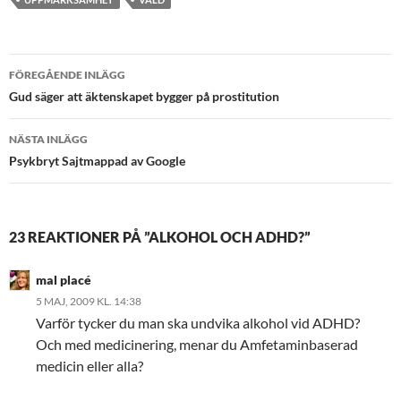
Inläggsnavigering
FÖREGÅENDE INLÄGG
Gud säger att äktenskapet bygger på prostitution
NÄSTA INLÄGG
Psykbryt Sajtmappad av Google
23 REAKTIONER PÅ ”ALKOHOL OCH ADHD?”
mal placé
5 MAJ, 2009 KL. 14:38
Varför tycker du man ska undvika alkohol vid ADHD?
Och med medicinering, menar du Amfetaminbaserad
medicin eller alla?