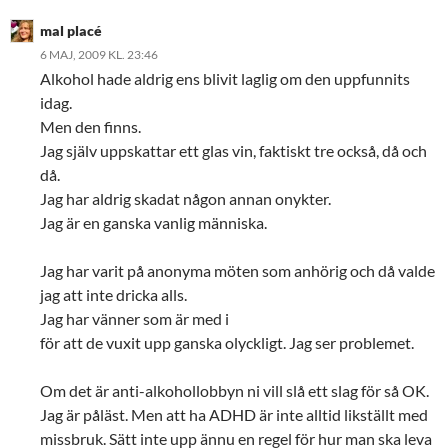
mal placé
6 MAJ, 2009 KL. 23:46
Alkohol hade aldrig ens blivit laglig om den uppfunnits
idag.
Men den finns.
Jag själv uppskattar ett glas vin, faktiskt tre också, då och
då.
Jag har aldrig skadat någon annan onykter.
Jag är en ganska vanlig människa.
Jag har varit på anonyma möten som anhörig och då valde
jag att inte dricka alls.
Jag har vänner som är med i
för att de vuxit upp ganska olyckligt. Jag ser problemet.
Om det är anti-alkohollobbyn ni vill slå ett slag för så OK.
Jag är påläst. Men att ha ADHD är inte alltid likställt med
missbruk. Sätt inte upp ännu en regel för hur man ska leva