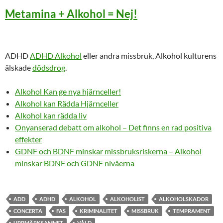
Metamina + Alkohol = Nej!
ADHD
ADHD Alkohol
eller andra missbruk, Alkohol kulturens
älskade
dödsdrog
.
Alkohol Kan ge nya hjärnceller!
Alkohol kan Rädda Hjärnceller
Alkohol kan rädda liv
Onyanserad debatt om alkohol – Det finns en rad positiva
effekter
GDNF och BDNF minskar missbruksriskerna – Alkohol
minskar BDNF och GDNF nivåerna
ADD
ADHD
ALKOHOL
ALKOHOLIST
ALKOHOLSKADOR
CONCERTA
FAS
KRIMINALITET
MISSBRUK
TEMPRAMENT
UPPMÄRKSAMHET
VÅLD