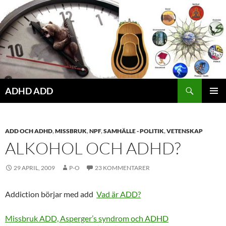
Hoppa
till
innehåll
ADHD ADD
PRIMÄR
MENY
ADD OCH ADHD
,
MISSBRUK
,
NPF
,
SAMHÄLLE - POLITIK
,
VETENSKAP
ALKOHOL OCH ADHD?
29 APRIL, 2009
P-O
23 KOMMENTARER
Addiction börjar med add
Vad är ADD?
Missbruk ADD, Asperger’s syndrom och ADHD