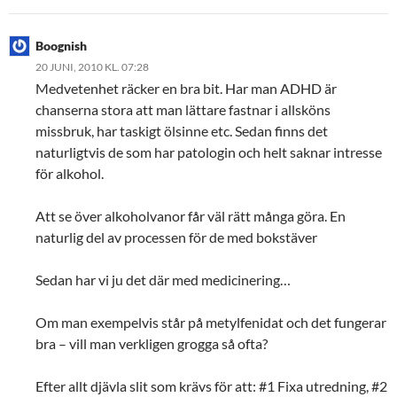
Boognish
20 JUNI, 2010 KL. 07:28
Medvetenhet räcker en bra bit. Har man ADHD är
chanserna stora att man lättare fastnar i allsköns
missbruk, har taskigt ölsinne etc. Sedan finns det
naturligtvis de som har patologin och helt saknar intresse
för alkohol.
Att se över alkoholvanor får väl rätt många göra. En
naturlig del av processen för de med bokstäver
Sedan har vi ju det där med medicinering…
Om man exempelvis står på metylfenidat och det fungerar
bra – vill man verkligen grogga så ofta?
Efter allt djävla slit som krävs för att: #1 Fixa utredning, #2