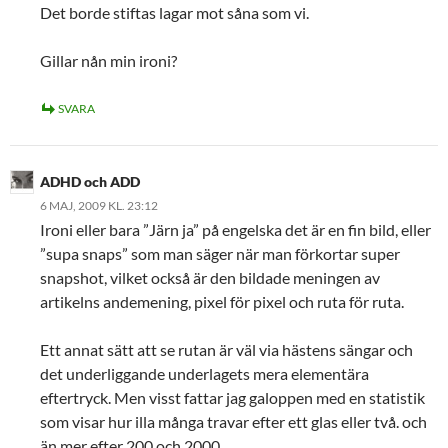
Det borde stiftas lagar mot såna som vi.
Gillar nån min ironi?
SVARA
ADHD och ADD
6 MAJ, 2009 KL. 23:12
Ironi eller bara ”Järn ja” på engelska det är en fin bild, eller
”supa snaps” som man säger när man förkortar super
snapshot, vilket också är den bildade meningen av
artikelns andemening, pixel för pixel och ruta för ruta.
Ett annat sätt att se rutan är väl via hästens sängar och
det underliggande underlagets mera elementära
eftertryck. Men visst fattar jag galoppen med en statistik
som visar hur illa många travar efter ett glas eller två. och
än mer efter 200 och 2000