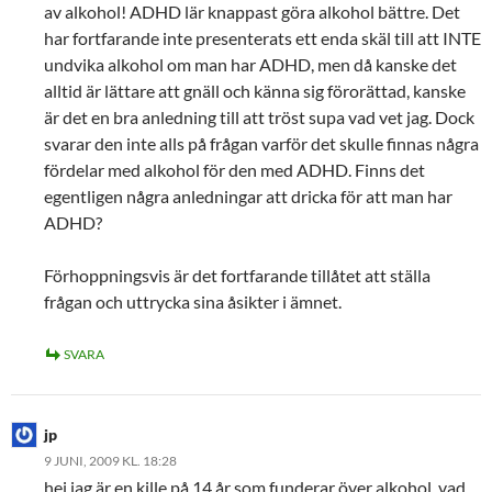
av alkohol! ADHD lär knappast göra alkohol bättre. Det
har fortfarande inte presenterats ett enda skäl till att INTE
undvika alkohol om man har ADHD, men då kanske det
alltid är lättare att gnäll och känna sig förorättad, kanske
är det en bra anledning till att tröst supa vad vet jag. Dock
svarar den inte alls på frågan varför det skulle finnas några
fördelar med alkohol för den med ADHD. Finns det
egentligen några anledningar att dricka för att man har
ADHD?
Förhoppningsvis är det fortfarande tillåtet att ställa
frågan och uttrycka sina åsikter i ämnet.
SVARA
jp
9 JUNI, 2009 KL. 18:28
hej jag är en kille på 14 år som funderar över alkohol, vad