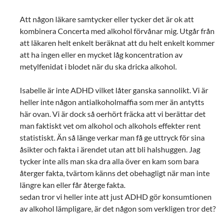
Att någon läkare samtycker eller tycker det är ok att
kombinera Concerta med alkohol förvånar mig. Utgår från
att läkaren helt enkelt beräknat att du helt enkelt kommer
att ha ingen eller en mycket låg koncentration av
metylfenidat i blodet när du ska dricka alkohol.
Isabelle är inte ADHD vilket låter ganska sannolikt. Vi är
heller inte någon antialkoholmaffia som mer än antytts
här ovan. Vi är dock så oerhört fräcka att vi berättar det
man faktiskt vet om alkohol och alkohols effekter rent
statistiskt. Än så länge verkar man få ge uttryck för sina
åsikter och fakta i ärendet utan att bli halshuggen. Jag
tycker inte alls man ska dra alla över en kam som bara
återger fakta, tvärtom känns det obehagligt när man inte
längre kan eller får återge fakta.
sedan tror vi heller inte att just ADHD gör konsumtionen
av alkohol lämpligare, är det någon som verkligen tror det?