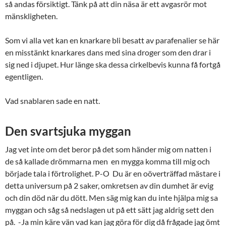
så andas försiktigt. Tänk på att din näsa är ett avgasrör mot
mänskligheten.
Som vi alla vet kan en knarkare bli besatt av parafenalier se här
en misstänkt knarkares dans med sina droger som den drar i
sig ned i djupet. Hur länge ska dessa cirkelbevis kunna få fortgå
egentligen.
Vad snablaren sade en natt.
Den svartsjuka myggan
Jag vet inte om det beror på det som händer mig om natten i
de så kallade drömmarna men en mygga komma till mig och
började tala i förtrolighet. P-O Du är en oöverträffad mästare i
detta universum på 2 saker, omkretsen av din dumhet är evig
och din död när du dött. Men säg mig kan du inte hjälpa mig sa
myggan och såg så nedslagen ut på ett sätt jag aldrig sett den
på. -Ja min käre vän vad kan jag göra för dig då frågade jag ömt