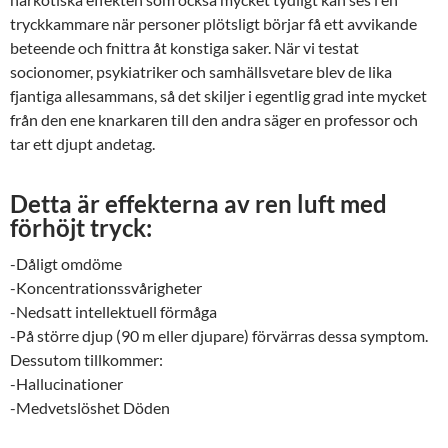
tryckkammare när personer plötsligt börjar få ett avvikande
beteende och fnittra åt konstiga saker. När vi testat
socionomer, psykiatriker och samhällsvetare blev de lika
fjantiga allesammans, så det skiljer i egentlig grad inte mycket
från den ene knarkaren till den andra säger en professor och
tar ett djupt andetag.
Detta är effekterna av ren luft med
förhöjt tryck:
-Dåligt omdöme
-Koncentrationssvårigheter
-Nedsatt intellektuell förmåga
-På större djup (90 m eller djupare) förvärras dessa symptom.
Dessutom tillkommer:
-Hallucinationer
-Medvetslöshet Döden