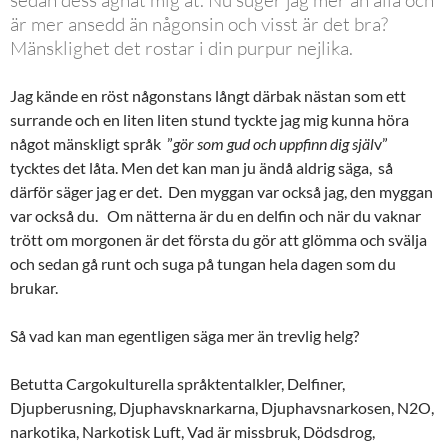
sedan dess ägnat mig åt. Nu suger jag mer än alla och
är mer ansedd än någonsin och visst är det bra?
Mänsklighet det rostar i din purpur nejlika.
Jag kände en röst någonstans långt därbak nästan som ett
surrande och en liten liten stund tyckte jag mig kunna höra
något mänskligt språk ”
gör som gud och uppfinn dig själ
v”
tycktes det låta. Men det kan man ju ändå aldrig säga, så
därför säger jag er det. Den myggan var också jag, den myggan
var också du. Om nätterna är du en delfin och när du vaknar
trött om morgonen är det första du gör att glömma och svälja
och sedan gå runt och suga på tungan hela dagen som du
brukar.
Så vad kan man egentligen säga mer än trevlig helg?
Betutta Cargokulturella språktentalkler, Delfiner,
Djupberusning, Djuphavsknarkarna, Djuphavsnarkosen, N2O,
narkotika, Narkotisk Luft, Vad är missbruk, Dödsdrog,