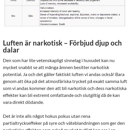
Luften är narkotisk
– Förbjud djup och
dalar
Den som har lite vetenskapligt sinnelag i huvudet kan nu
mycket snabbt se att många ämnen besitter narkotisk
potential. Ja och det gäller faktiskt luften vi andas också! Bara
genom att öka på det atmosfäriska trycket på exakt samma luft
som vi andas kommer den att bli narkotisk och dess narkotiska
effekter kan bli extremt omfattande och slutgiltig då de kan
vara direkt dödande.
Det är inte alls något hokus pokus utan rena
partialtryckseffeker på syre och väteblandningen som ger den
narkotiska effekten som också mycket tydligt kan ses i en