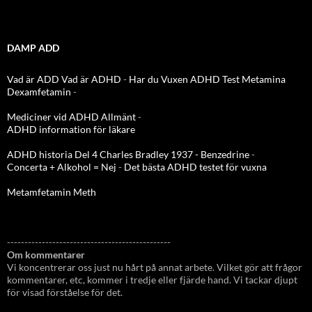
DAMP ADD
Vad är ADD
Vad är ADHD
-
Har du Vuxen ADHD Test
Metamina
Dexamfetamin
-
Mediciner vid ADHD Allmänt
-
ADHD information för läkare
ADHD historia Del 4 Charles Bradley 1937 - Benzedrine
-
Concerta + Alkohol = Nej
-
Det bästa ADHD testet för vuxna
Metamfetamin Meth
-----------------------------------------------
Om kommentarer
Vi koncentrerar oss just nu hårt på annat arbete. Vilket gör att frågor
kommentarer, etc, kommer i tredje eller fjärde hand. Vi tackar djupt
för visad förståelse för det.