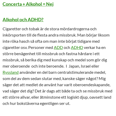
Concerta + Alkohol = Nej
Alkohol och ADHD?
Cigaretter och tobak är de stora mördardrogerna och
inkörsporten till de flesta andra missbruk. Man börjar liksom
inte röka hasch så ofta om man inte börjat tidigare med
cigaretter osv. Personer med
ADD
och
ADHD
verkar ha en
större benägenhet till missbruk och fastna hårdare i ett
missbruk, så berika dig med kunskap och medel som gör dig
mer oberoende och inte beroende. I Japan, Israel eller
Ryssland
använder en del barn centralstimulerande medel,
som del av dem sedan slutar med, kanske säger något? Mig
säger det att medlet de använt har varit oberoendeskapande,
vad säger det dig? Det är dags att både ta och se missbruk med
ett större allvar, eller åtminstone ett logiskt djup, oavsett land
och hur bokstäverna egentligen ser ut.