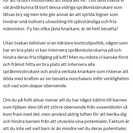
väl ändå kunna få bort dessa vidriga språkmissbrukare som
låtsas bry sig men inte gör annat än att sprida lögner som
hindrar små indivers utveckling till självständiga och fria
människor. Fy fan vilka jävla knarkare, är de helt besatta?
Utan tvekan behöver vi en hårdare kontrollpolitik, någon som
har en bra plats vi kan internera språkmissbrukarna på och
hindra deras fria tillgång på luft? Men nu måste vi kanske först
och främst hitta en bra plats att internera alla
språkmissbrukare och andra verbala knarkare som riskerar att
döda med kraften av sin besatta nonchalans inför verkligheten
och vad som skapar oberoende.
Om du på fullt allvar menar att du har något bättre till barnen
som hjälper dem till ett större oberoende från vuxenidiotin så
kom fram med det, men använd aldrig luften för att berika dig
och hindra barnen från att utveckla sina potentialer. Faktum är
att du inte vet vad barn är än mindre vet du deras potentialer,