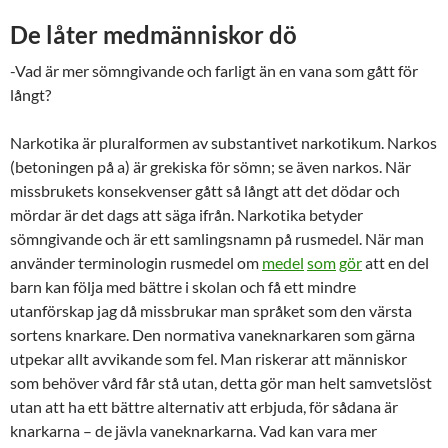
De låter medmänniskor dö
-Vad är mer sömngivande och farligt än en vana som gått för
långt?
Narkotika är pluralformen av substantivet narkotikum. Narkos
(betoningen på a) är grekiska för sömn; se även narkos. När
missbrukets konsekvenser gått så långt att det dödar och
mördar är det dags att säga ifrån. Narkotika betyder
sömngivande och är ett samlingsnamn på rusmedel. När man
använder terminologin rusmedel om
medel
som
gör
att en del
barn kan följa med bättre i skolan och få ett mindre
utanförskap jag då missbrukar man språket som den värsta
sortens knarkare. Den normativa vaneknarkaren som gärna
utpekar allt avvikande som fel. Man riskerar att människor
som behöver vård får stå utan, detta gör man helt samvetslöst
utan att ha ett bättre alternativ att erbjuda, för sådana är
knarkarna – de jävla vaneknarkarna. Vad kan vara mer