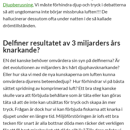
Djupberusning.
Vi måste förhindra djup och tryck i debatterna
så att ungdomarna inte börjar missbruka luften!!! De
hallucinerar dessutom ofta under natten i de så kallade
drömtillstånden.
Delfiner resultatet av 3 miljarders års
knarkande?
EN del kanske behöver omvärdera sin syn på delfinerna? Är
det evolutionen av miljarders års hårt djuphavsknarkande?
Eller hur ska vi med de nya kunskaperna om luften kunna
omvärdera djurens beteendedjup? Hur förhindrar vi på bästa
sättet spridning av komprimerad luft? Ett bra steg kanske
skulle vara att förbjuda behållare som är täta eller kan göras
täta så att de inte kan utsättas för tryck och skapa än mer
tryck. Frågan är dock hur vi kan förbjuda fiskarna att knarka i
djupet under en längre tid. Miljöförstöringen är iofs ett bra
tecken för snart är alla bottnar döda men räcker det verkligen
för att få bort missbruket att döda allt liv? Tills dess måste vi