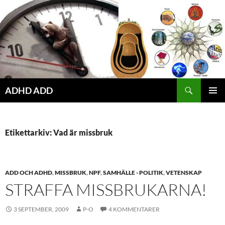
Hoppa
till
innehåll
ADHD ADD
PRIMÄR
MENY
Etikettarkiv: Vad är missbruk
ADD OCH ADHD
,
MISSBRUK
,
NPF
,
SAMHÄLLE - POLITIK
,
VETENSKAP
STRAFFA MISSBRUKARNA!
3 SEPTEMBER, 2009
P-O
4 KOMMENTARER