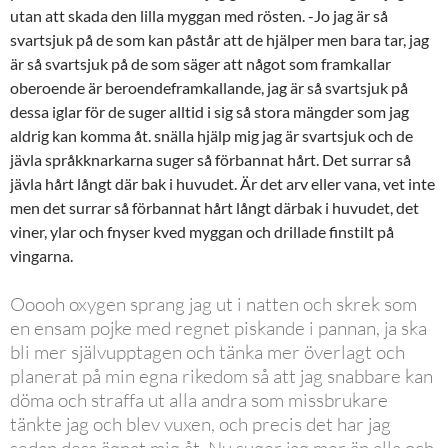
utan att skada den lilla myggan med rösten. -Jo jag är så
svartsjuk på de som kan påstår att de hjälper men bara tar, jag
är så svartsjuk på de som säger att något som framkallar
oberoende är beroendeframkallande, jag är så svartsjuk på
dessa iglar för de suger alltid i sig så stora mängder som jag
aldrig kan komma åt. snälla hjälp mig jag är svartsjuk och de
jävla språkknarkarna suger så förbannat hårt. Det surrar så
jävla hårt långt där bak i huvudet. Är det arv eller vana, vet inte
men det surrar så förbannat hårt långt därbak i huvudet, det
viner, ylar och fnyser kved myggan och drillade finstilt på
vingarna.
Ooooh oxygen sprang jag ut i natten och skrek som
en ensam pojke med regnet piskande i pannan, ja ska
bli mer självupptagen och tänka mer överlagt och
planerat på min egna rikedom så att jag snabbare kan
döma och straffa ut alla andra som missbrukare
tänkte jag och blev vuxen, och precis det har jag