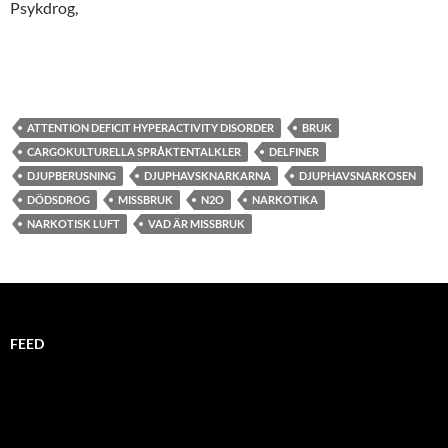
Psykdrog,
ATTENTION DEFICIT HYPERACTIVITY DISORDER
BRUK
CARGOKULTURELLA SPRÅKTENTALKLER
DELFINER
DJUPBERUSNING
DJUPHAVSKNARKARNA
DJUPHAVSNARKOSEN
DÖDSDROG
MISSBRUK
N2O
NARKOTIKA
NARKOTISK LUFT
VAD ÄR MISSBRUK
FEED