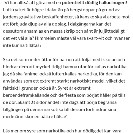
-Vi har alltså att göra med en
potentiellt dödlig hallucinogen!
Lufttrycket är högre i dalar än på bergstoppar på grund av
jordens gravitativa beskaffenheter, så kanske ska vi arbeta mot
att förbjuda djup av alla de slag. I dalgångarna kan det
dessutom ansamlas en massa skräp och sånt är ju jättedåligt
det vet väl alla? Himmelen måste väl vara svart-vit och nyanser
inte kunna tillåtas?
Ska det som underlättar för barnen att följa med i skolan och
hindrar dem att mycket tidigt hamna utanför kallas narkotika,
jag då ska fanimej också luften kallas narkotika, för den kan
användas som ett extremt starkt narkotiskt medel, vilket det
faktiskt i grunden också är. Syret är extremt
beroendeframkallande och de flesta som börjat håller på tills
de dör. Skämt åt sidor är det inte dags att börja begränsa
tillgången på denna narkotika till de som förhindrar sina
medmänniskor en bättre hälsa?
Läs mer om syre som narkotika och hur dödlig det kan vara: