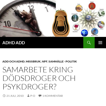
Hoppa
till
innehåll
ADHD ADD
PRIMÄR
MENY
ADD OCH ADHD
,
MISSBRUK
,
NPF
,
SAMHÄLLE - POLITIK
SAMARBETE KRING
DÖDSDROGER OCH
PSYKDROGER?
21 JULI, 2010
P-O
1 KOMMENTAR