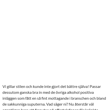
Vi gillar stilen och kunde inte gjort det bättre själva! Passar
dessutom ganska bra in med de övriga alkohol positiva
inläggen som fått en så fint mottagande i branschen och bland
de sakkunniga suputerna. Vad säger ni? Nu återstår väl
egentligen bara att finputsa på offertelefonen för kränkta