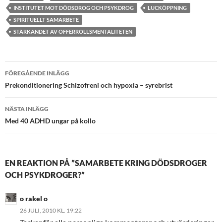
INSTITUTET MOT DÖDSDROG OCH PSYKDROG
LUCKÖPPNING
SPIRITUELLT SAMARBETE
STÄRKANDET AV OFFERROLLSMENTALITETEN
Inläggsnavigering
FÖREGÅENDE INLÄGG
Prekonditionering Schizofreni och hypoxia – syrebrist
NÄSTA INLÄGG
Med 40 ADHD ungar på kollo
EN REAKTION PÅ ”SAMARBETE KRING DÖDSDROGER
OCH PSYKDROGER?”
o rakel o
26 JULI, 2010 KL. 19:22