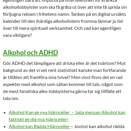
alkohollobbyister som ska få gråta ut över att inte få sprida sin
förljugna reklam i frihetens namn. Tanken på en digital ursäkts
kalender till den ihärdiga alkoholistens fromma lämnar ju tid
över till mera spirituell verksamhet. Och vad kan egentligen
vara viktigare?
Alkohol och ADHD
Gör ADHD det lämpligare att dricka eller är det tvärtom? Mot
bakgrund av det vi vet rent statistiskt kanske man fortfarande
är tillåten att framföra sina tvivel? Men visst finns det en rad
aspekter med alkohol som sällan kommer till tals, något som
de mest fanatiska alko-lobbyisterna gärna tar sig tillfälle att
tala om.
Alkohol Kan ge nya hjärnceller – Jajja mensan Alkohol kan
faktiskt ge dig nya hjärnceller!
Alkohol kan Rädda Hjärnceller
– Jovisst kan alkohol rädda