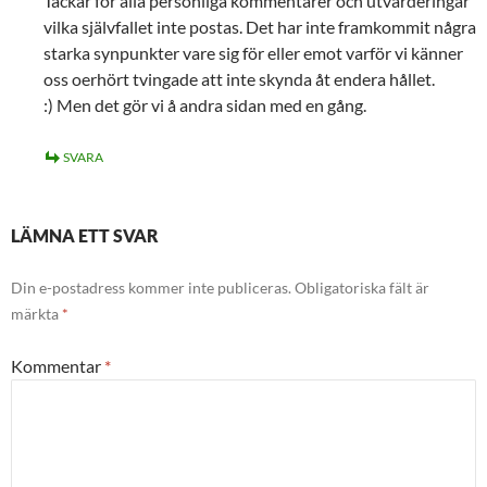
Tackar för alla personliga kommentarer och utvärderingar
vilka självfallet inte postas. Det har inte framkommit några
starka synpunkter vare sig för eller emot varför vi känner
oss oerhört tvingade att inte skynda åt endera hållet.
:) Men det gör vi å andra sidan med en gång.
SVARA
LÄMNA ETT SVAR
Din e-postadress kommer inte publiceras.
Obligatoriska fält är
märkta
*
Kommentar
*