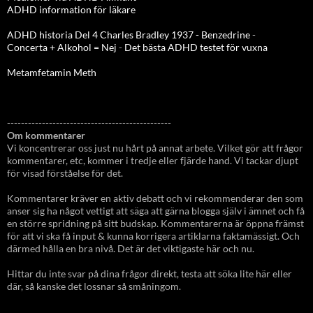
ADHD information för läkare
ADHD historia Del 4 Charles Bradley 1937 - Benzedrine
-
Concerta + Alkohol = Nej
-
Det bästa ADHD testet för vuxna
Metamfetamin Meth
-----------------------------------------------
Om kommentarer
Vi koncentrerar oss just nu hårt på annat arbete. Vilket gör att frågor
kommentarer, etc, kommer i tredje eller fjärde hand. Vi tackar djupt
för visad förståelse för det.
Kommentarer kräver en aktiv debatt och vi rekommenderar den som
anser sig ha något vettigt att säga att gärna blogga själv i ämnet och få
en större spridning på sitt budskap. Kommentarerna är öppna främst
för att vi ska få input & kunna korrigera artiklarna faktamässigt. Och
därmed hålla en bra nivå. Det är det viktigaste här och nu.
Hittar du inte svar på dina frågor direkt, testa att söka lite här eller
där, så kanske det lossnar så småningom.