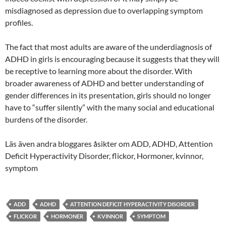
misdiagnosed as depression due to overlapping symptom
profiles.
The fact that most adults are aware of the underdiagnosis of
ADHD in girls is encouraging because it suggests that they will
be receptive to learning more about the disorder. With
broader awareness of ADHD and better understanding of
gender differences in its presentation, girls should no longer
have to “suffer silently” with the many social and educational
burdens of the disorder.
Läs även andra bloggares åsikter om ADD, ADHD, Attention
Deficit Hyperactivity Disorder, flickor, Hormoner, kvinnor,
symptom
ADD
ADHD
ATTENTION DEFICIT HYPERACTIVITY DISORDER
FLICKOR
HORMONER
KVINNOR
SYMPTOM