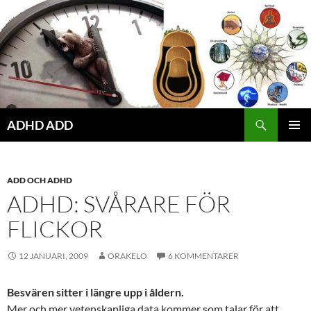
Hoppa
till
innehåll
ADHD ADD
PRIMÄR
MENY
ADD OCH ADHD
ADHD: SVÅRARE FÖR
FLICKOR
12 JANUARI, 2009
ORAKELO
6 KOMMENTARER
Besvären sitter i längre upp i åldern.
Mer och mer vetenskapliga data kommer som talar för att