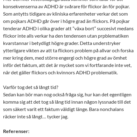
konsekvenserna av ADHD är svårare för flickor än för pojkar.
Som antytts tidigare av kliniska erfarenheter verkar det som
om pojkars ADHD går över i högre grad än flickors. På pojkar
tenderar ADHD i olika grader att ”växa bort” succesivt medans
flickor inte alls verkar ha den tendensen utan prpblematiken
kvarstannar i betydligt högre grader. Detta understryker
ytterligare vikten av att ta flickors problem på allvar och forska
mer kring dem, med större engergi och högre grad av ömhet
inför det faktum, att det är mycket som vi fortfarande inte vet,
när det gäller flickors och kvinnors ADHD problematik.
Varför tog det så långt tid?
Sedan kan bör man nog också fråga sig, hur kan det egentligen
komma sig att det tog så lång tid innan någon lyssnade till det
som säkert varit ett faktum väldigt länge. Bara nonchalans
räcker inte så långt… tycker jag.
Referenser: