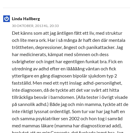
Linda Hallberg
30 OKTOBER, 2013 KL. 20:33
Det känns som att jag äntligen fått ett liv, med struktur
och lite mera ork. Har i så många år haft den där mentala
tröttheten, depressioner, ångest och panikattacker. Jag
har medicinerats, kämpat med sömnen och dess
svårigheter och inget har egentligen funkat bra. Fick en
utredning av adhd efter en lååååång väntan och fick
ytterligare en gång diagnosen bipolär sjukdom typ 2
fastställd. Men med ett nytt inslag: adhd-personlighet,
inte diagnosen, då de tyckte att det var svårt att hitta
tillräckliga besvär i barndomen. (Alla tester i övrigt visade
på sannolik adhd.) Både jag och min mamma, tyckte att de
inte riktigt lyssnat ordentligt. Som tur var har jag haft en
och samma psykiatriker sen 2002 och hon tog i samråd
med mammas läkare (mamma har diagnosticerad add),
beslutet att ge mig Concerta, det funkade inget bra. Jag