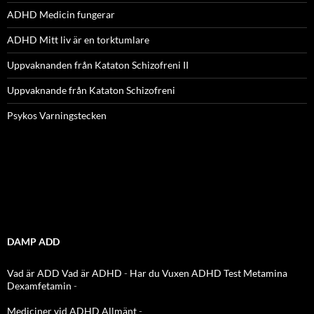
ADHD Medicin fungerar
ADHD Mitt liv är en torktumlare
Uppvaknanden från Kataton Schizofreni II
Uppvaknande från Kataton Schizofreni
Psykos Varningstecken
DAMP ADD
Vad är ADD
Vad är ADHD
-
Har du Vuxen ADHD Test
Metamina
Dexamfetamin
-
Mediciner vid ADHD Allmänt
-