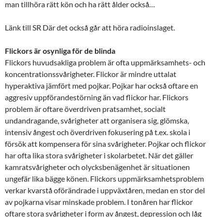
man tillhöra rätt kön och ha rätt ålder också…
Länk till SR Där det också går att höra radioinslaget.
Flickors är osynliga för de blinda
Flickors huvudsakliga problem är ofta uppmärksamhets- och
koncentrationssvårigheter. Flickor är mindre uttalat
hyperaktiva jämfört med pojkar. Pojkar har också oftare en
aggresiv uppförandestörning än vad flickor har. Flickors
problem är oftare överdriven pratsamhet, socialt
undandragande, svårigheter att organisera sig, glömska,
intensiv ångest och överdriven fokusering på t.ex. skola i
försök att kompensera för sina svårigheter. Pojkar och flickor
har ofta lika stora svårigheter i skolarbetet. När det gäller
kamratsvårigheter och olycksbenägenhet är situationen
ungefär lika bägge könen. Flickors uppmärksamhetsproblem
verkar kvarstå oförändrade i uppväxtåren, medan en stor del
av pojkarna visar minskade problem. I tonåren har flickor
oftare stora svårigheter i form av ångest, depression och låg