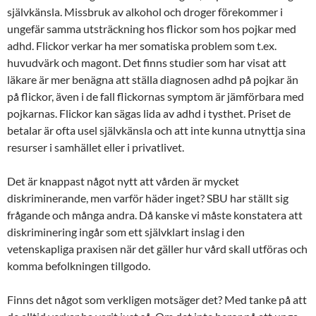
självkänsla. Missbruk av alkohol och droger förekommer i
ungefär samma utsträckning hos flickor som hos pojkar med
adhd. Flickor verkar ha mer somatiska problem som t.ex.
huvudvärk och magont. Det finns studier som har visat att
läkare är mer benägna att ställa diagnosen adhd på pojkar än
på flickor, även i de fall flickornas symptom är jämförbara med
pojkarnas. Flickor kan sägas lida av adhd i tysthet. Priset de
betalar är ofta usel självkänsla och att inte kunna utnyttja sina
resurser i samhället eller i privatlivet.
Det är knappast något nytt att vården är mycket
diskriminerande, men varför häder inget? SBU har ställt sig
frågande och många andra. Då kanske vi måste konstatera att
diskriminering ingår som ett självklart inslag i den
vetenskapliga praxisen när det gäller hur vård skall utföras och
komma befolkningen tillgodo.
Finns det något som verkligen motsäger det? Med tanke på att