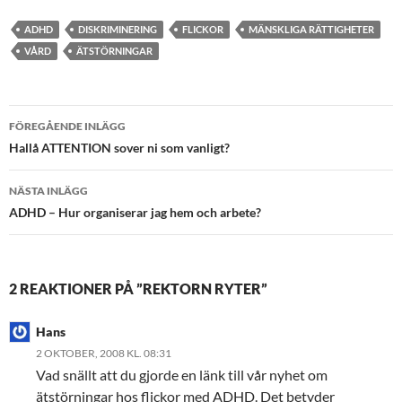
ADHD
DISKRIMINERING
FLICKOR
MÄNSKLIGA RÄTTIGHETER
VÅRD
ÄTSTÖRNINGAR
Inläggsnavigering
FÖREGÅENDE INLÄGG
Hallå ATTENTION sover ni som vanligt?
NÄSTA INLÄGG
ADHD – Hur organiserar jag hem och arbete?
2 REAKTIONER PÅ ”REKTORN RYTER”
Hans
2 OKTOBER, 2008 KL. 08:31
Vad snällt att du gjorde en länk till vår nyhet om
ätstörningar hos flickor med ADHD. Det betyder