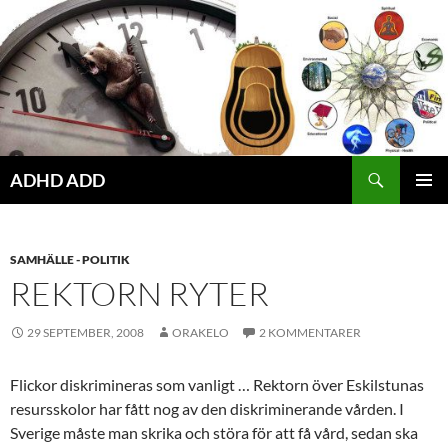
Hoppa
till
innehåll
ADHD ADD
PRIMÄR
MENY
SAMHÄLLE - POLITIK
REKTORN RYTER
29 SEPTEMBER, 2008
ORAKELO
2 KOMMENTARER
Flickor diskrimineras som vanligt … Rektorn över Eskilstunas
resursskolor har fått nog av den diskriminerande vården. I
Sverige måste man skrika och störa för att få vård, sedan ska