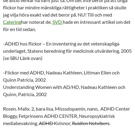
de alltid verkar ha varit just så. Om det inte beror på att unga
flickor har mindre mänskliga rättigheter i praktiken så skulle
jag vilja höra exakt vad det beror på. NU! Till och med
Catering
har noterat de.
SVD
hade en intressant artikel om det
för en tid sedan.
-ADHD hos flickor – En inventering av det vetenskapliga
underlaget, Statens beredning för medicinsk utvärdering, 2005
(se SBU Länk ovan)
-Flickor med ADHD, Nadeau Kathleen, Littman Ellen och
Quinn Patricia, 2002
Understanding Women with AD/HD, Nadeau Kathleen och
Quinn, Patricia, 2002
Rosen. Malix. 2, bara lisa, Misssdopamin, nano, ADHD Center
Bloggy, Fetprinsens ADHD CENTER, Neuropsykiatrisk
mediabevakning,
ADHD
Kvinnor,
Ruidien Netvibers
.