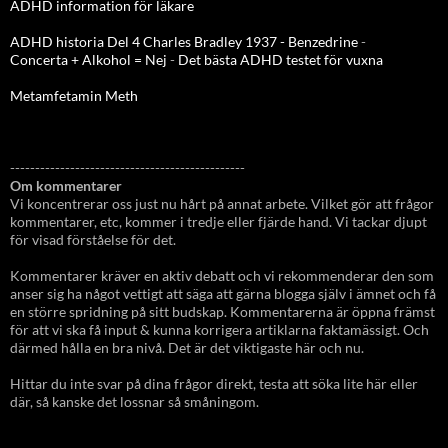
ADHD information för läkare
ADHD historia Del 4 Charles Bradley 1937 - Benzedrine
-
Concerta + Alkohol = Nej
-
Det bästa ADHD testet för vuxna
Metamfetamin Meth
-----------------------------------------------
Om kommentarer
Vi koncentrerar oss just nu hårt på annat arbete. Vilket gör att frågor
kommentarer, etc, kommer i tredje eller fjärde hand. Vi tackar djupt
för visad förståelse för det.
Kommentarer kräver en aktiv debatt och vi rekommenderar den som
anser sig ha något vettigt att säga att gärna blogga själv i ämnet och få
en större spridning på sitt budskap. Kommentarerna är öppna främst
för att vi ska få input & kunna korrigera artiklarna faktamässigt. Och
därmed hålla en bra nivå. Det är det viktigaste här och nu.
Hittar du inte svar på dina frågor direkt, testa att söka lite här eller
där, så kanske det lossnar så småningom.