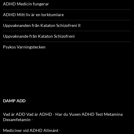
ADHD Medicin fungerar
ADHD Mitt liv är en torktumlare
Uppvaknanden från Kataton Schizofreni II
Uppvaknande från Kataton Schizofreni
Psykos Varningstecken
DAMP ADD
Vad är ADD
Vad är ADHD
-
Har du Vuxen ADHD Test
Metamina
Dexamfetamin
-
Mediciner vid ADHD Allmänt
-