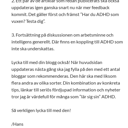
2. Ett par av de artiklar som redan publicerats ska också
uppdateras igen ganska snart nu när mer feedback
kommit. Det gäller först och främst ”Har du ADHD som
vuxen? Testa dig”.
3. Fortsättning på diskussionen om arbetsminne och
intelligens generellt. Där finns en koppling till ADHD som
inte ska underskattas.
Lycka till med din blogg också! När huvudsidan
uppdateras nästa gång ska jag fylla på den med ett antal
bloggar som rekommenderas. Den här ska med liksom
flera andra av olika sorter. Din kombination av konkreta
tips, länkar till seriös fördjupad information och nyheter
tror jag är värdefull för många som ”lär sig sin” ADHD.
Så verkligen lycka till med den!
/Hans