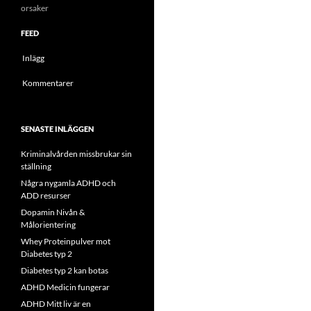
orsaker
FEED
Inlägg
Kommentarer
SENASTE INLÄGGEN
Kriminalvården missbrukar sin
ställning
Några nygamla ADHD och
ADD resurser
Dopamin Nivån &
Målorientering
Whey Proteinpulver mot
Diabetes typ 2
Diabetes typ 2 kan botas
ADHD Medicin fungerar
ADHD Mitt liv är en