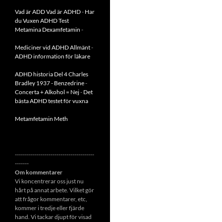
Vad är ADD
Vad är ADHD
-
Har
du Vuxen ADHD Test
Metamina Dexamfetamin
-
Mediciner vid ADHD Allmänt
-
ADHD information för läkare
ADHD historia Del 4 Charles
Bradley 1937 - Benzedrine
-
Concerta + Alkohol = Nej
-
Det
bästa ADHD testet för vuxna
Metamfetamin Meth
----------------------------------------
-------
Om kommentarer
Vi koncentrerar oss just nu
hårt på annat arbete. Vilket gör
att frågor kommentarer, etc,
kommer i tredje eller fjärde
hand. Vi tackar djupt för visad