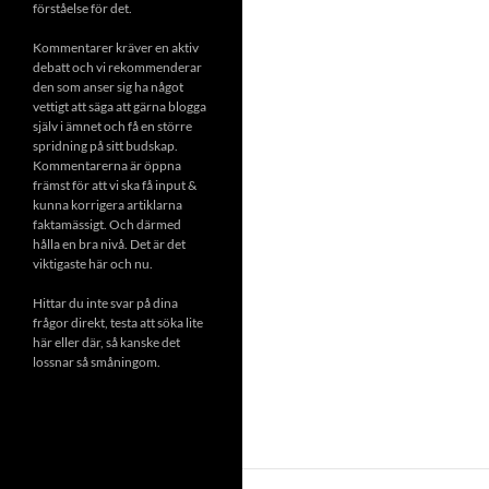
förståelse för det.
Kommentarer kräver en aktiv
debatt och vi rekommenderar
den som anser sig ha något
vettigt att säga att gärna blogga
själv i ämnet och få en större
spridning på sitt budskap.
Kommentarerna är öppna
främst för att vi ska få input &
kunna korrigera artiklarna
faktamässigt. Och därmed
hålla en bra nivå. Det är det
viktigaste här och nu.
Hittar du inte svar på dina
frågor direkt, testa att söka lite
här eller där, så kanske det
lossnar så småningom.