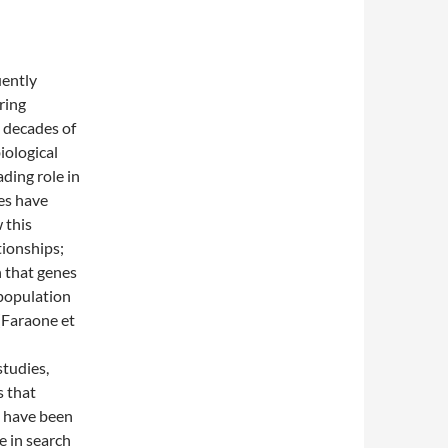
uently
ring
l decades of
iological
ading role in
ies have
 this
tionships;
 that genes
 population
 (Faraone et
studies,
s that
s have been
e in search