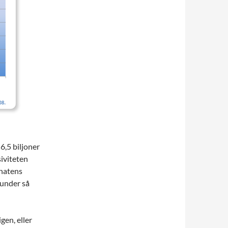
6,5 biljoner
iviteten
enatens
 under så
igen, eller