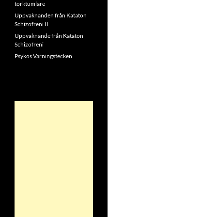
torktumlare
Uppvaknanden från Kataton
Schizofreni II
Uppvaknande från Kataton
Schizofreni
Psykos Varningstecken