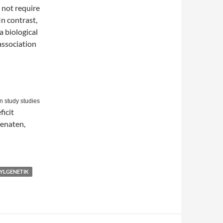
 not require
In contrast,
a biological
association
n study studies
icit
Senaten,
YLGENETIK