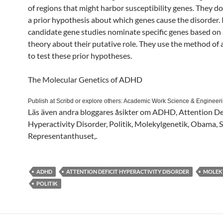
of regions that might harbor susceptibility genes. They do
a prior hypothesis about which genes cause the disorder. 
candidate gene studies nominate specific genes based on 
theory about their putative role. They use the method of 
to test these prior hypotheses.
The Molecular Genetics of ADHD
Publish at Scribd or explore others: Academic Work Science & Engineeri
Läs även andra bloggares åsikter om ADHD, Attention Def
Hyperactivity Disorder, Politik, Molekylgenetik, Obama, 
Representanthuset,.
ADHD
ATTENTION DEFICIT HYPERACTIVITY DISORDER
MOLEK
POLITIK