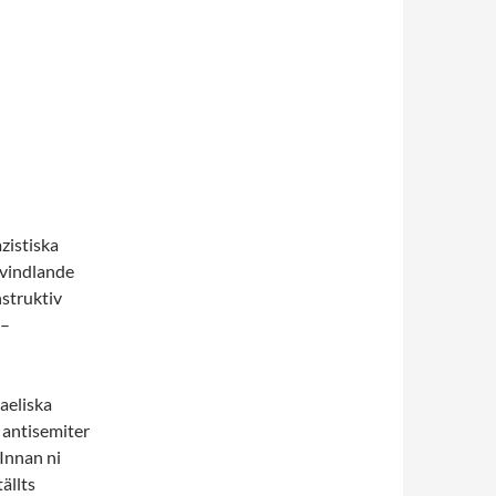
zistiska
svindlande
nstruktiv
 –
aeliska
 antisemiter
Innan ni
ällts