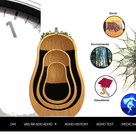
OM
VAD ÄR ADD ADHD
ADHD HISTORY
ADHD TEST
MEDICIN