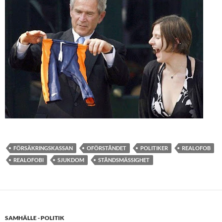
FÖRSÄKRINGSKASSAN
OFÖRSTÅNDET
POLITIKER
REALOFOB
REALOFOBI
SJUKDOM
STÅNDSMÄSSIGHET
SAMHÄLLE - POLITIK