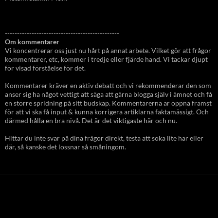
-----------------------------------------------
Om kommentarer
Vi koncentrerar oss just nu hårt på annat arbete. Vilket gör att frågor
kommentarer, etc, kommer i tredje eller fjärde hand. Vi tackar djupt
för visad förståelse för det.
Kommentarer kräver en aktiv debatt och vi rekommenderar den som
anser sig ha något vettigt att säga att gärna blogga själv i ämnet och få
en större spridning på sitt budskap. Kommentarerna är öppna främst
för att vi ska få input & kunna korrigera artiklarna faktamässigt. Och
därmed hålla en bra nivå. Det är det viktigaste här och nu.
Hittar du inte svar på dina frågor direkt, testa att söka lite här eller
där, så kanske det lossnar så småningom.