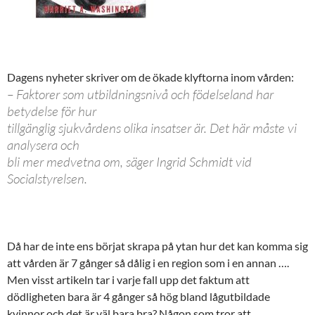
Dagens nyheter skriver om de ökade klyftorna inom vården:
– Faktorer som utbildningsnivå och födelseland har
betydelse för hur
tillgänglig sjukvårdens olika insatser är. Det här måste vi
analysera och
bli mer medvetna om, säger Ingrid Schmidt vid
Socialstyrelsen.
Då har de inte ens börjat skrapa på ytan hur det kan komma sig
att vården är 7 gånger så dålig i en region som i en annan ….
Men visst artikeln tar i varje fall upp det faktum att
dödligheten bara är 4 gånger så hög bland lågutbildade
kvinnor och det är väl bara bra? Någon som tror att