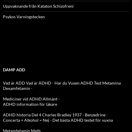
Uppvaknande från Kataton Schizofreni
Psykos Varningstecken
DAMP ADD
Vad är ADD
Vad är ADHD
-
Har du Vuxen ADHD Test
Metamina
Dexamfetamin
-
Mediciner vid ADHD Allmänt
-
ADHD information för läkare
ADHD historia Del 4 Charles Bradley 1937 - Benzedrine
-
Concerta + Alkohol = Nej
-
Det bästa ADHD testet för vuxna
Metamfetamin Meth