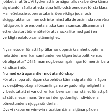
jobbet är utfört. Vi tycker att inte någon alls ska behöva känna
sig utanför så alla atletkristna fullblodstroende av första klass,
Hailie Selassie superrastafaris, överviktiga judar och
skäggpraktsmuslimer och inte minst alla de onämnda som våra
fattiga ord inte ens omtalar. ska kunna samsas tillsammans i
ett enda stort bönemöte för att snacka lite med gud i en
verkligt realofob samstämmighet.
Nya metoder för att få prällarnas uppmärksamhet uppfinns
hela tiden, men kan samfunden verkligen bota politikernas
otroliga otur? Då får man nog be som galningar för mer än bara
kändisar i nöd.
Nu med extragarantier mot utanförskap
För att slippa att någon ska behöva känna sig utanför i någon
av de självupptagna församlingarna av gudomlig helighet har
vi beslutat att ni var och en kan be ensamma i stället för att på
så sätt allesammans förenas i den gudomligt individuella
bönestundens njugga sönderfall.
Dvs vi skapar en win-win situation där alla tjänar på den