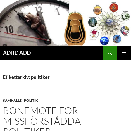
Hoppa
till
innehåll
ADHD ADD
PRIMÄR
MENY
Etikettarkiv: politiker
SAMHÄLLE - POLITIK
BÖNEMÖTE FÖR
MISSFÖRSTÅDDA