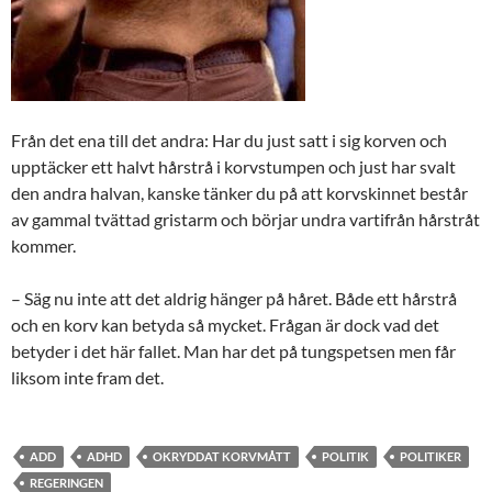
Från det ena till det andra: Har du just satt i sig korven och
upptäcker ett halvt hårstrå i korvstumpen och just har svalt
den andra halvan, kanske tänker du på att korvskinnet består
av gammal tvättad gristarm och börjar undra vartifrån hårstråt
kommer.
– Säg nu inte att det aldrig hänger på håret. Både ett hårstrå
och en korv kan betyda så mycket. Frågan är dock vad det
betyder i det här fallet. Man har det på tungspetsen men får
liksom inte fram det.
ADD
ADHD
OKRYDDAT KORVMÅTT
POLITIK
POLITIKER
REGERINGEN