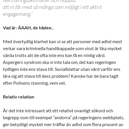
att ni får med så många som möjligt i ett aktivt
engagemang.”
Vad är: ÁAAH, de hådee..
Med övertydlig klarhet kan vi se att personer med adhd mest
verkar vara kriminella handikappade som visst är lika mycket
värda trotts att de ofta inte ens kan få en rimlig vård.
Aspergers syndrom ska vi inte tala om, det kan regeringen
tydligen inte ens stava till. Socialblattar utan vård varför ens
lära sig att stava till dess problem? Kanske har de bara tagit
efter Polisens stavning, vem vet.
Relativ relation
Är det inte intressant att ett relativt ovanligt sökord och
begrepp som till exempel ”andorra” på regeringens webbplats,
ger betydligt mycket mer träffar än adhd som flera procent av