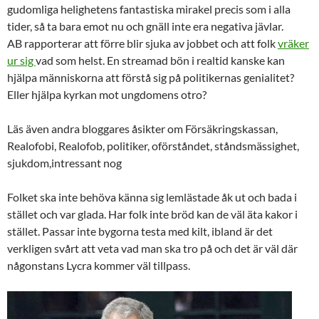
gudomliga helighetens fantastiska mirakel precis som i alla
tider, så ta bara emot nu och gnäll inte era negativa jävlar.
AB rapporterar att förre blir sjuka av jobbet och att folk
vräker
ur sig
vad som helst. En streamad bön i realtid kanske kan
hjälpa människorna att förstå sig på politikernas genialitet?
Eller hjälpa kyrkan mot ungdomens otro?
Läs även andra bloggares åsikter om Försäkringskassan,
Realofobi, Realofob, politiker, oförståndet, ståndsmässighet,
sjukdom,intressant nog
Folket ska inte behöva känna sig lemlästade åk ut och bada i
stället och var glada. Har folk inte bröd kan de väl äta kakor i
stället. Passar inte bygorna testa med kilt, ibland är det
verkligen svårt att veta vad man ska tro på och det är väl där
någonstans Lycra kommer väl tillpass.