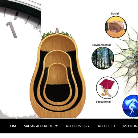
OM
VAD ÄR ADD ADHD
ADHD HISTORY
ADHD TEST
MEDICIN