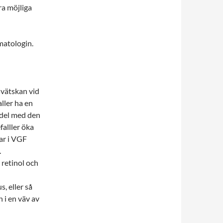
ra möjliga
matologin.
svätskan vid
ller ha en
n del med den
alller öka
ar i VGF
.
 retinol och
, eller så
 i en väv av