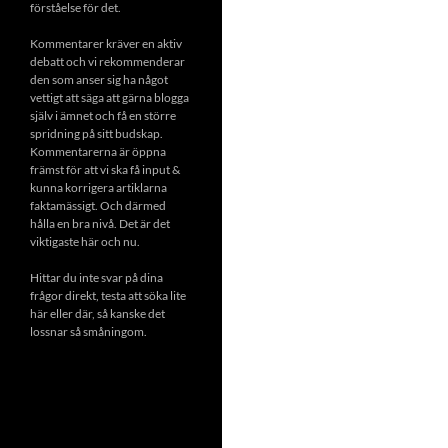
förståelse för det.
Kommentarer kräver en aktiv
debatt och vi rekommenderar
den som anser sig ha något
vettigt att säga att gärna blogga
själv i ämnet och få en större
spridning på sitt budskap.
Kommentarerna är öppna
främst för att vi ska få input &
kunna korrigera artiklarna
faktamässigt. Och därmed
hålla en bra nivå. Det är det
viktigaste här och nu.
Hittar du inte svar på dina
frågor direkt, testa att söka lite
här eller där, så kanske det
lossnar så småningom.