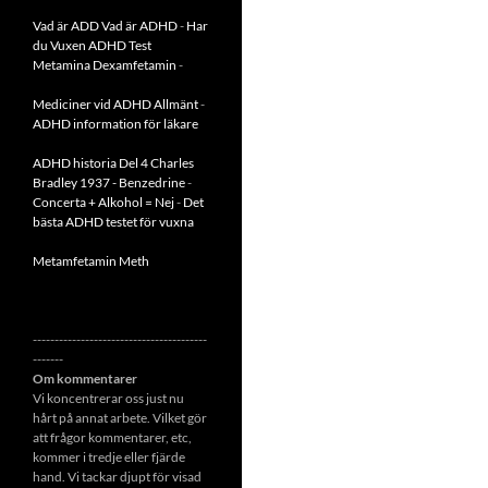
Vad är ADD
Vad är ADHD
-
Har
du Vuxen ADHD Test
Metamina Dexamfetamin
-
Mediciner vid ADHD Allmänt
-
ADHD information för läkare
ADHD historia Del 4 Charles
Bradley 1937 - Benzedrine
-
Concerta + Alkohol = Nej
-
Det
bästa ADHD testet för vuxna
Metamfetamin Meth
----------------------------------------
-------
Om kommentarer
Vi koncentrerar oss just nu
hårt på annat arbete. Vilket gör
att frågor kommentarer, etc,
kommer i tredje eller fjärde
hand. Vi tackar djupt för visad