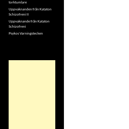
torktumlare
Uppvaknanden från Kataton
Schizofreni II
Uppvaknande från Kataton
Schizofreni
Psykos Varningstecken