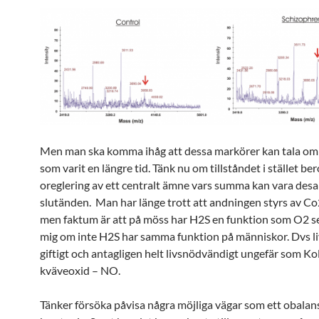
Men man ska komma ihåg att dessa markörer kan tala om e
som varit en längre tid. Tänk nu om tillståndet i stället ber
oreglering av ett centralt ämne vars summa kan vara des
slutänden. Man har länge trott att andningen styrs av Co
men faktum är att på möss har H2S en funktion som O2 se
mig om inte H2S har samma funktion på människor. Dvs liv
giftigt och antagligen helt livsnödvändigt ungefär som K
kväveoxid – NO.
Tänker försöka påvisa några möjliga vägar som ett obala