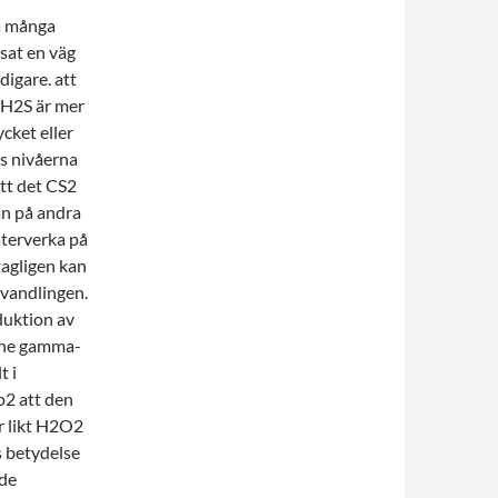
ka många
isat en väg
digare. att
 H2S är mer
ycket eller
vs nivåerna
tt det CS2
an på andra
återverka på
agligen kan
vandlingen.
duktion av
nine gamma-
t i
o2 att den
r likt H2O2
ss betydelse
nde