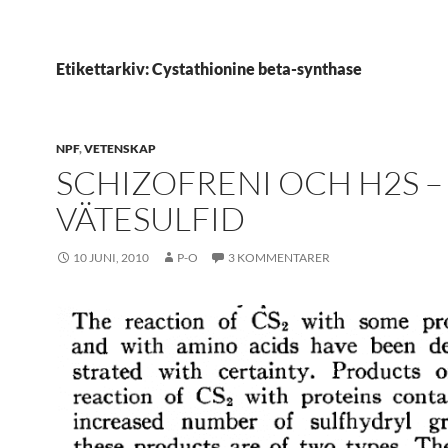
Etikettarkiv: Cystathionine beta-synthase
NPF
,
VETENSKAP
SCHIZOFRENI OCH H2S –
VÄTESULFID
10 JUNI, 2010
P-O
3 KOMMENTARER