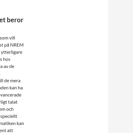
et beror
som vill
rist på NREM
 ytterligare
s hos
a av de
,
ill de mera
nden kan ha
avancerade
igt talat
tem och
speciellt
ematiken kan
ent att