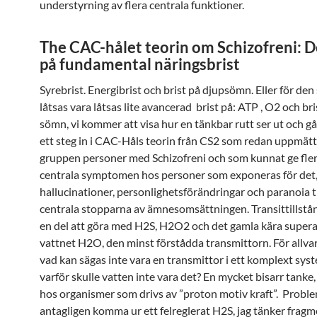
understyrning av flera centrala funktioner.
The CAC-hålet teorin om Schizofreni: D
på fundamental näringsbrist
Syrebrist. Energibrist och brist på djupsömn. Eller för den 
låtsas vara låtsas lite avancerad brist på: ATP , O2 och b
sömn, vi kommer att visa hur en tänkbar rutt ser ut och gå
ett steg in i CAC-Håls teorin från CS2 som redan uppmätt
gruppen personer med Schizofreni och som kunnat ge fler
centrala symptomen hos personer som exponeras för det
hallucinationer, personlighetsförändringar och paranoia t
centrala stopparna av ämnesomsättningen. Transittillstå
en del att göra med H2S, H2O2 och det gamla kära super
vattnet H2O, den minst förstådda transmittorn. För allvarl
vad kan sägas inte vara en transmittor i ett komplext sys
varför skulle vatten inte vara det? En mycket bisarr tanke, 
hos organismer som drivs av ”proton motiv kraft”. Probl
antagligen komma ur ett felreglerat H2S, jag tänker fragm