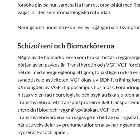
försöka påvisa hur, samt sätta fram ett orsakshjul med fle
vägar in i den symptomatologiska rotundan.
Näringsbrist under stress är en av ingångarna till sympto
Schizofreni och Biomarkörerna
Några av de biomarkörerna som brukar hittas i ryggmärg
början av en psykos är Transthyretin och VGF. VGF förefa
hel del med energireglering att göra, följaktligen också e
synaptiska plasticiteten. VGF ökas av BDNF, träning föref
på mängden av VGF i hippocampus hos möss. Förändring
hittas vid en rad neurologiska och psykiatriska sjukdomar
Transthyretin är ett transportprotein vilket transporterar
thyroxin i blod och ryggmärgsvätskan. VGF och
Transthyretinvärdena kan sägas ge en bild av näringsstatus
här uttrycks delar av prenumerationerna av näringsämnen
hydrerat kol och lipider.