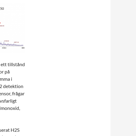
tt tillstånd
or på
amma i
2 detektion
nsor, frågar
sfarligt
olmonoxid,
nserat H2S