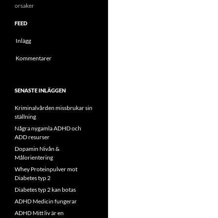
orsaker
FEED
Inlägg
Kommentarer
SENASTE INLÄGGEN
Kriminalvården missbrukar sin
ställning
Några nygamla ADHD och
ADD resurser
Dopamin Nivån &
Målorientering
Whey Proteinpulver mot
Diabetes typ 2
Diabetes typ 2 kan botas
ADHD Medicin fungerar
ADHD Mitt liv är en