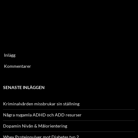
Inlägg
Kommentarer
SENASTE INLÄGGEN
Kriminalvården missbrukar sin ställning
Några nygamla ADHD och ADD resurser
Dopamin Nivån & Målorientering
Whey Proteinpulver mot Diabetes typ 2