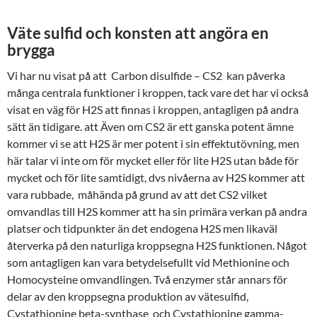
Väte sulfid och konsten att angöra en
brygga
Vi har nu visat på att Carbon disulfide – CS2 kan påverka
många centrala funktioner i kroppen, tack vare det har vi också
visat en väg för H2S att finnas i kroppen, antagligen på andra
sätt än tidigare. att Även om CS2 är ett ganska potent ämne
kommer vi se att H2S är mer potent i sin effektutövning, men
här talar vi inte om för mycket eller för lite H2S utan både för
mycket och för lite samtidigt, dvs nivåerna av H2S kommer att
vara rubbade, måhända på grund av att det CS2 vilket
omvandlas till H2S kommer att ha sin primära verkan på andra
platser och tidpunkter än det endogena H2S men likaväl
återverka på den naturliga kroppsegna H2S funktionen. Något
som antagligen kan vara betydelsefullt vid Methionine och
Homocysteine omvandlingen. Två enzymer står annars för
delar av den kroppsegna produktion av vätesulfid,
Cystathionine beta-synthase och Cystathionine gamma-