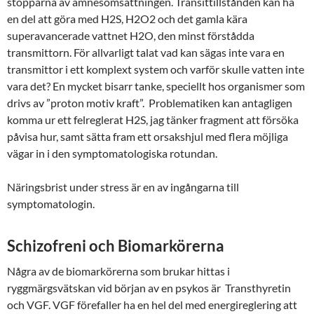
stopparna av ämnesomsättningen. Transittillstånden kan ha
en del att göra med H2S, H2O2 och det gamla kära
superavancerade vattnet H2O, den minst förstådda
transmittorn. För allvarligt talat vad kan sägas inte vara en
transmittor i ett komplext system och varför skulle vatten inte
vara det? En mycket bisarr tanke, speciellt hos organismer som
drivs av ”proton motiv kraft”. Problematiken kan antagligen
komma ur ett felreglerat H2S, jag tänker fragment att försöka
påvisa hur, samt sätta fram ett orsakshjul med flera möjliga
vägar in i den symptomatologiska rotundan.
Näringsbrist under stress är en av ingångarna till
symptomatologin.
Schizofreni och Biomarkörerna
Några av de biomarkörerna som brukar hittas i
ryggmärgsvätskan vid början av en psykos är Transthyretin
och VGF. VGF förefaller ha en hel del med energireglering att