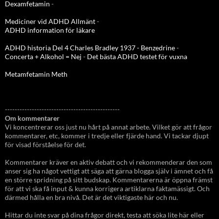
Dexamfetamin
-
Mediciner vid ADHD Allmänt
-
ADHD information för läkare
ADHD historia Del 4 Charles Bradley 1937 - Benzedrine
-
Concerta + Alkohol = Nej
-
Det bästa ADHD testet för vuxna
Metamfetamin Meth
-----------------------------------------------
Om kommentarer
Vi koncentrerar oss just nu hårt på annat arbete. Vilket gör att frågor
kommentarer, etc, kommer i tredje eller fjärde hand. Vi tackar djupt
för visad förståelse för det.
Kommentarer kräver en aktiv debatt och vi rekommenderar den som
anser sig ha något vettigt att säga att gärna blogga själv i ämnet och få
en större spridning på sitt budskap. Kommentarerna är öppna främst
för att vi ska få input & kunna korrigera artiklarna faktamässigt. Och
därmed hålla en bra nivå. Det är det viktigaste här och nu.
Hittar du inte svar på dina frågor direkt, testa att söka lite här eller