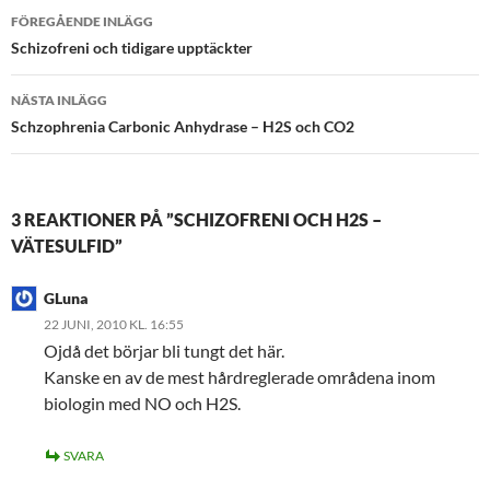
Inläggsnavigering
FÖREGÅENDE INLÄGG
Schizofreni och tidigare upptäckter
NÄSTA INLÄGG
Schzophrenia Carbonic Anhydrase – H2S och CO2
3 REAKTIONER PÅ ”SCHIZOFRENI OCH H2S –
VÄTESULFID”
GLuna
22 JUNI, 2010 KL. 16:55
Ojdå det börjar bli tungt det här.
Kanske en av de mest hårdreglerade områdena inom
biologin med NO och H2S.
SVARA