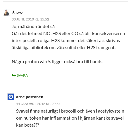
p-o
30 JUNI, 2010 KL. 15:52
Jo, måhända är det så
Går det fel med NO, H2S eller CO så blir konsekvenserna
inte speciellt roliga. H2S kommer det säkert att skrivas
åtskilliga bibliotek om vätesulfid eller H2S framgent.
Några proton wire’s ligger också bra till hands.
SVARA
arne postonen
11 JANUARI, 2018 KL. 20:34
Svavel finns naturligt i brocolli och även i acetylcystein
om nu token har inflammation i hjärnan kanske svavel
kan bota???