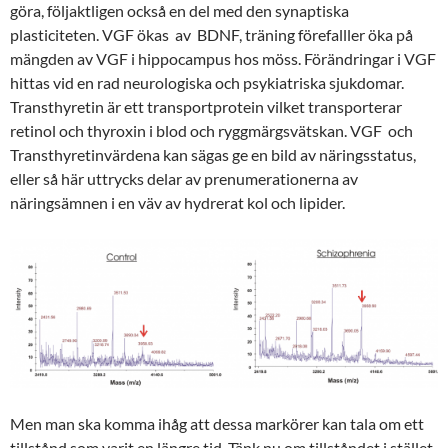
göra, följaktligen också en del med den synaptiska
plasticiteten. VGF ökas av BDNF, träning förefalller öka på
mängden av VGF i hippocampus hos möss. Förändringar i VGF
hittas vid en rad neurologiska och psykiatriska sjukdomar.
Transthyretin är ett transportprotein vilket transporterar
retinol och thyroxin i blod och ryggmärgsvätskan. VGF och
Transthyretinvärdena kan sägas ge en bild av näringsstatus,
eller så här uttrycks delar av prenumerationerna av
näringsämnen i en väv av hydrerat kol och lipider.
Men man ska komma ihåg att dessa markörer kan tala om ett
tillstånd som varit en längre tid. Tänk nu om tillståndet i stället