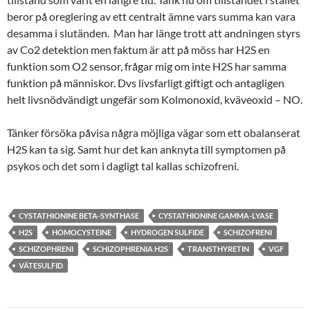
beror på oreglering av ett centralt ämne vars summa kan vara
desamma i slutänden. Man har länge trott att andningen styrs
av Co2 detektion men faktum är att på möss har H2S en
funktion som O2 sensor, frågar mig om inte H2S har samma
funktion på människor. Dvs livsfarligt giftigt och antagligen
helt livsnödvändigt ungefär som Kolmonoxid, kväveoxid – NO.
Tänker försöka påvisa några möjliga vägar som ett obalanserat
H2S kan ta sig. Samt hur det kan anknyta till symptomen på
psykos och det som i dagligt tal kallas schizofreni.
CYSTATHIONINE BETA-SYNTHASE
CYSTATHIONINE GAMMA-LYASE
H2S
HOMOCYSTEINE
HYDROGEN SULFIDE
SCHIZOFRENI
SCHIZOPHRENI
SCHIZOPHRENIA H2S
TRANSTHYRETIN
VGF
VÄTESULFID