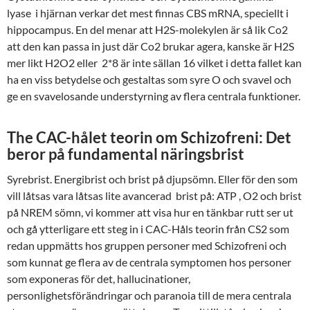
lyase i hjärnan verkar det mest finnas CBS mRNA, speciellt i
hippocampus. En del menar att H2S-molekylen är så lik Co2
att den kan passa in just där Co2 brukar agera, kanske är H2S
mer likt H2O2 eller 2*8 är inte sällan 16 vilket i detta fallet kan
ha en viss betydelse och gestaltas som syre O och svavel och
ge en svavelosande understyrning av flera centrala funktioner.
The CAC-hålet teorin om Schizofreni: Det
beror på fundamental näringsbrist
Syrebrist. Energibrist och brist på djupsömn. Eller för den som
vill låtsas vara låtsas lite avancerad brist på: ATP , O2 och brist
på NREM sömn, vi kommer att visa hur en tänkbar rutt ser ut
och gå ytterligare ett steg in i CAC-Håls teorin från CS2 som
redan uppmätts hos gruppen personer med Schizofreni och
som kunnat ge flera av de centrala symptomen hos personer
som exponeras för det, hallucinationer,
personlighetsförändringar och paranoia till de mera centrala