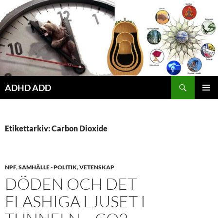
Hoppa
till
innehåll
ADHD ADD
PRIMÄR
MENY
Etikettarkiv: Carbon Dioxide
NPF
,
SAMHÄLLE - POLITIK
,
VETENSKAP
DÖDEN OCH DET
FLASHIGA LJUSET I