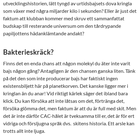
utvecklingshistorien, lätt tyngd av urtidsbajsets dova kringla
som växer med några miljarder kilo i sekunden? Eller är just det
faktum att klubban kommer med skruv ett sammanfattat
budskap till resterande universum om den tårdrypande
papiljottens hädanklämtande andakt?
Bakterieskräck?
Finns det en enda chans att någon molekyl du äter inte varit
bajs någon gång? Antagligen är den chansen ganska liten. Tänk
på det den som inte producerar bajs har faktiskt ingen
existensbiljett här på planetkorven. Det kanske ligger mer i
kringlan än du anar! Vid riktigt kärlek säger det ibland bara
klick. Du kan försöka att inte låtsas om det, förtränga det,
försöka glömma det, men faktum är att du är full med skit. Men
det är inte därför CAC-hålet är tveksamma till er, det är för ert
vidriga och försljugna språk dvs. skitens historia. Ett arsle kan
trotts allt inte ljuga.