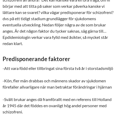
börjar med att titta på saker som verkar påverka kanske vi
lättare kan se svaret? vilka vägar predisponerar för schizofreni?
dvs på ett tidigt stadium grundlägger för sjukdomens
eventuella utveckling. Nedan följer några av de som brukar
anges. Är det någon faktor du tycker saknas, säg gärna till…
Epdidemiologin verkar vara fylld med åsikter, så mycket står
redan klart.
Predisponerande faktorer
-Att vara född eller tillbringat sina första två år i storstadsmiljö
-Kön, fler män drabbas och männens skador av sjukdomen
förefaller allvarligare när man betraktar förändringar i hjärnan
-Svält brukar anges då framförallt med en referens till Holland
år 1945 där det föddes en ovanligt hög andel personer med
schizofreni.