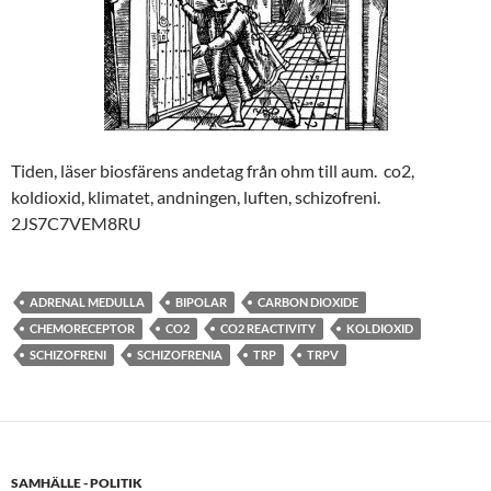
Tiden, läser biosfärens andetag från ohm till aum. co2,
koldioxid, klimatet, andningen, luften, schizofreni.
2JS7C7VEM8RU
ADRENAL MEDULLA
BIPOLAR
CARBON DIOXIDE
CHEMORECEPTOR
CO2
CO2 REACTIVITY
KOLDIOXID
SCHIZOFRENI
SCHIZOFRENIA
TRP
TRPV
SAMHÄLLE - POLITIK