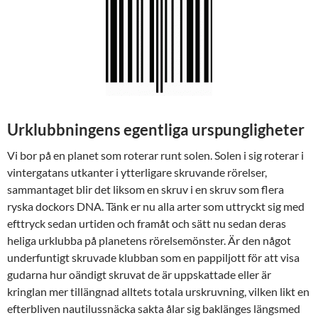
Urklubbningens egentliga urspungligheter
Vi bor på en planet som roterar runt solen. Solen i sig roterar i
vintergatans utkanter i ytterligare skruvande rörelser,
sammantaget blir det liksom en skruv i en skruv som flera
ryska dockors DNA. Tänk er nu alla arter som uttryckt sig med
efttryck sedan urtiden och framåt och sätt nu sedan deras
heliga urklubba på planetens rörelsemönster. Är den något
underfuntigt skruvade klubban som en pappiljott för att visa
gudarna hur oändigt skruvat de är uppskattade eller är
kringlan mer tillängnad alltets totala urskruvning, vilken likt en
efterbliven nautilussnäcka sakta ålar sig baklänges längsmed