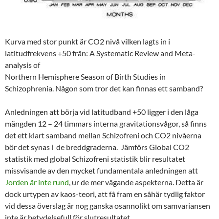
Kurva med stor punkt är CO2 nivå vilken lagts in i
latitudfrekvens +50 från: A Systematic Review and Meta-
analysis of
Northern Hemisphere Season of Birth Studies in
Schizophrenia. Någon som tror det kan finnas ett samband?
Anledningen att börja vid latitudband +50 ligger i den låga
mängden 12 – 24 timmars interna gravitationsvågor, så finns
det ett klart samband mellan Schizofreni och CO2 nivåerna
bör det synas i de breddgraderna. Jämförs Global CO2
statistik med global Schizofreni statistik blir resultatet
missvisande av den mycket fundamentala anledningen att
Jorden är inte rund
, ur de mer vägande aspekterna. Detta är
dock urtypen av kaos-teori, att få fram en såhär tydlig faktor
vid dessa överslag är nog ganska osannolikt om samvariansen
inte är betydelsefull för slutresultatet.