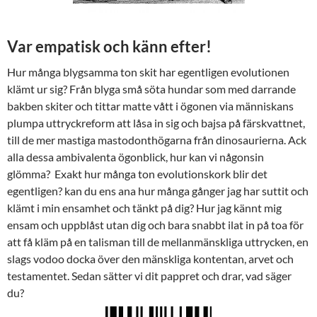
Var empatisk och känn efter!
Hur många blygsamma ton skit har egentligen evolutionen
klämt ur sig? Från blyga små söta hundar som med darrande
bakben skiter och tittar matte vått i ögonen via människans
plumpa uttryckreform att låsa in sig och bajsa på färskvattnet,
till de mer mastiga mastodonthögarna från dinosaurierna. Ack
alla dessa ambivalenta ögonblick, hur kan vi någonsin
glömma? Exakt hur många ton evolutionskork blir det
egentligen? kan du ens ana hur många gånger jag har suttit och
klämt i min ensamhet och tänkt på dig? Hur jag kännt mig
ensam och uppblåst utan dig och bara snabbt ilat in på toa för
att få kläm på en talisman till de mellanmänskliga uttrycken, en
slags vodoo docka över den mänskliga kontentan, arvet och
testamentet. Sedan sätter vi dit pappret och drar, vad säger
du?