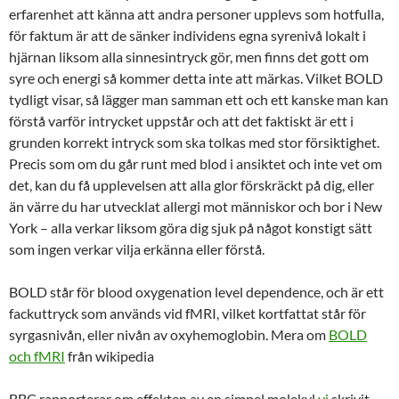
erfarenhet att känna att andra personer upplevs som hotfulla,
för faktum är att de sänker individens egna syrenivå lokalt i
hjärnan liksom alla sinnesintryck gör, men finns det gott om
syre och energi så kommer detta inte att märkas. Vilket BOLD
tydligt visar, så lägger man samman ett och ett kanske man kan
förstå varför intrycket uppstår och att det faktiskt är ett i
grunden korrekt intryck som ska tolkas med stor försiktighet.
Precis som om du går runt med blod i ansiktet och inte vet om
det, kan du få upplevelsen att alla glor förskräckt på dig, eller
än värre du har utvecklat allergi mot människor och bor i New
York – alla verkar liksom göra dig sjuk på något konstigt sätt
som ingen verkar vilja erkänna eller förstå.
BOLD står för blood oxygenation level dependence, och är ett
fackuttryck som används vid fMRI, vilket kortfattat står för
syrgasnivån, eller nivån av oxyhemoglobin. Mera om
BOLD
och fMRI
från wikipedia
BBC rapporterar om effekten av en simpel molekyl
vi
skrivit