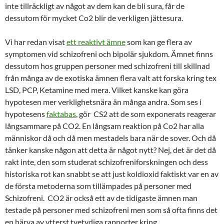
inte tillräckligt av något av dem kan de bli sura, får de
dessutom för mycket Co2 blir de verkligen jättesura.
Vi har redan visat
ett reaktivt ämne
som kan ge flera av
symptomen vid schizofreni och bipolär sjukdom. Ämnet finns
dessutom hos gruppen personer med schizofreni till skillnad
från många av de exotiska ämnen flera valt att forska kring tex
LSD, PCP, Ketamine med mera. Vilket kanske kan göra
hypotesen mer verklighetsnära än många andra. Som ses i
hypotesens
faktabas
, gör CS2 att de som exponerats reagerar
långsammare på CO2. En långsam reaktion på Co2 har alla
människor då och då men mestadels bara när de sover. Och då
tänker kanske någon att detta är något nytt? Nej, det är det då
rakt inte, den som studerat schizofreniforskningen och dess
historiska rot kan snabbt se att just koldioxid faktiskt var en av
de första metoderna som tillämpades på personer med
Schizofreni. CO2 är också ett av de tidigaste ämnen man
testade på personer med schizofreni men som så ofta finns det
en härva av ytterst tvetydiga rapporter kring