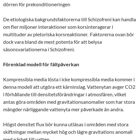
dörren för prekonditioneringen
De etiologiska bakgrundsfaktorerna till Schizofreni kan handla
om fler miljoner interaktioner som korsinteragerar i
multituder av pletoriska korsreaktioner. Faktorerna ovan bör
dock vara bland de mest potenta för att belysa
säsonsvariationerna i Schizofreni.
Förenklad modell för fältpåverkan
Kompressibla media lösta i icke kompressibla media kommer i
denna modell att utgöra ett kärninslag. Vattenytan avger CO2
i förhållande till densitetsförändringar i atmosfären, vilket
antas göra områden med gravitationsanomalier som har stora
mängder närliggande vattenyta mer påverkade än andra.
Högst densitet flux bör kunna utläsas i områden med stora
skiftningar mellan mycket hög och lägre gravitations anomali
med närhet till vatten.