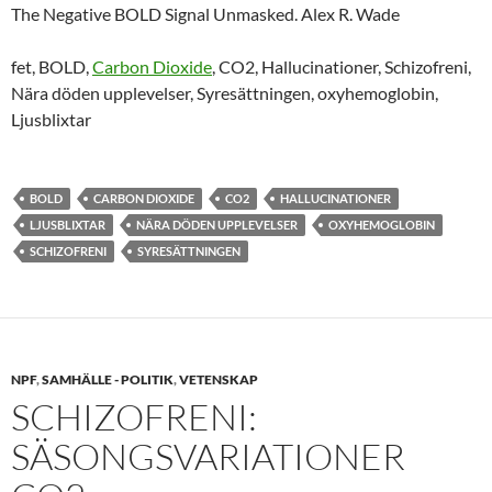
The Negative BOLD Signal Unmasked. Alex R. Wade
fet, BOLD,
Carbon Dioxide
, CO2, Hallucinationer, Schizofreni,
Nära döden upplevelser, Syresättningen, oxyhemoglobin,
Ljusblixtar
BOLD
CARBON DIOXIDE
CO2
HALLUCINATIONER
LJUSBLIXTAR
NÄRA DÖDEN UPPLEVELSER
OXYHEMOGLOBIN
SCHIZOFRENI
SYRESÄTTNINGEN
NPF
,
SAMHÄLLE - POLITIK
,
VETENSKAP
SCHIZOFRENI:
SÄSONGSVARIATIONER