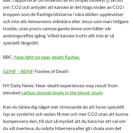
om: CO2 och antyder att kanske är det höga nivåer av CO2 i
kroppen som de flashiga blixtarna i nära döden-upplevelser
och inte alls liemannens stålskära eller Jesus som man tidigare
trodde, utan precis samma gamla ämne som håller vår
andningsreflex igång. Vilket kanske trotts allt inte är så
speciellt långsökt.
BBC:
New light on near-death flashes
.
GDNF – BDNF
Flashes of Death
NY Daily News: Near-death experiences may result from
elevated
carbon dioxide levels in the blood: study
Kan du tänka dig något mer stressande än att ha en speciellt
typ av syrebrist och sedan få mer och mer CO2 utan att kunna
kompensera den, till slut så mycket att du bara har ett val om
du vill överleva, du måste hibernera eller gå i dvala som det