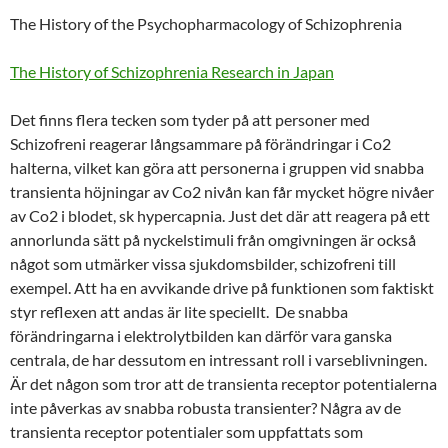
The History of the Psychopharmacology of Schizophrenia
The History of Schizophrenia Research in Japan
Det finns flera tecken som tyder på att personer med
Schizofreni reagerar långsammare på förändringar i Co2
halterna, vilket kan göra att personerna i gruppen vid snabba
transienta höjningar av Co2 nivån kan får mycket högre nivåer
av Co2 i blodet, sk hypercapnia. Just det där att reagera på ett
annorlunda sätt på nyckelstimuli från omgivningen är också
något som utmärker vissa sjukdomsbilder, schizofreni till
exempel. Att ha en avvikande drive på funktionen som faktiskt
styr reflexen att andas är lite speciellt. De snabba
förändringarna i elektrolytbilden kan därför vara ganska
centrala, de har dessutom en intressant roll i varseblivningen.
Är det någon som tror att de transienta receptor potentialerna
inte påverkas av snabba robusta transienter? Några av de
transienta receptor potentialer som uppfattats som