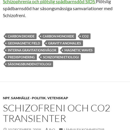
Schizophrenia och plötslig spädbarnsdöd SIDS
Plötslig
spädbarnsdöd har säsongsmässiga samvariationer med
Schizofreni.
CARBON DIOXIDE
CARBON MONOXIDE
CO2
GEOMAGNETIC FIELD
GRAVITY ANOMALIES
INTERNA GRAVITATIONSVÅGOR
MAGNETIC WAVES
PREDISPONERING
SCHIZOFRENI ETIOLOGI
SÄSONGSBUNDEN ETIOLOGI
NPF
,
SAMHÄLLE - POLITIK
,
VETENSKAP
SCHIZOFRENI OCH CO2
TRANSIENTER
10 DECEMBER, 2009
P-O
LÄMNA EN KOMMENTAR