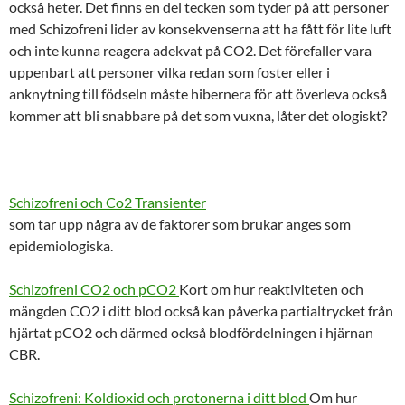
också heter. Det finns en del tecken som tyder på att personer
med Schizofreni lider av konsekvenserna att ha fått för lite luft
och inte kunna reagera adekvat på CO2. Det förefaller vara
uppenbart att personer vilka redan som foster eller i
anknytning till födseln måste hibernera för att överleva också
kommer att bli snabbare på det som vuxna, låter det ologiskt?
Schizofreni och Co2 Transienter
som tar upp några av de faktorer som brukar anges som
epidemiologiska.
Schizofreni CO2 och pCO2
Kort om hur reaktiviteten och
mängden CO2 i ditt blod också kan påverka partialtrycket från
hjärtat pCO2 och därmed också blodfördelningen i hjärnan
CBR.
Schizofreni: Koldioxid och protonerna i ditt blod
Om hur