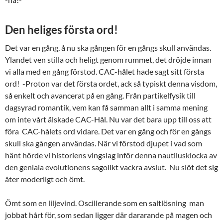
Den heliges första ord!
Det var en gång, å nu ska gången för en gångs skull användas.
Ylandet ven stilla och heligt genom rummet, det dröjde innan
vi alla med en gång förstod. CAC-hålet hade sagt sitt första
ord! -Proton var det första ordet, ack så typiskt denna visdom,
så enkelt och avancerat på en gång. Från partikelfysik till
dagsyrad romantik, vem kan få samman allt i samma mening
om inte vårt älskade CAC-Hål. Nu var det bara upp till oss att
föra CAC-hålets ord vidare. Det var en gång och för en gångs
skull ska gången användas. När vi förstod djupet i vad som
hänt hörde vi historiens vingslag inför denna nautilusklocka av
den geniala evolutionens sagolikt vackra avslut. Nu slöt det sig
åter moderligt och ömt.
Ömt som en liljevind. Oscillerande som en saltlösning man
jobbat hårt för, som sedan ligger där dararande på magen och