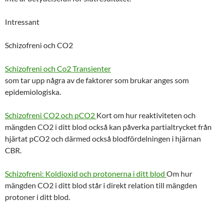
Intressant
Schizofreni och CO2
Schizofreni och Co2 Transienter
som tar upp några av de faktorer som brukar anges som
epidemiologiska.
Schizofreni CO2 och pCO2
Kort om hur reaktiviteten och
mängden CO2 i ditt blod också kan påverka partialtrycket från
hjärtat pCO2 och därmed också blodfördelningen i hjärnan
CBR.
Schizofreni: Koldioxid och protonerna i ditt blod
Om hur
mängden CO2 i ditt blod står i direkt relation till mängden
protoner i ditt blod.