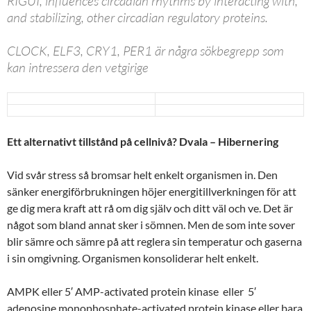
RIGUI, influences circadian rhythms by interacting with,
and stabilizing, other circadian regulatory proteins.
CLOCK, ELF3, CRY1, PER1 är några sökbegrepp som
kan intressera den vetgirige
Ett alternativt tillstånd på cellnivå? Dvala – Hibernering
Vid svår stress så bromsar helt enkelt organismen in. Den
sänker energiförbrukningen höjer energitillverkningen för att
ge dig mera kraft att rå om dig själv och ditt väl och ve. Det är
något som bland annat sker i sömnen. Men de som inte sover
blir sämre och sämre på att reglera sin temperatur och gaserna
i sin omgivning. Organismen konsoliderar helt enkelt.
AMPK eller 5′ AMP-activated protein kinase eller 5′
adenosine monophosphate-activated protein kinase eller bara