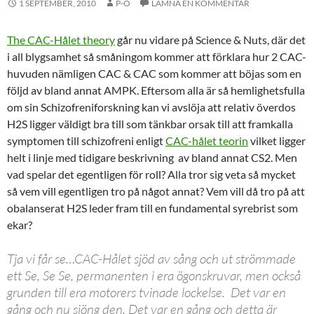
1 SEPTEMBER, 2010
P-O
LÄMNA EN KOMMENTAR
The CAC-Hålet theory
går nu vidare på Science & Nuts, där det
i all blygsamhet så småningom kommer att förklara hur 2 CAC-
huvuden nämligen CAC & CAC som kommer att böjas som en
följd av bland annat AMPK. Eftersom alla är så hemlighetsfulla
om sin Schizofreniforskning kan vi avslöja att relativ överdos
H2S ligger väldigt bra till som tänkbar orsak till att framkalla
symptomen till schizofreni enligt
CAC-hålet teorin
vilket ligger
helt i linje med tidigare beskrivning av bland annat CS2. Men
vad spelar det egentligen för roll? Alla tror sig veta så mycket
så vem vill egentligen tro på något annat? Vem vill då tro på att
obalanserat H2S leder fram till en fundamental syrebrist som
ekar?
Tja vi får se…CAC-Hålet sjöd av sång och ut strömmade
ett Se, Se Se, permanenten i era ögonskruvar, men också
grunden till era motorers tvinade lockelse. Det var en
gång och nu sjöng den. Det var en gång och detta är