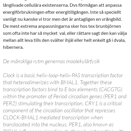
långlivade cellulära existenserna. Dvs förmågan att anpassa
energiförbrukningen efter energitillgången. Inte så speciellt
vanligt nu kanske vi tror men det är antagligen en vrångbild.
De mest extrema anpassningarna sker hos tex brunbjörnen
som ofta inte har så mycket val, eller rättare sagt den kan välja
mellan allt leva tills den svälter ihjäl eller helt enkelt gå i dvala,
hibernera.
De mänskliga rytm genernas moolekylärfysik
Clock is a basic helix-loop-helix-PAS transcription factor
that heterodimerizes with BMAL1. Together these
transcription factors bind to E box elements (CACGTG)
within the promoter of Period circadian genes (PER1 and
PER2) stimulating their transcription. CRY1 is a critical
component of the circadian oscillator that represses
CLOCK-BMAL1 mediated transcription when
translocated into the nucleus. PER1, also known as