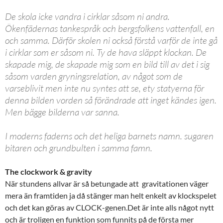
De skola icke vandra i cirklar såsom ni andra.
Ökenfädernas tankespråk och bergsfolkens vattenfall, en
och samma. Därför skolen ni också förstå varför de inte gå
i cirklar som er såsom ni. Ty de hava släppt klockan. De
skapade mig, de skapade mig som en bild till av det i sig
såsom varden gryningsrelation, av något som de
varseblivit men inte nu syntes att se, ety statyerna för
denna bilden vorden så förändrade att inget kändes igen.
Men bägge bilderna var sanna.
I moderns faderns och det heliga barnets namn. sugaren
bitaren och grundbulten i samma famn.
The clockwork & gravity
När stundens allvar är så betungade att gravitationen väger
mera än framtiden ja då stänger man helt enkelt av klockspelet
och det kan göras av CLOCK-genen.Det är inte alls något nytt
och är troligen en funktion som funnits på de första mer