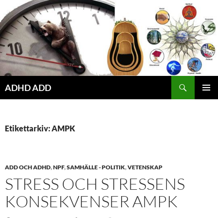
Hoppa
till
innehåll
ADHD ADD
PRIMÄR
MENY
Etikettarkiv: AMPK
ADD OCH ADHD
,
NPF
,
SAMHÄLLE - POLITIK
,
VETENSKAP
STRESS OCH STRESSENS
KONSEKVENSER AMPK