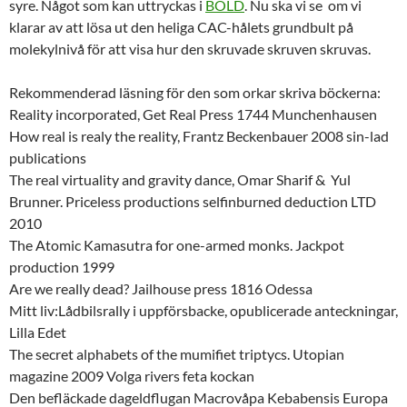
syre. Något som kan uttryckas i
BOLD
. Nu ska vi se om vi
klarar av att lösa ut den heliga CAC-hålets grundbult på
molekylnivå för att visa hur den skruvade skruven skruvas.
Rekommenderad läsning för den som orkar skriva böckerna:
Reality incorporated, Get Real Press 1744 Munchenhausen
How real is realy the reality, Frantz Beckenbauer 2008 sin-lad
publications
The real virtuality and gravity dance, Omar Sharif & Yul
Brunner. Priceless productions selfinburned deduction LTD
2010
The Atomic Kamasutra for one-armed monks. Jackpot
production 1999
Are we really dead? Jailhouse press 1816 Odessa
Mitt liv:Lådbilsrally i uppförsbacke, opublicerade anteckningar,
Lilla Edet
The secret alphabets of the mumifiet triptycs. Utopian
magazine 2009 Volga rivers feta kockan
Den befläckade dageldflugan Macrovåpa Kebabensis Europa