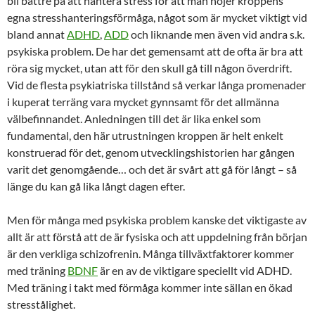
bli bättre på att hantera stress för att man höjer kroppens
egna stresshanteringsförmåga, något som är mycket viktigt vid
bland annat
ADHD
,
ADD
och liknande men även vid andra s.k.
psykiska problem. De har det gemensamt att de ofta är bra att
röra sig mycket, utan att för den skull gå till någon överdrift.
Vid de flesta psykiatriska tillstånd så verkar långa promenader
i kuperat terräng vara mycket gynnsamt för det allmänna
välbefinnandet. Anledningen till det är lika enkel som
fundamental, den här utrustningen kroppen är helt enkelt
konstruerad för det, genom utvecklingshistorien har gången
varit det genomgående… och det är svårt att gå för långt – så
länge du kan gå lika långt dagen efter.
Men för många med psykiska problem kanske det viktigaste av
allt är att förstå att de är fysiska och att uppdelning från början
är den verkliga schizofrenin. Många tillväxtfaktorer kommer
med träning
BDNF
är en av de viktigare speciellt vid ADHD.
Med träning i takt med förmåga kommer inte sällan en ökad
stresstålighet.