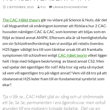
1 SEPTEMBER, 2010
P-O
LÄMNA EN KOMMENTAR
The CAC-Hålet theory
går nu vidare på Science & Nuts, där det
i all blygsamhet så småningom kommer att förklara hur 2 CAC-
huvuden nämligen CAC & CAC som kommer att böjas som en
följd av bland annat AMPK. Eftersom alla är så hemlighetsfulla
om sin Schizofreniforskning kan vi avslöja att relativ överdos
H2S ligger väldigt bra till som tänkbar orsak till att framkalla
symptomen till schizofreni enligt
CAC-hålet teorin
vilket ligger
helt i linje med tidigare beskrivning av bland annat CS2. Men
vad spelar det egentligen för roll? Alla tror sig veta så mycket
så vem vill egentligen tro på något annat? Vem vill då tro på att
obalanserat H2S leder fram till en fundamental syrebrist som
ekar?
Tja vi får se…CAC-Hålet sjöd av sång och ut strömmade
ett Se, Se Se, permanenten i era ögonskruvar, men också
grunden till era motorers tvinade lockelse. Det var en