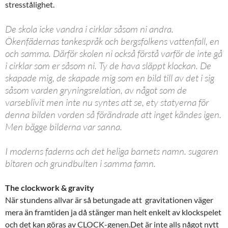
stresstålighet.
De skola icke vandra i cirklar såsom ni andra.
Ökenfädernas tankespråk och bergsfolkens vattenfall, en
och samma. Därför skolen ni också förstå varför de inte gå
i cirklar som er såsom ni. Ty de hava släppt klockan. De
skapade mig, de skapade mig som en bild till av det i sig
såsom varden gryningsrelation, av något som de
varseblivit men inte nu syntes att se, ety statyerna för
denna bilden vorden så förändrade att inget kändes igen.
Men bägge bilderna var sanna.
I moderns faderns och det heliga barnets namn. sugaren
bitaren och grundbulten i samma famn.
The clockwork & gravity
När stundens allvar är så betungade att gravitationen väger
mera än framtiden ja då stänger man helt enkelt av klockspelet
och det kan göras av CLOCK-genen.Det är inte alls något nytt