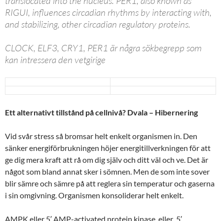
translocated into the nucleus. PER1, also known as
RIGUI, influences circadian rhythms by interacting with,
and stabilizing, other circadian regulatory proteins.
CLOCK, ELF3, CRY1, PER1 är några sökbegrepp som
kan intressera den vetgirige
Ett alternativt tillstånd på cellnivå? Dvala – Hibernering
Vid svår stress så bromsar helt enkelt organismen in. Den
sänker energiförbrukningen höjer energitillverkningen för att
ge dig mera kraft att rå om dig själv och ditt väl och ve. Det är
något som bland annat sker i sömnen. Men de som inte sover
blir sämre och sämre på att reglera sin temperatur och gaserna
i sin omgivning. Organismen konsoliderar helt enkelt.
AMPK eller 5′ AMP-activated protein kinase eller 5′