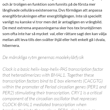
och är troligen en funktion som funnits på de första mer
långlivade cellulära existenserna. Dvs förmågan att anpassa
energiförbrukningen efter energitillgången. Inte så speciellt
vanligt nu kanske vi tror men det är antagligen en vrångbild.
De mest extrema anpassningarna sker hos tex brunbjörnen
som ofta inte har så mycket val, eller rättare sagt den kan välja
mellan allt leva tills den svälter ihjäl eller helt enkelt gå i dvala,
hibernera.
De mänskliga rytm genernas moolekylärfysik
Clock is a basic helix-loop-helix-PAS transcription factor
that heterodimerizes with BMAL1. Together these
transcription factors bind to E box elements (CACGTG)
within the promoter of Period circadian genes (PER1 and
PER2) stimulating their transcription. CRY1 is a critical
component of the circadian oscillator that represses
CLOCK-BMAL1 mediated transcription when