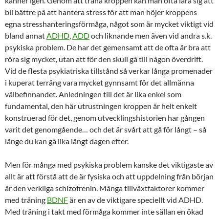
känner igen. Genom att träna kroppen kan man ofta lära sig att
bli bättre på att hantera stress för att man höjer kroppens
egna stresshanteringsförmåga, något som är mycket viktigt vid
bland annat
ADHD
,
ADD
och liknande men även vid andra s.k.
psykiska problem. De har det gemensamt att de ofta är bra att
röra sig mycket, utan att för den skull gå till någon överdrift.
Vid de flesta psykiatriska tillstånd så verkar långa promenader
i kuperat terräng vara mycket gynnsamt för det allmänna
välbefinnandet. Anledningen till det är lika enkel som
fundamental, den här utrustningen kroppen är helt enkelt
konstruerad för det, genom utvecklingshistorien har gången
varit det genomgående… och det är svårt att gå för långt – så
länge du kan gå lika långt dagen efter.
Men för många med psykiska problem kanske det viktigaste av
allt är att förstå att de är fysiska och att uppdelning från början
är den verkliga schizofrenin. Många tillväxtfaktorer kommer
med träning
BDNF
är en av de viktigare speciellt vid ADHD.
Med träning i takt med förmåga kommer inte sällan en ökad