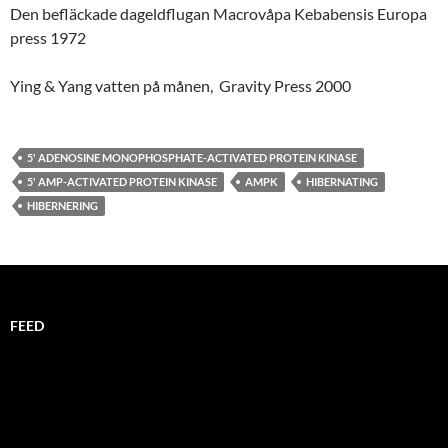
Den befläckade dageldflugan Macrovåpa Kebabensis Europa
press 1972
Ying & Yang vatten på månen, Gravity Press 2000
5' ADENOSINE MONOPHOSPHATE-ACTIVATED PROTEIN KINASE
5' AMP-ACTIVATED PROTEIN KINASE
AMPK
HIBERNATING
HIBERNERING
FEED