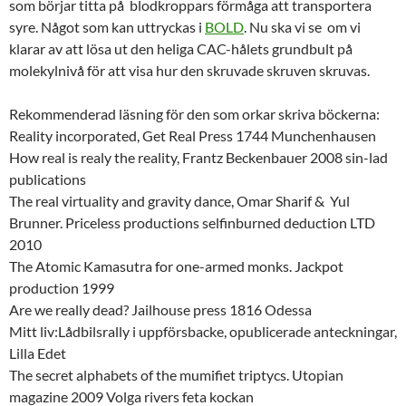
som börjar titta på blodkroppars förmåga att transportera
syre. Något som kan uttryckas i
BOLD
. Nu ska vi se om vi
klarar av att lösa ut den heliga CAC-hålets grundbult på
molekylnivå för att visa hur den skruvade skruven skruvas.
Rekommenderad läsning för den som orkar skriva böckerna:
Reality incorporated, Get Real Press 1744 Munchenhausen
How real is realy the reality, Frantz Beckenbauer 2008 sin-lad
publications
The real virtuality and gravity dance, Omar Sharif & Yul
Brunner. Priceless productions selfinburned deduction LTD
2010
The Atomic Kamasutra for one-armed monks. Jackpot
production 1999
Are we really dead? Jailhouse press 1816 Odessa
Mitt liv:Lådbilsrally i uppförsbacke, opublicerade anteckningar,
Lilla Edet
The secret alphabets of the mumifiet triptycs. Utopian
magazine 2009 Volga rivers feta kockan