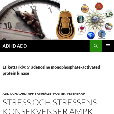
Hoppa
till
innehåll
ADHD ADD
PRIMÄR
MENY
Etikettarkiv: 5′ adenosine monophosphate-activated
protein kinase
ADD OCH ADHD
,
NPF
,
SAMHÄLLE - POLITIK
,
VETENSKAP
STRESS OCH STRESSENS
KONSEKVENSER AMPK