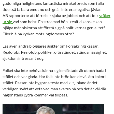
gudomliga helighetens fantastiska mirakel precis som i alla
tider, så ta bara emot nu och gnäll inte era negativa jävlar.
AB rapporterar att förre blir sjuka av jobbet och att folk
vräker
ur sig
vad som helst. En streamad bön i realtid kanske kan
hjälpa människorna att förstå sig på politikernas genialitet?
Eller hjälpa kyrkan mot ungdomens otro?
Läs även andra bloggares åsikter om Försäkringskassan,
Realofobi, Realofob, politiker, oförståndet, ståndsmässighet,
sjukdom,intressant nog
Folket ska inte behöva känna sig lemlästade åk ut och bada i
stället och var glada. Har folk inte bröd kan de väl äta kakor i
stället. Passar inte bygorna testa med kilt, ibland är det
verkligen svårt att veta vad man ska tro på och det är väl där
någonstans Lycra kommer väl tillpass.