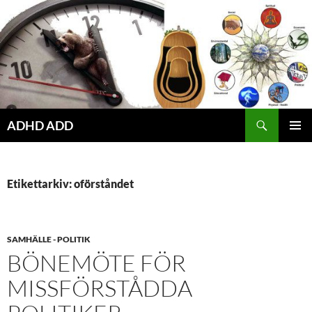
Hoppa
till
innehåll
ADHD ADD
PRIMÄR
MENY
Etikettarkiv: oförståndet
SAMHÄLLE - POLITIK
BÖNEMÖTE FÖR
MISSFÖRSTÅDDA