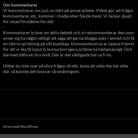
Om kommentarer
Vi koncentrerar oss just nu hårt på annat arbete. Vilket gör att frågor
kommentarer, etc, kommer i tredje eller fjärde hand. Vi tackar djupt
för visad förståelse för det.
Kommentarer kräver en aktiv debatt och vi rekommenderar den som
anser sig ha något vettigt att säga att gärna blogga själv i ämnet och få
en större spridning på sitt budskap. Kommentarerna är öppna främst
för att vi ska få input & kunna korrigera artiklarna faktamässigt. Och
därmed hålla en bra nivå. Det är det viktigaste här och nu.
Hittar du inte svar på dina frågor direkt, testa att söka lite här eller
där, så kanske det lossnar så småningom.
Drivs med WordPress