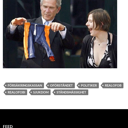
FÖRSÄKRINGSKASSAN
OFÖRSTÅNDET
POLITIKER
REALOFOB
REALOFOBI
SJUKDOM
STÅNDSMÄSSIGHET
FEED