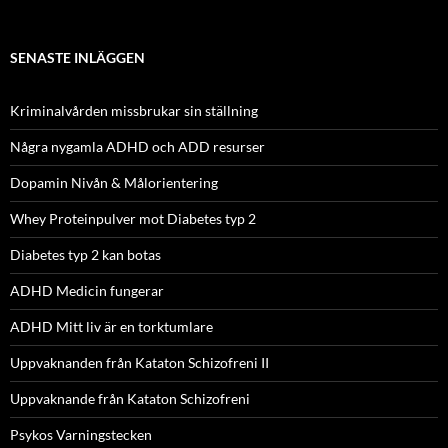
SENASTE INLÄGGEN
Kriminalvården missbrukar sin ställning
Några nygamla ADHD och ADD resurser
Dopamin Nivån & Målorientering
Whey Proteinpulver mot Diabetes typ 2
Diabetes typ 2 kan botas
ADHD Medicin fungerar
ADHD Mitt liv är en torktumlare
Uppvaknanden från Kataton Schizofreni II
Uppvaknande från Kataton Schizofreni
Psykos Varningstecken