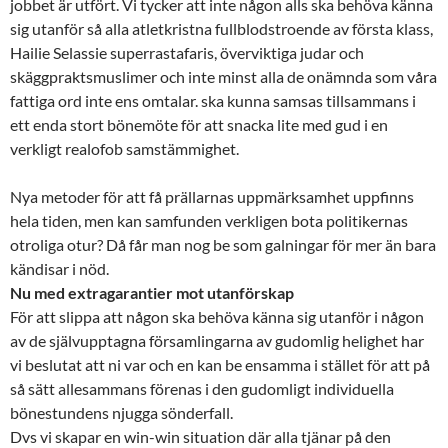
jobbet är utfört. Vi tycker att inte någon alls ska behöva känna
sig utanför så alla atletkristna fullblodstroende av första klass,
Hailie Selassie superrastafaris, överviktiga judar och
skäggpraktsmuslimer och inte minst alla de onämnda som våra
fattiga ord inte ens omtalar. ska kunna samsas tillsammans i
ett enda stort bönemöte för att snacka lite med gud i en
verkligt realofob samstämmighet.
Nya metoder för att få prällarnas uppmärksamhet uppfinns
hela tiden, men kan samfunden verkligen bota politikernas
otroliga otur? Då får man nog be som galningar för mer än bara
kändisar i nöd.
Nu med extragarantier mot utanförskap
För att slippa att någon ska behöva känna sig utanför i någon
av de självupptagna församlingarna av gudomlig helighet har
vi beslutat att ni var och en kan be ensamma i stället för att på
så sätt allesammans förenas i den gudomligt individuella
bönestundens njugga sönderfall.
Dvs vi skapar en win-win situation där alla tjänar på den