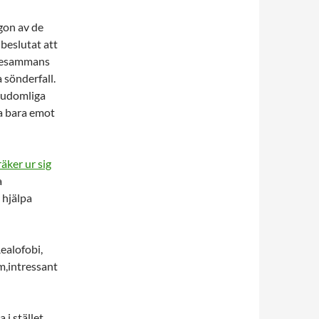
ågon av de
beslutat att
allesammans
 sönderfall.
 gudomliga
ta bara emot
räker ur sig
a
 hjälpa
ealofobi,
m,intressant
 i stället