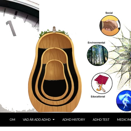
OM
VAD ÄR ADD ADHD
ADHD HISTORY
ADHD TEST
MEDICIN