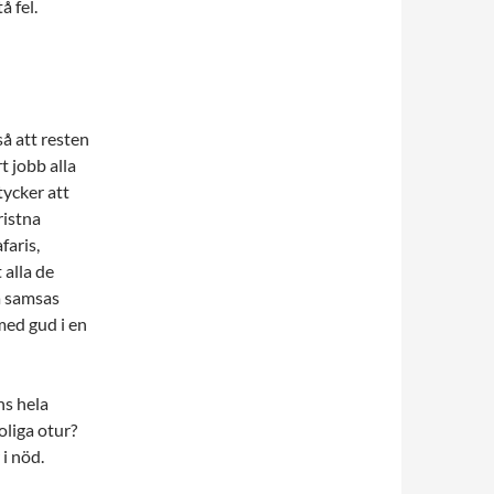
å fel.
så att resten
t jobb alla
tycker att
ristna
faris,
 alla de
a samsas
med gud i en
ns hela
oliga otur?
i nöd.