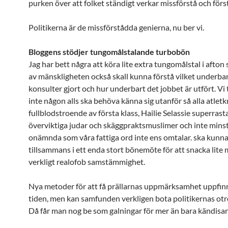
purken över att folket ständigt verkar missförstå och först
Politikerna är de missförstådda genierna, nu ber vi.
Bloggens stödjer tungomålstalande turbobön
Jag har bett några att köra lite extra tungomålstal i afton 
av mänskligheten också skall kunna förstå vilket underbar
konsulter gjort och hur underbart det jobbet är utfört. Vi 
inte någon alls ska behöva känna sig utanför så alla atletk
fullblodstroende av första klass, Hailie Selassie superrasta
överviktiga judar och skäggpraktsmuslimer och inte minst
onämnda som våra fattiga ord inte ens omtalar. ska kunn
tillsammans i ett enda stort bönemöte för att snacka lite 
verkligt realofob samstämmighet.
Nya metoder för att få prällarnas uppmärksamhet uppfin
tiden, men kan samfunden verkligen bota politikernas otr
Då får man nog be som galningar för mer än bara kändisar 