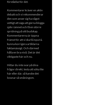
förståelse för det.
Kommentarer kräver en aktiv
debatt och vi rekommenderar
den som anser sig ha något
vettigt att säga att gärna blogga
själv i ämnet och få en större
spridning på sitt budskap.
Kommentarerna är öppna
främst för att vi ska få input &
kunna korrigera artiklarna
faktamässigt. Och därmed
hålla en bra nivå. Det är det
viktigaste här och nu.
Hittar du inte svar på dina
frågor direkt, testa att söka lite
här eller där, så kanske det
lossnar så småningom.