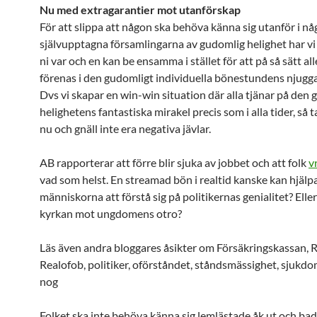
Nu med extragarantier mot utanförskap
För att slippa att någon ska behöva känna sig utanför i n
självupptagna församlingarna av gudomlig helighet har vi 
ni var och en kan be ensamma i stället för att på så sätt 
förenas i den gudomligt individuella bönestundens njugga
Dvs vi skapar en win-win situation där alla tjänar på den
helighetens fantastiska mirakel precis som i alla tider, så 
nu och gnäll inte era negativa jävlar.
AB rapporterar att förre blir sjuka av jobbet och att folk
v
vad som helst. En streamad bön i realtid kanske kan hjälp
människorna att förstå sig på politikernas genialitet? Eller
kyrkan mot ungdomens otro?
Läs även andra bloggares åsikter om Försäkringskassan, R
Realofob, politiker, oförståndet, ståndsmässighet, sjukdo
nog
Folket ska inte behöva känna sig lemlästade åk ut och bada