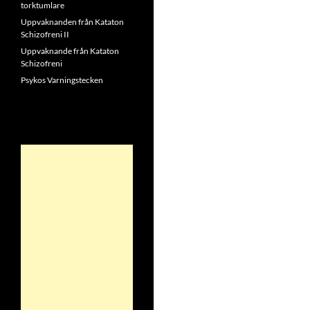
torktumlare
Uppvaknanden från Kataton
Schizofreni II
Uppvaknande från Kataton
Schizofreni
Psykos Varningstecken