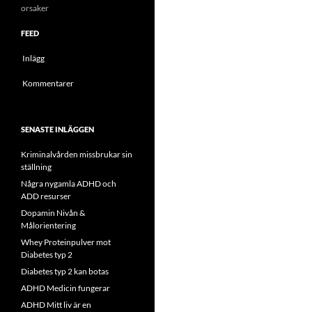
orsaker
FEED
Inlägg
Kommentarer
SENASTE INLÄGGEN
Kriminalvården missbrukar sin
ställning
Några nygamla ADHD och
ADD resurser
Dopamin Nivån &
Målorientering
Whey Proteinpulver mot
Diabetes typ 2
Diabetes typ 2 kan botas
ADHD Medicin fungerar
ADHD Mitt liv är en