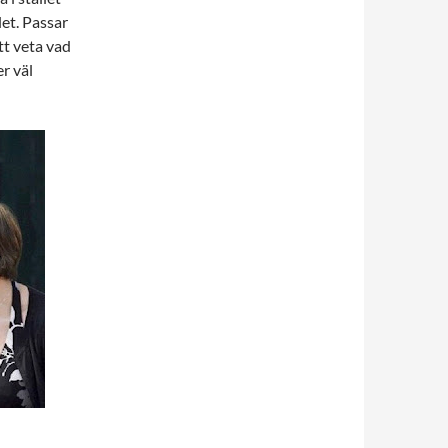
let. Passar
tt veta vad
r väl