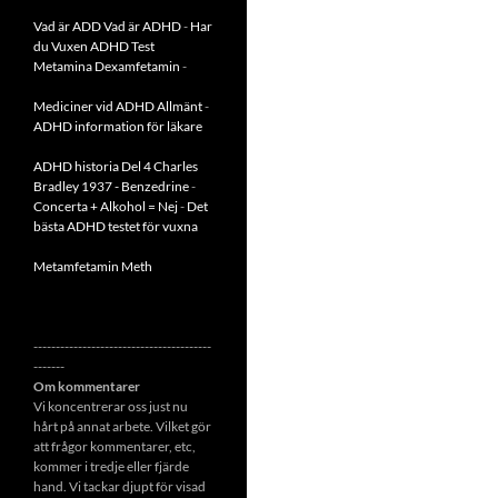
Vad är ADD
Vad är ADHD
-
Har
du Vuxen ADHD Test
Metamina Dexamfetamin
-
Mediciner vid ADHD Allmänt
-
ADHD information för läkare
ADHD historia Del 4 Charles
Bradley 1937 - Benzedrine
-
Concerta + Alkohol = Nej
-
Det
bästa ADHD testet för vuxna
Metamfetamin Meth
----------------------------------------
-------
Om kommentarer
Vi koncentrerar oss just nu
hårt på annat arbete. Vilket gör
att frågor kommentarer, etc,
kommer i tredje eller fjärde
hand. Vi tackar djupt för visad