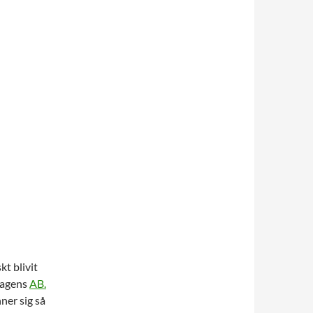
kt blivit
dagens
AB.
ner sig så