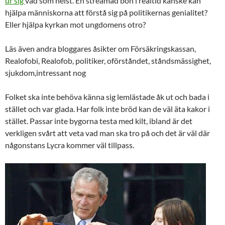
ur sig
vad som helst. En streamad bön i realtid kanske kan
hjälpa människorna att förstå sig på politikernas genialitet?
Eller hjälpa kyrkan mot ungdomens otro?
Läs även andra bloggares åsikter om Försäkringskassan,
Realofobi, Realofob, politiker, oförståndet, ståndsmässighet,
sjukdom,intressant nog
Folket ska inte behöva känna sig lemlästade åk ut och bada i
stället och var glada. Har folk inte bröd kan de väl äta kakor i
stället. Passar inte bygorna testa med kilt, ibland är det
verkligen svårt att veta vad man ska tro på och det är väl där
någonstans Lycra kommer väl tillpass.