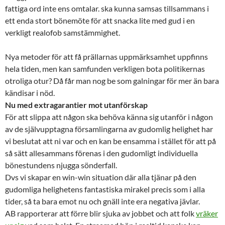
fattiga ord inte ens omtalar. ska kunna samsas tillsammans i
ett enda stort bönemöte för att snacka lite med gud i en
verkligt realofob samstämmighet.
Nya metoder för att få prällarnas uppmärksamhet uppfinns
hela tiden, men kan samfunden verkligen bota politikernas
otroliga otur? Då får man nog be som galningar för mer än bara
kändisar i nöd.
Nu med extragarantier mot utanförskap
För att slippa att någon ska behöva känna sig utanför i någon
av de självupptagna församlingarna av gudomlig helighet har
vi beslutat att ni var och en kan be ensamma i stället för att på
så sätt allesammans förenas i den gudomligt individuella
bönestundens njugga sönderfall.
Dvs vi skapar en win-win situation där alla tjänar på den
gudomliga helighetens fantastiska mirakel precis som i alla
tider, så ta bara emot nu och gnäll inte era negativa jävlar.
AB rapporterar att förre blir sjuka av jobbet och att folk
vräker