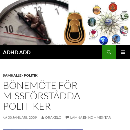
Hoppa
till
innehåll
ADHD ADD
PRIMÄR
MENY
SAMHÄLLE - POLITIK
BÖNEMÖTE FÖR
MISSFÖRSTÅDDA
POLITIKER
30 JANUARI, 2009
ORAKELO
LÄMNA EN KOMMENTAR