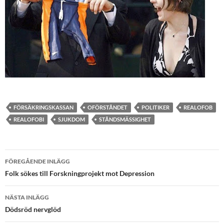
FÖRSÄKRINGSKASSAN
OFÖRSTÅNDET
POLITIKER
REALOFOB
REALOFOBI
SJUKDOM
STÅNDSMÄSSIGHET
Inläggsnavigering
FÖREGÅENDE INLÄGG
Folk sökes till Forskningprojekt mot Depression
NÄSTA INLÄGG
Dödsröd nervglöd