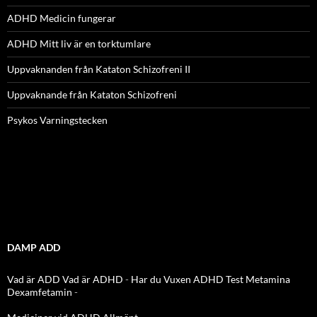
ADHD Medicin fungerar
ADHD Mitt liv är en torktumlare
Uppvaknanden från Kataton Schizofreni II
Uppvaknande från Kataton Schizofreni
Psykos Varningstecken
DAMP ADD
Vad är ADD
Vad är ADHD
-
Har du Vuxen ADHD Test
Metamina
Dexamfetamin
-