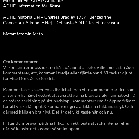
Mediciner vid ADHD Allmänt
-
ADHD information för läkare
ADHD historia Del 4 Charles Bradley 1937 - Benzedrine
-
Concerta + Alkohol = Nej
-
Det bästa ADHD testet för vuxna
Metamfetamin Meth
-----------------------------------------------
Om kommentarer
Vi koncentrerar oss just nu hårt på annat arbete. Vilket gör att frågor
kommentarer, etc, kommer i tredje eller fjärde hand. Vi tackar djupt
för visad förståelse för det.
Kommentarer kräver en aktiv debatt och vi rekommenderar den som
anser sig ha något vettigt att säga att gärna blogga själv i ämnet och få
en större spridning på sitt budskap. Kommentarerna är öppna främst
för att vi ska få input & kunna korrigera artiklarna faktamässigt. Och
därmed hålla en bra nivå. Det är det viktigaste här och nu.
Hittar du inte svar på dina frågor direkt, testa att söka lite här eller
där, så kanske det lossnar så småningom.