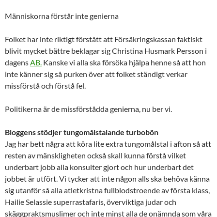
Människorna förstår inte genierna
Folket har inte riktigt förstått att Försäkringskassan faktiskt
blivit mycket bättre beklagar sig Christina Husmark Persson i
dagens
AB.
Kanske vi alla ska försöka hjälpa henne så att hon
inte känner sig så purken över att folket ständigt verkar
missförstå och förstå fel.
Politikerna är de missförstådda genierna, nu ber vi.
Bloggens stödjer tungomålstalande turbobön
Jag har bett några att köra lite extra tungomålstal i afton så att
resten av mänskligheten också skall kunna förstå vilket
underbart jobb alla konsulter gjort och hur underbart det
jobbet är utfört. Vi tycker att inte någon alls ska behöva känna
sig utanför så alla atletkristna fullblodstroende av första klass,
Hailie Selassie superrastafaris, överviktiga judar och
skäggpraktsmuslimer och inte minst alla de onämnda som våra