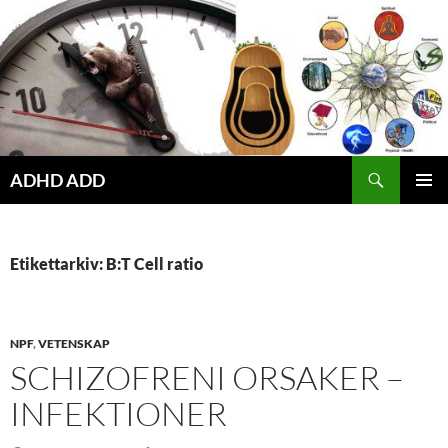
Hoppa
till
innehåll
ADHD ADD
PRIMÄR
MENY
Etikettarkiv: B:T Cell ratio
NPF
,
VETENSKAP
SCHIZOFRENI ORSAKER –
INFEKTIONER