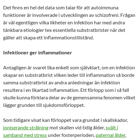
Det finns en hel del data som talar för att autoimmuna
funktioner är involverade i utvecklingen av schizofreni. Frågan
är väl egentligen vilka likheter en infektion har med andra
tänkbara etiologier tex essentiella substratbrister när det
gäller att skapa ett inflammationstillstånd.
Infektioner ger inflammationer
Antagligen är svaret lika enkelt som självklart, om en infektion
skapar en substratbrist vilken leder till inflammation så borde
samma substratbrist av andra anledningar än infektion
resultera i en likartad inflammation. Ett förlopp som i så fall
skulle kunna förklara delar av de gemensamma fenomen vilket
lägger grunden till sjukdomsförloppet.
Som tidigare visat kan förloppet vara grundat i skallskador,
joniserande strålning
mot skallen vid tidig ålder,
svält i
samband med stress
under fosterperioden,
paternal ålder
,