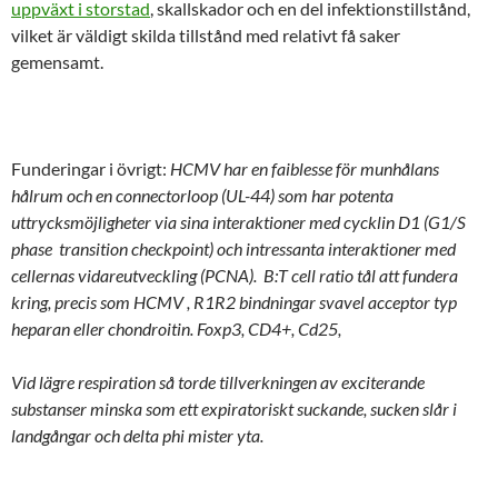
uppväxt i storstad
, skallskador och en del infektionstillstånd,
vilket är väldigt skilda tillstånd med relativt få saker
gemensamt.
Funderingar i övrigt:
HCMV har en faiblesse för munhålans
hålrum och en connectorloop (UL-44) som har potenta
uttrycksmöjligheter via sina interaktioner med cycklin D1 (G1/S
phase transition checkpoint) och intressanta interaktioner med
cellernas vidareutveckling (PCNA). B:T cell ratio tål att fundera
kring, precis som HCMV , R1R2 bindningar svavel acceptor typ
heparan eller chondroitin. Foxp3, CD4+, Cd25,
Vid lägre respiration så torde tillverkningen av exciterande
substanser minska som ett expiratoriskt suckande, sucken slår i
landgångar och delta phi mister yta.