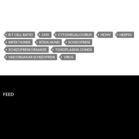
B:T CELL RATIO
CMV
CYTOMEGALOVIRUS
HCMV
HERPES
INFEKTIONER
RÖDA HUND
SCHIZOFRENI
SCHIZOFRENI ORSAKER
TOXOPLASMA GONDII
VAD ORSAKAR SCHIZOFRENI
VIRUS
FEED