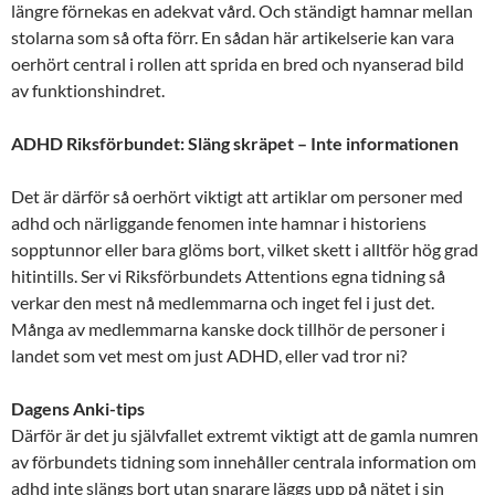
längre förnekas en adekvat vård. Och ständigt hamnar mellan
stolarna som så ofta förr. En sådan här artikelserie kan vara
oerhört central i rollen att sprida en bred och nyanserad bild
av funktionshindret.
ADHD Riksförbundet: Släng skräpet – Inte informationen
Det är därför så oerhört viktigt att artiklar om personer med
adhd och närliggande fenomen inte hamnar i historiens
sopptunnor eller bara glöms bort, vilket skett i alltför hög grad
hitintills. Ser vi Riksförbundets Attentions egna tidning så
verkar den mest nå medlemmarna och inget fel i just det.
Många av medlemmarna kanske dock tillhör de personer i
landet som vet mest om just ADHD, eller vad tror ni?
Dagens Anki-tips
Därför är det ju självfallet extremt viktigt att de gamla numren
av förbundets tidning som innehåller centrala information om
adhd inte slängs bort utan snarare läggs upp på nätet i sin