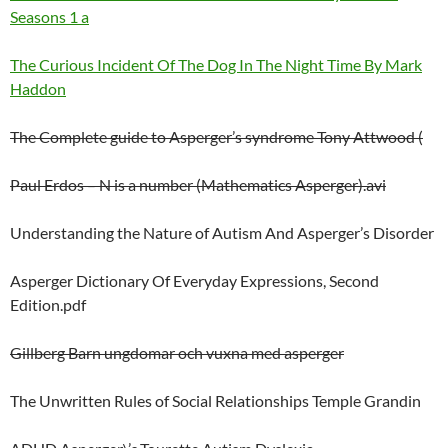
Seasons 1 a
The Curious Incident Of The Dog In The Night Time By Mark
Haddon
The Complete guide to Asperger’s syndrome Tony Attwood (
Paul Erdos – N is a number (Mathematics Asperger).avi
Understanding the Nature of Autism And Asperger’s Disorder
Asperger Dictionary Of Everyday Expressions, Second
Edition.pdf
Gillberg Barn ungdomar och vuxna med asperger
The Unwritten Rules of Social Relationships Temple Grandin