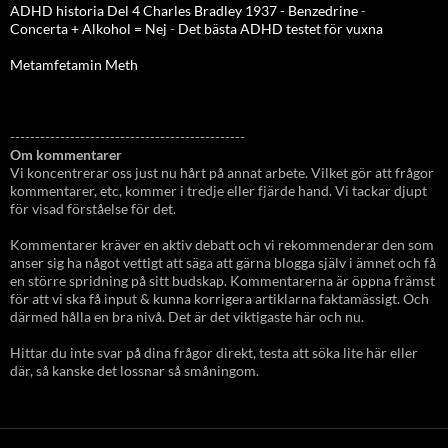
ADHD historia Del 4 Charles Bradley 1937 - Benzedrine
-
Concerta + Alkohol = Nej
-
Det bästa ADHD testet för vuxna
Metamfetamin Meth
-----------------------------------------------
Om kommentarer
Vi koncentrerar oss just nu hårt på annat arbete. Vilket gör att frågor
kommentarer, etc, kommer i tredje eller fjärde hand. Vi tackar djupt
för visad förståelse för det.
Kommentarer kräver en aktiv debatt och vi rekommenderar den som
anser sig ha något vettigt att säga att gärna blogga själv i ämnet och få
en större spridning på sitt budskap. Kommentarerna är öppna främst
för att vi ska få input & kunna korrigera artiklarna faktamässigt. Och
därmed hålla en bra nivå. Det är det viktigaste här och nu.
Hittar du inte svar på dina frågor direkt, testa att söka lite här eller
där, så kanske det lossnar så småningom.