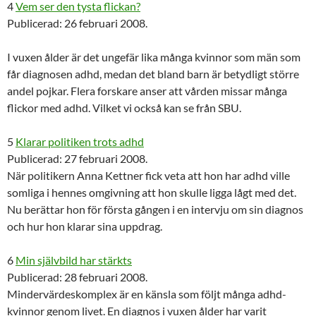
4
Vem ser den tysta flickan?
Publicerad: 26 februari 2008.
I vuxen ålder är det ungefär lika många kvinnor som män som
får diagnosen adhd, medan det bland barn är betydligt större
andel pojkar. Flera forskare anser att vården missar många
flickor med adhd. Vilket vi också kan se från SBU.
5
Klarar politiken trots adhd
Publicerad: 27 februari 2008.
När politikern Anna Kettner fick veta att hon har adhd ville
somliga i hennes omgivning att hon skulle ligga lågt med det.
Nu berättar hon för första gången i en intervju om sin diagnos
och hur hon klarar ­sina uppdrag.
6
Min självbild har stärkts
Publicerad: 28 februari 2008.
Mindervärdeskomplex är en känsla som följt många adhd-
kvinnor genom livet. En diagnos i vuxen ålder har varit