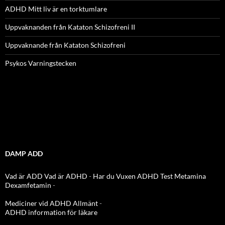
ADHD Mitt liv är en torktumlare
Uppvaknanden från Kataton Schizofreni II
Uppvaknande från Kataton Schizofreni
Psykos Varningstecken
DAMP ADD
Vad är ADD
Vad är ADHD
-
Har du Vuxen ADHD Test
Metamina
Dexamfetamin
-
Mediciner vid ADHD Allmänt
-
ADHD information för läkare