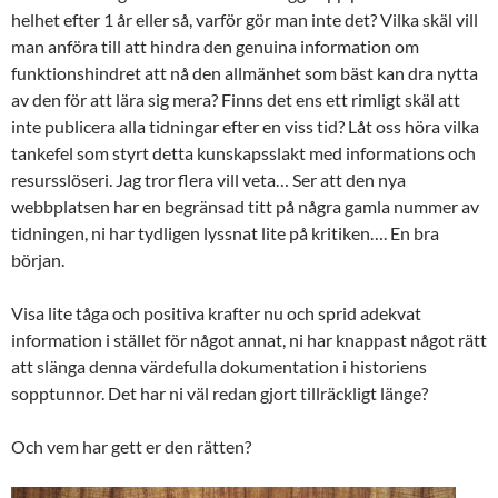
helhet efter 1 år eller så, varför gör man inte det? Vilka skäl vill
man anföra till att hindra den genuina information om
funktionshindret att nå den allmänhet som bäst kan dra nytta
av den för att lära sig mera? Finns det ens ett rimligt skäl att
inte publicera alla tidningar efter en viss tid? Låt oss höra vilka
tankefel som styrt detta kunskapsslakt med informations och
resursslöseri. Jag tror flera vill veta… Ser att den nya
webbplatsen har en begränsad titt på några gamla nummer av
tidningen, ni har tydligen lyssnat lite på kritiken…. En bra
början.
Visa lite tåga och positiva krafter nu och sprid adekvat
information i stället för något annat, ni har knappast något rätt
att slänga denna värdefulla dokumentation i historiens
sopptunnor. Det har ni väl redan gjort tillräckligt länge?
Och vem har gett er den rätten?