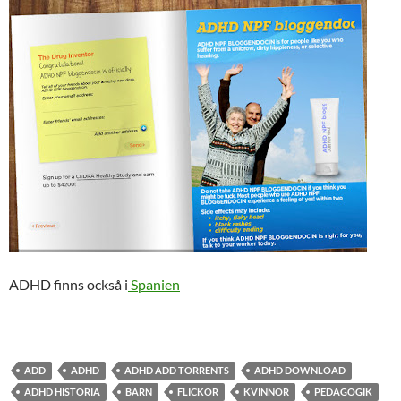
ADHD finns också i
Spanien
ADD
ADHD
ADHD ADD TORRENTS
ADHD DOWNLOAD
ADHD HISTORIA
BARN
FLICKOR
KVINNOR
PEDAGOGIK