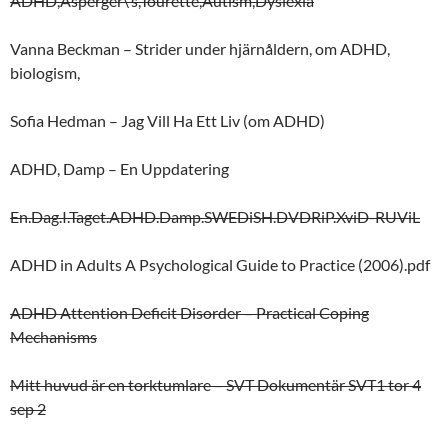
ADHD,Asperger\’s,Tourette,Autism,Dyslexia
Vanna Beckman – Strider under hjärnåldern, om ADHD,
biologism,
Sofia Hedman – Jag Vill Ha Ett Liv (om ADHD)
ADHD, Damp – En Uppdatering
En.Dag.I.Taget.ADHD.Damp.SWEDiSH.DVDRiP.XviD-RUViL
ADHD in Adults A Psychological Guide to Practice (2006).pdf
ADHD Attention Deficit Disorder – Practical Coping
Mechanisms
Mitt huvud är en torktumlare – SVT Dokumentär SVT1 tor 4
sep 2