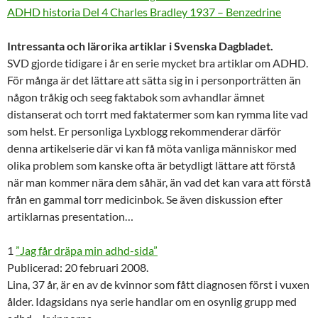
ADHD historia Del 4 Charles Bradley 1937 – Benzedrine
Intressanta och lärorika artiklar i Svenska Dagbladet.
SVD gjorde tidigare i år en serie mycket bra artiklar om ADHD.
För många är det lättare att sätta sig in i personporträtten än
någon tråkig och seeg faktabok som avhandlar ämnet
distanserat och torrt med faktatermer som kan rymma lite vad
som helst. Er personliga Lyxblogg rekommenderar därför
denna artikelserie där vi kan få möta vanliga människor med
olika problem som kanske ofta är betydligt lättare att förstå
när man kommer nära dem såhär, än vad det kan vara att förstå
från en gammal torr medicinbok. Se även diskussion efter
artiklarnas presentation…
1
”Jag får dräpa min adhd-sida”
Publicerad: 20 februari 2008.
Lina, 37 år, är en av de kvinnor som fått diagnosen först i vuxen
ålder. Idagsidans nya serie handlar om en osynlig grupp med