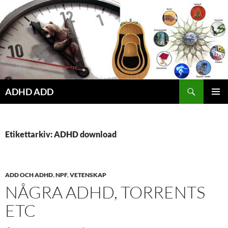
Hoppa
till
innehåll
ADHD ADD
PRIMÄR
MENY
Etikettarkiv: ADHD download
ADD OCH ADHD
,
NPF
,
VETENSKAP
NÅGRA ADHD, TORRENTS
ETC