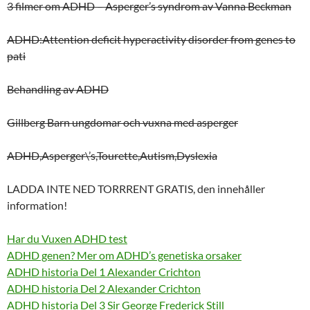
3 filmer om ADHD – Asperger’s syndrom av Vanna Beckman
ADHD:Attention deficit hyperactivity disorder from genes to
pati
Behandling av ADHD
Gillberg Barn ungdomar och vuxna med asperger
ADHD,Asperger\’s,Tourette,Autism,Dyslexia
LADDA INTE NED TORRRENT GRATIS, den innehåller
information!
Har du Vuxen ADHD test
ADHD genen?
Mer om ADHD’s genetiska orsaker
ADHD historia Del 1 Alexander Crichton
ADHD historia Del 2
Alexander Crichton
ADHD historia
Del 3 Sir George Frederick Still