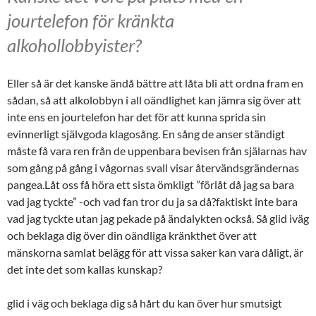
jourtelefon för kränkta
alkohollobbyister?
Eller så är det kanske ändå bättre att låta bli att ordna fram en
sådan, så att alkolobbyn i all oändlighet kan jämra sig över att
inte ens en jourtelefon har det för att kunna sprida sin
evinnerligt självgoda klagosång. En sång de anser ständigt
måste få vara ren från de uppenbara bevisen från själarnas hav
som gång på gång i vågornas svall visar återvändsgrändernas
pangea.Låt oss få höra ett sista ömkligt ”förlåt då jag sa bara
vad jag tyckte” -och vad fan tror du ja sa då?faktiskt inte bara
vad jag tyckte utan jag pekade på ändalykten också. Så glid iväg
och beklaga dig över din oändliga kränkthet över att
mänskorna samlat belägg för att vissa saker kan vara dåligt, är
det inte det som kallas kunskap?
glid i väg och beklaga dig så hårt du kan över hur smutsigt