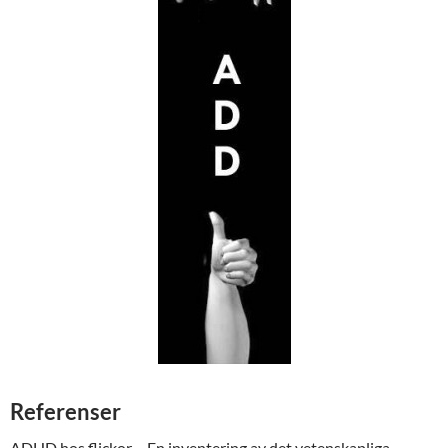
Referenser
ADHD hos flickor – En inventering av det vetenskapliga