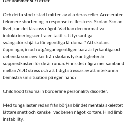
Det kommer surt efter
Och detta stod ristad i mitten av alla deras celler.
Accelerated
telomere shortening in response to life stress
. Skolan. Skolan
livet, kan det lära oss något. Vad kan den normativa
indoktrineringscentralen ta till sitt fyrkantiga
svängsdörrshjärta för egentliga lärdomar? Att skolans
öppningar, in och utgångar egentligen bara är fyrkantiga och
det enda som avviker från skolans fyrkantigheter är
soppnedkasten för de är runda. Finns det några mer samband
mellan ADD stress och att tidigt stressas av att inte kunna
bemästra sin situation på egen hand?
Childhood trauma in borderline personality disorder.
Med tunga laster redan från början blir det mentala skelettet
lättare snett och kanske i vadbenen något kortare. Hind limb
instability.