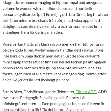
Magnetic resonance imaging of hippocampal and amygdala
volume in women with childhood abuse and borderline
personalitydisorder (pdf) En möjlig och bra förklaring till att en
del får en mindre bra chans från början att växa upp till ett
drägligt liv som de själva kan styra och forma, men det finns
antagligen flera förklaringar än den.
Vissa verkar trotts allt klara sig bra men de har fått förlita sig
på den goda turen. Avslutningsvis handlar detta naturligtvis
inte bara om unga flickor, men det är just de som verkar få
minst hjälp trotts att det finns en hel del tecken på att hjälpen
behövs som bäst hos den grupp som inte skriker eller slåss i
första läget. Men vi alla måste kanske någon dag undra varför
en del
väljer
ett liv i ett livslångt paincry.
Stress öken, Dödsförhårligande Telomerer,
Flickor ADD
, ADD
symptom, Pedagogik, Sociallingvistik, Paincry, Låt
dödsbegråtenheten …. Den pedagogiska böjelsen för vem är
den egentligen bra för? Tja det beror på vem du är.