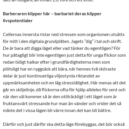
Barberaren klipper hår – barbariet deras klipper
livspotentialer
Cellernas innersta ristar ned stressen som organismen utsätts
för mitt i den digitala grundplåten. Jagets ”dig” i tal och skrift.
De är bara att digga läget eller vad tänker du egentligen? För
hur påtagligt blir inte egentligen just detta för unga flickor som
redan tidigt halkar efter i grundfärdigheterna men som
plötsligt har en ryggsäck att bära, när hennes två sköraste
delar är just kontinuerliga viljestyrda riktandet av
uppmärksamheten och en låg stresstålighet. Här menas att det
går en skiljelinje, då flickorna ofta för hjälp alldeles för sent och
när den väl kommer så är den otillräckligt i ett läget som är
fruktansvärt stressande hur man än vänder och vrider det så
måste det i vissa lägen bli värre innan det kan bli bättre.
Därför och just därför ska detta läge förebyggas, det bör också