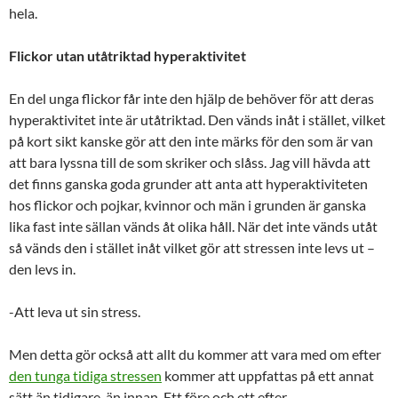
hela.
Flickor utan utåtriktad hyperaktivitet
En del unga flickor får inte den hjälp de behöver för att deras
hyperaktivitet inte är utåtriktad. Den vänds inåt i stället, vilket
på kort sikt kanske gör att den inte märks för den som är van
att bara lyssna till de som skriker och slåss. Jag vill hävda att
det finns ganska goda grunder att anta att hyperaktiviteten
hos flickor och pojkar, kvinnor och män i grunden är ganska
lika fast inte sällan vänds åt olika håll. När det inte vänds utåt
så vänds den i stället inåt vilket gör att stressen inte levs ut –
den levs in.
-Att leva ut sin stress.
Men detta gör också att allt du kommer att vara med om efter
den tunga tidiga stressen
kommer att uppfattas på ett annat
sätt än tidigare, än innan. Ett före och ett efter.