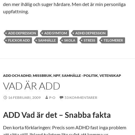
den mer ihålig och suger hårdare. Men det är min personliga
uppfattning.
ADD DEPRESSION
ADD SYMTOM
ADHD DEPRESSION
FLICKOR ADD
SAMHÄLLE
SKOLA
STRESS
TELOMERER
ADD OCH ADHD
,
MISSBRUK
,
NPF
,
SAMHÄLLE - POLITIK
,
VETENSKAP
VAD ÄR ADD
16 FEBRUARI, 2009
P-O
53 KOMMENTARER
ADD Vad är det – Snabba fakta
Den korta förklaringen: Precis som ADHD fast inga problem
att sitta still. Ibland tvärtom lite svårt att komma ur