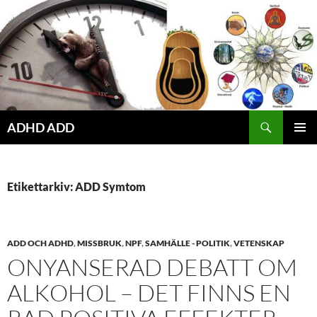
Hoppa
till
innehåll
ADHD ADD
PRIMÄR
MENY
Etikettarkiv: ADD Symtom
ADD OCH ADHD
,
MISSBRUK
,
NPF
,
SAMHÄLLE - POLITIK
,
VETENSKAP
ONYANSERAD DEBATT OM
ALKOHOL – DET FINNS EN