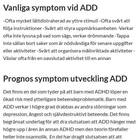
Vanliga symptom vid
ADD
-Ofta mycket lättdistraherad av yttre stimuli -Ofta svårt att
följa instruktioner -Svårt att styra uppmärksamheten -Verkar
ofta inte lyssna på vad som sägs, verkar drömmande -Tappa
inte sällan bort saker som är nödvändiga för senare uppgifter
eller aktiviteter -Svårt att organisera målinriktade aktiviteter -
Växlar ofta från en oavslutad aktivitet till en annan
Prognos symptom utveckling
ADD
Det finns en del som tyder på att barn med ADHD löper en
ökad risk med ytterligare beteendeproblematik. Barn med
ADD
verkar i högre grad drabbas av andra störningar som
depression, ångest och självdestruktivt beteende. Det finns
begränsat underlag för att dra slutsatsen att ADD hänger med
högre upp i åren än annan ADHD men den teorin förefaller
heller inte osannolik. En del har dragit slutsatsen att att