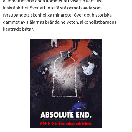
alkomaffiosona ändå kommer att visa sin känsliga
inskränkthet över att inte få stå oemotsagda som
fyrsupandets skenheliga minareter över det historiska
dammet av själarnas brända helveten, alkoholistbarnens
kantrade båtar.