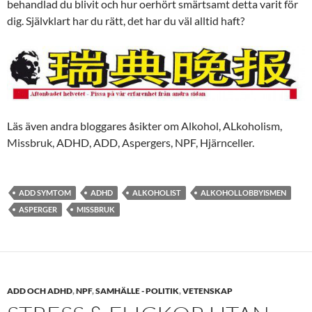
behandlad du blivit och hur oerhört smärtsamt detta varit för
dig. Självklart har du rätt, det har du väl alltid haft?
Läs även andra bloggares åsikter om Alkohol, ALkoholism,
Missbruk, ADHD, ADD, Aspergers, NPF, Hjärnceller.
ADD SYMTOM
ADHD
ALKOHOLIST
ALKOHOLLOBBYISMEN
ASPERGER
MISSBRUK
ADD OCH ADHD
,
NPF
,
SAMHÄLLE - POLITIK
,
VETENSKAP