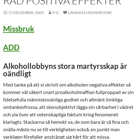
RAD POSITIVA EFFEKTER
17 DECEMBER, 2009
P-O
LÄMNA EN KOMMENTAR
Missbruk
ADD
Alkohollobbyns stora martyrsskap är
oändligt
Med tanke på att vi skrivit om alkoholen negativa effekter så
kommer väl säkert snart proalkoholmaffian fullproppad av sin
lidelsefulla människovänliga godhet och allmänt ömkliga
omtankesfrossa, att skenobjektivt lägga sin sårbarhet i vädret
och yla över att vetenskapliga faktum kring fenomenet
klarlagts. Stackarna så hemskt va, de som bara är så fina och
snälla måste nu se till verkligheten också, en punkt man
verkligen förefaller ansträngt sig hårt för att missa.