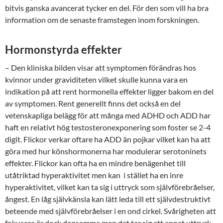
bitvis ganska avancerat tycker en del. För den som vill ha bra
information om de senaste framstegen inom forskningen.
Hormonstyrda effekter
– Den kliniska bilden visar att symptomen förändras hos
kvinnor under graviditeten vilket skulle kunna vara en
indikation på att rent hormonella effekter ligger bakom en del
av symptomen. Rent generellt finns det också en del
vetenskapliga belägg för att många med ADHD och ADD har
haft en relativt hög testosteronexponering som foster se 2-4
digit. Flickor verkar oftare ha ADD än pojkar vilket kan ha att
göra med hur könshormonerna har modulerar serotoninets
effekter. Flickor kan ofta ha en mindre benägenhet till
utåtriktad hyperaktivitet men kan i stället ha en inre
hyperaktivitet, vilket kan ta sig i uttryck som självförebråelser,
ångest. En låg självkänsla kan lätt leda till ett självdestruktivt
beteende med självförebråelser i en ond cirkel. Svårigheten att
fokusera är dock densamma men det tar sig ett annat uttryck.