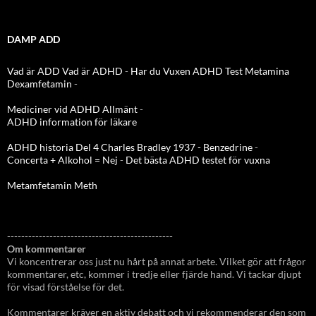
DAMP ADD
Vad är ADD
Vad är ADHD
-
Har du Vuxen ADHD Test
Metamina
Dexamfetamin
-
Mediciner vid ADHD Allmänt
-
ADHD information för läkare
ADHD historia Del 4 Charles Bradley 1937 - Benzedrine
-
Concerta + Alkohol = Nej
-
Det bästa ADHD testet för vuxna
Metamfetamin Meth
-----------------------------------------------
Om kommentarer
Vi koncentrerar oss just nu hårt på annat arbete. Vilket gör att frågor
kommentarer, etc, kommer i tredje eller fjärde hand. Vi tackar djupt
för visad förståelse för det.
Kommentarer kräver en aktiv debatt och vi rekommenderar den som