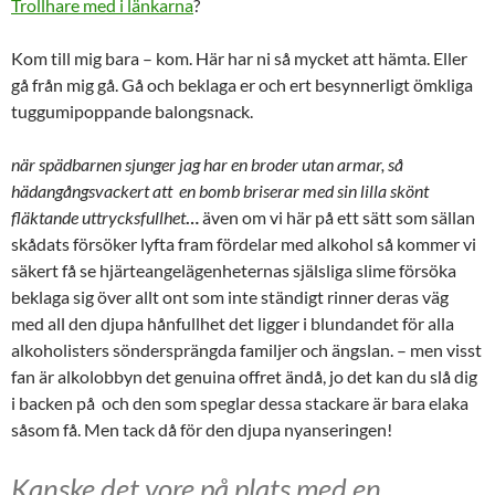
Trollhare med i länkarna
?
Kom till mig bara – kom. Här har ni så mycket att hämta. Eller
gå från mig gå. Gå och beklaga er och ert besynnerligt ömkliga
tuggumipoppande balongsnack.
när spädbarnen sjunger jag har en broder utan armar, så
hädangångsvackert att en bomb briserar med sin lilla skönt
fläktande uttrycksfullhet
…
även om vi här på ett sätt som sällan
skådats försöker lyfta fram fördelar med alkohol så kommer vi
säkert få se hjärteangelägenheternas själsliga slime försöka
beklaga sig över allt ont som inte ständigt rinner deras väg
med all den djupa hånfullhet det ligger i blundandet för alla
alkoholisters söndersprängda familjer och ängslan. – men visst
fan är alkolobbyn det genuina offret ändå, jo det kan du slå dig
i backen på och den som speglar dessa stackare är bara elaka
såsom få. Men tack då för den djupa nyanseringen!
Kanske det vore på plats med en