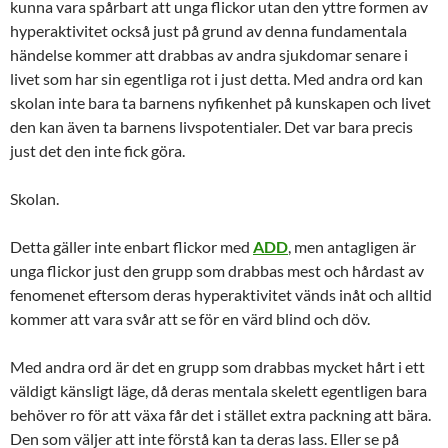
kunna vara spårbart att unga flickor utan den yttre formen av
hyperaktivitet också just på grund av denna fundamentala
händelse kommer att drabbas av andra sjukdomar senare i
livet som har sin egentliga rot i just detta. Med andra ord kan
skolan inte bara ta barnens nyfikenhet på kunskapen och livet
den kan även ta barnens livspotentialer. Det var bara precis
just det den inte fick göra.
Skolan.
Detta gäller inte enbart flickor med
ADD
, men antagligen är
unga flickor just den grupp som drabbas mest och hårdast av
fenomenet eftersom deras hyperaktivitet vänds inåt och alltid
kommer att vara svår att se för en värd blind och döv.
Med andra ord är det en grupp som drabbas mycket hårt i ett
väldigt känsligt läge, då deras mentala skelett egentligen bara
behöver ro för att växa får det i stället extra packning att bära.
Den som väljer att inte förstå kan ta deras lass. Eller se på