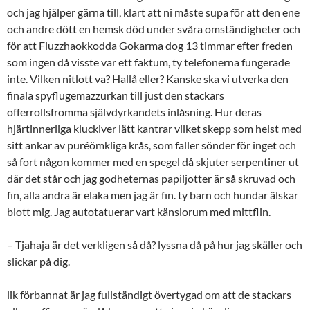
och jag hjälper gärna till, klart att ni måste supa för att den ene
och andre dött en hemsk död under svåra omständigheter och
för att Fluzzhaokkodda Gokarma dog 13 timmar efter freden
som ingen då visste var ett faktum, ty telefonerna fungerade
inte. Vilken nitlott va? Hallå eller?
Kanske ska vi utverka den
finala spyflugemazzurkan till just den stackars
offerrollsfromma självdyrkandets inlåsning. Hur deras
hjärtinnerliga kluckiver lätt kantrar vilket skepp som helst med
sitt ankar av puréömkliga krås, som faller sönder för inget och
så fort någon kommer med en spegel då skjuter serpentiner ut
där det står och jag godheternas papiljotter är så skruvad och
fin, alla andra är elaka men jag är fin. ty barn och hundar älskar
blott mig. Jag autotatuerar vart känslorum med mittflin.
– Tjahaja är det verkligen så då? lyssna då på hur jag skäller och
slickar på dig.
lik förbannat är jag fullständigt övertygad om att de stackars