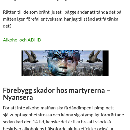
Rätten till de som bränt ljuset i bägge ändar att tända det på
mitten igen förefaller tveksam, har jag tillstånd att få tänka
det?
Alkohol och ADHD
Förebygg skador hos martyrerna –
Nyansera
För att inte alkoholmaffian ska få dåndimpen i pimpinett
självupptagenhetsfrossa och känna sig otympligt förorättade
sedan karl den 14 tid, kanske det är lika bra att vi också
beskriver alkoholens hälsofördelaktiga effekter också ur