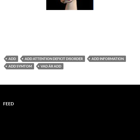
ADD
ADD ATTENTION DEFICIT DISORDER
ADD INFORMATION
ADD SYMTOM
VAD ÄR ADD
FEED