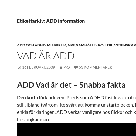
Etikettarkiv: ADD information
ADD OCH ADHD
,
MISSBRUK
,
NPF
,
SAMHÄLLE - POLITIK
,
VETENSKAP
VAD ÄR ADD
16 FEBRUARI, 2009
P-O
53 KOMMENTARER
ADD Vad är det – Snabba fakta
Den korta förklaringen: Precis som ADHD fast inga proble
still. Ibland tvärtom lite svårt att komma ur startblocken.
enkla förklaringen. ADD verkar vanligare hos flickor och 
hos pojkar män.