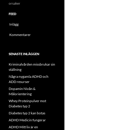
orsaker
FEED
Inlägg
Kommentarer
SENASTE INLÄGGEN
Kriminalvården missbrukar sin
ställning
Några nygamla ADHD och
ADD resurser
Dopamin Nivån &
Målorientering
Whey Proteinpulver mot
Diabetes typ 2
Diabetes typ 2 kan botas
ADHD Medicin fungerar
ADHD Mitt liv är en