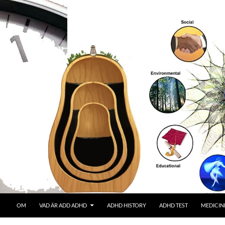
OM
VAD ÄR ADD ADHD
ADHD HISTORY
ADHD TEST
MEDICIN