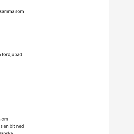
desamma som
n fördjupad
a om
s en bit ned
 ganska