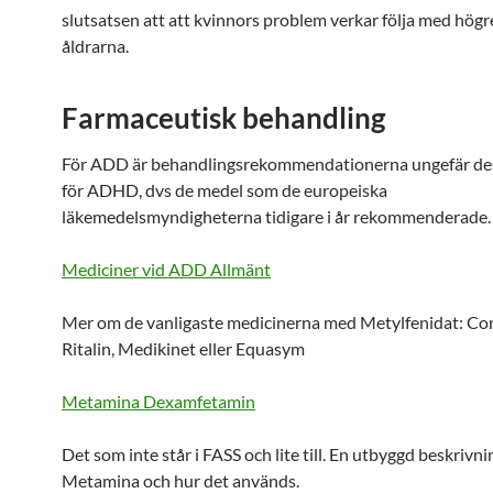
slutsatsen att att kvinnors problem verkar följa med högr
åldrarna.
Farmaceutisk behandling
För ADD är behandlingsrekommendationerna ungefär 
för ADHD, dvs de medel som de europeiska
läkemedelsmyndigheterna tidigare i år rekommenderade.
Mediciner vid ADD Allmänt
Mer om de vanligaste medicinerna med Metylfenidat: Con
Ritalin, Medikinet eller Equasym
Metamina Dexamfetamin
Det som inte står i FASS och lite till. En utbyggd beskrivni
Metamina och hur det används.