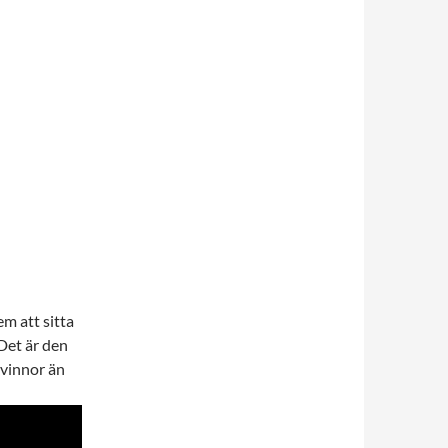
m att sitta
 Det är den
kvinnor än