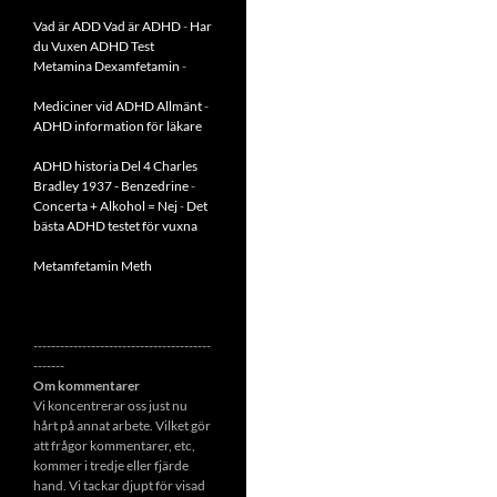
Vad är ADD
Vad är ADHD
-
Har
du Vuxen ADHD Test
Metamina Dexamfetamin
-
Mediciner vid ADHD Allmänt
-
ADHD information för läkare
ADHD historia Del 4 Charles
Bradley 1937 - Benzedrine
-
Concerta + Alkohol = Nej
-
Det
bästa ADHD testet för vuxna
Metamfetamin Meth
----------------------------------------
-------
Om kommentarer
Vi koncentrerar oss just nu
hårt på annat arbete. Vilket gör
att frågor kommentarer, etc,
kommer i tredje eller fjärde
hand. Vi tackar djupt för visad