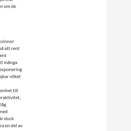
ion om de
kvinnor
på att rent
Rent
att många
nexponering
jkar vilket
enhet till
raktivitet,
 låg
 med
 är dock
ra en del av