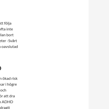
tt följa
fta inte
lan bort
eter -Svårt
en oavslutad
D
n ökad risk
kar i högre
 och
ör att dra
nan ADHD
 dragit