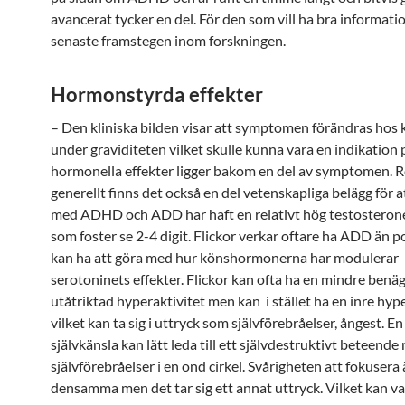
avancerat tycker en del. För den som vill ha bra informat
senaste framstegen inom forskningen.
Hormonstyrda effekter
– Den kliniska bilden visar att symptomen förändras hos 
under graviditeten vilket skulle kunna vara en indikation 
hormonella effekter ligger bakom en del av symptomen. 
generellt finns det också en del vetenskapliga belägg för 
med ADHD och ADD har haft en relativt hög testostero
som foster se 2-4 digit. Flickor verkar oftare ha ADD än po
kan ha att göra med hur könshormonerna har modulerar
serotoninets effekter. Flickor kan ofta ha en mindre benäg
utåtriktad hyperaktivitet men kan i stället ha en inre hype
vilket kan ta sig i uttryck som självförebråelser, ångest. En
självkänsla kan lätt leda till ett självdestruktivt beteende
självförebråelser i en ond cirkel. Svårigheten att fokusera
densamma men det tar sig ett annat uttryck. Vilket kan va