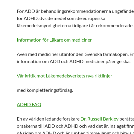
För ADD är behandlingsrekommendationerna ungefär 
för ADHD, dvs de medel som de europeiska
läkemedelsmyndigheterna tidigare i år rekommenderade.
Information för Läkare om mediciner
Även med mediciner utanför den Svenska farmakopén. E
information om ADD och ADHD mediciner på engelska.
Vår kritik mot Läkemedelsverkets nya riktlinjer
med kompletteringsförslag.
ADHD FAQ
En av världen ledande forskare
Dr. Russell Barkley
berätt
orsakerna till ADD och ADHD och vad det är, inslaget finn
på sidan om ADHD och är runt en timme långt och bitvis