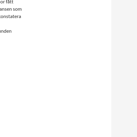
or fått
alansen som
 konstatera
bunden