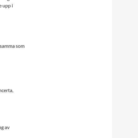
e upp i
desamma som
certa,
ng av