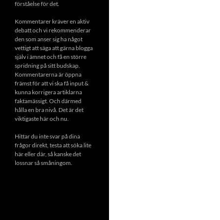
förståelse för det.
Kommentarer kräver en aktiv
debatt och vi rekommenderar
den som anser sig ha något
vettigt att säga att gärna blogga
själv i ämnet och få en större
spridning på sitt budskap.
Kommentarerna är öppna
främst för att vi ska få input &
kunna korrigera artiklarna
faktamässigt. Och därmed
hålla en bra nivå. Det är det
viktigaste här och nu.
Hittar du inte svar på dina
frågor direkt, testa att söka lite
här eller där, så kanske det
lossnar så småningom.