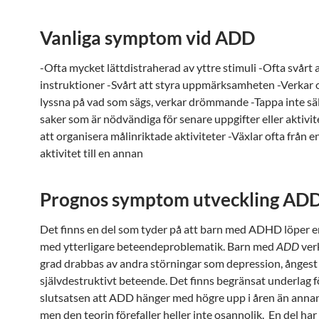
Vanliga symptom vid
ADD
-Ofta mycket lättdistraherad av yttre stimuli -Ofta svårt a
instruktioner -Svårt att styra uppmärksamheten -Verkar o
lyssna på vad som sägs, verkar drömmande -Tappa inte säl
saker som är nödvändiga för senare uppgifter eller aktivit
att organisera målinriktade aktiviteter -Växlar ofta från 
aktivitet till en annan
Prognos symptom utveckling
AD
Det finns en del som tyder på att barn med ADHD löper e
med ytterligare beteendeproblematik. Barn med
ADD
ver
grad drabbas av andra störningar som depression, ångest
självdestruktivt beteende. Det finns begränsat underlag f
slutsatsen att ADD hänger med högre upp i åren än an
men den teorin förefaller heller inte osannolik. En del har