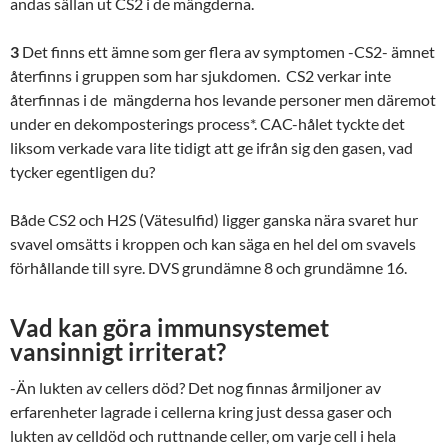
andas sällan ut CS2 i de mängderna.
3
Det finns ett ämne som ger flera av symptomen -CS2- ämnet
återfinns i gruppen som har sjukdomen. CS2 verkar inte
återfinnas i de mängderna hos levande personer men däremot
under en dekomposterings process*. CAC-hålet tyckte det
liksom verkade vara lite tidigt att ge ifrån sig den gasen, vad
tycker egentligen du?
Både CS2 och H2S (Vätesulfid) ligger ganska nära svaret hur
svavel omsätts i kroppen och kan säga en hel del om svavels
förhållande till syre. DVS grundämne 8 och grundämne 16.
Vad kan göra immunsystemet
vansinnigt irriterat?
-Än lukten av cellers död? Det nog finnas årmiljoner av
erfarenheter lagrade i cellerna kring just dessa gaser och
lukten av celldöd och ruttnande celler, om varje cell i hela