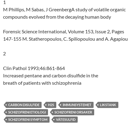
1
M Phillips, M Sabas, J GreenbergA study of volatile organic
compounds evolved from the decaying human body
Forensic Science International, Volume 153, Issue 2, Pages
147-155 M. Statheropoulos, C. Spiliopoulou and A. Agapiou
2
Clin Pathol 1993;46:861-864
Increased pentane and carbon disulfide in the
breath of patients with schizophrenia
CARBON DISULFIDE
H2S
IMMUNSYSTEMET
LIKSTANK
SCHIZOFRENI ETIOLOGI
SCHIZOFRENI ORSAKER
SCHIZOFRENI SYMPTOM
VÄTESULFID