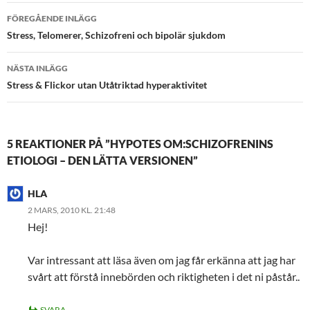
Inläggsnavigering
FÖREGÅENDE INLÄGG
Stress, Telomerer, Schizofreni och bipolär sjukdom
NÄSTA INLÄGG
Stress & Flickor utan Utåtriktad hyperaktivitet
5 REAKTIONER PÅ ”HYPOTES OM:SCHIZOFRENINS
ETIOLOGI – DEN LÄTTA VERSIONEN”
HLA
2 MARS, 2010 KL. 21:48
Hej!
Var intressant att läsa även om jag får erkänna att jag har
svårt att förstå innebörden och riktigheten i det ni påstår..
SVARA