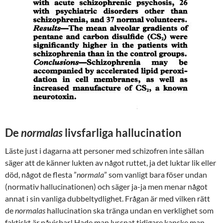
De
normalas
livsfarliga hallucination
Läste just i dagarna att personer med schizofren inte sällan
säger att de känner lukten av något ruttet, ja det luktar lik eller
död, något de flesta ”
normala
” som vanligt bara föser undan
(normativ hallucinationen) och säger ja-ja men menar något
annat i sin vanliga dubbeltydlighet. Frågan är med vilken rätt
de
normalas
hallucination ska tränga undan en verklighet som
faktiskt är påvisbar! Hade man lyssnat tidigare kanske man