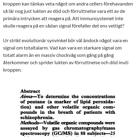
kroppen kan tänkas veta något om andra cellers förehavanden
så lär nog just lukten av död och förruttnelse vara ett av de
primära intrycken att reagera på. Att immunsystemet inte
skulle reagera på en sådan signal förefaller det ens vettigt?
Ur strikt evolutionär synvinkel bör väl ändock något vara en
signal om totaltalarm. Vad kan vara en starkare signal om
totalt alarm än en massiv chockvåg som gång på gång
återkommer och sprider lukten av förruttnelse och död inuti
kroppen.