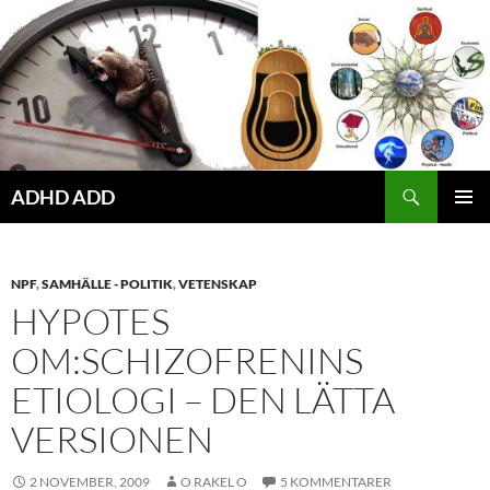
Hoppa
till
innehåll
ADHD ADD
PRIMÄR
MENY
NPF
,
SAMHÄLLE - POLITIK
,
VETENSKAP
HYPOTES
OM:SCHIZOFRENINS
ETIOLOGI – DEN LÄTTA
VERSIONEN
2 NOVEMBER, 2009
O RAKEL O
5 KOMMENTARER