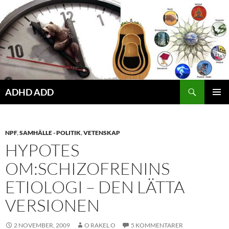
Hoppa
till
innehåll
ADHD ADD
PRIMÄR
MENY
NPF
,
SAMHÄLLE - POLITIK
,
VETENSKAP
HYPOTES
OM:SCHIZOFRENINS
ETIOLOGI – DEN LÄTTA
VERSIONEN
2 NOVEMBER, 2009
O RAKEL O
5 KOMMENTARER