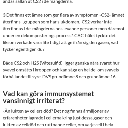
andas sällan ut CS2 i de mängderna.
3
Det finns ett ämne som ger flera av symptomen -CS2- ämnet
återfinns i gruppen som har sjukdomen. CS2 verkar inte
återfinnas i de mängderna hos levande personer men däremot
under en dekomposterings process*. CAC-hålet tyckte det
liksom verkade vara lite tidigt att ge ifrån sig den gasen, vad
tycker egentligen du?
Både CS2 och H2S (Vätesulfid) ligger ganska nära svaret hur
svavel omsätts i kroppen och kan säga en hel del om svavels
förhållande till syre. DVS grundämne 8 och grundämne 16.
Vad kan göra immunsystemet
vansinnigt irriterat?
-Än lukten av cellers död? Det nog finnas årmiljoner av
erfarenheter lagrade i cellerna kring just dessa gaser och
lukten av celldöd och ruttnande celler, om varje cell i hela