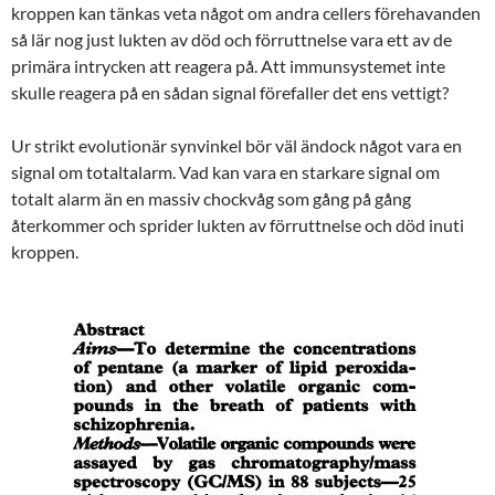
kroppen kan tänkas veta något om andra cellers förehavanden
så lär nog just lukten av död och förruttnelse vara ett av de
primära intrycken att reagera på. Att immunsystemet inte
skulle reagera på en sådan signal förefaller det ens vettigt?
Ur strikt evolutionär synvinkel bör väl ändock något vara en
signal om totaltalarm. Vad kan vara en starkare signal om
totalt alarm än en massiv chockvåg som gång på gång
återkommer och sprider lukten av förruttnelse och död inuti
kroppen.