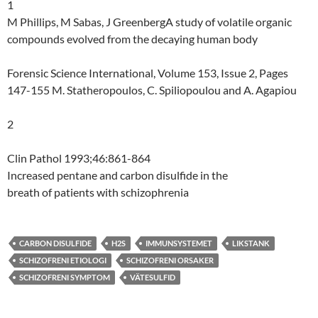
1
M Phillips, M Sabas, J GreenbergA study of volatile organic
compounds evolved from the decaying human body
Forensic Science International, Volume 153, Issue 2, Pages
147-155 M. Statheropoulos, C. Spiliopoulou and A. Agapiou
2
Clin Pathol 1993;46:861-864
Increased pentane and carbon disulfide in the
breath of patients with schizophrenia
CARBON DISULFIDE
H2S
IMMUNSYSTEMET
LIKSTANK
SCHIZOFRENI ETIOLOGI
SCHIZOFRENI ORSAKER
SCHIZOFRENI SYMPTOM
VÄTESULFID