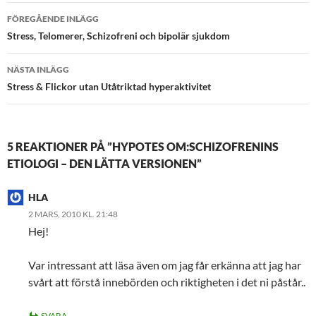
Inläggsnavigering
FÖREGÅENDE INLÄGG
Stress, Telomerer, Schizofreni och bipolär sjukdom
NÄSTA INLÄGG
Stress & Flickor utan Utåtriktad hyperaktivitet
5 REAKTIONER PÅ ”HYPOTES OM:SCHIZOFRENINS
ETIOLOGI – DEN LÄTTA VERSIONEN”
HLA
2 MARS, 2010 KL. 21:48
Hej!
Var intressant att läsa även om jag får erkänna att jag har
svårt att förstå innebörden och riktigheten i det ni påstår..
SVARA