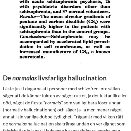
De
normalas
livsfarliga hallucination
Läste just i dagarna att personer med schizofren inte sällan
säger att de känner lukten av något ruttet, ja det luktar lik eller
död, något de flesta ”
normala
” som vanligt bara föser undan
(normativ hallucinationen) och säger ja-ja men menar något
annat i sin vanliga dubbeltydlighet. Frågan är med vilken rätt
de
normalas
hallucination ska tränga undan en verklighet som
faktiskt är påvisbar! Hade man lyssnat tidigare kanske man