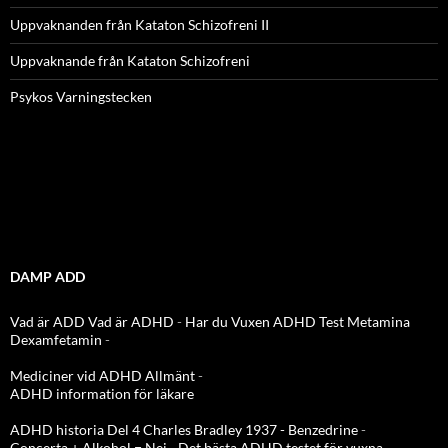
Uppvaknanden från Kataton Schizofreni II
Uppvaknande från Kataton Schizofreni
Psykos Varningstecken
DAMP ADD
Vad är ADD
Vad är ADHD
-
Har du Vuxen ADHD Test
Metamina
Dexamfetamin
-
Mediciner vid ADHD Allmänt
-
ADHD information för läkare
ADHD historia Del 4 Charles Bradley 1937 - Benzedrine
-
Concerta + Alkohol = Nej
-
Det bästa ADHD testet för vuxna