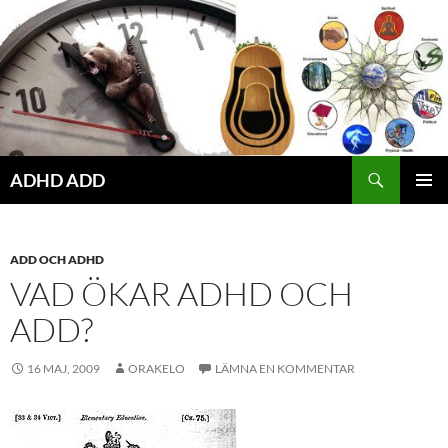
Hoppa
till
innehåll
ADHD ADD
PRIMÄR
MENY
ADD OCH ADHD
VAD ÖKAR ADHD OCH
ADD?
16 MAJ, 2009
ORAKELO
LÄMNA EN KOMMENTAR