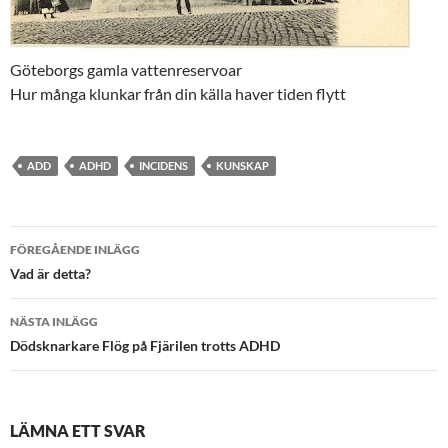
Göteborgs gamla vattenreservoar
Hur många klunkar från din källa haver tiden flytt
ADD
ADHD
INCIDENS
KUNSKAP
Inläggsnavigering
FÖREGÅENDE INLÄGG
Vad är detta?
NÄSTA INLÄGG
Dödsknarkare Flög på Fjärilen trotts ADHD
LÄMNA ETT SVAR