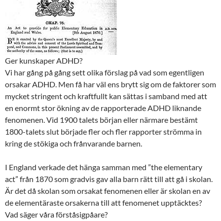
Ger kunskaper ADHD?
Vi har gång på gång sett olika förslag på vad som egentligen
orsakar ADHD. Men få har väl ens brytt sig om de faktorer som
mycket stringent och kraftfullt kan sättas i samband med att
en enormt stor ökning av de rapporterade ADHD liknande
fenomenen. Vid 1900 talets början eller närmare bestämt
1800-talets slut började fler och fler rapporter strömma in
kring de stökiga och frånvarande barnen.
I England verkade det hänga samman med ”the elementary
act” från 1870 som gradvis gav alla barn rätt till att gå i skolan.
Är det då skolan som orsakat fenomenen eller är skolan en av
de elementäraste orsakerna till att fenomenet upptäcktes?
Vad säger våra förståsigpåare?