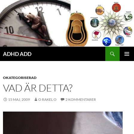
Hoppa
till
innehåll
ADHD ADD
PRIMÄR
MENY
OKATEGORISERAD
VAD ÄR DETTA?
15 MAJ, 2009
O RAKEL O
2 KOMMENTARER