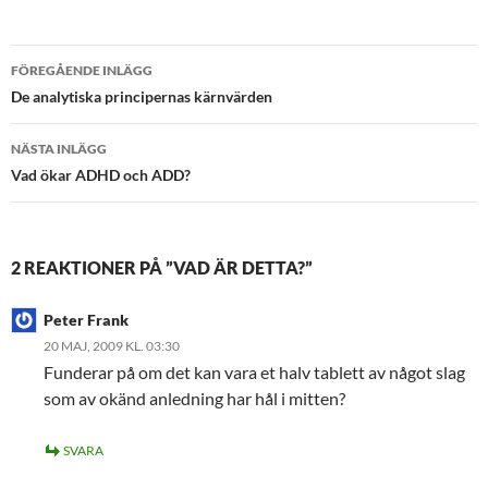
Inläggsnavigering
FÖREGÅENDE INLÄGG
De analytiska principernas kärnvärden
NÄSTA INLÄGG
Vad ökar ADHD och ADD?
2 REAKTIONER PÅ ”VAD ÄR DETTA?”
Peter Frank
20 MAJ, 2009 KL. 03:30
Funderar på om det kan vara et halv tablett av något slag
som av okänd anledning har hål i mitten?
SVARA