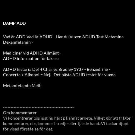
DAMP ADD
Vad är ADD
Vad är ADHD
-
Har du Vuxen ADHD Test
Metamina
Dexamfetamin
-
Mediciner vid ADHD Allmänt
-
ADHD information för läkare
ADHD historia Del 4 Charles Bradley 1937 - Benzedrine
-
Concerta + Alkohol = Nej
-
Det bästa ADHD testet för vuxna
Metamfetamin Meth
-----------------------------------------------
Om kommentarer
Vi koncentrerar oss just nu hårt på annat arbete. Vilket gör att frågor
kommentarer, etc, kommer i tredje eller fjärde hand. Vi tackar djupt
för visad förståelse för det.