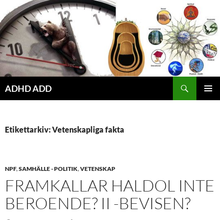
Hoppa
till
innehåll
ADHD ADD
PRIMÄR
MENY
Etikettarkiv: Vetenskapliga fakta
NPF
,
SAMHÄLLE - POLITIK
,
VETENSKAP
FRAMKALLAR HALDOL INTE
BEROENDE? II -BEVISEN?