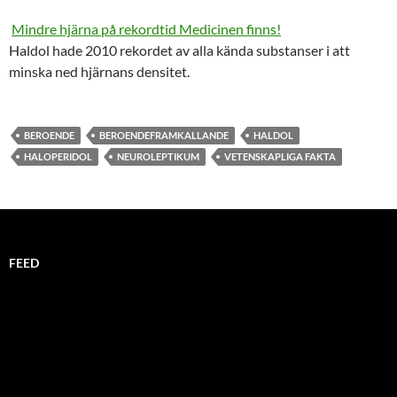
Mindre hjärna på rekordtid Medicinen finns!
Haldol hade 2010 rekordet av alla kända substanser i att
minska ned hjärnans densitet.
BEROENDE
BEROENDEFRAMKALLANDE
HALDOL
HALOPERIDOL
NEUROLEPTIKUM
VETENSKAPLIGA FAKTA
FEED