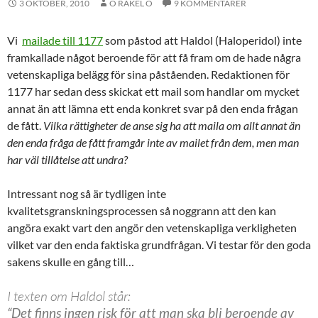
3 OKTOBER, 2010
O RAKEL O
9 KOMMENTARER
Vi
mailade till 1177
som påstod att Haldol (Haloperidol) inte
framkallade något beroende för att få fram om de hade några
vetenskapliga belägg för sina påståenden. Redaktionen för
1177 har sedan dess skickat ett mail som handlar om mycket
annat än att lämna ett enda konkret svar på den enda frågan
de fått.
Vilka rättigheter de anse sig ha att maila om allt annat än
den enda fråga de fått framgår inte av mailet från dem, men man
har väl tillåtelse att undra?
Intressant nog så är tydligen inte
kvalitetsgranskningsprocessen så noggrann att den kan
angöra exakt vart den angör den vetenskapliga verkligheten
vilket var den enda faktiska grundfrågan. Vi testar för den goda
sakens skulle en gång till…
I texten om Haldol står:
“Det finns ingen risk för att man ska bli beroende av