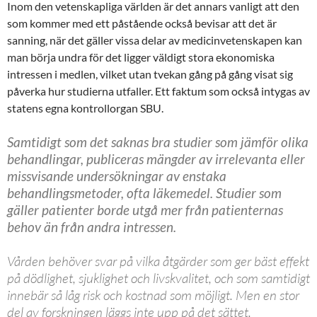
Inom den vetenskapliga världen är det annars vanligt att den
som kommer med ett påstående också bevisar att det är
sanning, när det gäller vissa delar av medicinvetenskapen kan
man börja undra för det ligger väldigt stora ekonomiska
intressen i medlen, vilket utan tvekan gång på gång visat sig
påverka hur studierna utfaller. Ett faktum som också intygas av
statens egna kontrollorgan SBU.
Samtidigt som det saknas bra studier som jämför olika
behandlingar, publiceras mängder av irrelevanta eller
missvisande undersökningar av enstaka
behandlingsmetoder, ofta läkemedel. Studier som
gäller patienter borde utgå mer från patienternas
behov än från andra intressen.
Vården behöver svar på vilka åtgärder som ger bäst effekt
på dödlighet, sjuklighet och livskvalitet, och som samtidigt
innebär så låg risk och kostnad som möjligt. Men en stor
del av forskningen läggs inte upp på det sättet.