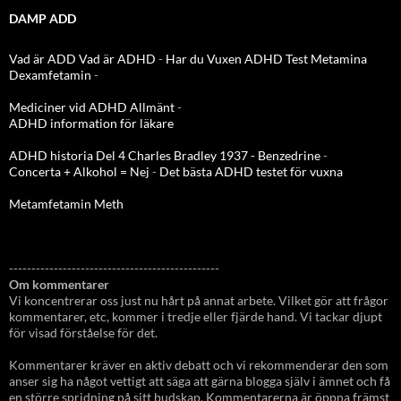
DAMP ADD
Vad är ADD
Vad är ADHD
-
Har du Vuxen ADHD Test
Metamina
Dexamfetamin
-
Mediciner vid ADHD Allmänt
-
ADHD information för läkare
ADHD historia Del 4 Charles Bradley 1937 - Benzedrine
-
Concerta + Alkohol = Nej
-
Det bästa ADHD testet för vuxna
Metamfetamin Meth
-----------------------------------------------
Om kommentarer
Vi koncentrerar oss just nu hårt på annat arbete. Vilket gör att frågor
kommentarer, etc, kommer i tredje eller fjärde hand. Vi tackar djupt
för visad förståelse för det.
Kommentarer kräver en aktiv debatt och vi rekommenderar den som
anser sig ha något vettigt att säga att gärna blogga själv i ämnet och få
en större spridning på sitt budskap. Kommentarerna är öppna främst