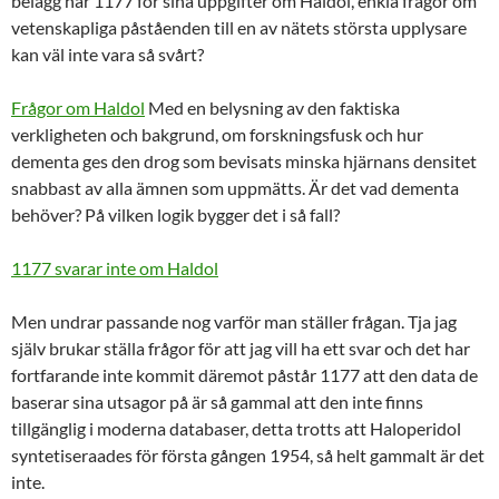
belägg har 1177 för sina uppgifter om Haldol, enkla frågor om
vetenskapliga påståenden till en av nätets största upplysare
kan väl inte vara så svårt?
Frågor om Haldol
Med en belysning av den faktiska
verkligheten och bakgrund, om forskningsfusk och hur
dementa ges den drog som bevisats minska hjärnans densitet
snabbast av alla ämnen som uppmätts. Är det vad dementa
behöver? På vilken logik bygger det i så fall?
1177 svarar inte om Haldol
Men undrar passande nog varför man ställer frågan. Tja jag
själv brukar ställa frågor för att jag vill ha ett svar och det har
fortfarande inte kommit däremot påstår 1177 att den data de
baserar sina utsagor på är så gammal att den inte finns
tillgänglig i moderna databaser, detta trotts att Haloperidol
syntetiseraades för första gången 1954, så helt gammalt är det
inte.