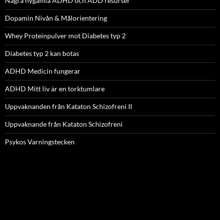
Några nygamla ADHD och ADD resurser
Dopamin Nivån & Målorientering
Whey Proteinpulver mot Diabetes typ 2
Diabetes typ 2 kan botas
ADHD Medicin fungerar
ADHD Mitt liv är en torktumlare
Uppvaknanden från Kataton Schizofreni II
Uppvaknande från Kataton Schizofreni
Psykos Varningstecken