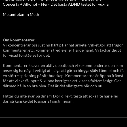
Concerta + Alkohol = Nej
-
Det bästa ADHD testet för vuxna
Metamfetamin Meth
-----------------------------------------------
Om kommentarer
Vi koncentrerar oss just nu hårt på annat arbete. Vilket gör att frågor
kommentarer, etc, kommer i tredje eller fjärde hand. Vi tackar djupt
för visad förståelse för det.
Kommentarer kräver en aktiv debatt och vi rekommenderar den som
anser sig ha något vettigt att säga att gärna blogga själv i ämnet och få
en större spridning på sitt budskap. Kommentarerna är öppna främst
för att vi ska få input & kunna korrigera artiklarna faktamässigt. Och
därmed hålla en bra nivå. Det är det viktigaste här och nu.
Hittar du inte svar på dina frågor direkt, testa att söka lite här eller
där, så kanske det lossnar så småningom.