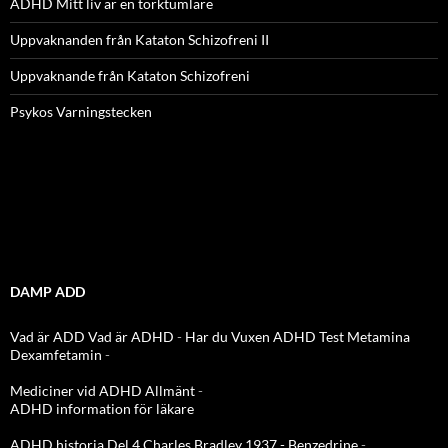
ADHD Mitt liv är en torktumlare
Uppvaknanden från Kataton Schizofreni II
Uppvaknande från Kataton Schizofreni
Psykos Varningstecken
DAMP ADD
Vad är ADD
Vad är ADHD
-
Har du Vuxen ADHD Test
Metamina
Dexamfetamin
-
Mediciner vid ADHD Allmänt
-
ADHD information för läkare
ADHD historia Del 4 Charles Bradley 1937 - Benzedrine
-