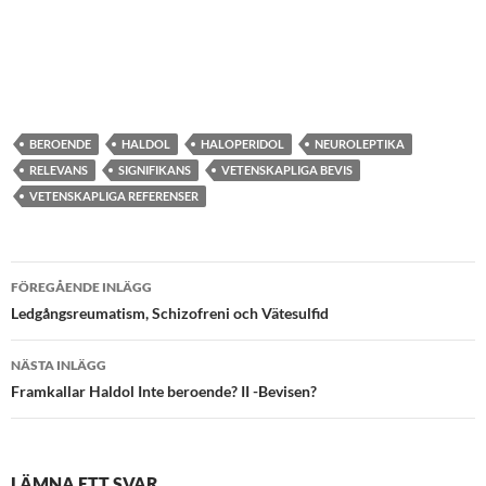
BEROENDE
HALDOL
HALOPERIDOL
NEUROLEPTIKA
RELEVANS
SIGNIFIKANS
VETENSKAPLIGA BEVIS
VETENSKAPLIGA REFERENSER
Inläggsnavigering
FÖREGÅENDE INLÄGG
Ledgångsreumatism, Schizofreni och Vätesulfid
NÄSTA INLÄGG
Framkallar Haldol Inte beroende? II -Bevisen?
LÄMNA ETT SVAR