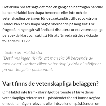
Det är lika bra att säga det med en gång den här frågan handlar
bara om Haldol kan skapa beroende eller inte och de
vetenskapliga beläggen för det, sekundärt till det också om
Haldol kan anses skapa något oberoende på lång sikt. För
frågeställningen går väl ändå att diskutera ur ett vetenskapligt
perspektiv klart och sakligt? För att får reda på det skickade
följande till 1177
I texten om Haldol står:
“Det finns ingen risk för att man ska bli beroende av
medicinen” Undrar vilken vetenskaplig data ni stödjer er
på när det gäller påståendet.
Vart finns de vetenskapliga beläggen?
Om Haldol inte framkallar något beroende så får vi deras
vetenskapliga referenser till påståendet för att kunna avgöra
om det har någon relevans eller inte, eller om påståenden om