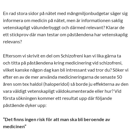
En rad stora sidor på nätet med mångmiljonbudgetar säger sig
informera om medicin på nätet, men är informationen saklig
vetenskapligt välunderbyggt och därmed relevant? Klarar de
ett stickprov där man testar om påståendena har vetenskaplig
relevans?
Eftersom vi skrivit en del om Schizofreni kan vi lika gärna ta
och titta på påståendena kring medicinering vid schizofreni,
vilket kanske någon dag kan bli intressant vad tror du? Söker vi
efter en av de mer använda medicineringarna de senaste 50
åren som tex haldol (haloperidol) så borde ju effekterna av den
vara väldigt vetenskapligt väldokumenterade eller hur? Vid
första sökningen kommer ett resultat upp där följande
påstående dyker upp:
”Det finns ingen risk för att man ska bli beroende av
medicinen”