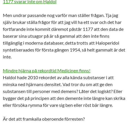
1177 svarar inte om Haldol
Men undrar passande nog varför man ställer frågan. Tja jag
själv brukar ställa frågor för att jag vill ha ett svar och det har
fortfarande inte kommit däremot påstår 1177 att den data de
baserar sina utsagor på är så gammal att den inte finns
tillgänglig i moderna databaser, detta trotts att Haloperidol
syntetiseraades för första gången 1954, så helt gammalt är det
inte.
Mindre hjärna på rekordtid Medicinen finns!
Haldol hade 2010 rekordet av alla kända substanser i att
minska ned hjärnans densitet. Vad tror du om att ge den
substansen till personer med demens? Låter det logiskt? Eller
bygger det på principen att den demente inte längre kan skrika
eller försöka rymma för vare sig ben eller röst bär längre.
Är det att framkalla oberoende förresten?