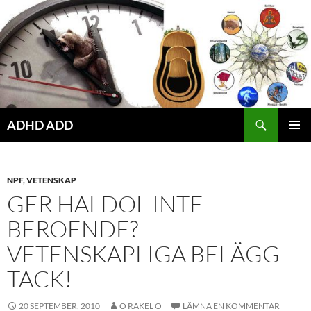
Hoppa
till
innehåll
ADHD ADD
PRIMÄR
MENY
NPF
,
VETENSKAP
GER HALDOL INTE
BEROENDE?
VETENSKAPLIGA BELÄGG
TACK!
20 SEPTEMBER, 2010
O RAKEL O
LÄMNA EN KOMMENTAR