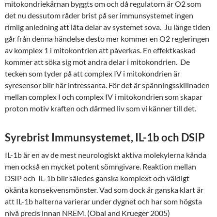
mitokondriekärnan byggts om och då regulatorn är O2 som
det nu dessutom råder brist på ser immunsystemet ingen
rimlig anledning att låta delar av systemet sova. Ju länge tiden
går från denna händelse desto mer kommer en O2 regleringen
av komplex 1 i mitokontrien att påverkas. En effektkaskad
kommer att söka sig mot andra delar i mitokondrien. De
tecken som tyder på att complex IV i mitokondrien är
syresensor blir här intressanta. För det är spänningsskillnaden
mellan complex I och complex IV i mitokondrien som skapar
proton motiv kraften och därmed liv som vi känner till det.
Syrebrist Immunsystemet, IL-1b och DSIP
IL-1b är en av de mest neurologiskt aktiva molekylerna kända
men också en mycket potent sömngivare. Reaktion mellan
DSIP och IL-1b blir således ganska komplext och väldigt
okänta konsekvensmönster. Vad som dock är ganska klart är
att IL-1b halterna varierar under dygnet och har som högsta
nivå precis innan NREM. (Obal and Krueger 2005)