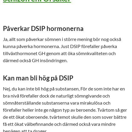
Påverkar DSIP hormonerna
Ja, allt som påverkar sömnen i större mening bör nog också
kunna påverka hormonerna. Just DSIP förefaller påverka
tillväxthormonet GH genom att öka sömnkvaliteten och
därmed också GH insöndringen.
Kan man bli hög på DSIP
Nej, du kan inte bli hög på substansen, För de som inte har en
bra nivå förefaller dock de naturligt sömngivande och
sömnåterställande substanserna vara mirakulösa och
förefaller heller inte ge någon typ av beroende. Tvärtom så ger
de ett ökat oberoende. tvärtemot skulle den som sover bättre
få ett ökat välbefinnande och därmed också vara mindre
benägen att ta droger.