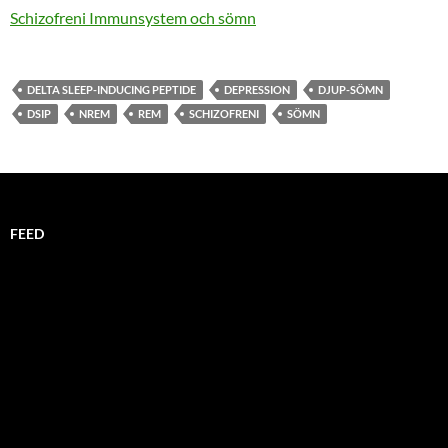
Schizofreni Immunsystem och sömn
DELTA SLEEP-INDUCING PEPTIDE
DEPRESSION
DJUP-SÖMN
DSIP
NREM
REM
SCHIZOFRENI
SÖMN
FEED