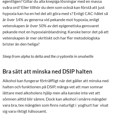
egentligen? Gillar du alla knepiga lösningar med en massa
svåra ord? Eller tillhör du dem som också kan förstå att just
hypoxia kan ha en hel del att göra med s? Enligt CAC-hålet så
är över 14% av generna vid pekande mot hypoxia, enligt
vetenskapen är över 50% av det epigenetiska gensvaret
pekande mot en hypoxiainblandning. Kanske beror det på att
vetenskapen är mer okritiskt och har fler metodologiska
brister än den heliga?
Sleep from alpha to delta and the cryptonite in smalwille
Bra sätt att minska ned DSIP halten
Alkohol kan fungerar förträffligt när det gäller att minska ned
halten och funktionen på DSIP, många vet att man somnar
lättare med alkoholens hjälp men alla kanske inte vet att
sömnen alltid blir sämre. Dock kan alkohol i smärre mängder
vara bra, tex mängden som finns naturligt i yoghurt har visat
sig vara riktigt hälsosamt.