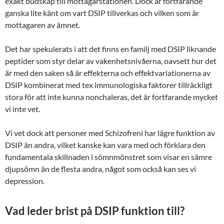
exakt budskap till mottagarstationen. Dock är fortfarande
ganska lite känt om vart DSIP tillverkas och vilken som är
mottagaren av ämnet.
Det har spekulerats i att det finns en familj med DSIP liknande
peptider som styr delar av vakenhetsnivåerna, oavsett hur det
är med den saken så är effekterna och effektvariationerna av
DSIP kombinerat med tex immunologiska faktorer tillräckligt
stora för att inte kunna nonchaleras, det är fortfarande mycket
vi inte vet.
Vi vet dock att personer med Schizofreni har lägre funktion av
DSIP än andra, vilket kanske kan vara med och förklara den
fundamentala skillnaden i sömnmönstret som visar en sämre
djupsömn än de flesta andra, något som också kan ses vi
depression.
Vad leder brist på DSIP funktion till?