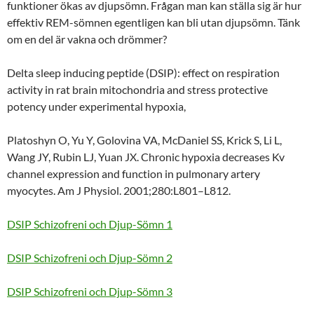
funktioner ökas av djupsömn. Frågan man kan ställa sig är hur
effektiv REM-sömnen egentligen kan bli utan djupsömn. Tänk
om en del är vakna och drömmer?
Delta sleep inducing peptide (DSIP): effect on respiration
activity in rat brain mitochondria and stress protective
potency under experimental hypoxia,
Platoshyn O, Yu Y, Golovina VA, McDaniel SS, Krick S, Li L,
Wang JY, Rubin LJ, Yuan JX. Chronic hypoxia decreases Kv
channel expression and function in pulmonary artery
myocytes. Am J Physiol. 2001;280:L801–L812.
DSIP Schizofreni och Djup-Sömn 1
DSIP Schizofreni och Djup-Sömn 2
DSIP Schizofreni och Djup-Sömn 3