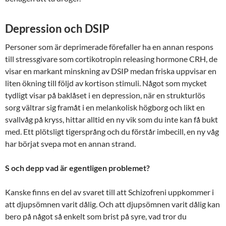
Depression och DSIP
Personer som är deprimerade förefaller ha en annan respons
till stressgivare som cortikotropin releasing hormone CRH, de
visar en markant minskning av DSIP medan friska uppvisar en
liten ökning till följd av kortison stimuli. Något som mycket
tydligt visar på baklåset i en depression, när en strukturlös
sorg vältrar sig framåt i en melankolisk högborg och likt en
svallvåg på kryss, hittar alltid en ny vik som du inte kan få bukt
med. Ett plötsligt tigersprång och du förstår imbecill, en ny våg
har börjat svepa mot en annan strand.
S och depp vad är egentligen problemet?
Kanske finns en del av svaret till att Schizofreni uppkommer i
att djupsömnen varit dålig. Och att djupsömnen varit dålig kan
bero på något så enkelt som brist på syre, vad tror du