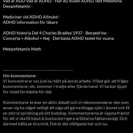
Vad är ADD
Vad är ADHD
-
Har du Vuxen ADHD Test
Metamina
Dexamfetamin
-
Mediciner vid ADHD Allmänt
-
ADHD information för läkare
ADHD historia Del 4 Charles Bradley 1937 - Benzedrine
-
Concerta + Alkohol = Nej
-
Det bästa ADHD testet för vuxna
Metamfetamin Meth
-----------------------------------------------
Om kommentarer
Vi koncentrerar oss just nu hårt på annat arbete. Vilket gör att frågor
kommentarer, etc, kommer i tredje eller fjärde hand. Vi tackar djupt
för visad förståelse för det.
Kommentarer kräver en aktiv debatt och vi rekommenderar den som
anser sig ha något vettigt att säga att gärna blogga själv i ämnet och få
en större spridning på sitt budskap. Kommentarerna är öppna främst
för att vi ska få input & kunna korrigera artiklarna faktamässigt. Och
därmed hålla en bra nivå. Det är det viktigaste här och nu.