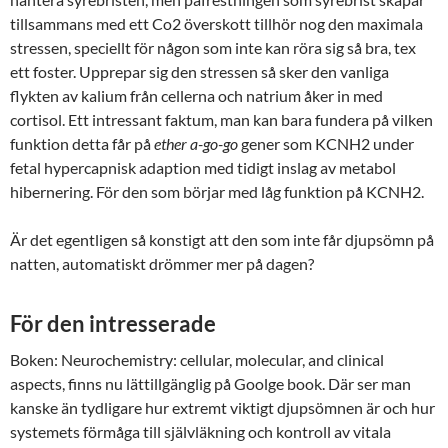
tillsammans med ett Co2 överskott tillhör nog den maximala
stressen, speciellt för någon som inte kan röra sig så bra, tex
ett foster. Upprepar sig den stressen så sker den vanliga
flykten av kalium från cellerna och natrium åker in med
cortisol. Ett intressant faktum, man kan bara fundera på vilken
funktion detta får på
ether a-go-go
gener som KCNH2 under
fetal hypercapnisk adaption med tidigt inslag av metabol
hibernering. För den som börjar med låg funktion på KCNH2.
Är det egentligen så konstigt att den som inte får djupsömn på
natten, automatiskt drömmer mer på dagen?
För den intresserade
Boken: Neurochemistry: cellular, molecular, and clinical
aspects, finns nu lättillgänglig på Goolge book. Där ser man
kanske än tydligare hur extremt viktigt djupsömnen är och hur
systemets förmåga till självläkning och kontroll av vitala