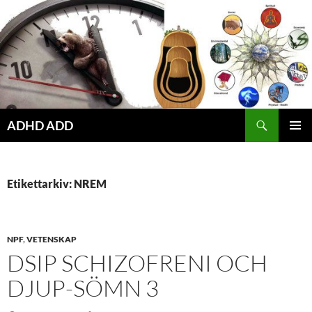
Hoppa
till
innehåll
ADHD ADD
PRIMÄR
MENY
Etikettarkiv: NREM
NPF
,
VETENSKAP
DSIP SCHIZOFRENI OCH
DJUP-SÖMN 3