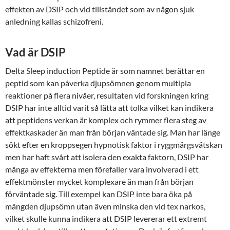
effekten av DSIP och vid tillståndet som av någon sjuk
anledning kallas schizofreni.
Vad är DSIP
Delta Sleep induction Peptide är som namnet berättar en
peptid som kan påverka djupsömnen genom multipla
reaktioner på flera nivåer, resultaten vid forskningen kring
DSIP har inte alltid varit så lätta att tolka vilket kan indikera
att peptidens verkan är komplex och rymmer flera steg av
effektkaskader än man från början väntade sig. Man har länge
sökt efter en kroppsegen hypnotisk faktor i ryggmärgsvätskan
men har haft svårt att isolera den exakta faktorn, DSIP har
många av effekterna men förefaller vara involverad i ett
effektmönster mycket komplexare än man från början
förväntade sig. Till exempel kan DSIP inte bara öka på
mängden djupsömn utan även minska den vid tex narkos,
vilket skulle kunna indikera att DSIP levererar ett extremt