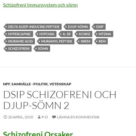
Schizofreni Immunsystem och sömn
DELTA SLEEP-INDUCING PEPTIDE
DJUP-SÖMN
DSIP
HYPERCAPNIC
HYPOXIA
IL-1B
KCNH2
MTDNA
MURAMIC ACID
MURAMYL PEPTIDE
NREM
REM
SCHIZOFRENI
SÖMN
NPF
,
SAMHÄLLE - POLITIK
,
VETENSKAP
DSIP SCHIZOFRENI OCH
DJUP-SÖMN 2
20 APRIL, 2010
P-O
LÄMNA EN KOMMENTAR
Schizofreni Orsaker