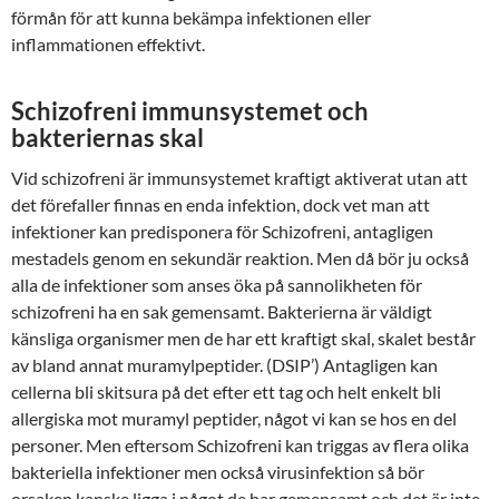
förmån för att kunna bekämpa infektionen eller
inflammationen effektivt.
Schizofreni immunsystemet och
bakteriernas skal
Vid schizofreni är immunsystemet kraftigt aktiverat utan att
det förefaller finnas en enda infektion, dock vet man att
infektioner kan predisponera för Schizofreni, antagligen
mestadels genom en sekundär reaktion. Men då bör ju också
alla de infektioner som anses öka på sannolikheten för
schizofreni ha en sak gemensamt. Bakterierna är väldigt
känsliga organismer men de har ett kraftigt skal, skalet består
av bland annat muramylpeptider. (DSIP’) Antagligen kan
cellerna bli skitsura på det efter ett tag och helt enkelt bli
allergiska mot muramyl peptider, något vi kan se hos en del
personer. Men eftersom Schizofreni kan triggas av flera olika
bakteriella infektioner men också virusinfektion så bör
orsaken kanske ligga i något de har gemensamt och det är inte