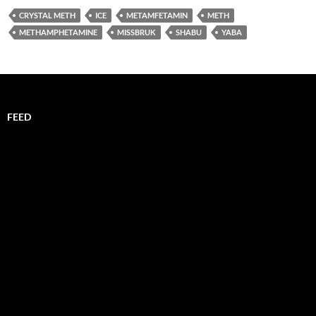
CRYSTAL METH
ICE
METAMFETAMIN
METH
METHAMPHETAMINE
MISSBRUK
SHABU
YABA
FEED