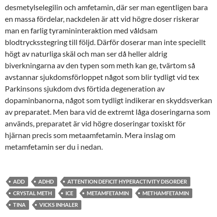
desmetylselegilin och amfetamin, där ser man egentligen bara
en massa fördelar, nackdelen är att vid högre doser riskerar
man en farlig tyramininteraktion med våldsam
blodtrycksstegring till följd. Därför doserar man inte speciellt
högt av naturliga skäl och man ser då heller aldrig
biverkningarna av den typen som meth kan ge, tvärtom så
avstannar sjukdomsförloppet något som blir tydligt vid tex
Parkinsons sjukdom dvs förtida degeneration av
dopaminbanorna, något som tydligt indikerar en skyddsverkan
av preparatet. Men bara vid de extremt låga doseringarna som
används, preparatet är vid högre doseringar toxiskt för
hjärnan precis som metaamfetamin. Mera inslag om
metamfetamin ser du i nedan.
ADD
ADHD
ATTENTION DEFICIT HYPERACTIVITY DISORDER
CRYSTAL METH
ICE
METAMFETAMIN
METHAMFETAMIN
TINA
VICKS INHALER