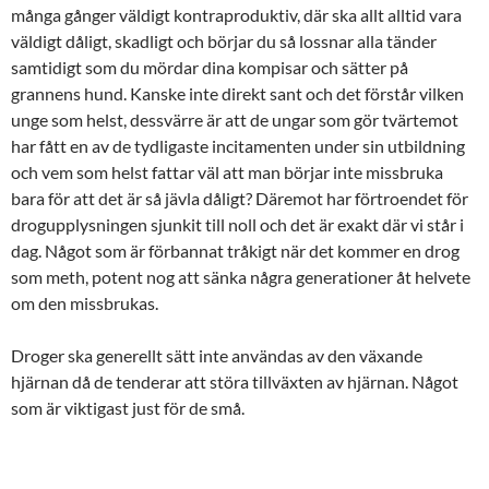
många gånger väldigt kontraproduktiv, där ska allt alltid vara
väldigt dåligt, skadligt och börjar du så lossnar alla tänder
samtidigt som du mördar dina kompisar och sätter på
grannens hund. Kanske inte direkt sant och det förstår vilken
unge som helst, dessvärre är att de ungar som gör tvärtemot
har fått en av de tydligaste incitamenten under sin utbildning
och vem som helst fattar väl att man börjar inte missbruka
bara för att det är så jävla dåligt? Däremot har förtroendet för
drogupplysningen sjunkit till noll och det är exakt där vi står i
dag. Något som är förbannat tråkigt när det kommer en drog
som meth, potent nog att sänka några generationer åt helvete
om den missbrukas.
Droger ska generellt sätt inte användas av den växande
hjärnan då de tenderar att störa tillväxten av hjärnan. Något
som är viktigast just för de små.