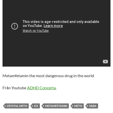
Metamfetamin the most dangerous drug in the world
Från Youtube
ADHD Concerta
.
CRYSTAL METH
ICE
METAMFETAMIN
METH
YABA