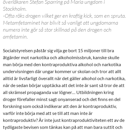
överläkaren Stefan Sparring på Maria ungdom i
Stockholm.
-Ofta röks drogen vilket ger en kraftig kick, som en spruta.
Metamfetaminet har blivit så vanligt att ungdomarna
numera inte gör så stor skillnad på den drogen och
amfetamin.
Socialstyrelsen påstår sig vilja ge bort 15 miljoner till bra
åtgärder mot narkotika och alkoholmissbruk, kanske skulle
man börja med den kontraproduktiva alkohol och narkotika
undervisningen där ungar kommer ur skolan och tror att allt
alltid är livsfarligt överallt när det gäller alkohol och narkotika,
när de sedan börjar upptäcka att det inte är sant så tror de att
all skrämsel propaganda var lögner… Utbildningen kring
droger förefaller minst sagt onyanserad och det finns en del
forskning som också indikerar att den är kontraproduktiv,
varför inte börja med att se till att man inte är
kontraproduktiv? Är inte just kontraproduktiviteten ett av de
tydligaste bevisen som tänkas kan på att man bara suttit och