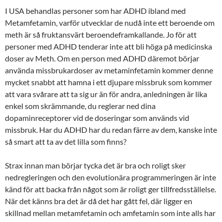
I USA behandlas personer som har ADHD ibland med
Metamfetamin, varför utvecklar de nudå inte ett beroende om
meth är så fruktansvärt beroendeframkallande. Jo för att
personer med ADHD tenderar inte att bli höga på medicinska
doser av Meth. Om en person med ADHD däremot börjar
använda missbrukardoser av metaminfetamin kommer denne
mycket snabbt att hamna i ett djupare missbruk som kommer
att vara svårare att ta sig ur än för andra, anledningen är lika
enkel som skrämmande, du reglerar ned dina
dopaminreceptorer vid de doseringar som används vid
missbruk. Har du ADHD har du redan färre av dem, kanske inte
så smart att ta av det lilla som finns?
Strax innan man börjar tycka det är bra och roligt sker
nedregleringen och den evolutionära programmeringen är inte
känd för att backa från något som är roligt ger tillfredsställelse.
När det känns bra det är då det har gått fel, där ligger en
skillnad mellan metamfetamin och amfetamin som inte alls har