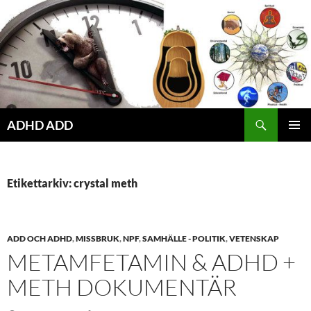
Hoppa
till
innehåll
ADHD ADD
PRIMÄR
MENY
Etikettarkiv: crystal meth
ADD OCH ADHD
,
MISSBRUK
,
NPF
,
SAMHÄLLE - POLITIK
,
VETENSKAP
METAMFETAMIN & ADHD +
METH DOKUMENTÄR