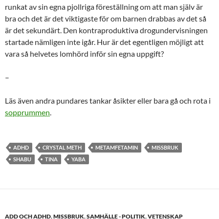
runkat av sin egna pjollriga föreställning om att man själv är
bra och det är det viktigaste för om barnen drabbas av det så
är det sekundärt. Den kontraproduktiva drogundervisningen
startade nämligen inte igår. Hur är det egentligen möjligt att
vara så helvetes lomhörd inför sin egna uppgift?
–
Läs även andra pundares tankar åsikter eller bara gå och rota i
sopprummen
.
ADHD
CRYSTAL METH
METAMFETAMIN
MISSBRUK
SHABU
TINA
YABA
ADD OCH ADHD
,
MISSBRUK
,
SAMHÄLLE - POLITIK
,
VETENSKAP