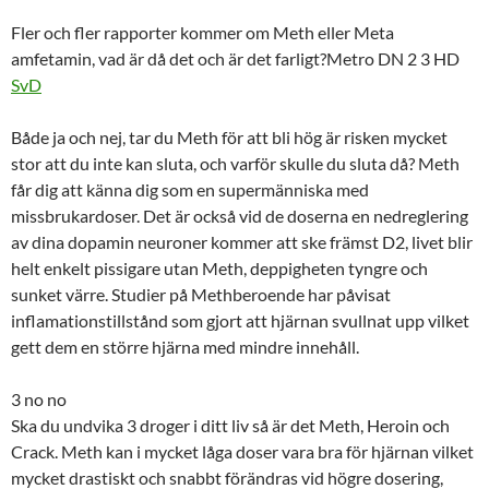
Fler och fler rapporter kommer om Meth eller Meta
amfetamin, vad är då det och är det farligt?Metro DN 2 3 HD
SvD
Både ja och nej, tar du Meth för att bli hög är risken mycket
stor att du inte kan sluta, och varför skulle du sluta då? Meth
får dig att känna dig som en supermänniska med
missbrukardoser. Det är också vid de doserna en nedreglering
av dina dopamin neuroner kommer att ske främst D2, livet blir
helt enkelt pissigare utan Meth, deppigheten tyngre och
sunket värre. Studier på Methberoende har påvisat
inflamationstillstånd som gjort att hjärnan svullnat upp vilket
gett dem en större hjärna med mindre innehåll.
3 no no
Ska du undvika 3 droger i ditt liv så är det Meth, Heroin och
Crack. Meth kan i mycket låga doser vara bra för hjärnan vilket
mycket drastiskt och snabbt förändras vid högre dosering,