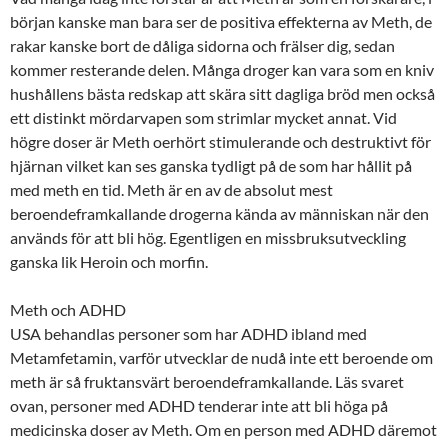
början kanske man bara ser de positiva effekterna av Meth, de
rakar kanske bort de dåliga sidorna och frälser dig, sedan
kommer resterande delen. Många droger kan vara som en kniv
hushållens bästa redskap att skära sitt dagliga bröd men också
ett distinkt mördarvapen som strimlar mycket annat. Vid
högre doser är Meth oerhört stimulerande och destruktivt för
hjärnan vilket kan ses ganska tydligt på de som har hållit på
med meth en tid. Meth är en av de absolut mest
beroendeframkallande drogerna kända av människan när den
används för att bli hög. Egentligen en missbruksutveckling
ganska lik Heroin och morfin.
Meth och ADHD
USA behandlas personer som har ADHD ibland med
Metamfetamin, varför utvecklar de nudå inte ett beroende om
meth är så fruktansvärt beroendeframkallande. Läs svaret
ovan, personer med ADHD tenderar inte att bli höga på
medicinska doser av Meth. Om en person med ADHD däremot