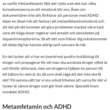
av varför Metamfetamin fått det rykte som det har, vilka
konsekvenserna av ett missbruk blir osv. Även om
dokumentären inte alls förklarar att personer med ADHD
löper en ökad risk att fastna i ett metamfetaminmissbruk och
att det på sikt kommer att göra problemen mycket värre tack
vare att höga doser reglerar ned antalet och densiteten på
dopaminreceptorerna. Så att det som frälser dig också kommer
att döda dig har kanske aldrig varit sannare än här.
En del tycker att vi har en överdrivet positiv inställning till
droger och propagerar för att man ska använda droger vilket är
och förblir skitsnack, men om drogerna hjälper en person till
ett bättre liv, vem är du då som skall säga att den inte ska få
det? På samma sätt tar vi oss också friheten att varna för det vi
tycker är sämre droger som gör livet sämre. Speciellt inom
området ADHD.
Metamfetamin och ADHD