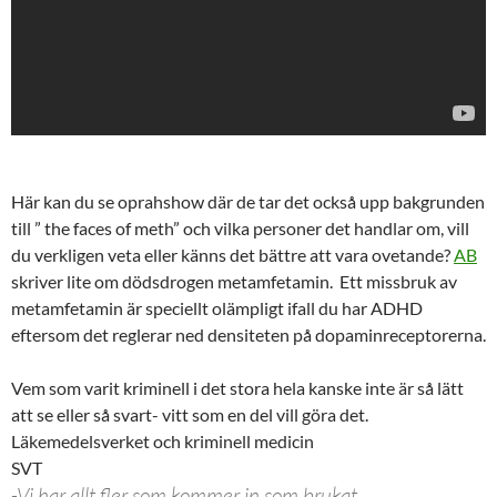
Här kan du se oprahshow där de tar det också upp bakgrunden
till ” the faces of meth” och vilka personer det handlar om, vill
du verkligen veta eller känns det bättre att vara ovetande?
AB
skriver lite om dödsdrogen metamfetamin. Ett missbruk av
metamfetamin är speciellt olämpligt ifall du har ADHD
eftersom det reglerar ned densiteten på dopaminreceptorerna.
Vem som varit kriminell i det stora hela kanske inte är så lätt
att se eller så svart- vitt som en del vill göra det.
Läkemedelsverket och kriminell medicin
SVT
-Vi har allt fler som kommer in som brukat