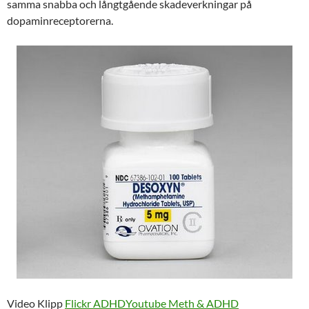
samma snabba och långtgående skadeverkningar på
dopaminreceptorerna.
Video Klipp
Flickr ADHD
Youtube Meth & ADHD