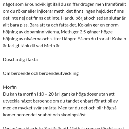
något som är oundvikligt ifall du sniffar drogen men framförallt
om du röker eller injicerar meth, det finns ingen hejd, det finns
det inte nej det finns det inte. Har du börjat och sedan slutar är
allt bara piss. Bara att ta och fatta det. Kokain ger en enorm
höjning av dopaminnivåerna, Meth ger 3,5 gånger högre
höjning av nivåerna och sitter i längre. Så om du tror att Kokain
är farligt tänk då vad Meth är.
Duscha dig i fakta
Om beroende och beroendeutveckling
Morfin
Du kan ta morfin i 10 – 20 år i ganska höga doser utan att
utveckla något beroende om du tar det enbart för att bli av
med en mycket svår smärta. Men tar du det och blir hög så
komer beroendet snabbt och skoningslöst.
Vad många idag inte förstår är att Meth är som en förskärare, i