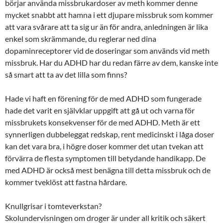
börjar använda missbrukardoser av meth kommer denne
mycket snabbt att hamna i ett djupare missbruk som kommer
att vara svårare att ta sig ur än för andra, anledningen är lika
enkel som skrämmande, du reglerar ned dina
dopaminreceptorer vid de doseringar som används vid meth
missbruk. Har du ADHD har du redan färre av dem, kanske inte
så smart att ta av det lilla som finns?
Hade vi haft en förening för de med ADHD som fungerade
hade det varit en självklar uppgift att gå ut och varna för
missbrukets konsekvenser för de med ADHD. Meth är ett
synnerligen dubbeleggat redskap, rent medicinskt i låga doser
kan det vara bra, i högre doser kommer det utan tvekan att
förvärra de flesta symptomen till betydande handikapp. De
med ADHD är också mest benägna till detta missbruk och de
kommer tveklöst att fastna hårdare.
Knullgrisar i tomteverkstan?
Skolundervisningen om droger är under all kritik och säkert