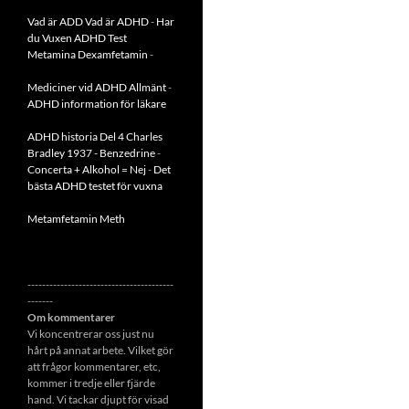
Vad är ADD
Vad är ADHD
-
Har
du Vuxen ADHD Test
Metamina Dexamfetamin
-
Mediciner vid ADHD Allmänt
-
ADHD information för läkare
ADHD historia Del 4 Charles
Bradley 1937 - Benzedrine
-
Concerta + Alkohol = Nej
-
Det
bästa ADHD testet för vuxna
Metamfetamin Meth
----------------------------------------
-------
Om kommentarer
Vi koncentrerar oss just nu
hårt på annat arbete. Vilket gör
att frågor kommentarer, etc,
kommer i tredje eller fjärde
hand. Vi tackar djupt för visad