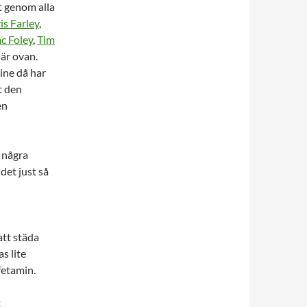
t genom alla
is Farley
,
c Foley
,
Tim
här ovan.
ine då har
t den
en
 några
 det just så
att städa
s lite
fetamin.
t