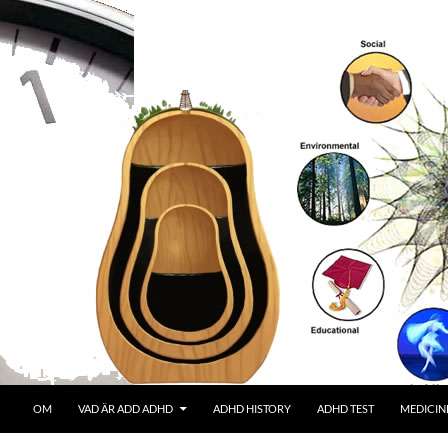
OM
VAD ÄR ADD ADHD
ADHD HISTORY
ADHD TEST
MEDICIN