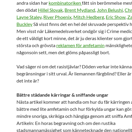
andra sidan har
kombinatoriken
fått sin berömmelse mes
den dödat
Hillel Slovak
,
Brent Mydland
,
John Belushi
,
Chr
Layne Staley
,
River Phoenix
,
Mitch Hedberg
,
Eric Show
,
Za
Buckley
Så visst finns det en hel del skruvade perspektiv 
Men visst när Läkemedelsverket ondgör sig i Crime medic
de ett väldigt kort minne, det är ju deras klienter som gjor
största och grövsta
reklamen för amfetamin
mänsklighet
någonsoin sett, men det glöms påpassligt bort.
Vad säger ni om det rasistjävlar? Döden verkar inte känna
begränsningar i sitt urval. Är liemannen färgblind? Eller är
det inte är?
Bättre städande kärringar & sniffande ungar
Nästa artikel kommer att handla om hur du får kärringen 
bättre med lite amfetamin och hur förkylda ungar kan göra
mindre snoriga, skrikiga och hängiga genom att sniffa Am
Artikeln: En horas begravning och om den rustika
stadsmannamässighet som kännetecknade den nationell