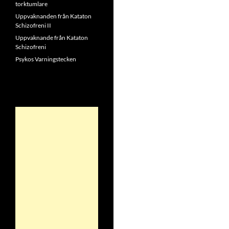
torktumlare
Uppvaknanden från Kataton
Schizofreni II
Uppvaknande från Kataton
Schizofreni
Psykos Varningstecken