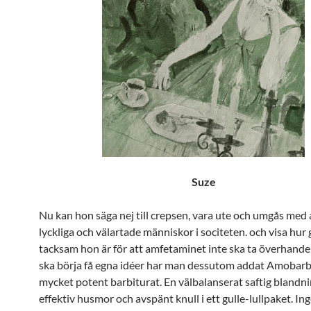
Suze
Nu kan hon säga nej till crepsen, vara ute och umgås med 
lyckliga och välartade människor i sociteten. och visa hur 
tacksam hon är för att amfetaminet inte ska ta överhand
ska börja få egna idéer har man dessutom addat Amobarb
mycket potent barbiturat. En välbalanserat saftig blandni
effektiv husmor och avspänt knull i ett gulle-lullpaket. In