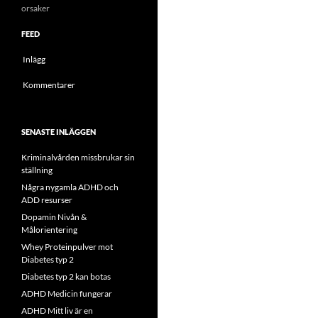
orsaker
FEED
Inlägg
Kommentarer
SENASTE INLÄGGEN
Kriminalvården missbrukar sin
ställning
Några nygamla ADHD och
ADD resurser
Dopamin Nivån &
Målorientering
Whey Proteinpulver mot
Diabetes typ 2
Diabetes typ 2 kan botas
ADHD Medicin fungerar
ADHD Mitt liv är en