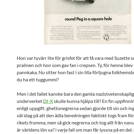
Hon var tyvärr lite för grisfet för att få vara med Suzette 
pralinen och hon som gav fan i crepsen. Ty, för henne blev
pannkaka. Nu sitter hon fast i sin lilla förljugna folkhems
du ha ett tuggummi?
Men i det fallet kanske bara den gamla nazistvetenskapli
underverket
DI-X
skulle kunna hjälpa till? En fin uppfinn
enligt uppgift: ghettonegrerna sedan gjorde till sin och i
väl idag på att den ädla beredningen faktiskt togs fram för
rikets fromma, men så gick negrerna och tog allt från nass
är världens lön va? i varje fall om man får lyssna på en del