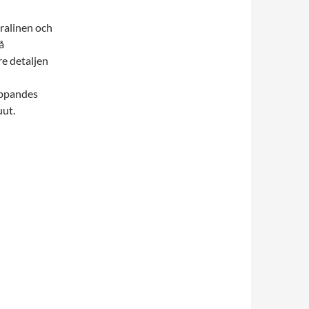
ralinen och
å
re detaljen
appandes
uut.