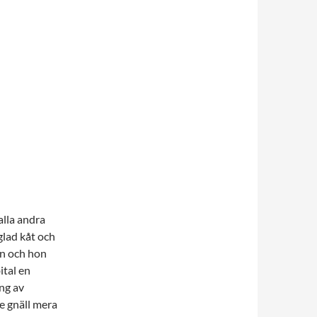
alla andra
glad kåt och
en och hon
ital en
ng av
ge gnäll mera