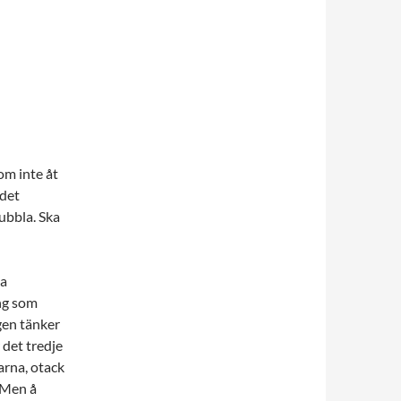
som inte åt
 det
bubbla. Ska
ga
ing som
ngen tänker
 det tredje
arna, otack
. Men å