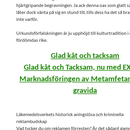
hjärtgripande begravningen. Ja ack denna oas som glatt 
låter dock vänta på sig en stund till, tills dess ha det så b
inte varför.
Urkundsförfalskningen är ju upphöjd till kulturtradition i
fördömdas rike.
Glad kåt och tacksam
Glad kåt och Tacksam, nu med E
Marknadsföringen av Metamfetami
gravida
Läkemedelsverkets historisk aningslösa och kriminella
reklambudskap
Vad tycker du om reklamen förresten? Är det sådant gam