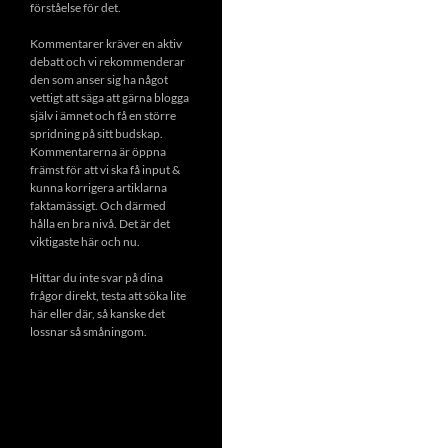
förståelse för det.
Kommentarer kräver en aktiv
debatt och vi rekommenderar
den som anser sig ha något
vettigt att säga att gärna blogga
själv i ämnet och få en större
spridning på sitt budskap.
Kommentarerna är öppna
främst för att vi ska få input &
kunna korrigera artiklarna
faktamässigt. Och därmed
hålla en bra nivå. Det är det
viktigaste här och nu.
Hittar du inte svar på dina
frågor direkt, testa att söka lite
här eller där, så kanske det
lossnar så småningom.