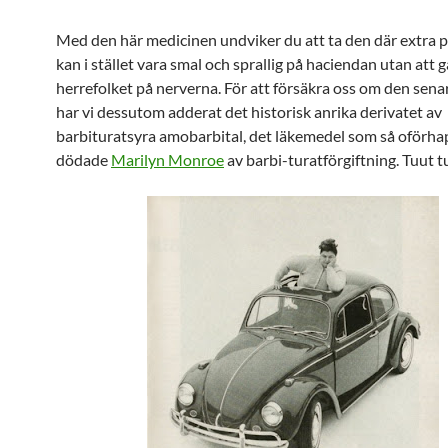
Med den här medicinen undviker du att ta den där extra p
kan i stället vara smal och sprallig på haciendan utan att g
herrefolket på nerverna. För att försäkra oss om den sena
har vi dessutom adderat det historisk anrika derivatet av
barbituratsyra amobarbital, det läkemedel som så oförh
dödade
Marilyn Monroe
av barbi-turatförgiftning. Tuut t