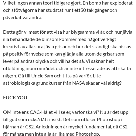
Vilket ingen annan teori tidigare gjort. En bomb har exploderat
och stötvågorna har studstat runt ett50 tak gånger och
påverkat varandra.
Detta gör vi mest för att visa hur blygsamma vi är. och hur jävla
illa behandlade de blir som kommer med något verkligt
kreativt av alla sura jävla grisar och hur det ständigt ska pissas
på positiv förnyelse som kan glädja alla utom de grisar som
lever på andras olycka och vill ha det så. Vi saknar helt
utbildning inom området och är inte intresserade av att skaffa
någon. Gå till Uncle Sam och titta på varför. Lite
astrobiologiska grundkurser från NASA skadar väl aldrig?
FUCK YOU
OM inte ens CAC-Hålet vill se er, varför ska vi? Nu är det upp
till gud som också fått insikt. Det som utlöser Photoshop i
hjärnan är CS2. Anledningen är mycket fundamental, då CS2
för många men inte alla är lika med Photoshop.