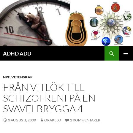
Hoppa
till
innehåll
ADHD ADD
PRIMÄR
MENY
NPF
,
VETENSKAP
FRÅN VITLÖK TILL
SCHIZOFRENI PÅ EN
SVAVELBRYGGA 4
3 AUGUSTI, 2009
ORAKELO
2 KOMMENTARER