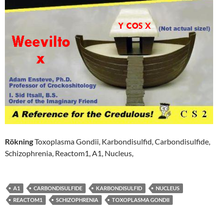
Rökning
Toxoplasma Gondii, Karbondisulfid, Carbondisulfide,
Schizophrenia, Reactom1, A1, Nucleus,
A1
CARBONDISULFIDE
KARBONDISULFID
NUCLEUS
REACTOM1
SCHIZOPHRENIA
TOXOPLASMA GONDII