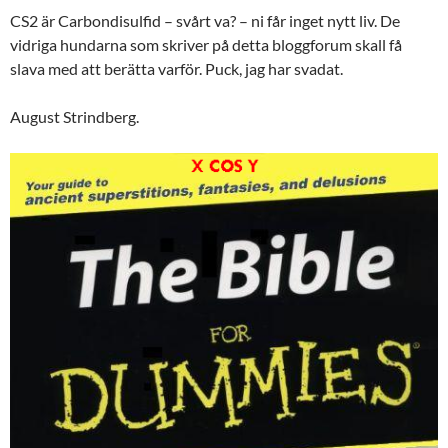
CS2 är Carbondisulfid – svårt va? – ni får inget nytt liv. De
vidriga hundarna som skriver på detta bloggforum skall få
slava med att berätta varför. Puck, jag har svadat.
August Strindberg.