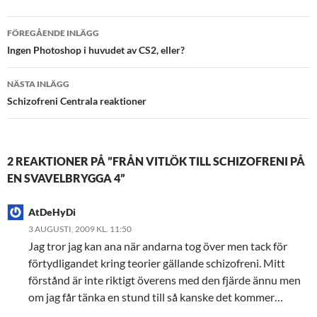
Inläggsnavigering
FÖREGÅENDE INLÄGG
Ingen Photoshop i huvudet av CS2, eller?
NÄSTA INLÄGG
Schizofreni Centrala reaktioner
2 REAKTIONER PÅ ”FRÅN VITLÖK TILL SCHIZOFRENI PÅ
EN SVAVELBRYGGA 4”
AtDeHyDi
3 AUGUSTI, 2009 KL. 11:50
Jag tror jag kan ana när andarna tog över men tack för
förtydligandet kring teorier gällande schizofreni. Mitt
förstånd är inte riktigt överens med den fjärde ännu men
om jag får tänka en stund till så kanske det kommer…