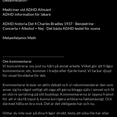
Dexamfetamin
-
Mediciner vid ADHD Allmänt
-
ADHD information för läkare
ADHD historia Del 4 Charles Bradley 1937 - Benzedrine
-
Concerta + Alkohol = Nej
-
Det bästa ADHD testet för vuxna
Metamfetamin Meth
-----------------------------------------------
Om kommentarer
Vi koncentrerar oss just nu hårt på annat arbete. Vilket gör att frågor
kommentarer, etc, kommer i tredje eller fjärde hand. Vi tackar djupt
för visad förståelse för det.
Kommentarer kräver en aktiv debatt och vi rekommenderar den som
anser sig ha något vettigt att säga att gärna blogga själv i ämnet och få
en större spridning på sitt budskap. Kommentarerna är öppna främst
för att vi ska få input & kunna korrigera artiklarna faktamässigt. Och
därmed hålla en bra nivå. Det är det viktigaste här och nu.
Hittar du inte svar på dina frågor direkt, testa att söka lite här eller