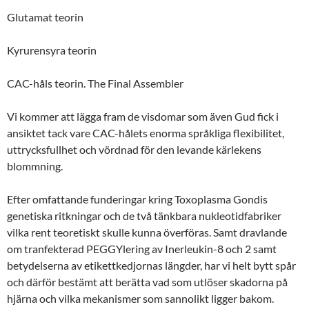
Glutamat teorin
Kyrurensyra teorin
CAC-håls teorin. The Final Assembler
Vi kommer att lägga fram de visdomar som även Gud fick i
ansiktet tack vare CAC-hålets enorma språkliga flexibilitet,
uttrycksfullhet och vördnad för den levande kärlekens
blommning.
Efter omfattande funderingar kring Toxoplasma Gondis
genetiska ritkningar och de två tänkbara nukleotidfabriker
vilka rent teoretiskt skulle kunna överföras. Samt dravlande
om tranfekterad PEGGYlering av Inerleukin-8 och 2 samt
betydelserna av etikettkedjornas längder, har vi helt bytt spår
och därför bestämt att berätta vad som utlöser skadorna på
hjärna och vilka mekanismer som sannolikt ligger bakom.