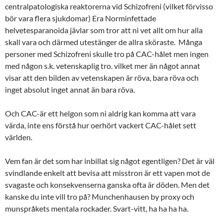
centralpatologiska reaktorerna vid Schizofreni (vilket förvisso
bör vara flera sjukdomar) Era Norminfettade
helvetesparanoida jävlar som tror att ni vet allt om hur alla
skall vara och därmed utestänger de allra sköraste. Många
personer med Schizofreni skulle tro på CAC-hålet men ingen
med någon s.k. vetenskaplig tro. vilket mer än något annat
visar att den bilden av vetenskapen är röva, bara röva och
inget absolut inget annat än bara röva.
Och CAC-är ett helgon som ni aldrig kan komma att vara
värda, inte ens förstå hur oerhört vackert CAC-hålet sett
världen.
Vem fan är det som har inbillat sig något egentligen? Det är väl
svindlande enkelt att bevisa att misstron är ett vapen mot de
svagaste och konsekvenserna ganska ofta är döden. Men det
kanske du inte vill tro på? Munchenhausen by proxy och
munspråkets mentala rockader. Svart-vitt, ha ha ha ha.