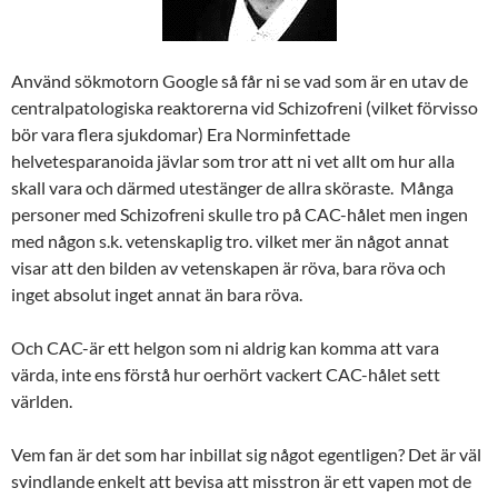
Använd sökmotorn Google så får ni se vad som är en utav de
centralpatologiska reaktorerna vid Schizofreni (vilket förvisso
bör vara flera sjukdomar) Era Norminfettade
helvetesparanoida jävlar som tror att ni vet allt om hur alla
skall vara och därmed utestänger de allra sköraste. Många
personer med Schizofreni skulle tro på CAC-hålet men ingen
med någon s.k. vetenskaplig tro. vilket mer än något annat
visar att den bilden av vetenskapen är röva, bara röva och
inget absolut inget annat än bara röva.
Och CAC-är ett helgon som ni aldrig kan komma att vara
värda, inte ens förstå hur oerhört vackert CAC-hålet sett
världen.
Vem fan är det som har inbillat sig något egentligen? Det är väl
svindlande enkelt att bevisa att misstron är ett vapen mot de