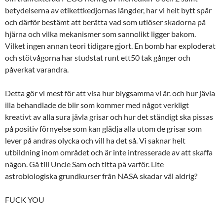
betydelserna av etikettkedjornas längder, har vi helt bytt spår
och därför bestämt att berätta vad som utlöser skadorna på
hjärna och vilka mekanismer som sannolikt ligger bakom.
Vilket ingen annan teori tidigare gjort. En bomb har exploderat
och stötvågorna har studstat runt ett50 tak gånger och
påverkat varandra.
Detta gör vi mest för att visa hur blygsamma vi är. och hur jävla
illa behandlade de blir som kommer med något verkligt
kreativt av alla sura jävla grisar och hur det ständigt ska pissas
på positiv förnyelse som kan glädja alla utom de grisar som
lever på andras olycka och vill ha det så. Vi saknar helt
utbildning inom området och är inte intresserade av att skaffa
någon. Gå till Uncle Sam och titta på varför. Lite
astrobiologiska grundkurser från NASA skadar väl aldrig?
FUCK YOU