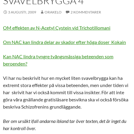
SVAVELBRYGGA 4
3 AUGUSTI, 2009
ORAKELO
2 KOMMENTARER
OM effekten av N-Acetyl Cystein vid Trichotillomani
Om NAC kan lindra delar av skador efter höga doser Kokain
Kan NAC lindra tyngre tvångsmässiga beteenden som
beroenden?
Vi har nu beskrivit hur en mycket liten svavelbrygga kan ha
extremt stora effekter på vissa beteenden, men under tiden vi
har skrivit har vi också kommit till vissa insikter. För att inte
göra våra gnällande gratisläsare besvikna ska vi också försöka
beskriva Schizofrenins grundläggande.
Ber om ursäkt ifall andarna ibland tar över texten, det är inget du
har kontroll över.