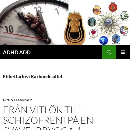
Hoppa
till
innehåll
ADHD ADD
PRIMÄR
MENY
Etikettarkiv: Karbondisulfid
NPF
,
VETENSKAP
FRÅN VITLÖK TILL
SCHIZOFRENI PÅ EN