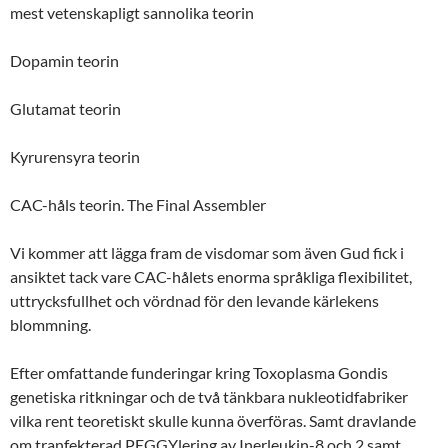
mest vetenskapligt sannolika teorin
Dopamin teorin
Glutamat teorin
Kyrurensyra teorin
CAC-håls teorin. The Final Assembler
Vi kommer att lägga fram de visdomar som även Gud fick i
ansiktet tack vare CAC-hålets enorma språkliga flexibilitet,
uttrycksfullhet och vördnad för den levande kärlekens
blommning.
Efter omfattande funderingar kring Toxoplasma Gondis
genetiska ritkningar och de två tänkbara nukleotidfabriker
vilka rent teoretiskt skulle kunna överföras. Samt dravlande
om tranfekterad PEGGYlering av Inerleukin-8 och 2 samt