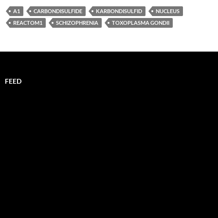
A1
CARBONDISULFIDE
KARBONDISULFID
NUCLEUS
REACTOM1
SCHIZOPHRENIA
TOXOPLASMA GONDII
FEED