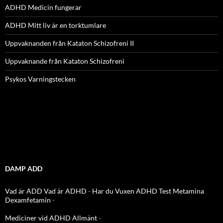
ADHD Medicin fungerar
ADHD Mitt liv är en torktumlare
Uppvaknanden från Kataton Schizofreni II
Uppvaknande från Kataton Schizofreni
Psykos Varningstecken
DAMP ADD
Vad är ADD
Vad är ADHD
-
Har du Vuxen ADHD Test
Metamina
Dexamfetamin
-
Mediciner vid ADHD Allmänt
-