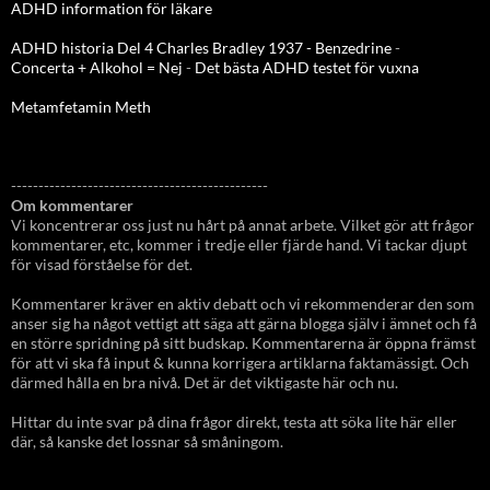
ADHD information för läkare
ADHD historia Del 4 Charles Bradley 1937 - Benzedrine
-
Concerta + Alkohol = Nej
-
Det bästa ADHD testet för vuxna
Metamfetamin Meth
-----------------------------------------------
Om kommentarer
Vi koncentrerar oss just nu hårt på annat arbete. Vilket gör att frågor
kommentarer, etc, kommer i tredje eller fjärde hand. Vi tackar djupt
för visad förståelse för det.
Kommentarer kräver en aktiv debatt och vi rekommenderar den som
anser sig ha något vettigt att säga att gärna blogga själv i ämnet och få
en större spridning på sitt budskap. Kommentarerna är öppna främst
för att vi ska få input & kunna korrigera artiklarna faktamässigt. Och
därmed hålla en bra nivå. Det är det viktigaste här och nu.
Hittar du inte svar på dina frågor direkt, testa att söka lite här eller
där, så kanske det lossnar så småningom.