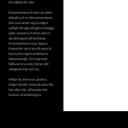
förståelse för det.
Kommentarer kräver en aktiv
debatt och vi rekommenderar
den som anser sig ha något
vettigt att säga att gärna blogga
själv i ämnet och få en större
spridning på sitt budskap.
Kommentarerna är öppna
främst för att vi ska få input &
kunna korrigera artiklarna
faktamässigt. Och därmed
hålla en bra nivå. Det är det
viktigaste här och nu.
Hittar du inte svar på dina
frågor direkt, testa att söka lite
här eller där, så kanske det
lossnar så småningom.