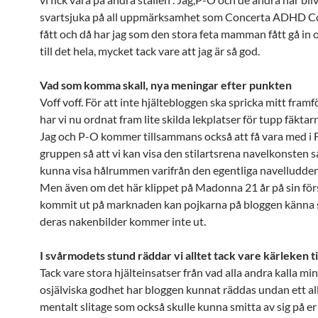
svartsjuka på all uppmärksamhet som Concerta ADHD C
fått och då har jag som den stora feta mamman fått gå in
till det hela, mycket tack vare att jag är så god.
Vad som komma skall, nya meningar efter punkten
Voff voff. För att inte hjältebloggen ska spricka mitt fram
har vi nu ordnat fram lite skilda lekplatser för tupp fäktar
Jag och P-O kommer tillsammans också att få vara med i F
gruppen så att vi kan visa den stilartsrena navelkonsten s
kunna visa hålrummen varifrån den egentliga navelludde
Men även om det här klippet på Madonna 21 år på sin för
kommit ut på marknaden kan pojkarna på bloggen känna s
deras nakenbilder kommer inte ut.
I svårmodets stund räddar vi alltet tack vare kärleken til
Tack vare stora hjälteinsatser från vad alla andra kalla min
osjälviska godhet har bloggen kunnat räddas undan ett all
mentalt slitage som också skulle kunna smitta av sig på er 