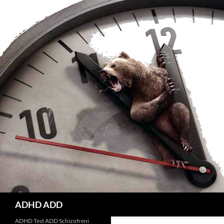
Hoppa
till
innehåll
Sök
ADHD ADD
ADHD Test ADD Schizofreni