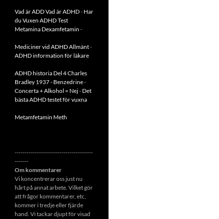
Vad är ADD
Vad är ADHD
-
Har
du Vuxen ADHD Test
Metamina Dexamfetamin
-
Mediciner vid ADHD Allmänt
-
ADHD information för läkare
ADHD historia Del 4 Charles
Bradley 1937 - Benzedrine
-
Concerta + Alkohol = Nej
-
Det
bästa ADHD testet för vuxna
Metamfetamin Meth
----------------------------------------
-------
Om kommentarer
Vi koncentrerar oss just nu
hårt på annat arbete. Vilket gör
att frågor kommentarer, etc,
kommer i tredje eller fjärde
hand. Vi tackar djupt för visad