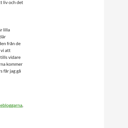
t liv och det
 lilla
där
den från de
vi att
ills vidare
arna kommer
s får jag gå
tebloggarna
,