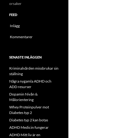
orsaker
FEED
Inlägg
Kommentarer
SENASTE INLÄGGEN
Kriminalvården missbrukar sin
ställning
Några nygamla ADHD och
ADD resurser
Dopamin Nivån &
Målorientering
Whey Proteinpulver mot
Diabetes typ 2
Diabetes typ 2 kan botas
ADHD Medicin fungerar
ADHD Mitt liv är en