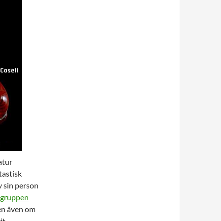
atur
astisk
v sin person
gruppen
gen även om
it