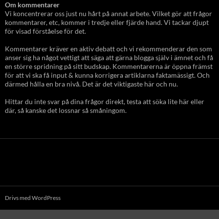
Om kommentarer
Vi koncentrerar oss just nu hårt på annat arbete. Vilket gör att frågor
kommentarer, etc, kommer i tredje eller fjärde hand. Vi tackar djupt
för visad förståelse för det.
Kommentarer kräver en aktiv debatt och vi rekommenderar den som
anser sig ha något vettigt att säga att gärna blogga själv i ämnet och få
en större spridning på sitt budskap. Kommentarerna är öppna främst
för att vi ska få input & kunna korrigera artiklarna faktamässigt. Och
därmed hålla en bra nivå. Det är det viktigaste här och nu.
Hittar du inte svar på dina frågor direkt, testa att söka lite här eller
där, så kanske det lossnar så småningom.
Drivs med WordPress