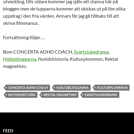
utveckling, tills vidare kommer jag själv att stanna här på
bloggen men de tupparna kommer att skickas ut på lite olika
uppdrag i den fria värden. Annars får jag gå tillbaks till att
skriva filmmanus.
Fortsättning följer….
Bom CONCERTA ADHD COACH,
Svartsjukedrama
,
Hjältebloggarna
, Nutidshistoria, Kulturplommon, Rektal
magnetism,
CONCERTA ADHD COACH
HJÄLTEBLOGGARNA
KULTURPLOMMON
NUTIDSHISTORIA
REKTAL MAGNETISM
SVARTSJUKEDRAMA
FEED