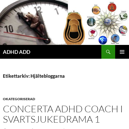
Hoppa
till
innehåll
ADHD ADD
PRIMÄR
MENY
Etikettarkiv: Hjältebloggarna
OKATEGORISERAD
CONCERTA ADHD COACH I
SVARTSJUKEDRAMA 1