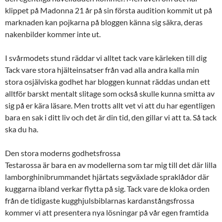
klippet på Madonna 21 år på sin första audition kommit ut på
marknaden kan pojkarna på bloggen känna sig säkra, deras
nakenbilder kommer inte ut.
I svårmodets stund räddar vi alltet tack vare kärleken till dig
Tack vare stora hjälteinsatser från vad alla andra kalla min
stora osjälviska godhet har bloggen kunnat räddas undan ett
alltför barskt mentalt slitage som också skulle kunna smitta av
sig på er kära läsare. Men trotts allt vet vi att du har egentligen
bara en sak i ditt liv och det är din tid, den gillar vi att ta. Så tack
ska du ha.
Den stora moderns godhetsfrossa
Testarossa är bara en av modellerna som tar mig till det där lilla
lamborghinibrummandet hjärtats segväxlade spraklådor där
kuggarna ibland verkar flytta på sig. Tack vare de kloka orden
från de tidigaste kugghjulsbiblarnas kardanstångsfrossa
kommer vi att presentera nya lösningar på vår egen framtida