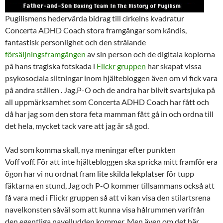
Pugilismens hedervärda bidrag till cirkelns kvadratur
Concerta ADHD Coach stora framgångar som kändis,
fantastisk personlighet och den strålande
försäljningsframgången
av sin person och de digitala kopiorna
på hans tragiska fotskada i
Flickr
gruppen
har skapat vissa
psykosociala slitningar inom hjältebloggen även om vi fick vara
på andra ställen . Jag,P-O och de andra har blivit svartsjuka på
all uppmärksamhet som Concerta ADHD Coach har fått och
då har jag som den stora feta mamman fått gå in och ordna till
det hela, mycket tack vare att jag är så god.
Vad som komma skall, nya meningar efter punkten
Voff voff. För att inte hjältebloggen ska spricka mitt framför era
ögon har vi nu ordnat fram lite skilda lekplatser för tupp
fäktarna en stund, Jag och P-O kommer tillsammans också att
få vara med i Flickr gruppen så att vi kan visa den stilartsrena
navelkonsten såväl som att kunna visa hålrummen varifrån
den egentliga navelludden kommer. Men även om det här