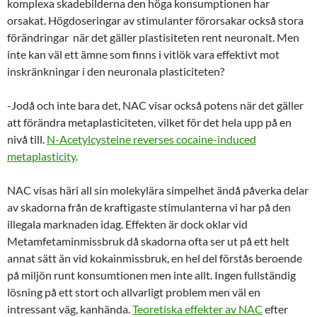
komplexa skadebilderna den höga konsumptionen har
orsakat. Högdoseringar av stimulanter förorsakar också stora
förändringar när det gäller plastisiteten rent neuronalt. Men
inte kan väl ett ämne som finns i vitlök vara effektivt mot
inskränkningar i den neuronala plasticiteten?
-Jodå och inte bara det, NAC visar också potens när det gäller
att förändra metaplasticiteten, vilket för det hela upp på en
nivå till.
N-Acetylcysteine reverses cocaine-induced
metaplasticity
.
NAC visas häri all sin molekylära simpelhet ändå påverka delar
av skadorna från de kraftigaste stimulanterna vi har på den
illegala marknaden idag. Effekten är dock oklar vid
Metamfetaminmissbruk då skadorna ofta ser ut på ett helt
annat sätt än vid kokainmissbruk, en hel del förstås beroende
på miljön runt konsumtionen men inte allt. Ingen fullständig
lösning på ett stort och allvarligt problem men väl en
intressant väg, kanhända.
Teoretiska effekter av NAC
efter