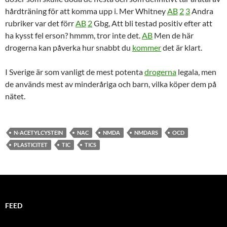
hårdträning för att komma upp i. Mer Whitney
AB
2
3
Andra
rubriker var det förr
AB
2
Gbg, Att bli testad positiv efter att
ha kysst fel erson? hmmm, tror inte det.
AB
Men de här
drogerna kan påverka hur snabbt du
kommer
det är klart.
I Sverige är som vanligt de mest potenta
drogerna
legala, men
de används mest av minderåriga och barn, vilka köper dem på
nätet.
N-ACETYLCYSTEIN
NAC
NMDA
NMDARS
OCD
PLASTICITET
TIC
TICS
FEED