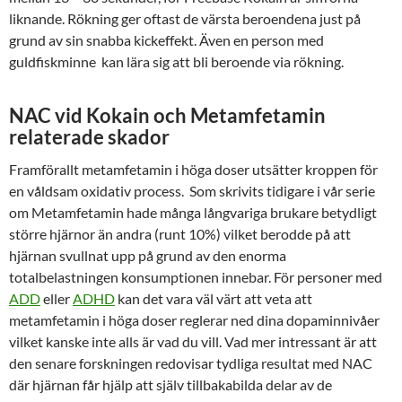
liknande. Rökning ger oftast de värsta beroendena just på
grund av sin snabba kickeffekt. Även en person med
guldfiskminne kan lära sig att bli beroende via rökning.
NAC vid Kokain och Metamfetamin
relaterade skador
Framförallt metamfetamin i höga doser utsätter kroppen för
en våldsam oxidativ process. Som skrivits tidigare i vår serie
om Metamfetamin hade många långvariga brukare betydligt
större hjärnor än andra (runt 10%) vilket berodde på att
hjärnan svullnat upp på grund av den enorma
totalbelastningen konsumptionen innebar. För personer med
ADD
eller
ADHD
kan det vara väl värt att veta att
metamfetamin i höga doser reglerar ned dina dopaminnivåer
vilket kanske inte alls är vad du vill. Vad mer intressant är att
den senare forskningen redovisar tydliga resultat med NAC
där hjärnan får hjälp att själv tillbakabilda delar av de