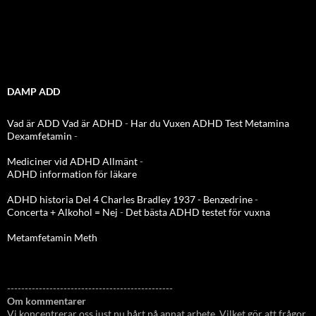
DAMP ADD
Vad är ADD
Vad är ADHD
-
Har du Vuxen ADHD Test
Metamina
Dexamfetamin
-
Mediciner vid ADHD Allmänt
-
ADHD information för läkare
ADHD historia Del 4 Charles Bradley 1937 - Benzedrine
-
Concerta + Alkohol = Nej
-
Det bästa ADHD testet för vuxna
Metamfetamin Meth
-----------------------------------------------
Om kommentarer
Vi koncentrerar oss just nu hårt på annat arbete. Vilket gör att frågor