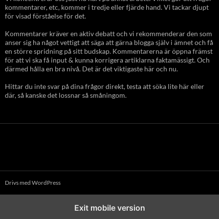
kommentarer, etc, kommer i tredje eller fjärde hand. Vi tackar djupt
för visad förståelse för det.
Kommentarer kräver en aktiv debatt och vi rekommenderar den som
anser sig ha något vettigt att säga att gärna blogga själv i ämnet och få
en större spridning på sitt budskap. Kommentarerna är öppna främst
för att vi ska få input & kunna korrigera artiklarna faktamässigt. Och
därmed hålla en bra nivå. Det är det viktigaste här och nu.
Hittar du inte svar på dina frågor direkt, testa att söka lite här eller
där, så kanske det lossnar så småningom.
Drivs med WordPress
Exit mobile version