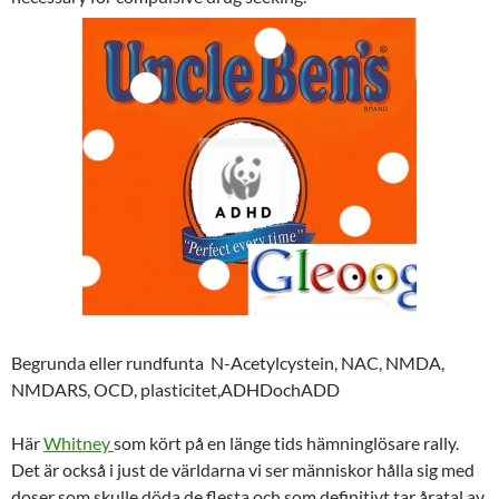
Begrunda eller rundfunta N-Acetylcystein, NAC, NMDA,
NMDARS, OCD, plasticitet,ADHDochADD
Här
Whitney
som kört på en länge tids hämninglösare rally.
Det är också i just de världarna vi ser människor hålla sig med
doser som skulle döda de flesta och som definitivt tar åratal av