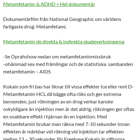
Metamfetamin & ADHD + Hel dokumentär
Dokumentärfilm från National Geographic om världens
farligaste drog: Metamfetami.
Metamfetamin de direkta & indirekta skadeverkningarna
-Se Oprahshow nedan om metamfetaminmissbruk
-ohämmad sex med främlingar och de statistiska sambanden
metamfetamin – AIDS
Kokain som fri bas har liknar till vissa effekter Ice eller rent D-
Metamfetamin HCL då bägge ofta röks och ger extrema
beroenden, just rökningen av en drog verkar kanske
oskyldigare än injektion men är det aldrig, rökningen ger oftas
en snabbare effekt i hjärnan än en injektion. Med
Metamfetamin brukar man räkna med 7-10 sekunder innan
effekten är märkbar vid rökning vid injektion tar effekten
mellan 13 – 30 sekunder, för Freebase Kokain är siffrorna