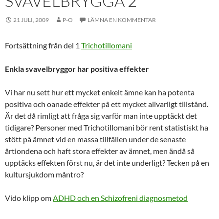
SVAVELBRYGGA 2
21 JULI, 2009
P-O
LÄMNA EN KOMMENTAR
Fortsättning från del 1
Trichotillomani
Enkla svavelbryggor har positiva effekter
Vi har nu sett hur ett mycket enkelt ämne kan ha potenta
positiva och oanade effekter på ett mycket allvarligt tillstånd.
Är det då rimligt att fråga sig varför man inte upptäckt det
tidigare? Personer med Trichotillomani bör rent statistiskt ha
stött på ämnet vid en massa tillfällen under de senaste
årtiondena och haft stora effekter av ämnet, men ändå så
upptäcks effekten först nu, är det inte underligt? Tecken på en
kultursjukdom måntro?
Vido klipp om
ADHD och en Schizofreni diagnosmetod