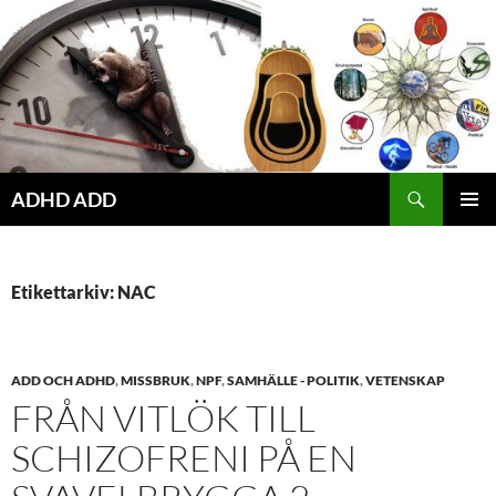
Hoppa
till
innehåll
ADHD ADD
PRIMÄR
MENY
Etikettarkiv: NAC
ADD OCH ADHD
,
MISSBRUK
,
NPF
,
SAMHÄLLE - POLITIK
,
VETENSKAP
FRÅN VITLÖK TILL
SCHIZOFRENI PÅ EN