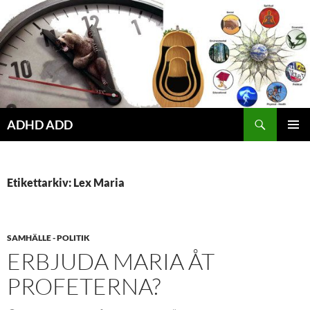
Hoppa
till
innehåll
ADHD ADD
PRIMÄR
MENY
Etikettarkiv: Lex Maria
SAMHÄLLE - POLITIK
ERBJUDA MARIA ÅT
PROFETERNA?