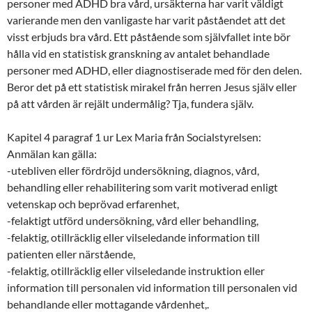
personer med ADHD bra vård, ursäkterna har varit väldigt
varierande men den vanligaste har varit påståendet att det
visst erbjuds bra vård. Ett påstående som självfallet inte bör
hålla vid en statistisk granskning av antalet behandlade
personer med ADHD, eller diagnostiserade med för den delen.
Beror det på ett statistisk mirakel från herren Jesus själv eller
på att vården är rejält undermålig? Tja, fundera själv.
Kapitel 4 paragraf 1 ur Lex Maria från Socialstyrelsen:
Anmälan kan gälla:
-utebliven eller fördröjd undersökning, diagnos, vård,
behandling eller rehabilitering som varit motiverad enligt
vetenskap och beprövad erfarenhet,
-felaktigt utförd undersökning, vård eller behandling,
-felaktig, otillräcklig eller vilseledande information till
patienten eller närstående,
-felaktig, otillräcklig eller vilseledande instruktion eller
information till personalen vid information till personalen vid
behandlande eller mottagande vårdenhet,.