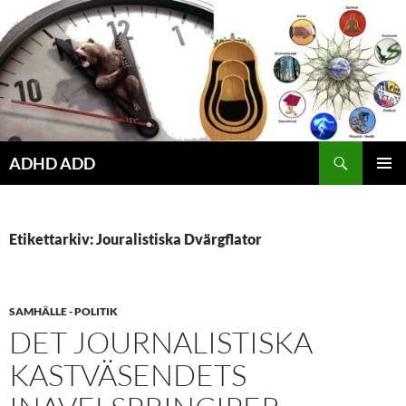
Hoppa
till
innehåll
ADHD ADD
PRIMÄR
MENY
Etikettarkiv: Jouralistiska Dvärgflator
SAMHÄLLE - POLITIK
DET JOURNALISTISKA
KASTVÄSENDETS