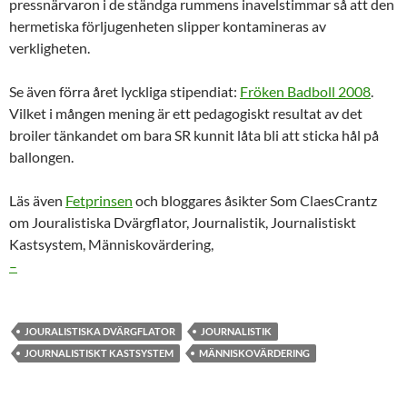
pressnärvaron i de ständga rummens inavelstimmar så att den
hermetiska förljugenheten slipper kontamineras av
verkligheten.
Se även förra året lyckliga stipendiat:
Fröken Badboll 2008
.
Vilket i mången mening är ett pedagogiskt resultat av det
broiler tänkandet om bara SR kunnit låta bli att sticka hål på
ballongen.
Läs även
Fetprinsen
och bloggares åsikter Som ClaesCrantz
om Jouralistiska Dvärgflator, Journalistik, Journalistiskt
Kastsystem, Människovärdering,
–
JOURALISTISKA DVÄRGFLATOR
JOURNALISTIK
JOURNALISTISKT KASTSYSTEM
MÄNNISKOVÄRDERING