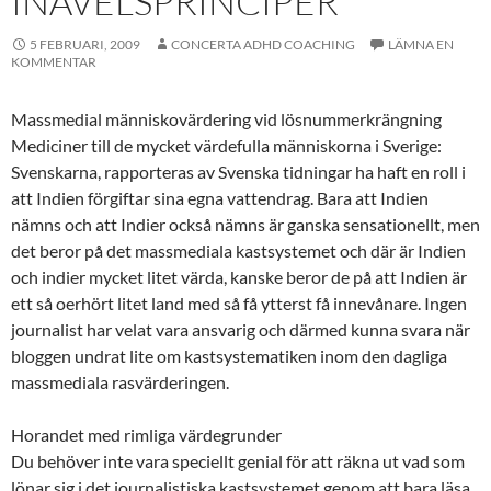
INAVELSPRINCIPER
5 FEBRUARI, 2009
CONCERTA ADHD COACHING
LÄMNA EN
KOMMENTAR
Massmedial människovärdering vid lösnummerkrängning
Mediciner till de mycket värdefulla människorna i Sverige:
Svenskarna, rapporteras av Svenska tidningar ha haft en roll i
att Indien förgiftar sina egna vattendrag. Bara att Indien
nämns och att Indier också nämns är ganska sensationellt, men
det beror på det massmediala kastsystemet och där är Indien
och indier mycket litet värda, kanske beror de på att Indien är
ett så oerhört litet land med så få ytterst få innevånare. Ingen
journalist har velat vara ansvarig och därmed kunna svara när
bloggen undrat lite om kastsystematiken inom den dagliga
massmediala rasvärderingen.
Horandet med rimliga värdegrunder
Du behöver inte vara speciellt genial för att räkna ut vad som
lönar sig i det journalistiska kastsystemet genom att bara läsa