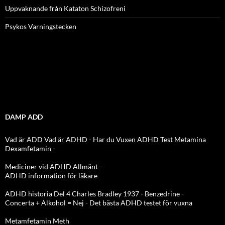
Uppvaknande från Kataton Schizofreni
Psykos Varningstecken
DAMP ADD
Vad är ADD
Vad är ADHD
-
Har du Vuxen ADHD Test
Metamina
Dexamfetamin
-
Mediciner vid ADHD Allmänt
-
ADHD information för läkare
ADHD historia Del 4 Charles Bradley 1937 - Benzedrine
-
Concerta + Alkohol = Nej
-
Det bästa ADHD testet för vuxna
Metamfetamin Meth