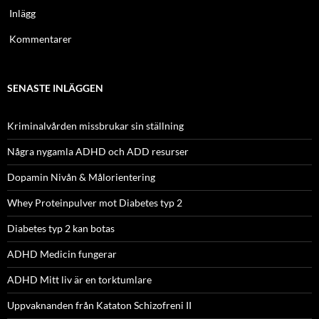
Inlägg
Kommentarer
SENASTE INLÄGGEN
Kriminalvården missbrukar sin ställning
Några nygamla ADHD och ADD resurser
Dopamin Nivån & Målorientering
Whey Proteinpulver mot Diabetes typ 2
Diabetes typ 2 kan botas
ADHD Medicin fungerar
ADHD Mitt liv är en torktumlare
Uppvaknanden från Kataton Schizofreni II