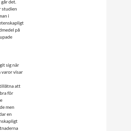
 går det.
r studien
man i
etenskapligt
lidmedel på
trupade
it sig när
 varor visar
illåtna att
bra för
te
åde men
dar en
nskapligt
ostnaderna