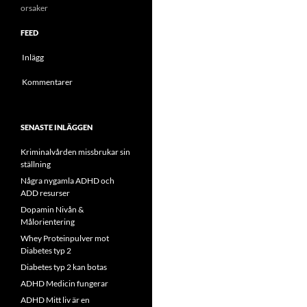
orsaker
FEED
Inlägg
Kommentarer
SENASTE INLÄGGEN
Kriminalvården missbrukar sin
ställning
Några nygamla ADHD och
ADD resurser
Dopamin Nivån &
Målorientering
Whey Proteinpulver mot
Diabetes typ 2
Diabetes typ 2 kan botas
ADHD Medicin fungerar
ADHD Mitt liv är en