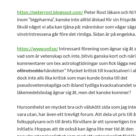
https://peterrost.blogspot.com/
Peter Rost läkare och fd
inom ”bigpharma”, kanske inte alltid älskad för sin frisprå
likväl något vi alla kan tjäna på: människor som vågar säga
vinstrintressena går före det rimliga. Sidan är på engelska.
https://www.vof.se/
Intressant förening som ägnar sig åt a
vad som är vetenskap och inte, bitvis ganska kort och när
kommentarer om tex astrologtidningar som fick lägga ned
oförutsedda
händelser” Mycket kritisk till kvacksalveri i 
dock inte alls lika kritisk som man kunde önska till det
pseudovetenskapliga och ibland tydliga kvacksalvandet s
läkemedelsbolag ägnar sig åt, men det kanske kommer?
Hursomhelst en mycket bra och välskött sida som jag inte s
vara utan, har även ett trevligt forum. Att dela ut pris till 
folkupplysare och till årets förvillare är ett synnerligen tre
initiativ. Hoppas att de också kan ägna lite mer tid åt den
pseudovetenskaplighet som med ett vetenskapligt förklä