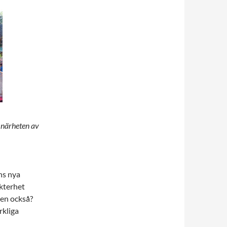
i närheten av
ns nya
ykterhet
gen också?
rkliga