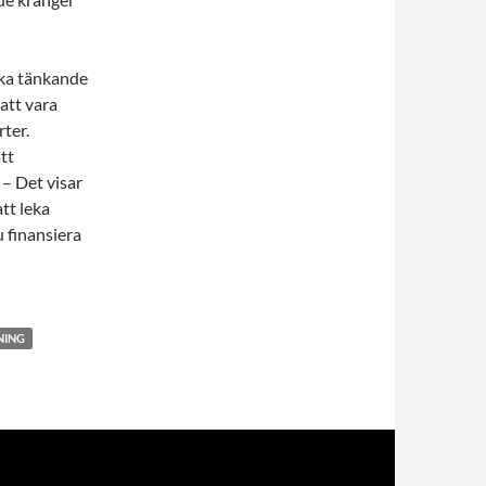
ska tänkande
 att vara
ter.
tt
 – Det visar
att leka
u finansiera
NING