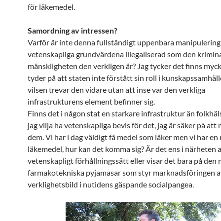
för läkemedel.
Samordning av intressen?
Varför är inte denna fullständigt uppenbara manipulering
vetenskapliga grundvärdena illegaliserad som den krimina
mänskligheten den verkligen är? Jag tycker det finns myc
tyder på att staten inte förstått sin roll i kunskapssamhäll
vilsen trevar den vidare utan att inse var den verkliga
infrastrukturens element befinner sig.
Finns det i någon stat en starkare infrastruktur än folkhäl
jag vilja ha vetenskapliga bevis för det, jag är säker på att 
dem. Vi har i dag väldigt få medel som läker men vi har en
läkemedel, hur kan det komma sig? Är det ens i närheten a
vetenskapligt förhållningssätt eller visar det bara på den
farmakotekniska pyjamasar som styr marknadsföringen a
verklighetsbild i nutidens gäspande socialpangea.