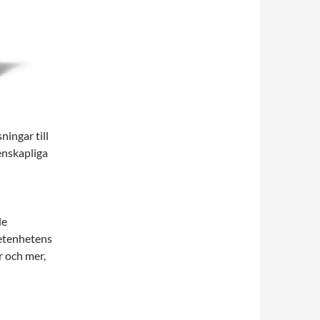
ningar till
enskapliga
de
vetenhetens
r och mer,