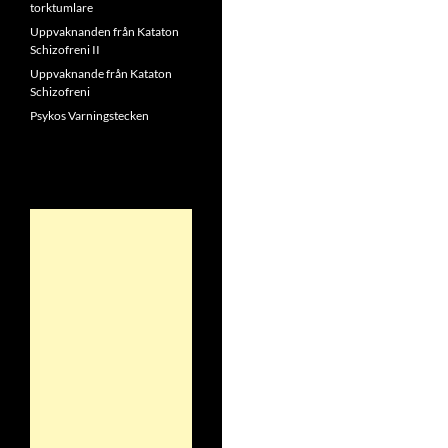
torktumlare
Uppvaknanden från Kataton
Schizofreni II
Uppvaknande från Kataton
Schizofreni
Psykos Varningstecken