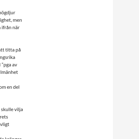
 högdjur
kighet, men
 ifrån när
tt titta på
ingsrika
 ”pga av
allmänhet
om en del
kulle vilja
årets
vligt
de kränger