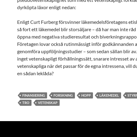
dyrköpta läxor enligt nedan:
Enligt Curt Furberg försvinner läkemedelsföretagens eti
så fort ett läkemedel blir storsäljare – då har man inte råd
öppna med negativa studieresultat och biverkningsrappor
Företagen lovar också rutinmässigt inför godkännanden a
genomföra uppföljningsstudier – som sedan sällan blir av.
inget vetenskapligt förhållningssätt, snarare intresset av 
vetenskapliga när det passar för de egna intressena, vill d
en sådan leklåda?
FINANSIERING
FORSKNING
HOPP
LÄKEMEDEL
STYR
TRO
VETENSKAP