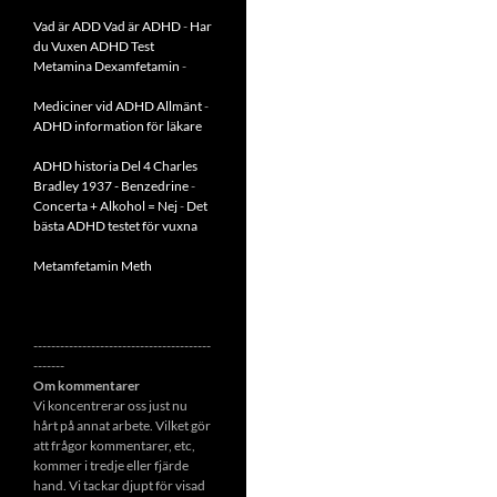
Vad är ADD
Vad är ADHD
-
Har
du Vuxen ADHD Test
Metamina Dexamfetamin
-
Mediciner vid ADHD Allmänt
-
ADHD information för läkare
ADHD historia Del 4 Charles
Bradley 1937 - Benzedrine
-
Concerta + Alkohol = Nej
-
Det
bästa ADHD testet för vuxna
Metamfetamin Meth
----------------------------------------
-------
Om kommentarer
Vi koncentrerar oss just nu
hårt på annat arbete. Vilket gör
att frågor kommentarer, etc,
kommer i tredje eller fjärde
hand. Vi tackar djupt för visad