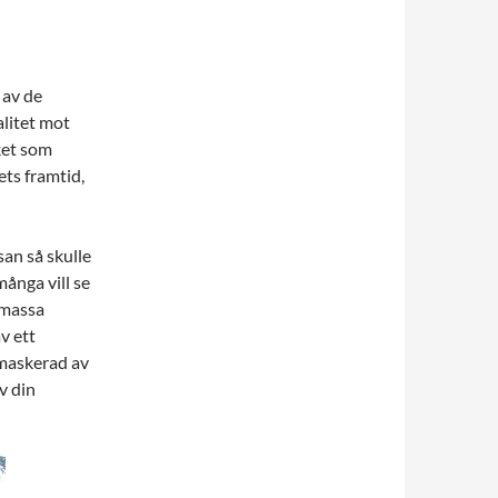
 av de
litet mot
ket som
ets framtid,
san så skulle
många vill se
 massa
v ett
 maskerad av
v din