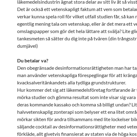
läkemedelsindustrin ägnat stora delar av sitt liv åt så visst
Det är också ett vetenskapligt faktum att vem som betala
verkar kunna spela roll för vilket utfall studien får, så kan 
egentlig mening tala om vetenskap, eller är det mera ett v
omslagspapper som gör det hela lättare att svälja? Lite g
tankesmeten så sätter du dig inte på tvären (din trångss
dumjävel)
Du betalar va?
Den obegränsade desinformationsrättigheten man har tag
man använder vetenskapliga förespeglingar för att kränga
kvacksalveritänkandets alla tydliga grundstrukturer.
Hur kommer det sig att läkemedelsföretag fortfarande är t
mörka studier och gömma resultat som inte visar sig vara 
deras kommande kassako och komma så billigt undan? Li
halvvetenskaplig zonterapi som belyser ett ena litet omr
mörkar sikten för andra tillsammans med lite lockelser bil
säljande cocktail av desinformationsrättigheter med vete
förkläde, allt givetvis finansierat av staten via de höga k