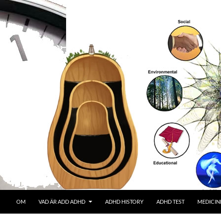
OM
VAD ÄR ADD ADHD
ADHD HISTORY
ADHD TEST
MEDICIN