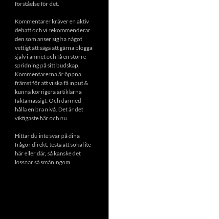
förståelse för det.
Kommentarer kräver en aktiv
debatt och vi rekommenderar
den som anser sig ha något
vettigt att säga att gärna blogga
själv i ämnet och få en större
spridning på sitt budskap.
Kommentarerna är öppna
främst för att vi ska få input &
kunna korrigera artiklarna
faktamässigt. Och därmed
hålla en bra nivå. Det är det
viktigaste här och nu.
Hittar du inte svar på dina
frågor direkt, testa att söka lite
här eller där, så kanske det
lossnar så småningom.