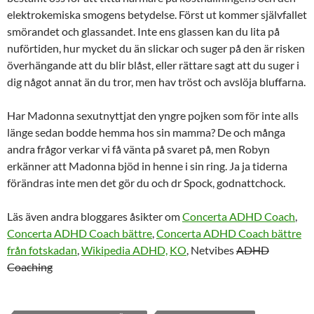
elektrokemiska smogens betydelse. Först ut kommer självfallet
smörandet och glassandet. Inte ens glassen kan du lita på
nuförtiden, hur mycket du än slickar och suger på den är risken
överhängande att du blir blåst, eller rättare sagt att du suger i
dig något annat än du tror, men hav tröst och avslöja bluffarna.
Har Madonna sexutnyttjat den yngre pojken som för inte alls
länge sedan bodde hemma hos sin mamma? De och många
andra frågor verkar vi få vänta på svaret på, men Robyn
erkänner att Madonna bjöd in henne i sin ring. Ja ja tiderna
förändras inte men det gör du och dr Spock, godnattchock.
Läs även andra bloggares åsikter om
Concerta ADHD Coach
,
Concerta ADHD Coach bättre
,
Concerta ADHD Coach bättre
från fotskadan
,
Wikipedia ADHD,
KO
, Netvibes
ADHD
Coaching