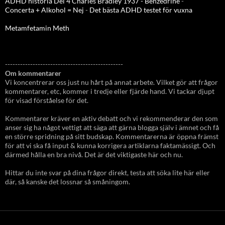
ADHD historia Del 4 Charles Bradley 1937 - Benzedrine
-
Concerta + Alkohol = Nej
-
Det bästa ADHD testet för vuxna
Metamfetamin Meth
-----------------------------------------------
Om kommentarer
Vi koncentrerar oss just nu hårt på annat arbete. Vilket gör att frågor
kommentarer, etc, kommer i tredje eller fjärde hand. Vi tackar djupt
för visad förståelse för det.
Kommentarer kräver en aktiv debatt och vi rekommenderar den som
anser sig ha något vettigt att säga att gärna blogga själv i ämnet och få
en större spridning på sitt budskap. Kommentarerna är öppna främst
för att vi ska få input & kunna korrigera artiklarna faktamässigt. Och
därmed hålla en bra nivå. Det är det viktigaste här och nu.
Hittar du inte svar på dina frågor direkt, testa att söka lite här eller
där, så kanske det lossnar så småningom.