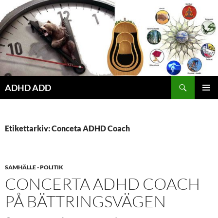
Hoppa
till
innehåll
ADHD ADD
PRIMÄR
MENY
Etikettarkiv: Conceta ADHD Coach
SAMHÄLLE - POLITIK
CONCERTA ADHD COACH
PÅ BÄTTRINGSVÄGEN