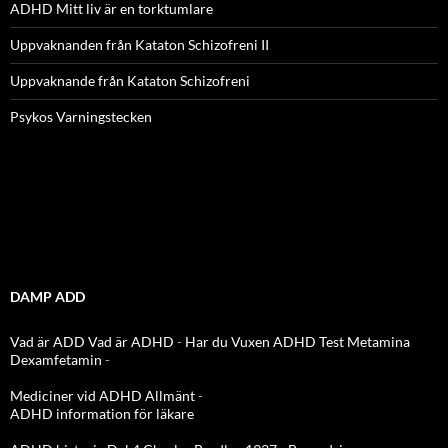
ADHD Mitt liv är en torktumlare
Uppvaknanden från Kataton Schizofreni II
Uppvaknande från Kataton Schizofreni
Psykos Varningstecken
DAMP ADD
Vad är ADD
Vad är ADHD
-
Har du Vuxen ADHD Test
Metamina
Dexamfetamin
-
Mediciner vid ADHD Allmänt
-
ADHD information för läkare